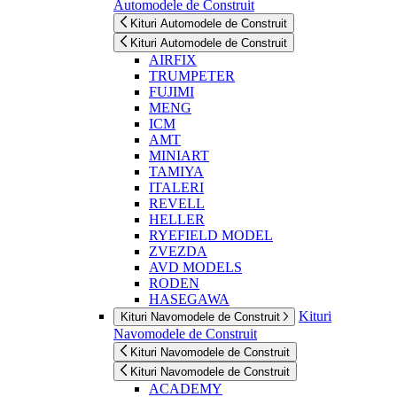
Automodele de Construit
Kituri Automodele de Construit
Kituri Automodele de Construit
AIRFIX
TRUMPETER
FUJIMI
MENG
ICM
AMT
MINIART
TAMIYA
ITALERI
REVELL
HELLER
RYEFIELD MODEL
ZVEZDA
AVD MODELS
RODEN
HASEGAWA
Kituri
Kituri Navomodele de Construit
Navomodele de Construit
Kituri Navomodele de Construit
Kituri Navomodele de Construit
ACADEMY