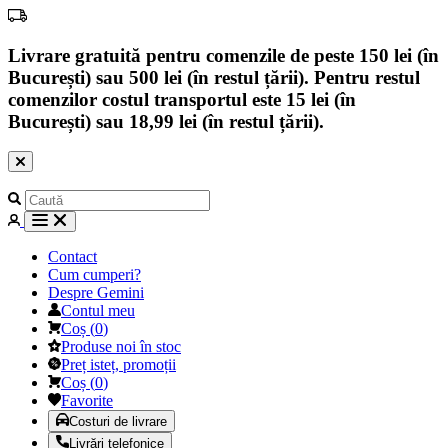
Livrare gratuită pentru comenzile de peste 150 lei (în
București) sau 500 lei (în restul țării). Pentru restul
comenzilor costul transportul este 15 lei (în
București) sau 18,99 lei (în restul țării).
Contact
Cum cumperi?
Despre Gemini
Contul meu
Coș
(
0
)
Produse noi în stoc
Preț isteț, promoții
Coș
(
0
)
Favorite
Costuri de livrare
Livrări telefonice