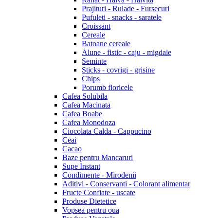
Prajituri - Rulade - Fursecuri
Pufuleti - snacks - saratele
Croissant
Cereale
Batoane cereale
Alune - fistic - caju - migdale
Seminte
Sticks - covrigi - grisine
Chips
Porumb floricele
Cafea Solubila
Cafea Macinata
Cafea Boabe
Cafea Monodoza
Ciocolata Calda - Cappucino
Ceai
Cacao
Baze pentru Mancaruri
Supe Instant
Condimente - Mirodenii
Aditivi - Conservanti - Colorant alimentar
Fructe Confiate - uscate
Produse Dietetice
Vopsea pentru oua