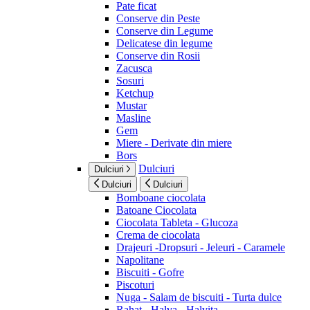
Pate ficat
Conserve din Peste
Conserve din Legume
Delicatese din legume
Conserve din Rosii
Zacusca
Sosuri
Ketchup
Mustar
Masline
Gem
Miere - Derivate din miere
Bors
Dulciuri
Dulciuri
Dulciuri
Dulciuri
Bomboane ciocolata
Batoane Ciocolata
Ciocolata Tableta - Glucoza
Crema de ciocolata
Drajeuri -Dropsuri - Jeleuri - Caramele
Napolitane
Biscuiti - Gofre
Piscoturi
Nuga - Salam de biscuiti - Turta dulce
Rahat - Halva - Halvita