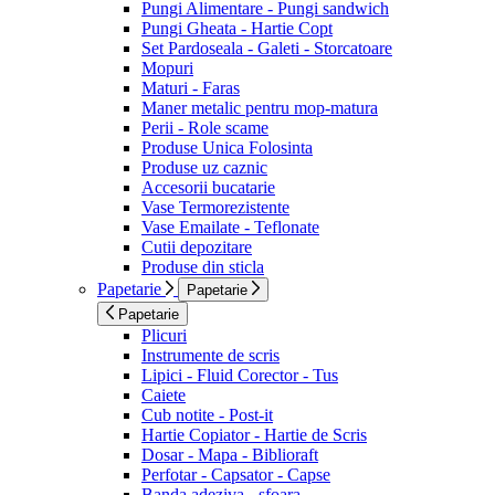
Pungi Alimentare - Pungi sandwich
Pungi Gheata - Hartie Copt
Set Pardoseala - Galeti - Storcatoare
Mopuri
Maturi - Faras
Maner metalic pentru mop-matura
Perii - Role scame
Produse Unica Folosinta
Produse uz caznic
Accesorii bucatarie
Vase Termorezistente
Vase Emailate - Teflonate
Cutii depozitare
Produse din sticla
Papetarie
Papetarie
Papetarie
Plicuri
Instrumente de scris
Lipici - Fluid Corector - Tus
Caiete
Cub notite - Post-it
Hartie Copiator - Hartie de Scris
Dosar - Mapa - Biblioraft
Perfotar - Capsator - Capse
Banda adeziva - sfoara