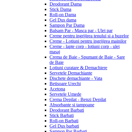
Deodorant Dama
Stick Dama
Roll-on Dama
Gel Dus dama
Sampon Par Dama
Balsam Par - Masca par - Ulei par
Creme pentru ingrijirea tenului si a buzelor
Creme - Lotiuni pentru ingrijirea mainilor
Creme - lapte corp - lotiuni corp - ulei
masaj
Crema de Baie - Spumant de Baie - Sare
de Baie
Lotiuni curatare & Demachiere
Servetele Demachiante
Dischete demachiante - Vata
Betisoare Urechi
Acetona
Servetele Umede
Crema Depilat - Benzi Depilat
Absorbante si tampoane
Deodorant Barbati
Stick Barbati
Roll-on Barbati
Gel Dus barbati
Sampon Par Barbati