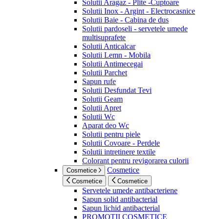
Solutii Aragaz - Plite -Cuptoare
Solutii Inox - Argint - Electrocasnice
Solutii Baie - Cabina de dus
Solutii pardoseli - servetele umede
multisuprafete
Solutii Anticalcar
Solutii Lemn - Mobila
Solutii Antimecegai
Solutii Parchet
Sapun rufe
Solutii Desfundat Tevi
Solutii Geam
Solutii Apret
Solutii Wc
Aparat deo Wc
Solutii pentru piele
Solutii Covoare - Perdele
Solutii intretinere textile
Colorant pentru revigorarea culorii
Cosmetice
Cosmetice
Cosmetice
Cosmetice
Servetele umede antibacteriene
Sapun solid antibacterial
Sapun lichid antibacterial
PROMOTII COSMETICE