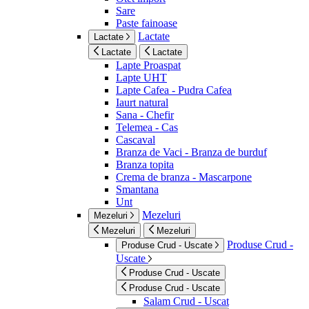
Sare
Paste fainoase
Lactate
Lactate
Lactate
Lactate
Lapte Proaspat
Lapte UHT
Lapte Cafea - Pudra Cafea
Iaurt natural
Sana - Chefir
Telemea - Cas
Cascaval
Branza de Vaci - Branza de burduf
Branza topita
Crema de branza - Mascarpone
Smantana
Unt
Mezeluri
Mezeluri
Mezeluri
Mezeluri
Produse Crud -
Produse Crud - Uscate
Uscate
Produse Crud - Uscate
Produse Crud - Uscate
Salam Crud - Uscat