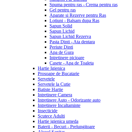
Spuma pentru ras - Crema pentru ras
Gel pentru ras
Aparate si Rezerve pentru Ras
Lotiuni - Balsam dupa Ras
Sapun Solid
Sapun Lichid
Sapun Lichid Rezerva
Pasta Dinti - Ata dentara
Periute Dinti
Apa de Gura
Intretinere picioare
Casete - Apa de Toaleta
Hartie Igienica
Prosoape de Bucatarie
Servetele
Servetele la Cutie
Batiste Hartie
Intretinere Camera
Intretinere Auto - Odorizante auto
Intretinere Incaltaminte
Insecticide
Scutece Adulti
Hartie igienica umeda
Baterii - Becuri - Prelungitoare
Alcool Sanitar