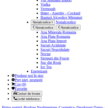
Vin Spumant Import
Vodka
Vermouth
Bitter - Aperitiv - Cocktail
Bauturi Alcoolice Miniaturi
Nonalcoolice
Nonalcoolice
Nonalcoolice
Nonalcoolice
Apa Minerala Romania
Apa Plata Romania
Apa Plata Import
Sucuri Acidulate
Sucuri Neacidulate
Nectar
Siropuri din Fructe
Suc din Rosii
Ice Tea
Energizant
Produse noi în stoc
Preț isteț, promoții
Coș
(
0
)
Favorite
Costuri de livrare
Livrări telefonice
Prima pagină
Produse Nealimentare
Cosmetice
Deodorant Dama