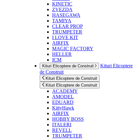
KINETIC
ZVEZDA
HASEGAWA
TAMIYA
CLEAR PROP
TRUMPETER
I LOVE KIT
AIRFIX
MAGIC FACTORY
HELLER
ICM
Kituri Elicoptere
Kituri Elicoptere de Construit
de Construit
Kituri Elicoptere de Construit
Kituri Elicoptere de Construit
ACADEMY
AMODEL
EDUARD
KittyHawk
AIRFIX
HOBBY BOSS
ITALERI
REVELL
TRUMPETER