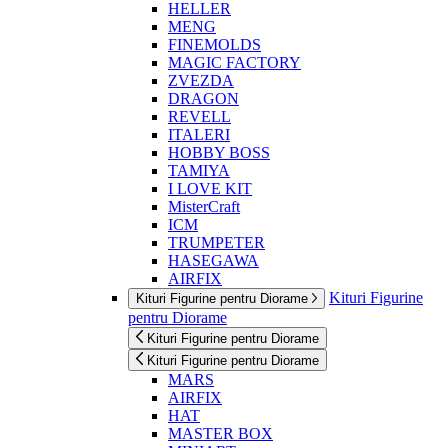
HELLER
MENG
FINEMOLDS
MAGIC FACTORY
ZVEZDA
DRAGON
REVELL
ITALERI
HOBBY BOSS
TAMIYA
I LOVE KIT
MisterCraft
ICM
TRUMPETER
HASEGAWA
AIRFIX
Kituri Figurine
Kituri Figurine pentru Diorame
pentru Diorame
Kituri Figurine pentru Diorame
Kituri Figurine pentru Diorame
MARS
AIRFIX
HAT
MASTER BOX