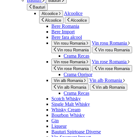
Bauturi
Bauturi
Bauturi
Alcoolice
Alcoolice
Alcoolice
Alcoolice
Bere Romania
Bere Import
Bere fara alcool
Vin rosu Romania
Vin rosu Romania
Vin rosu Romania
Vin rosu Romania
Crama Recas
Vin rose Romania
Vin rose Romania
Vin rose Romania
Vin rose Romania
Crama Oprisor
Vin alb Romania
Vin alb Romania
Vin alb Romania
Vin alb Romania
Crama Recas
Scotch Whisky
Single Malt Whisky
Whisky Cream
Bourbon Whisky
Gin
Liqueur
Bauturi Spirtoase Diverse