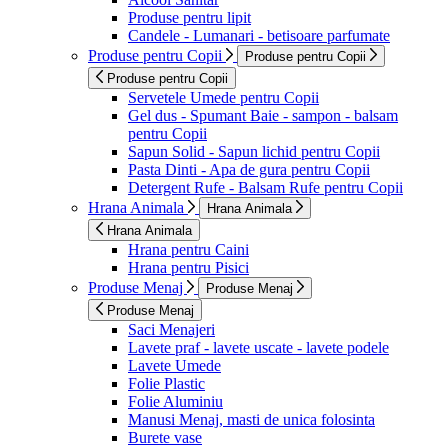
Produse pentru lipit
Candele - Lumanari - betisoare parfumate
Produse pentru Copii
Produse pentru Copii
Produse pentru Copii
Servetele Umede pentru Copii
Gel dus - Spumant Baie - sampon - balsam
pentru Copii
Sapun Solid - Sapun lichid pentru Copii
Pasta Dinti - Apa de gura pentru Copii
Detergent Rufe - Balsam Rufe pentru Copii
Hrana Animala
Hrana Animala
Hrana Animala
Hrana pentru Caini
Hrana pentru Pisici
Produse Menaj
Produse Menaj
Produse Menaj
Saci Menajeri
Lavete praf - lavete uscate - lavete podele
Lavete Umede
Folie Plastic
Folie Aluminiu
Manusi Menaj, masti de unica folosinta
Burete vase