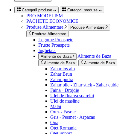
Categorii produse
Categorii produse
PRO MODELISM
PACHETE ECONOMICE
Produse Alimentare
Produse Alimentare
Produse Alimentare
Legume Proaspete
Fructe Proaspete
Inghetata
Alimente de Baza
Alimente de Baza
Alimente de Baza
Alimente de Baza
Zahar tos alb
Zahar Brun
Zahar pudra
Zahar plic - Zhar stick - Zahar cubic
Faina - Drojdie
Ulei de floarea soarelui
Ulei de masline
Malai
Orez - Fasole
Gris - Pesmet - Arpacas
Oua
Otet Romania
Otet import