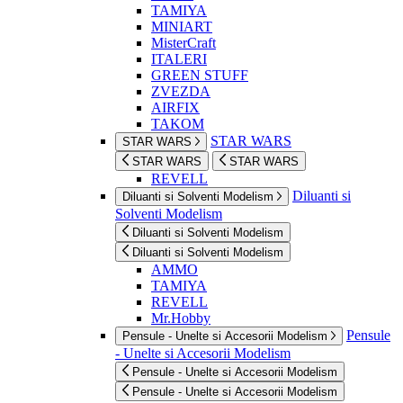
TAMIYA
MINIART
MisterCraft
ITALERI
GREEN STUFF
ZVEZDA
AIRFIX
TAKOM
STAR WARS
STAR WARS
STAR WARS
STAR WARS
REVELL
Diluanti si
Diluanti si Solventi Modelism
Solventi Modelism
Diluanti si Solventi Modelism
Diluanti si Solventi Modelism
AMMO
TAMIYA
REVELL
Mr.Hobby
Pensule
Pensule - Unelte si Accesorii Modelism
- Unelte si Accesorii Modelism
Pensule - Unelte si Accesorii Modelism
Pensule - Unelte si Accesorii Modelism