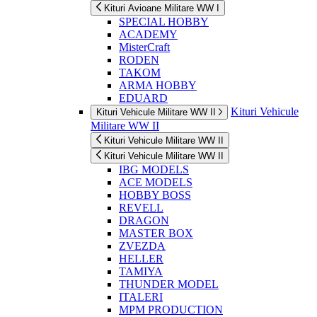
Kituri Avioane Militare WW I
SPECIAL HOBBY
ACADEMY
MisterCraft
RODEN
TAKOM
ARMA HOBBY
EDUARD
Kituri Vehicule
Kituri Vehicule Militare WW II
Militare WW II
Kituri Vehicule Militare WW II
Kituri Vehicule Militare WW II
IBG MODELS
ACE MODELS
HOBBY BOSS
REVELL
DRAGON
MASTER BOX
ZVEZDA
HELLER
TAMIYA
THUNDER MODEL
ITALERI
MPM PRODUCTION