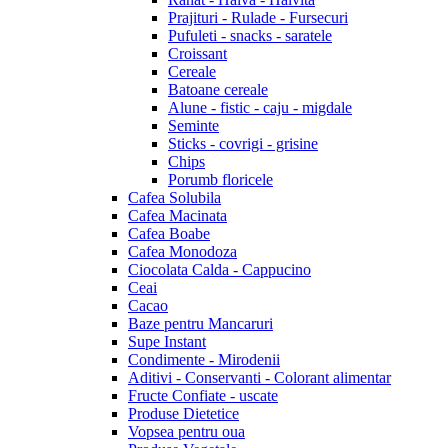
Prajituri - Rulade - Fursecuri
Pufuleti - snacks - saratele
Croissant
Cereale
Batoane cereale
Alune - fistic - caju - migdale
Seminte
Sticks - covrigi - grisine
Chips
Porumb floricele
Cafea Solubila
Cafea Macinata
Cafea Boabe
Cafea Monodoza
Ciocolata Calda - Cappucino
Ceai
Cacao
Baze pentru Mancaruri
Supe Instant
Condimente - Mirodenii
Aditivi - Conservanti - Colorant alimentar
Fructe Confiate - uscate
Produse Dietetice
Vopsea pentru oua