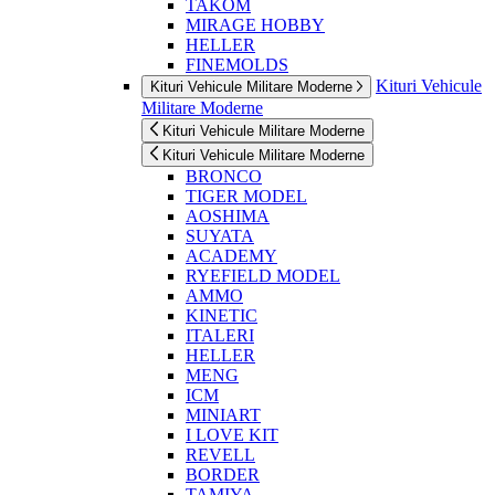
TAKOM
MIRAGE HOBBY
HELLER
FINEMOLDS
Kituri Vehicule
Kituri Vehicule Militare Moderne
Militare Moderne
Kituri Vehicule Militare Moderne
Kituri Vehicule Militare Moderne
BRONCO
TIGER MODEL
AOSHIMA
SUYATA
ACADEMY
RYEFIELD MODEL
AMMO
KINETIC
ITALERI
HELLER
MENG
ICM
MINIART
I LOVE KIT
REVELL
BORDER
TAMIYA