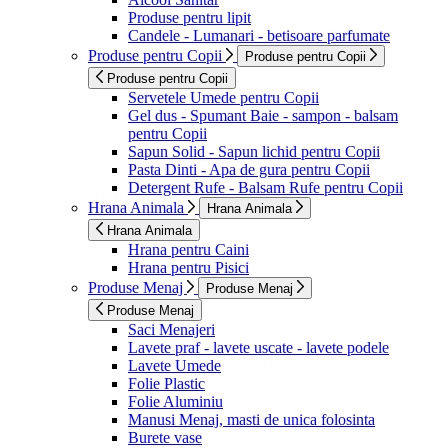
Produse pentru lipit
Candele - Lumanari - betisoare parfumate
Produse pentru Copii
Produse pentru Copii
Produse pentru Copii
Servetele Umede pentru Copii
Gel dus - Spumant Baie - sampon - balsam
pentru Copii
Sapun Solid - Sapun lichid pentru Copii
Pasta Dinti - Apa de gura pentru Copii
Detergent Rufe - Balsam Rufe pentru Copii
Hrana Animala
Hrana Animala
Hrana Animala
Hrana pentru Caini
Hrana pentru Pisici
Produse Menaj
Produse Menaj
Produse Menaj
Saci Menajeri
Lavete praf - lavete uscate - lavete podele
Lavete Umede
Folie Plastic
Folie Aluminiu
Manusi Menaj, masti de unica folosinta
Burete vase