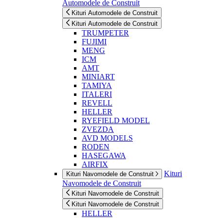
Automodele de Construit
Kituri Automodele de Construit
Kituri Automodele de Construit
TRUMPETER
FUJIMI
MENG
ICM
AMT
MINIART
TAMIYA
ITALERI
REVELL
HELLER
RYEFIELD MODEL
ZVEZDA
AVD MODELS
RODEN
HASEGAWA
AIRFIX
Kituri
Kituri Navomodele de Construit
Navomodele de Construit
Kituri Navomodele de Construit
Kituri Navomodele de Construit
HELLER