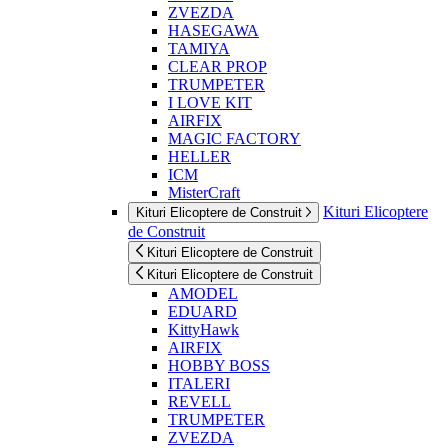
ZVEZDA
HASEGAWA
TAMIYA
CLEAR PROP
TRUMPETER
I LOVE KIT
AIRFIX
MAGIC FACTORY
HELLER
ICM
MisterCraft
Kituri Elicoptere
Kituri Elicoptere de Construit
de Construit
Kituri Elicoptere de Construit
Kituri Elicoptere de Construit
AMODEL
EDUARD
KittyHawk
AIRFIX
HOBBY BOSS
ITALERI
REVELL
TRUMPETER
ZVEZDA