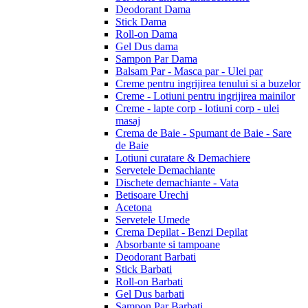
Deodorant Dama
Stick Dama
Roll-on Dama
Gel Dus dama
Sampon Par Dama
Balsam Par - Masca par - Ulei par
Creme pentru ingrijirea tenului si a buzelor
Creme - Lotiuni pentru ingrijirea mainilor
Creme - lapte corp - lotiuni corp - ulei
masaj
Crema de Baie - Spumant de Baie - Sare
de Baie
Lotiuni curatare & Demachiere
Servetele Demachiante
Dischete demachiante - Vata
Betisoare Urechi
Acetona
Servetele Umede
Crema Depilat - Benzi Depilat
Absorbante si tampoane
Deodorant Barbati
Stick Barbati
Roll-on Barbati
Gel Dus barbati
Sampon Par Barbati