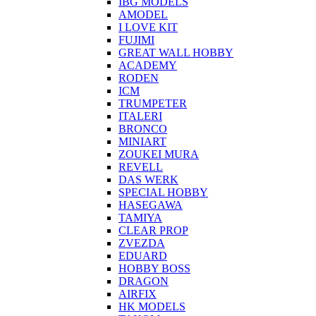
IBG MODELS
AMODEL
I LOVE KIT
FUJIMI
GREAT WALL HOBBY
ACADEMY
RODEN
ICM
TRUMPETER
ITALERI
BRONCO
MINIART
ZOUKEI MURA
REVELL
DAS WERK
SPECIAL HOBBY
HASEGAWA
TAMIYA
CLEAR PROP
ZVEZDA
EDUARD
HOBBY BOSS
DRAGON
AIRFIX
HK MODELS