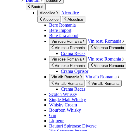
Bauturi
Bauturi
Bauturi
Alcoolice
Alcoolice
Alcoolice
Alcoolice
Bere Romania
Bere Import
Bere fara alcool
Vin rosu Romania
Vin rosu Romania
Vin rosu Romania
Vin rosu Romania
Crama Recas
Vin rose Romania
Vin rose Romania
Vin rose Romania
Vin rose Romania
Crama Oprisor
Vin alb Romania
Vin alb Romania
Vin alb Romania
Vin alb Romania
Crama Recas
Scotch Whisky
Single Malt Whisky
Whisky Cream
Bourbon Whisky
Gin
Liqueur
Bauturi Spirtoase Diverse