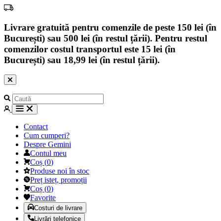
Livrare gratuită pentru comenzile de peste 150 lei (în
București) sau 500 lei (în restul țării). Pentru restul
comenzilor costul transportul este 15 lei (în
București) sau 18,99 lei (în restul țării).
Contact
Cum cumperi?
Despre Gemini
Contul meu
Coș
(
0
)
Produse noi în stoc
Preț isteț, promoții
Coș
(
0
)
Favorite
Costuri de livrare
Livrări telefonice