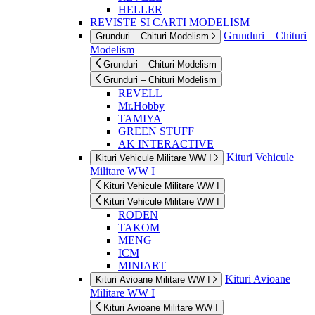
HELLER
REVISTE SI CARTI MODELISM
Grunduri – Chituri
Grunduri – Chituri Modelism
Modelism
Grunduri – Chituri Modelism
Grunduri – Chituri Modelism
REVELL
Mr.Hobby
TAMIYA
GREEN STUFF
AK INTERACTIVE
Kituri Vehicule
Kituri Vehicule Militare WW I
Militare WW I
Kituri Vehicule Militare WW I
Kituri Vehicule Militare WW I
RODEN
TAKOM
MENG
ICM
MINIART
Kituri Avioane
Kituri Avioane Militare WW I
Militare WW I
Kituri Avioane Militare WW I