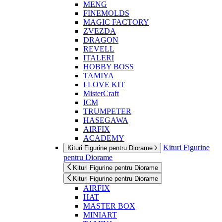
MENG
FINEMOLDS
MAGIC FACTORY
ZVEZDA
DRAGON
REVELL
ITALERI
HOBBY BOSS
TAMIYA
I LOVE KIT
MisterCraft
ICM
TRUMPETER
HASEGAWA
AIRFIX
ACADEMY
Kituri Figurine
Kituri Figurine pentru Diorame
pentru Diorame
Kituri Figurine pentru Diorame
Kituri Figurine pentru Diorame
AIRFIX
HAT
MASTER BOX
MINIART