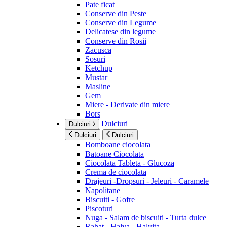
Pate ficat
Conserve din Peste
Conserve din Legume
Delicatese din legume
Conserve din Rosii
Zacusca
Sosuri
Ketchup
Mustar
Masline
Gem
Miere - Derivate din miere
Bors
Dulciuri
Dulciuri
Dulciuri
Dulciuri
Bomboane ciocolata
Batoane Ciocolata
Ciocolata Tableta - Glucoza
Crema de ciocolata
Drajeuri -Dropsuri - Jeleuri - Caramele
Napolitane
Biscuiti - Gofre
Piscoturi
Nuga - Salam de biscuiti - Turta dulce
Rahat - Halva - Halvita