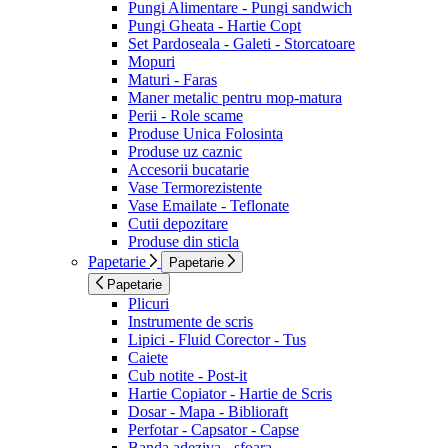
Pungi Alimentare - Pungi sandwich
Pungi Gheata - Hartie Copt
Set Pardoseala - Galeti - Storcatoare
Mopuri
Maturi - Faras
Maner metalic pentru mop-matura
Perii - Role scame
Produse Unica Folosinta
Produse uz caznic
Accesorii bucatarie
Vase Termorezistente
Vase Emailate - Teflonate
Cutii depozitare
Produse din sticla
Papetarie
Papetarie
Papetarie
Plicuri
Instrumente de scris
Lipici - Fluid Corector - Tus
Caiete
Cub notite - Post-it
Hartie Copiator - Hartie de Scris
Dosar - Mapa - Biblioraft
Perfotar - Capsator - Capse
Banda adeziva - sfoara