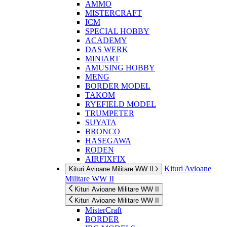
AMMO
MISTERCRAFT
ICM
SPECIAL HOBBY
ACADEMY
DAS WERK
MINIART
AMUSING HOBBY
MENG
BORDER MODEL
TAKOM
RYEFIELD MODEL
TRUMPETER
SUYATA
BRONCO
HASEGAWA
RODEN
AIRFIXFIX
Kituri Avioane
Kituri Avioane Militare WW II
Militare WW II
Kituri Avioane Militare WW II
Kituri Avioane Militare WW II
MisterCraft
BORDER