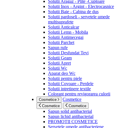
Solutii Aragaz - Plite -Cuptoare
Solutii Inox - Argint - Electrocasnice
Solutii Baie - Cabina de dus
Solutii pardoseli - servetele umede
multisuprafete
Solutii Anticalcar
Solutii Lemn - Mobila
Solutii Antimecegai
Solutii Parchet
Sapun rufe
Solutii Desfundat Tevi
Solutii Geam
Solutii Apret
Solutii Wc
Aparat deo Wc
Solutii pentru piele
Solutii Covoare - Perdele
Solutii intretinere textile
Colorant pentru revigorarea culorii
Cosmetice
Cosmetice
Cosmetice
Cosmetice
Sapun solid antibacterial
Sapun lichid antibacterial
PROMOTII COSMETICE
Servetele umede antibacteriene