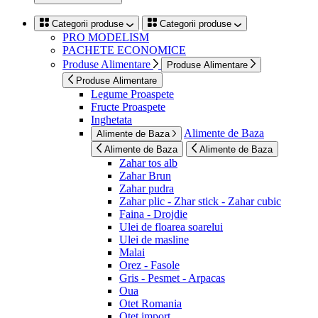
Categorii produse
Categorii produse
PRO MODELISM
PACHETE ECONOMICE
Produse Alimentare
Produse Alimentare
Produse Alimentare
Legume Proaspete
Fructe Proaspete
Inghetata
Alimente de Baza
Alimente de Baza
Alimente de Baza
Alimente de Baza
Zahar tos alb
Zahar Brun
Zahar pudra
Zahar plic - Zhar stick - Zahar cubic
Faina - Drojdie
Ulei de floarea soarelui
Ulei de masline
Malai
Orez - Fasole
Gris - Pesmet - Arpacas
Oua
Otet Romania
Otet import