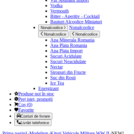
Vin Spumant Import
Vodka
Vermouth
Bitter - Aperitiv - Cocktail
Bauturi Alcoolice Miniaturi
Nonalcoolice
Nonalcoolice
Nonalcoolice
Nonalcoolice
Apa Minerala Romania
Apa Plata Romania
Apa Plata Import
Sucuri Acidulate
Sucuri Neacidulate
Nectar
Siropuri din Fructe
Suc din Rosii
Ice Tea
Energizant
Produse noi în stoc
Preț isteț, promoții
Coș
(
0
)
Favorite
Costuri de livrare
Livrări telefonice
Prima pagină
Modelism
Kituri Vehicule Militare WW II
NEW!