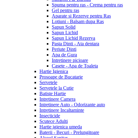
Spuma pentru ras - Crema pentru ras
Gel pentru ras
Aparate si Rezerve pentru Ras
Lotiuni - Balsam dupa Ras
Sapun Solid
Sapun Lichid
Sapun Lichid Rezerva
Pasta Dinti - Ata dentara
Periute Dinti
Apa de Gura
Intretinere picioare
Casete - Apa de Toaleta
Hartie Igienica
Prosoape de Bucatarie
Servetele
Servetele la Cutie
Batiste Hartie
Intretinere Camera
Intretinere Auto - Odorizante auto
Intretinere Incaltaminte
Insecticide
Scutece Adulti
Hartie igienica umeda
Baterii - Becuri - Prelungitoare
Alcool Sanitar