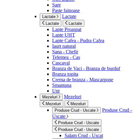
Sare
Paste fainoase
Lactate
Lactate
Lactate
Lactate
Lapte Proaspat
Lapte UHT
Lapte Cafea - Pudra Cafea
Iaurt natural
Sana - Chefir
Telemea - Cas
Cascaval
Branza de Vaci - Branza de burduf
Branza topita
Crema de branza - Mascarpone
Smantana
Unt
Mezeluri
Mezeluri
Mezeluri
Mezeluri
Produse Crud -
Produse Crud - Uscate
Uscate
Produse Crud - Uscate
Produse Crud - Uscate
Salam Crud - Uscat