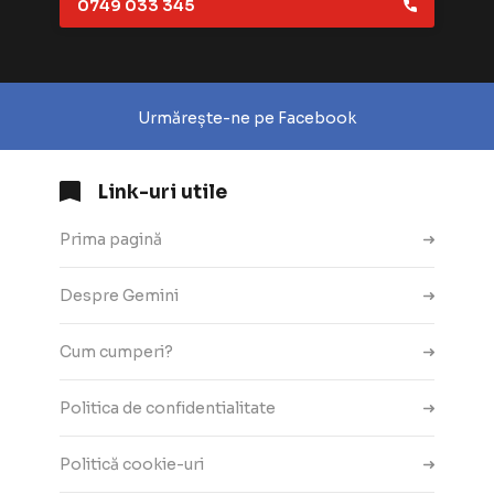
0749 033 345
Urmărește-ne pe Facebook
Link-uri utile
Prima pagină
Despre Gemini
Cum cumperi?
Politica de confidentialitate
Politică cookie-uri