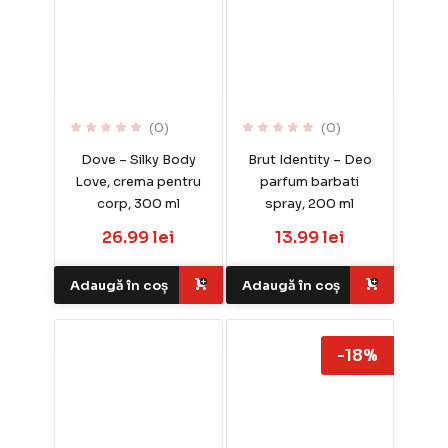
(0)
(0)
Dove – Silky Body
Brut Identity – Deo
Love, crema pentru
parfum barbati
corp, 300 ml
spray, 200 ml
26.99 lei
13.99 lei
Adaugă în coș
Adaugă în coș
-18%