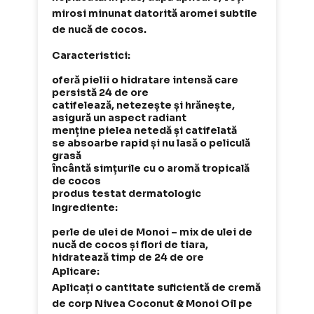
mirosi minunat datorită aromei subtile
de nucă de cocos.
Caracteristici:
oferă pielii o hidratare intensă care
persistă 24 de ore
catifelează, netezește și hrănește,
asigură un aspect radiant
menține pielea netedă și catifelată
se absoarbe rapid și nu lasă o peliculă
grasă
încântă simțurile cu o aromă tropicală
de cocos
produs testat dermatologic
Ingrediente:
perle de ulei de Monoi – mix de ulei de
nucă de cocos și flori de tiara,
hidratează timp de 24 de ore
Aplicare:
Aplicați o cantitate suficientă de cremă
de corp Nivea Coconut & Monoi Oil pe