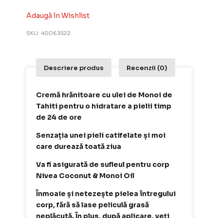
Adaugă în Wishlist
SKU:
40063522
Descriere produs
Recenzii (0)
Cremă hrănitoare cu ulei de Monoi de
Tahiti pentru o hidratare a pielii timp
de 24 de ore
Senzația unei pieli catifelate și moi
care durează toată ziua
Va fi asigurată de sufleul pentru corp
Nivea Coconut & Monoi Oil
Înmoaie și netezește pielea întregului
corp, fără să lase peliculă grasă
neplăcută. În plus, după aplicare, veți