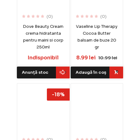
(0)
(0)
Dove Beauty Cream
Vaseline Lip Therapy
crema hidratanta
Cocoa Butter
pentru maini si corp
balsam de buze 20
250ml
gr
Indisponibil
8.99 lei
10.99 lei
Anunță stoc
Adaugă în coș
-18%
(0)
(0)