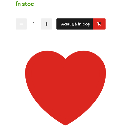
În stoc
Cantitate
Adaugă în coș
Nivea
Body
Souffle
Coconut&Monoi
Oil
-
crema
hidratanta
,
200
ml