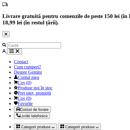
Livrare gratuită pentru comenzile de peste 150 lei (în B
18,99 lei (în restul țării).
Contact
Cum cumperi?
Despre Gemini
Contul meu
Coș
(
0
)
Produse noi în stoc
Preț isteț, promoții
Coș
(
0
)
Favorite
Costuri de livrare
Livrări telefonice
Categorii produse
Categorii produse