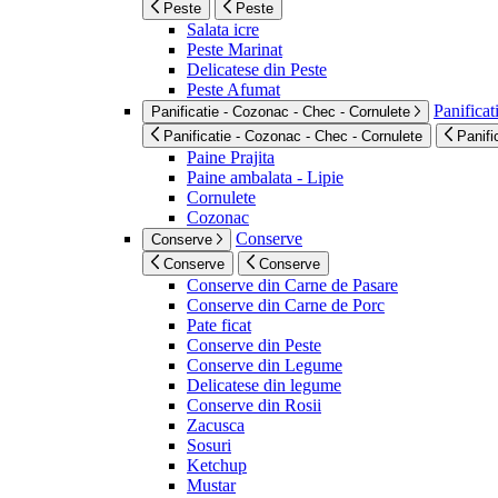
Peste
Peste
Salata icre
Peste Marinat
Delicatese din Peste
Peste Afumat
Panificat
Panificatie - Cozonac - Chec - Cornulete
Panificatie - Cozonac - Chec - Cornulete
Panifi
Paine Prajita
Paine ambalata - Lipie
Cornulete
Cozonac
Conserve
Conserve
Conserve
Conserve
Conserve din Carne de Pasare
Conserve din Carne de Porc
Pate ficat
Conserve din Peste
Conserve din Legume
Delicatese din legume
Conserve din Rosii
Zacusca
Sosuri
Ketchup
Mustar