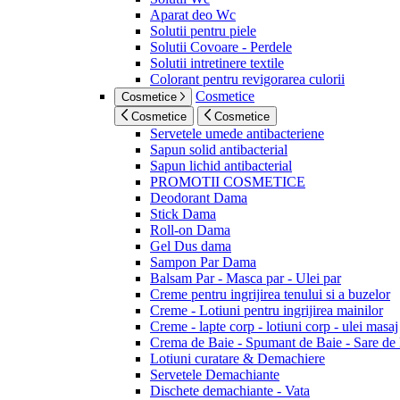
Aparat deo Wc
Solutii pentru piele
Solutii Covoare - Perdele
Solutii intretinere textile
Colorant pentru revigorarea culorii
Cosmetice
Cosmetice
Cosmetice
Cosmetice
Servetele umede antibacteriene
Sapun solid antibacterial
Sapun lichid antibacterial
PROMOTII COSMETICE
Deodorant Dama
Stick Dama
Roll-on Dama
Gel Dus dama
Sampon Par Dama
Balsam Par - Masca par - Ulei par
Creme pentru ingrijirea tenului si a buzelor
Creme - Lotiuni pentru ingrijirea mainilor
Creme - lapte corp - lotiuni corp - ulei masaj
Crema de Baie - Spumant de Baie - Sare de
Lotiuni curatare & Demachiere
Servetele Demachiante
Dischete demachiante - Vata