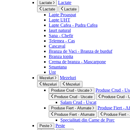
Lactate
Lactate
Lactate
Lactate
Lapte Proaspat
Lapte UHT
Lapte Cafea - Pudra Cafea
Iaurt natural
Sana - Chefir
Telemea - Cas
Cascaval
Branza de Vaci - Branza de burduf
Branza topita
Crema de branza - Mascarpone
Smantana
Unt
Mezeluri
Mezeluri
Mezeluri
Mezeluri
Produse Crud - Us
Produse Crud - Uscate
Produse Crud - Uscate
Produse Crud - 
Salam Crud - Uscat
Produse Fiert - 
Produse Fiert - Afumate
Produse Fiert - Afumate
Produse Fiert -
Specialitati din Carne de Porc
Peste
Peste