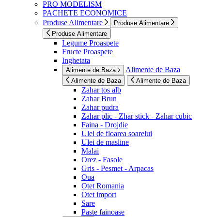
PRO MODELISM
PACHETE ECONOMICE
Produse Alimentare
Produse Alimentare
Produse Alimentare
Legume Proaspete
Fructe Proaspete
Inghetata
Alimente de Baza
Alimente de Baza
Alimente de Baza
Alimente de Baza
Zahar tos alb
Zahar Brun
Zahar pudra
Zahar plic - Zhar stick - Zahar cubic
Faina - Drojdie
Ulei de floarea soarelui
Ulei de masline
Malai
Orez - Fasole
Gris - Pesmet - Arpacas
Oua
Otet Romania
Otet import
Sare
Paste fainoase