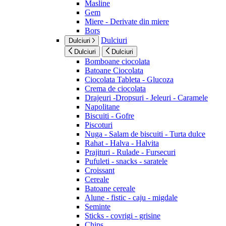
Masline
Gem
Miere - Derivate din miere
Bors
Dulciuri
Dulciuri
Dulciuri
Dulciuri
Bomboane ciocolata
Batoane Ciocolata
Ciocolata Tableta - Glucoza
Crema de ciocolata
Drajeuri -Dropsuri - Jeleuri - Caramele
Napolitane
Biscuiti - Gofre
Piscoturi
Nuga - Salam de biscuiti - Turta dulce
Rahat - Halva - Halvita
Prajituri - Rulade - Fursecuri
Pufuleti - snacks - saratele
Croissant
Cereale
Batoane cereale
Alune - fistic - caju - migdale
Seminte
Sticks - covrigi - grisine
Chips