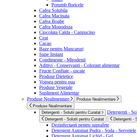
Porumb floricele
Cafea Solubila
Cafea Macinata
Cafea Boabe
Cafea Monodoza
Ciocolata Calda - Cappucino
Ceai
Cacao
Baze pentru Mancaruri
Supe Instant
Condimente - Mirodenii
Aditivi - Conservanti - Colorant alimentar
Fructe Confiate - uscate
Produse Dietetice
Vopsea pentru oua
Produse Vegetale
Supliment Alimentar
Produse Nealimentare
Produse Nealimentare
Produse Nealimentare
Detergenti - Sol
Detergenti - Solutii pentru Curatat
Detergenti - Solutii pentru Curatat
Detergenti - 
Dezinfectanti pentru suprafete
Detergent Automat Pudra - Soda - Servetele
Detergent Automat Lichid - Gel