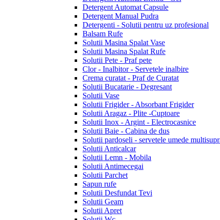
Detergent Automat Capsule
Detergent Manual Pudra
Detergenti - Solutii pentru uz profesional
Balsam Rufe
Solutii Masina Spalat Vase
Solutii Masina Spalat Rufe
Solutii Pete - Praf pete
Clor - Inalbitor - Servetele inalbire
Crema curatat - Praf de Curatat
Solutii Bucatarie - Degresant
Solutii Vase
Solutii Frigider - Absorbant Frigider
Solutii Aragaz - Plite -Cuptoare
Solutii Inox - Argint - Electrocasnice
Solutii Baie - Cabina de dus
Solutii pardoseli - servetele umede multisupr
Solutii Anticalcar
Solutii Lemn - Mobila
Solutii Antimecegai
Solutii Parchet
Sapun rufe
Solutii Desfundat Tevi
Solutii Geam
Solutii Apret
Solutii Wc