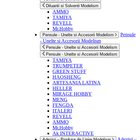
Diluanti si Solventi Modelism
AMMO
TAMIYA
REVELL
Mr.Hobby
Pensule
Pensule - Unelte si Accesorii Modelism
- Unelte si Accesorii Modelism
Pensule - Unelte si Accesorii Modelism
Pensule - Unelte si Accesorii Modelism
TAMIYA
TRUMPETER
GREEN STUFF
HAOSHENG
ARTESANIA LATINA
HELLER
MIRAGE HOBBY
MENG
FENGDA
ITALERI
REVELL
AMMO
Mr.Hobby
Ak INTERACTIVE
Adezivi –
Adezivi – Produse de Lipire Modelism