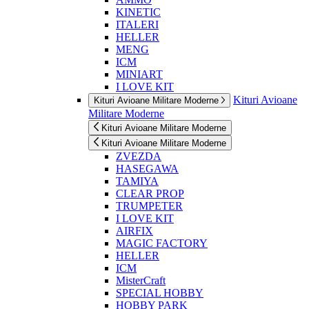
KINETIC
ITALERI
HELLER
MENG
ICM
MINIART
I LOVE KIT
Kituri Avioane
Kituri Avioane Militare Moderne
Militare Moderne
Kituri Avioane Militare Moderne
Kituri Avioane Militare Moderne
ZVEZDA
HASEGAWA
TAMIYA
CLEAR PROP
TRUMPETER
I LOVE KIT
AIRFIX
MAGIC FACTORY
HELLER
ICM
MisterCraft
SPECIAL HOBBY
HOBBY PARK