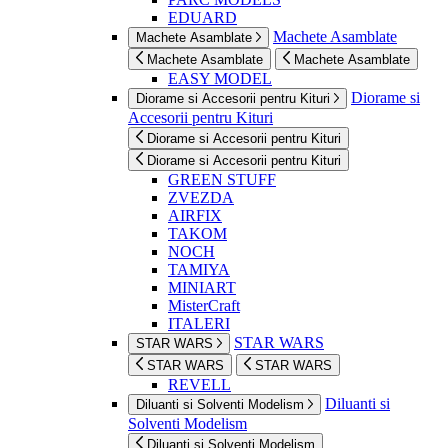
EDUARD
Machete Asamblate
Machete Asamblate
Machete Asamblate
Machete Asamblate
EASY MODEL
Diorame si
Diorame si Accesorii pentru Kituri
Accesorii pentru Kituri
Diorame si Accesorii pentru Kituri
Diorame si Accesorii pentru Kituri
GREEN STUFF
ZVEZDA
AIRFIX
TAKOM
NOCH
TAMIYA
MINIART
MisterCraft
ITALERI
STAR WARS
STAR WARS
STAR WARS
STAR WARS
REVELL
Diluanti si
Diluanti si Solventi Modelism
Solventi Modelism
Diluanti si Solventi Modelism