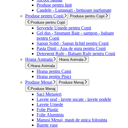
Produse pentru lipit
Candele - Lumanari - betisoare parfumate
Produse pentru Copii
Produse pentru Copii
Produse pentru Copii
Servetele Umede pentru Copii
Gel dus - Spumant Baie - sampon - balsam
pentru Copii
Sapun Solid - Sapun lichid pentru Copii
Pasta Dinti - Apa de gura pentru Copii
Detergent Rufe - Balsam Rufe pentru Copii
Hrana Animala
Hrana Animala
Hrana Animala
Hrana pentru Caini
Hrana pentru Pisici
Produse Menaj
Produse Menaj
Produse Menaj
Saci Menajeri
Lavete praf - lavete uscate - lavete podele
Lavete Umede
Folie Plastic
Folie Aluminiu
Manusi Menaj, masti de unica folosinta
Burete vase