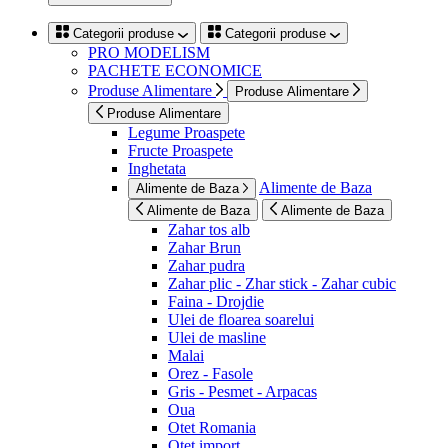
Categorii produse
Categorii produse
PRO MODELISM
PACHETE ECONOMICE
Produse Alimentare
Produse Alimentare
Produse Alimentare
Legume Proaspete
Fructe Proaspete
Inghetata
Alimente de Baza
Alimente de Baza
Alimente de Baza
Alimente de Baza
Zahar tos alb
Zahar Brun
Zahar pudra
Zahar plic - Zhar stick - Zahar cubic
Faina - Drojdie
Ulei de floarea soarelui
Ulei de masline
Malai
Orez - Fasole
Gris - Pesmet - Arpacas
Oua
Otet Romania
Otet import