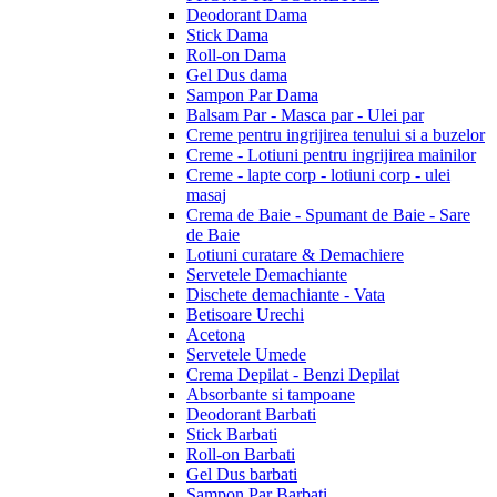
Deodorant Dama
Stick Dama
Roll-on Dama
Gel Dus dama
Sampon Par Dama
Balsam Par - Masca par - Ulei par
Creme pentru ingrijirea tenului si a buzelor
Creme - Lotiuni pentru ingrijirea mainilor
Creme - lapte corp - lotiuni corp - ulei
masaj
Crema de Baie - Spumant de Baie - Sare
de Baie
Lotiuni curatare & Demachiere
Servetele Demachiante
Dischete demachiante - Vata
Betisoare Urechi
Acetona
Servetele Umede
Crema Depilat - Benzi Depilat
Absorbante si tampoane
Deodorant Barbati
Stick Barbati
Roll-on Barbati
Gel Dus barbati
Sampon Par Barbati