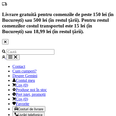
Livrare gratuită pentru comenzile de peste 150 lei (în
București) sau 500 lei (în restul țării). Pentru restul
comenzilor costul transportul este 15 lei (în
București) sau 18,99 lei (în restul țării).
Contact
Cum cumperi?
Despre Gemini
Contul meu
Coș
(
0
)
Produse noi în stoc
Preț isteț, promoții
Coș
(
0
)
Favorite
Costuri de livrare
Livrări telefonice