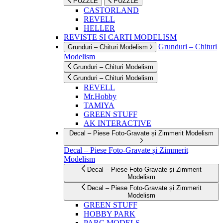
PUZZLE
PUZZLE
CASTORLAND
REVELL
HELLER
REVISTE SI CARTI MODELISM
Grunduri – Chituri
Grunduri – Chituri Modelism
Modelism
Grunduri – Chituri Modelism
Grunduri – Chituri Modelism
REVELL
Mr.Hobby
TAMIYA
GREEN STUFF
AK INTERACTIVE
Decal – Piese Foto-Gravate și Zimmerit Modelism
Decal – Piese Foto-Gravate și Zimmerit
Modelism
Decal – Piese Foto-Gravate și Zimmerit
Modelism
Decal – Piese Foto-Gravate și Zimmerit
Modelism
GREEN STUFF
HOBBY PARK
PARC MODELS