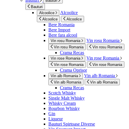
Bauturi
Bauturi
Bauturi
Alcoolice
Alcoolice
Alcoolice
Alcoolice
Bere Romania
Bere Import
Bere fara alcool
Vin rosu Romania
Vin rosu Romania
Vin rosu Romania
Vin rosu Romania
Crama Recas
Vin rose Romania
Vin rose Romania
Vin rose Romania
Vin rose Romania
Crama Oprisor
Vin alb Romania
Vin alb Romania
Vin alb Romania
Vin alb Romania
Crama Recas
Scotch Whisky
Single Malt Whisky
Whisky Cream
Bourbon Whisky
Gin
Liqueur
Bauturi Spirtoase Diverse