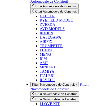
Automodele de Construit
Kituri Automodele de Construit
Kituri Automodele de Construit
HELLER
RYEFIELD MODEL
ZVEZDA
AVD MODELS
RODEN
HASEGAWA
AIRFIX
TRUMPETER
FUJIMI
MENG
ICM
AMT
MINIART
TAMIYA
ITALERI
REVELL
Kituri
Kituri Navomodele de Construit
Navomodele de Construit
Kituri Navomodele de Construit
Kituri Navomodele de Construit
I LOVE KIT