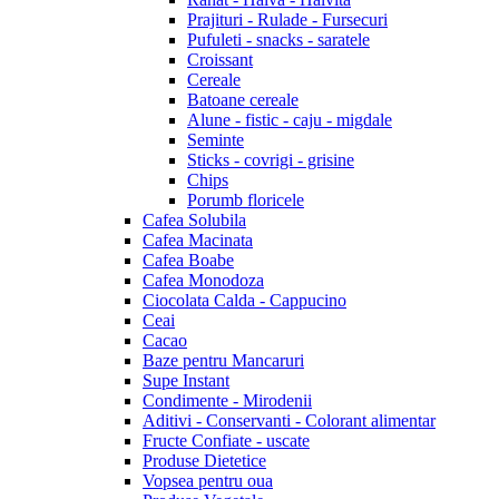
Prajituri - Rulade - Fursecuri
Pufuleti - snacks - saratele
Croissant
Cereale
Batoane cereale
Alune - fistic - caju - migdale
Seminte
Sticks - covrigi - grisine
Chips
Porumb floricele
Cafea Solubila
Cafea Macinata
Cafea Boabe
Cafea Monodoza
Ciocolata Calda - Cappucino
Ceai
Cacao
Baze pentru Mancaruri
Supe Instant
Condimente - Mirodenii
Aditivi - Conservanti - Colorant alimentar
Fructe Confiate - uscate
Produse Dietetice
Vopsea pentru oua