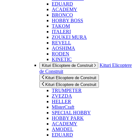
EDUARD
ACADEMY
BRONCO
HOBBY BOSS
TAKOM
ITALERI
ZOUKEI MURA
REVELL
AOSHIMA
RODEN
KINETIC
Kituri Elicoptere
Kituri Elicoptere de Construit
de Construit
Kituri Elicoptere de Construit
Kituri Elicoptere de Construit
TRUMPETER
ZVEZDA
HELLER
MIsterCraft
SPECIAL HOBBY
HOBBY PARK
ACADEMY
AMODEL
EDUARD