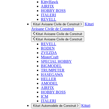
KittyHawk
AIRFIX
HOBBY BOSS
ITALERI
REVELL
Kituri
Kituri Avioane Civile de Construit
Avioane Civile de Construit
Kituri Avioane Civile de Construit
Kituri Avioane Civile de Construit
REVELL
RODEN
ZVEZDA
MisterCraft
SPECIAL HOBBY
BIGMODEL
TRUMPETER
HASEGAWA
HELLER
AMODEL
AIRFIX
HOBBY BOSS
ICM
ITALERI
Kituri
Kituri Automodele de Construit