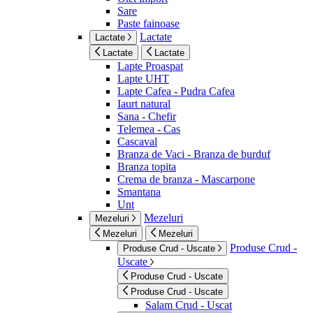
Sare
Paste fainoase
Lactate
Lactate
Lactate
Lactate
Lapte Proaspat
Lapte UHT
Lapte Cafea - Pudra Cafea
Iaurt natural
Sana - Chefir
Telemea - Cas
Cascaval
Branza de Vaci - Branza de burduf
Branza topita
Crema de branza - Mascarpone
Smantana
Unt
Mezeluri
Mezeluri
Mezeluri
Mezeluri
Produse Crud -
Produse Crud - Uscate
Uscate
Produse Crud - Uscate
Produse Crud - Uscate
Salam Crud - Uscat