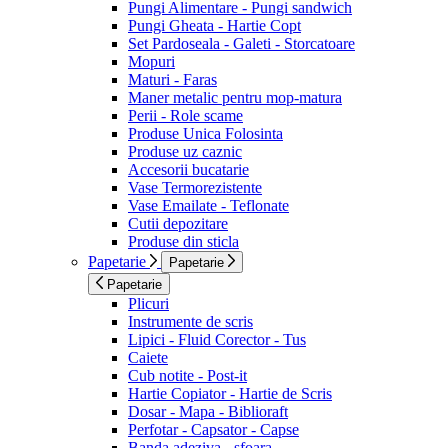
Pungi Alimentare - Pungi sandwich
Pungi Gheata - Hartie Copt
Set Pardoseala - Galeti - Storcatoare
Mopuri
Maturi - Faras
Maner metalic pentru mop-matura
Perii - Role scame
Produse Unica Folosinta
Produse uz caznic
Accesorii bucatarie
Vase Termorezistente
Vase Emailate - Teflonate
Cutii depozitare
Produse din sticla
Papetarie
Papetarie
Papetarie
Plicuri
Instrumente de scris
Lipici - Fluid Corector - Tus
Caiete
Cub notite - Post-it
Hartie Copiator - Hartie de Scris
Dosar - Mapa - Biblioraft
Perfotar - Capsator - Capse
Banda adeziva - sfoara