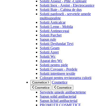
Solutii Aragaz - Plite -Cuptoare
Solutii Inox - Argint - Electrocasnice
Solutii Baie - Cabina de dus
Solutii pardoseli - servetele umede
multisuprafete
Solutii Anticalcar
Solutii Lemn - Mobila
Solutii Antimecegai
Solutii Parchet
Sapun rufe
Solutii Desfundat Tevi
Solutii Geam
Solutii Apret
Solutii Wc
Aparat deo Wc
Solutii pentru piele
Solutii Covoare - Perdele
Solutii intretinere textile
Colorant pentru revigorarea culorii
Cosmetice
Cosmetice
Cosmetice
Cosmetice
Servetele umede antibacteriene
Sapun solid antibacterial
Sapun lichid antibacterial
PROMOTII COSMETICE