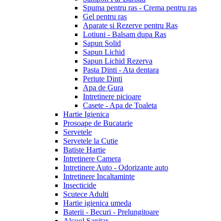
Spuma pentru ras - Crema pentru ras
Gel pentru ras
Aparate si Rezerve pentru Ras
Lotiuni - Balsam dupa Ras
Sapun Solid
Sapun Lichid
Sapun Lichid Rezerva
Pasta Dinti - Ata dentara
Periute Dinti
Apa de Gura
Intretinere picioare
Casete - Apa de Toaleta
Hartie Igienica
Prosoape de Bucatarie
Servetele
Servetele la Cutie
Batiste Hartie
Intretinere Camera
Intretinere Auto - Odorizante auto
Intretinere Incaltaminte
Insecticide
Scutece Adulti
Hartie igienica umeda
Baterii - Becuri - Prelungitoare
Alcool Sanitar