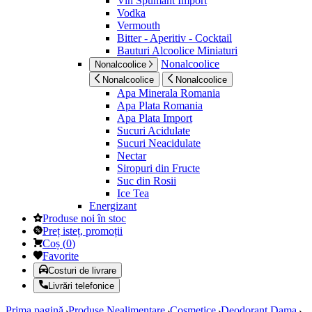
Vin Spumant Import
Vodka
Vermouth
Bitter - Aperitiv - Cocktail
Bauturi Alcoolice Miniaturi
Nonalcoolice
Nonalcoolice
Nonalcoolice
Nonalcoolice
Apa Minerala Romania
Apa Plata Romania
Apa Plata Import
Sucuri Acidulate
Sucuri Neacidulate
Nectar
Siropuri din Fructe
Suc din Rosii
Ice Tea
Energizant
Produse noi în stoc
Preț isteț, promoții
Coș
(
0
)
Favorite
Costuri de livrare
Livrări telefonice
Prima pagină
Produse Nealimentare
Cosmetice
Deodorant Dama