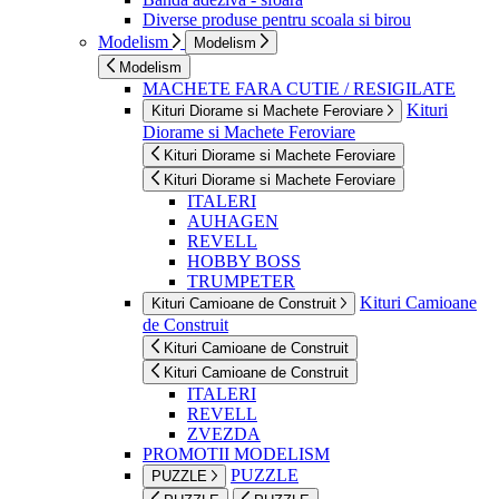
Diverse produse pentru scoala si birou
Modelism
Modelism
Modelism
MACHETE FARA CUTIE / RESIGILATE
Kituri
Kituri Diorame si Machete Feroviare
Diorame si Machete Feroviare
Kituri Diorame si Machete Feroviare
Kituri Diorame si Machete Feroviare
ITALERI
AUHAGEN
REVELL
HOBBY BOSS
TRUMPETER
Kituri Camioane
Kituri Camioane de Construit
de Construit
Kituri Camioane de Construit
Kituri Camioane de Construit
ITALERI
REVELL
ZVEZDA
PROMOTII MODELISM
PUZZLE
PUZZLE