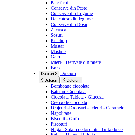
Pate ficat
Conserve din Peste
Conserve din Legume
Delicatese din legume
Conserve din Rosii
Zacusca
Sosuri
Ketchup
Mustar
Masline
Gem
Miere - Derivate din miere
Bors
Dulciuri
Dulciuri
Dulciuri
Dulciuri
Bomboane ciocolata
Batoane Ciocolata
Ciocolata Tableta - Glucoza
Crema de ciocolata
Drajeuri -Dropsuri - Jeleuri - Caramele
Napolitane
Biscuiti - Gofre
Piscoturi
Nuga - Salam de biscuiti - Turta dulce
Rahat - Halva - Halvita