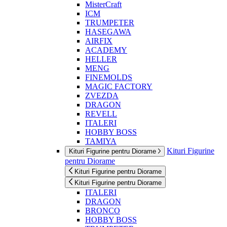
MisterCraft
ICM
TRUMPETER
HASEGAWA
AIRFIX
ACADEMY
HELLER
MENG
FINEMOLDS
MAGIC FACTORY
ZVEZDA
DRAGON
REVELL
ITALERI
HOBBY BOSS
TAMIYA
Kituri Figurine
Kituri Figurine pentru Diorame
pentru Diorame
Kituri Figurine pentru Diorame
Kituri Figurine pentru Diorame
ITALERI
DRAGON
BRONCO
HOBBY BOSS