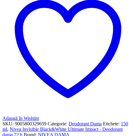
Adaugă în Wishlist
SKU:
9005800329659
Categorie:
Deodorant Dama
Etichete:
150
ml
,
Nivea Invisible Black&White Ultimate Impact - Deodorant
dama 72 h
Brand:
NIVEA DAMA