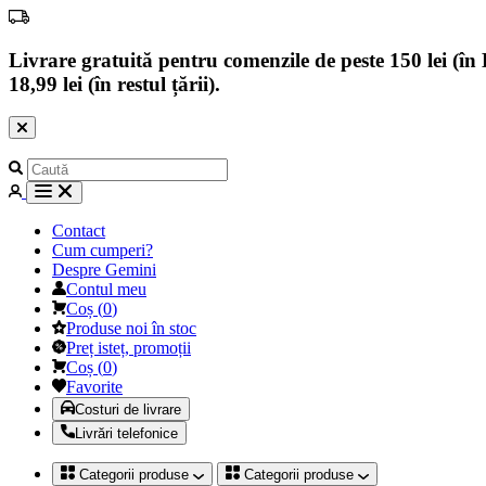
Livrare gratuită pentru comenzile de peste 150 lei (în B
18,99 lei (în restul țării).
Contact
Cum cumperi?
Despre Gemini
Contul meu
Coș
(
0
)
Produse noi în stoc
Preț isteț, promoții
Coș
(
0
)
Favorite
Costuri de livrare
Livrări telefonice
Categorii produse
Categorii produse