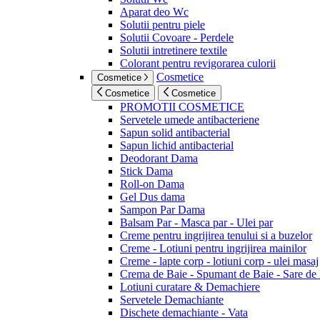
Aparat deo Wc
Solutii pentru piele
Solutii Covoare - Perdele
Solutii intretinere textile
Colorant pentru revigorarea culorii
Cosmetice
Cosmetice
Cosmetice
Cosmetice
PROMOTII COSMETICE
Servetele umede antibacteriene
Sapun solid antibacterial
Sapun lichid antibacterial
Deodorant Dama
Stick Dama
Roll-on Dama
Gel Dus dama
Sampon Par Dama
Balsam Par - Masca par - Ulei par
Creme pentru ingrijirea tenului si a buzelor
Creme - Lotiuni pentru ingrijirea mainilor
Creme - lapte corp - lotiuni corp - ulei masaj
Crema de Baie - Spumant de Baie - Sare de
Lotiuni curatare & Demachiere
Servetele Demachiante
Dischete demachiante - Vata