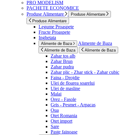
PRO MODELISM
PACHETE ECONOMICE
Produse Alimentare
Produse Alimentare
Produse Alimentare
Legume Proaspete
Fructe Proaspete
Inghetata
Alimente de Baza
Alimente de Baza
Alimente de Baza
Alimente de Baza
Zahar tos alb
Zahar Brun
Zahar pudra
Zahar plic - Zhar stick - Zahar cubic
Faina - Drojdie
Ulei de floarea soarelui
Ulei de masline
Malai
Orez - Fasole
Gris - Pesmet - Arpacas
Oua
Otet Romania
Otet import
Sare
Paste fainoase