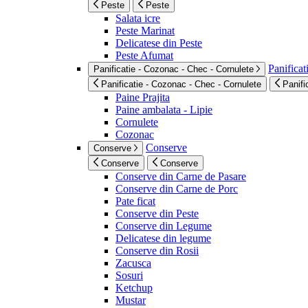
Peste
Peste
Salata icre
Peste Marinat
Delicatese din Peste
Peste Afumat
Panificat
Panificatie - Cozonac - Chec - Cornulete
Panificatie - Cozonac - Chec - Cornulete
Panifi
Paine Prajita
Paine ambalata - Lipie
Cornulete
Cozonac
Conserve
Conserve
Conserve
Conserve
Conserve din Carne de Pasare
Conserve din Carne de Porc
Pate ficat
Conserve din Peste
Conserve din Legume
Delicatese din legume
Conserve din Rosii
Zacusca
Sosuri
Ketchup
Mustar