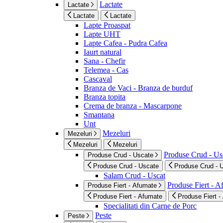
Lactate
Lactate
Lactate
Lactate
Lapte Proaspat
Lapte UHT
Lapte Cafea - Pudra Cafea
Iaurt natural
Sana - Chefir
Telemea - Cas
Cascaval
Branza de Vaci - Branza de burduf
Branza topita
Crema de branza - Mascarpone
Smantana
Unt
Mezeluri
Mezeluri
Mezeluri
Mezeluri
Produse Crud - Us
Produse Crud - Uscate
Produse Crud - Uscate
Produse Crud - 
Salam Crud - Uscat
Produse Fiert - 
Produse Fiert - Afumate
Produse Fiert - Afumate
Produse Fiert -
Specialitati din Carne de Porc
Peste
Peste