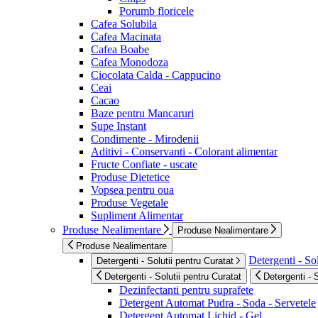
Porumb floricele
Cafea Solubila
Cafea Macinata
Cafea Boabe
Cafea Monodoza
Ciocolata Calda - Cappucino
Ceai
Cacao
Baze pentru Mancaruri
Supe Instant
Condimente - Mirodenii
Aditivi - Conservanti - Colorant alimentar
Fructe Confiate - uscate
Produse Dietetice
Vopsea pentru oua
Produse Vegetale
Supliment Alimentar
Produse Nealimentare
Produse Nealimentare
Produse Nealimentare
Detergenti - Sol
Detergenti - Solutii pentru Curatat
Detergenti - Solutii pentru Curatat
Detergenti - 
Dezinfectanti pentru suprafete
Detergent Automat Pudra - Soda - Servetele
Detergent Automat Lichid - Gel