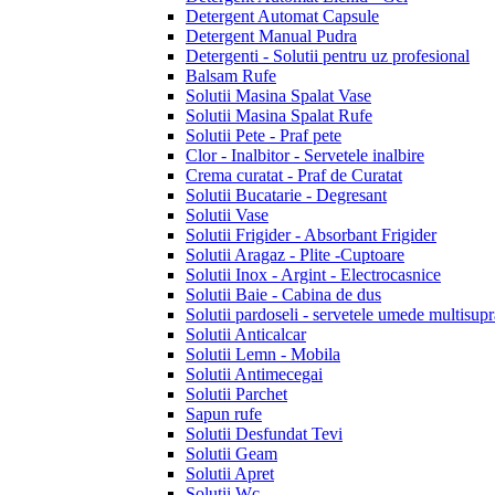
Detergent Automat Capsule
Detergent Manual Pudra
Detergenti - Solutii pentru uz profesional
Balsam Rufe
Solutii Masina Spalat Vase
Solutii Masina Spalat Rufe
Solutii Pete - Praf pete
Clor - Inalbitor - Servetele inalbire
Crema curatat - Praf de Curatat
Solutii Bucatarie - Degresant
Solutii Vase
Solutii Frigider - Absorbant Frigider
Solutii Aragaz - Plite -Cuptoare
Solutii Inox - Argint - Electrocasnice
Solutii Baie - Cabina de dus
Solutii pardoseli - servetele umede multisupr
Solutii Anticalcar
Solutii Lemn - Mobila
Solutii Antimecegai
Solutii Parchet
Sapun rufe
Solutii Desfundat Tevi
Solutii Geam
Solutii Apret
Solutii Wc