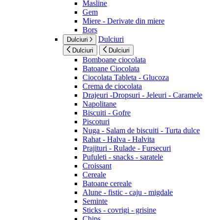
Masline
Gem
Miere - Derivate din miere
Bors
Dulciuri
Dulciuri
Dulciuri
Dulciuri
Bomboane ciocolata
Batoane Ciocolata
Ciocolata Tableta - Glucoza
Crema de ciocolata
Drajeuri -Dropsuri - Jeleuri - Caramele
Napolitane
Biscuiti - Gofre
Piscoturi
Nuga - Salam de biscuiti - Turta dulce
Rahat - Halva - Halvita
Prajituri - Rulade - Fursecuri
Pufuleti - snacks - saratele
Croissant
Cereale
Batoane cereale
Alune - fistic - caju - migdale
Seminte
Sticks - covrigi - grisine
Chips