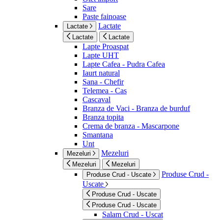
Sare
Paste fainoase
Lactate
Lactate
Lactate
Lactate
Lapte Proaspat
Lapte UHT
Lapte Cafea - Pudra Cafea
Iaurt natural
Sana - Chefir
Telemea - Cas
Cascaval
Branza de Vaci - Branza de burduf
Branza topita
Crema de branza - Mascarpone
Smantana
Unt
Mezeluri
Mezeluri
Mezeluri
Mezeluri
Produse Crud -
Produse Crud - Uscate
Uscate
Produse Crud - Uscate
Produse Crud - Uscate
Salam Crud - Uscat