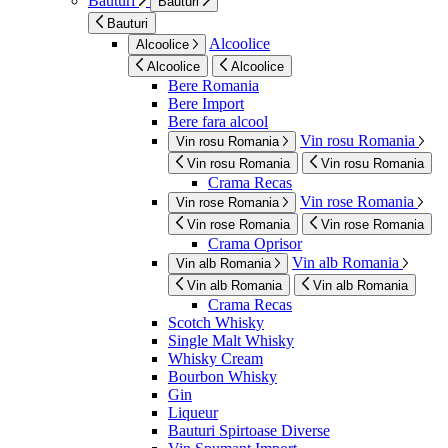
Bauturi
Bauturi
Bauturi
Alcoolice
Alcoolice
Alcoolice
Alcoolice
Bere Romania
Bere Import
Bere fara alcool
Vin rosu Romania
Vin rosu Romania
Vin rosu Romania
Vin rosu Romania
Crama Recas
Vin rose Romania
Vin rose Romania
Vin rose Romania
Vin rose Romania
Crama Oprisor
Vin alb Romania
Vin alb Romania
Vin alb Romania
Vin alb Romania
Crama Recas
Scotch Whisky
Single Malt Whisky
Whisky Cream
Bourbon Whisky
Gin
Liqueur
Bauturi Spirtoase Diverse