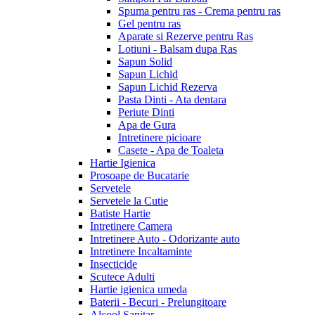
Spuma pentru ras - Crema pentru ras
Gel pentru ras
Aparate si Rezerve pentru Ras
Lotiuni - Balsam dupa Ras
Sapun Solid
Sapun Lichid
Sapun Lichid Rezerva
Pasta Dinti - Ata dentara
Periute Dinti
Apa de Gura
Intretinere picioare
Casete - Apa de Toaleta
Hartie Igienica
Prosoape de Bucatarie
Servetele
Servetele la Cutie
Batiste Hartie
Intretinere Camera
Intretinere Auto - Odorizante auto
Intretinere Incaltaminte
Insecticide
Scutece Adulti
Hartie igienica umeda
Baterii - Becuri - Prelungitoare
Alcool Sanitar