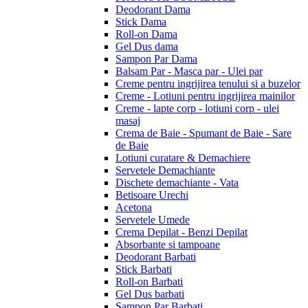
Deodorant Dama
Stick Dama
Roll-on Dama
Gel Dus dama
Sampon Par Dama
Balsam Par - Masca par - Ulei par
Creme pentru ingrijirea tenului si a buzelor
Creme - Lotiuni pentru ingrijirea mainilor
Creme - lapte corp - lotiuni corp - ulei
masaj
Crema de Baie - Spumant de Baie - Sare
de Baie
Lotiuni curatare & Demachiere
Servetele Demachiante
Dischete demachiante - Vata
Betisoare Urechi
Acetona
Servetele Umede
Crema Depilat - Benzi Depilat
Absorbante si tampoane
Deodorant Barbati
Stick Barbati
Roll-on Barbati
Gel Dus barbati
Sampon Par Barbati