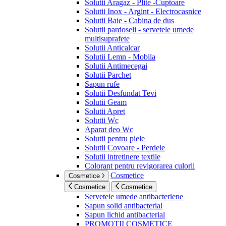
Solutii Aragaz - Plite -Cuptoare
Solutii Inox - Argint - Electrocasnice
Solutii Baie - Cabina de dus
Solutii pardoseli - servetele umede
multisuprafete
Solutii Anticalcar
Solutii Lemn - Mobila
Solutii Antimecegai
Solutii Parchet
Sapun rufe
Solutii Desfundat Tevi
Solutii Geam
Solutii Apret
Solutii Wc
Aparat deo Wc
Solutii pentru piele
Solutii Covoare - Perdele
Solutii intretinere textile
Colorant pentru revigorarea culorii
Cosmetice
Cosmetice
Cosmetice
Cosmetice
Servetele umede antibacteriene
Sapun solid antibacterial
Sapun lichid antibacterial
PROMOTII COSMETICE