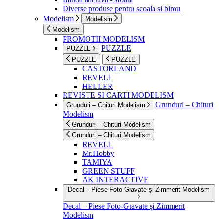
Diverse produse pentru scoala si birou
Modelism
Modelism
Modelism
PROMOTII MODELISM
PUZZLE
PUZZLE
PUZZLE
PUZZLE
CASTORLAND
REVELL
HELLER
REVISTE SI CARTI MODELISM
Grunduri – Chituri
Grunduri – Chituri Modelism
Modelism
Grunduri – Chituri Modelism
Grunduri – Chituri Modelism
REVELL
Mr.Hobby
TAMIYA
GREEN STUFF
AK INTERACTIVE
Decal – Piese Foto-Gravate și Zimmerit Modelism
Decal – Piese Foto-Gravate și Zimmerit
Modelism