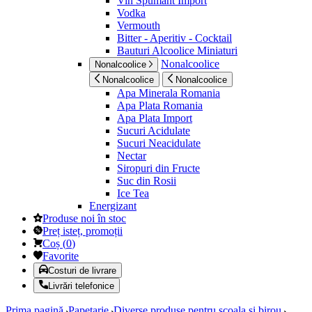
Vin Spumant Import
Vodka
Vermouth
Bitter - Aperitiv - Cocktail
Bauturi Alcoolice Miniaturi
Nonalcoolice
Nonalcoolice
Nonalcoolice
Nonalcoolice
Apa Minerala Romania
Apa Plata Romania
Apa Plata Import
Sucuri Acidulate
Sucuri Neacidulate
Nectar
Siropuri din Fructe
Suc din Rosii
Ice Tea
Energizant
Produse noi în stoc
Preț isteț, promoții
Coș
(
0
)
Favorite
Costuri de livrare
Livrări telefonice
Prima pagină
Papetarie
Diverse produse pentru scoala si birou