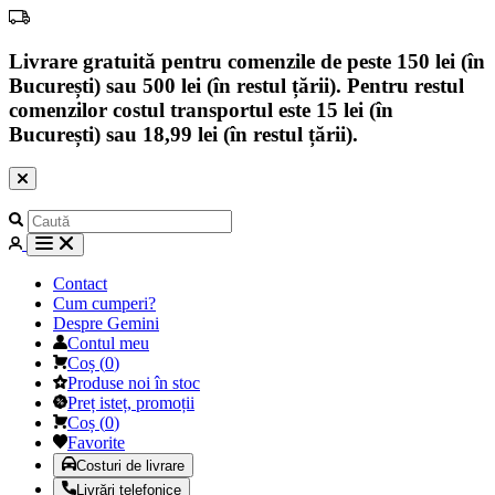
Livrare gratuită pentru comenzile de peste 150 lei (în
București) sau 500 lei (în restul țării). Pentru restul
comenzilor costul transportul este 15 lei (în
București) sau 18,99 lei (în restul țării).
Contact
Cum cumperi?
Despre Gemini
Contul meu
Coș
(
0
)
Produse noi în stoc
Preț isteț, promoții
Coș
(
0
)
Favorite
Costuri de livrare
Livrări telefonice