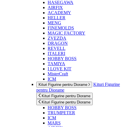
HASEGAWA
AIRFIX
ACADEMY
HELLER
MENG
FINEMOLDS
MAGIC FACTORY
ZVEZDA
DRAGON
REVELL
ITALERI
HOBBY BOSS
TAMIYA
I LOVE KIT
MisterCraft
ICM
Kituri Figurine
Kituri Figurine pentru Diorame
pentru Diorame
Kituri Figurine pentru Diorame
Kituri Figurine pentru Diorame
HOBBY BOSS
TRUMPETER
ICM
MARS