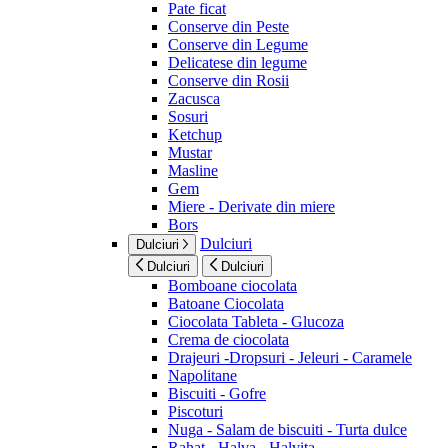
Pate ficat
Conserve din Peste
Conserve din Legume
Delicatese din legume
Conserve din Rosii
Zacusca
Sosuri
Ketchup
Mustar
Masline
Gem
Miere - Derivate din miere
Bors
Dulciuri
Dulciuri
Dulciuri
Dulciuri
Bomboane ciocolata
Batoane Ciocolata
Ciocolata Tableta - Glucoza
Crema de ciocolata
Drajeuri -Dropsuri - Jeleuri - Caramele
Napolitane
Biscuiti - Gofre
Piscoturi
Nuga - Salam de biscuiti - Turta dulce
Rahat - Halva - Halvita