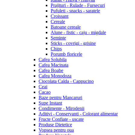
Prajituri - Rulade - Fursecuri
Pufuleti - snacks - saratele
Croissant
Cereale
Batoane cereale
Alune - fistic - caju - migdale
Seminte
Sticks - covrigi - grisine
Chips
Porumb floricele
Cafea Solubila
Cafea Macinata
Cafea Boabe
Cafea Monodoza
Ciocolata Calda - Cappucino
Ceai
Cacao
Baze pentru Mancaruri
Supe Instant
Condimente - Mirodenii
Aditivi - Conservanti - Colorant alimentar
Fructe Confiate - uscate
Produse Dietetice
Vopsea pentru oua