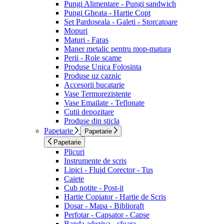
Pungi Alimentare - Pungi sandwich
Pungi Gheata - Hartie Copt
Set Pardoseala - Galeti - Storcatoare
Mopuri
Maturi - Faras
Maner metalic pentru mop-matura
Perii - Role scame
Produse Unica Folosinta
Produse uz caznic
Accesorii bucatarie
Vase Termorezistente
Vase Emailate - Teflonate
Cutii depozitare
Produse din sticla
Papetarie
Papetarie
Papetarie
Plicuri
Instrumente de scris
Lipici - Fluid Corector - Tus
Caiete
Cub notite - Post-it
Hartie Copiator - Hartie de Scris
Dosar - Mapa - Biblioraft
Perfotar - Capsator - Capse
Banda adeziva - sfoara