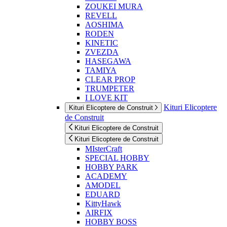
ZOUKEI MURA
REVELL
AOSHIMA
RODEN
KINETIC
ZVEZDA
HASEGAWA
TAMIYA
CLEAR PROP
TRUMPETER
I LOVE KIT
Kituri Elicoptere
Kituri Elicoptere de Construit
de Construit
Kituri Elicoptere de Construit
Kituri Elicoptere de Construit
MIsterCraft
SPECIAL HOBBY
HOBBY PARK
ACADEMY
AMODEL
EDUARD
KittyHawk
AIRFIX
HOBBY BOSS