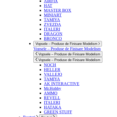
AIRFIX
HAT
MASTER BOX
MINIART
TAMIYA
ZVEZDA
ITALERI
DRAGON
BRONCO
Vopsele – Produse de Finisare Modelism
Vopsele – Produse de Finisare Modelism
Vopsele – Produse de Finisare Modelism
Vopsele – Produse de Finisare Modelism
NOCH
HELLER
VALLEJO
TAMIYA
AK INTERACTIVE
Mr.Hobby
AMMO
REVELL
ITALERI
HATAKA
GREEN STUFF