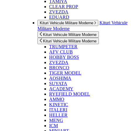
TAMIYA
CLEAR PROP
ZVEZDA
EDUARD
Kituri Vehicule
Kituri Vehicule Militare Moderne
Militare Moderne
Kituri Vehicule Militare Moderne
Kituri Vehicule Militare Moderne
TRUMPETER
AFV CLUB
HOBBY BOSS
ZVEZDA
BRONCO
TIGER MODEL
AOSHIMA
SUYATA
ACADEMY
RYEFIELD MODEL
AMMO
KINETIC
ITALERI
HELLER
MENG
ICM
MINIART