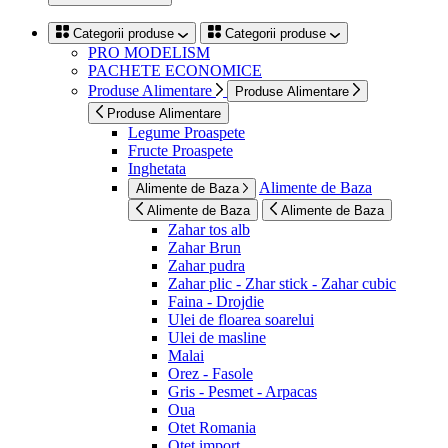
Categorii produse
Categorii produse
PRO MODELISM
PACHETE ECONOMICE
Produse Alimentare
Produse Alimentare
Produse Alimentare
Legume Proaspete
Fructe Proaspete
Inghetata
Alimente de Baza
Alimente de Baza
Alimente de Baza
Alimente de Baza
Zahar tos alb
Zahar Brun
Zahar pudra
Zahar plic - Zhar stick - Zahar cubic
Faina - Drojdie
Ulei de floarea soarelui
Ulei de masline
Malai
Orez - Fasole
Gris - Pesmet - Arpacas
Oua
Otet Romania
Otet import