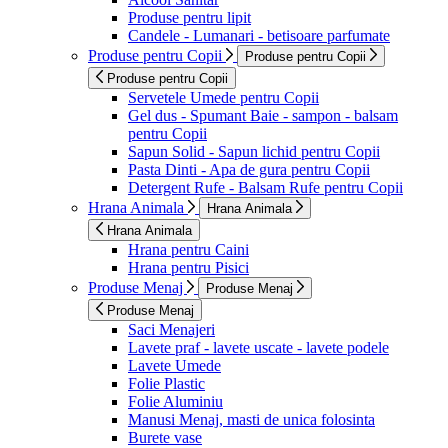
Produse pentru lipit
Candele - Lumanari - betisoare parfumate
Produse pentru Copii
Produse pentru Copii
Produse pentru Copii
Servetele Umede pentru Copii
Gel dus - Spumant Baie - sampon - balsam
pentru Copii
Sapun Solid - Sapun lichid pentru Copii
Pasta Dinti - Apa de gura pentru Copii
Detergent Rufe - Balsam Rufe pentru Copii
Hrana Animala
Hrana Animala
Hrana Animala
Hrana pentru Caini
Hrana pentru Pisici
Produse Menaj
Produse Menaj
Produse Menaj
Saci Menajeri
Lavete praf - lavete uscate - lavete podele
Lavete Umede
Folie Plastic
Folie Aluminiu
Manusi Menaj, masti de unica folosinta
Burete vase