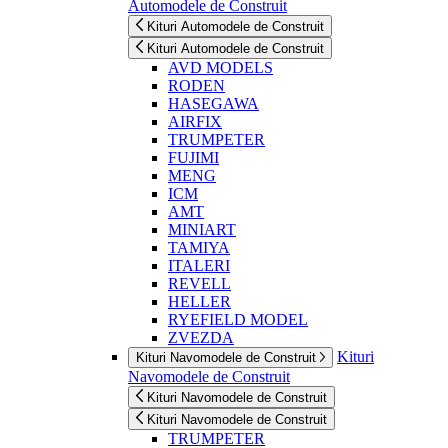
Automodele de Construit
Kituri Automodele de Construit
Kituri Automodele de Construit
AVD MODELS
RODEN
HASEGAWA
AIRFIX
TRUMPETER
FUJIMI
MENG
ICM
AMT
MINIART
TAMIYA
ITALERI
REVELL
HELLER
RYEFIELD MODEL
ZVEZDA
Kituri
Kituri Navomodele de Construit
Navomodele de Construit
Kituri Navomodele de Construit
Kituri Navomodele de Construit
TRUMPETER