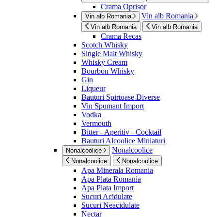
Crama Oprisor
Vin alb Romania
Vin alb Romania
Vin alb Romania
Vin alb Romania
Crama Recas
Scotch Whisky
Single Malt Whisky
Whisky Cream
Bourbon Whisky
Gin
Liqueur
Bauturi Spirtoase Diverse
Vin Spumant Import
Vodka
Vermouth
Bitter - Aperitiv - Cocktail
Bauturi Alcoolice Miniaturi
Nonalcoolice
Nonalcoolice
Nonalcoolice
Nonalcoolice
Apa Minerala Romania
Apa Plata Romania
Apa Plata Import
Sucuri Acidulate
Sucuri Neacidulate
Nectar