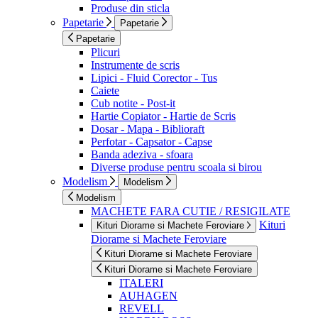
Produse din sticla
Papetarie
Papetarie
Papetarie
Plicuri
Instrumente de scris
Lipici - Fluid Corector - Tus
Caiete
Cub notite - Post-it
Hartie Copiator - Hartie de Scris
Dosar - Mapa - Biblioraft
Perfotar - Capsator - Capse
Banda adeziva - sfoara
Diverse produse pentru scoala si birou
Modelism
Modelism
Modelism
MACHETE FARA CUTIE / RESIGILATE
Kituri
Kituri Diorame si Machete Feroviare
Diorame si Machete Feroviare
Kituri Diorame si Machete Feroviare
Kituri Diorame si Machete Feroviare
ITALERI
AUHAGEN
REVELL