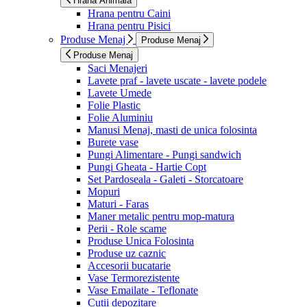
Hrana Animala
Hrana pentru Caini
Hrana pentru Pisici
Produse Menaj
Produse Menaj
Produse Menaj
Saci Menajeri
Lavete praf - lavete uscate - lavete podele
Lavete Umede
Folie Plastic
Folie Aluminiu
Manusi Menaj, masti de unica folosinta
Burete vase
Pungi Alimentare - Pungi sandwich
Pungi Gheata - Hartie Copt
Set Pardoseala - Galeti - Storcatoare
Mopuri
Maturi - Faras
Maner metalic pentru mop-matura
Perii - Role scame
Produse Unica Folosinta
Produse uz caznic
Accesorii bucatarie
Vase Termorezistente
Vase Emailate - Teflonate
Cutii depozitare