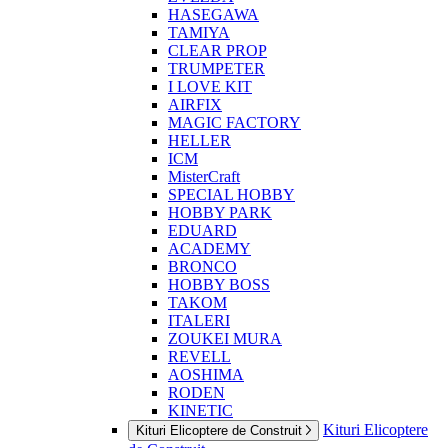
HASEGAWA
TAMIYA
CLEAR PROP
TRUMPETER
I LOVE KIT
AIRFIX
MAGIC FACTORY
HELLER
ICM
MisterCraft
SPECIAL HOBBY
HOBBY PARK
EDUARD
ACADEMY
BRONCO
HOBBY BOSS
TAKOM
ITALERI
ZOUKEI MURA
REVELL
AOSHIMA
RODEN
KINETIC
Kituri Elicoptere
Kituri Elicoptere de Construit