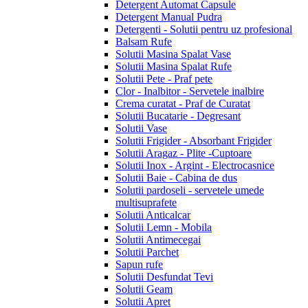
Detergent Automat Capsule
Detergent Manual Pudra
Detergenti - Solutii pentru uz profesional
Balsam Rufe
Solutii Masina Spalat Vase
Solutii Masina Spalat Rufe
Solutii Pete - Praf pete
Clor - Inalbitor - Servetele inalbire
Crema curatat - Praf de Curatat
Solutii Bucatarie - Degresant
Solutii Vase
Solutii Frigider - Absorbant Frigider
Solutii Aragaz - Plite -Cuptoare
Solutii Inox - Argint - Electrocasnice
Solutii Baie - Cabina de dus
Solutii pardoseli - servetele umede
multisuprafete
Solutii Anticalcar
Solutii Lemn - Mobila
Solutii Antimecegai
Solutii Parchet
Sapun rufe
Solutii Desfundat Tevi
Solutii Geam
Solutii Apret