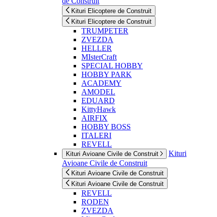
de Construit
Kituri Elicoptere de Construit
Kituri Elicoptere de Construit
TRUMPETER
ZVEZDA
HELLER
MIsterCraft
SPECIAL HOBBY
HOBBY PARK
ACADEMY
AMODEL
EDUARD
KittyHawk
AIRFIX
HOBBY BOSS
ITALERI
REVELL
Kituri
Kituri Avioane Civile de Construit
Avioane Civile de Construit
Kituri Avioane Civile de Construit
Kituri Avioane Civile de Construit
REVELL
RODEN
ZVEZDA