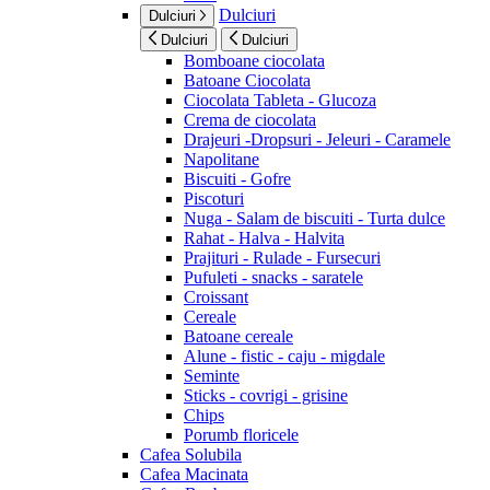
Dulciuri
Dulciuri
Dulciuri
Dulciuri
Bomboane ciocolata
Batoane Ciocolata
Ciocolata Tableta - Glucoza
Crema de ciocolata
Drajeuri -Dropsuri - Jeleuri - Caramele
Napolitane
Biscuiti - Gofre
Piscoturi
Nuga - Salam de biscuiti - Turta dulce
Rahat - Halva - Halvita
Prajituri - Rulade - Fursecuri
Pufuleti - snacks - saratele
Croissant
Cereale
Batoane cereale
Alune - fistic - caju - migdale
Seminte
Sticks - covrigi - grisine
Chips
Porumb floricele
Cafea Solubila
Cafea Macinata