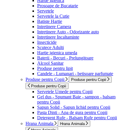
Hartie Igienica
Prosoape de Bucatarie
Servetele
Servetele la Cutie
Batiste Hartie
Intretinere Camera
Intretinere Auto - Odorizante auto
Intretinere Incaltaminte
Insecticide
Scutece Adulti
Hartie igienica umeda
Baterii - Becuri - Prelungitoare
Alcool Sanitar
Produse pentru lipit
Candele - Lumanari - betisoare parfumate
Produse pentru Copii
Produse pentru Copii
Produse pentru Copii
Servetele Umede pentru Copii
Gel dus - Spumant Baie - sampon - balsam
pentru Copii
Sapun Solid - Sapun lichid pentru Copii
Pasta Dinti - Apa de gura pentru Copii
Detergent Rufe - Balsam Rufe pentru Copii
Hrana Animala
Hrana Animala