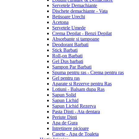
Servetele Demachiante
Dischete demachiante - Vata
Betisoare Urechi
Acetona
Servetele Umede
Crema Depilat - Benzi Depilat
Absorbante si tampoane
Deodorant Barbati
Stick Barbati
Roll-on Barbati
Gel Dus barbati
Sampon Par Barbati
Spuma pentru ras - Crema pentru ras
Gel pentru ras
Aparate si Rezerve pentru Ras
Lotiuni - Balsam dupa Ras
Sapun Solid
Sapun Lichid
Sapun Lichid Rezerva
Pasta Dinti - Ata dentara
Periute Dinti
Apa de Gura
Intretinere picioare
Casete - Apa de Toaleta