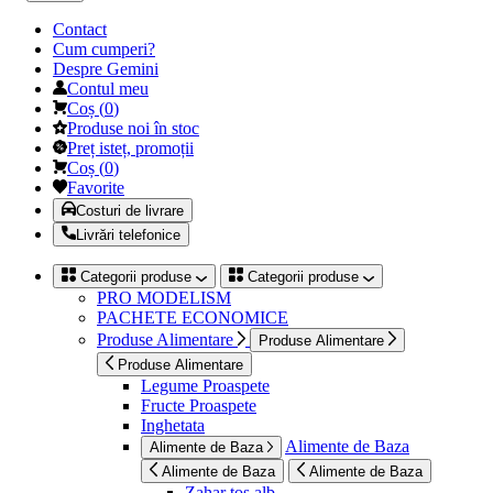
Contact
Cum cumperi?
Despre Gemini
Contul meu
Coș
(
0
)
Produse noi în stoc
Preț isteț, promoții
Coș
(
0
)
Favorite
Costuri de livrare
Livrări telefonice
Categorii produse
Categorii produse
PRO MODELISM
PACHETE ECONOMICE
Produse Alimentare
Produse Alimentare
Produse Alimentare
Legume Proaspete
Fructe Proaspete
Inghetata
Alimente de Baza
Alimente de Baza
Alimente de Baza
Alimente de Baza
Zahar tos alb