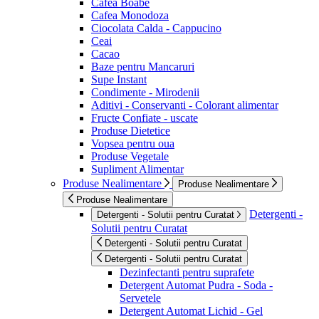
Cafea Boabe
Cafea Monodoza
Ciocolata Calda - Cappucino
Ceai
Cacao
Baze pentru Mancaruri
Supe Instant
Condimente - Mirodenii
Aditivi - Conservanti - Colorant alimentar
Fructe Confiate - uscate
Produse Dietetice
Vopsea pentru oua
Produse Vegetale
Supliment Alimentar
Produse Nealimentare
Produse Nealimentare
Produse Nealimentare
Detergenti -
Detergenti - Solutii pentru Curatat
Solutii pentru Curatat
Detergenti - Solutii pentru Curatat
Detergenti - Solutii pentru Curatat
Dezinfectanti pentru suprafete
Detergent Automat Pudra - Soda -
Servetele
Detergent Automat Lichid - Gel