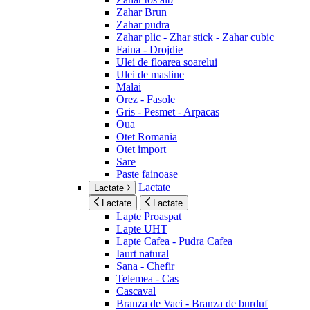
Zahar Brun
Zahar pudra
Zahar plic - Zhar stick - Zahar cubic
Faina - Drojdie
Ulei de floarea soarelui
Ulei de masline
Malai
Orez - Fasole
Gris - Pesmet - Arpacas
Oua
Otet Romania
Otet import
Sare
Paste fainoase
Lactate
Lactate
Lactate
Lactate
Lapte Proaspat
Lapte UHT
Lapte Cafea - Pudra Cafea
Iaurt natural
Sana - Chefir
Telemea - Cas
Cascaval
Branza de Vaci - Branza de burduf