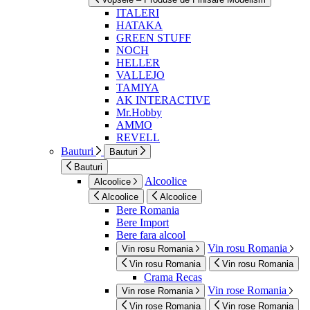
ITALERI
HATAKA
GREEN STUFF
NOCH
HELLER
VALLEJO
TAMIYA
AK INTERACTIVE
Mr.Hobby
AMMO
REVELL
Bauturi
Bauturi
Bauturi
Alcoolice
Alcoolice
Alcoolice
Alcoolice
Bere Romania
Bere Import
Bere fara alcool
Vin rosu Romania
Vin rosu Romania
Vin rosu Romania
Vin rosu Romania
Crama Recas
Vin rose Romania
Vin rose Romania
Vin rose Romania
Vin rose Romania