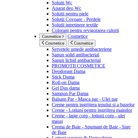
Solutii Wc
Aparat deo Wc
Solutii pentru piele
Solutii Covoare - Perdele
Solutii intretinere textile
Colorant pentru revigorarea culorii
Cosmetice
Cosmetice
Cosmetice
Cosmetice
Servetele umede antibacteriene
Sapun solid antibacterial
Sapun lichid antibacterial
PROMOTII COSMETICE
Deodorant Dama
Stick Dama
Roll-on Dama
Gel Dus dama
Sampon Par Dama
Balsam Par - Masca par - Ulei par
Creme pentru ingrijirea tenului si a buzelor
Creme - Lotiuni pentru ingrijirea mainilor
Creme - lapte corp - lotiuni corp - ulei
masaj
Crema de Baie - Spumant de Baie - Sare
de Baie
Lotiuni curatare & Demachiere