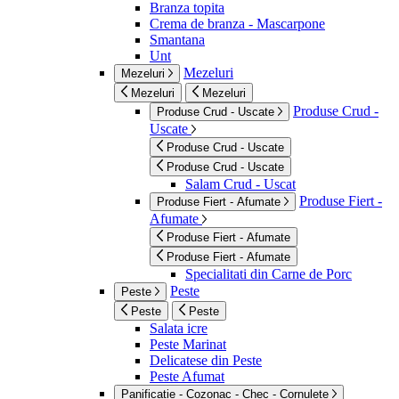
Branza topita
Crema de branza - Mascarpone
Smantana
Unt
Mezeluri
Mezeluri
Mezeluri
Mezeluri
Produse Crud -
Produse Crud - Uscate
Uscate
Produse Crud - Uscate
Produse Crud - Uscate
Salam Crud - Uscat
Produse Fiert -
Produse Fiert - Afumate
Afumate
Produse Fiert - Afumate
Produse Fiert - Afumate
Specialitati din Carne de Porc
Peste
Peste
Peste
Peste
Salata icre
Peste Marinat
Delicatese din Peste
Peste Afumat
Panificatie - Cozonac - Chec - Cornulete