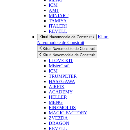
ICM
AMT
MINIART
TAMIYA
ITALERI
REVELL
Kituri
Kituri Navomodele de Construit
Navomodele de Construit
Kituri Navomodele de Construit
Kituri Navomodele de Construit
I LOVE KIT
MisterCraft
ICM
TRUMPETER
HASEGAWA
AIRFIX
ACADEMY
HELLER
MENG
FINEMOLDS
MAGIC FACTORY
ZVEZDA
DRAGON
REVELL