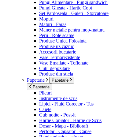
Pungi Alimentare - Pungi sandwich
Pungi Gheata - Hartie Copt
Set Pardoseala - Galeti - Storcatoare
Mopuri
Maturi - Faras
Maner metalic pentru mop-matura
Perii - Role scame
Produse Unica Folosinta
Produse uz caznic
Accesorii bucatarie
Vase Termorezistente
Vase Emailate - Teflonate
Cutii depozitare
Produse din sticla
Papetarie
Papetarie
Papetarie
Plicuri
Instrumente de scris
Lipici - Fluid Corector - Tus
Caiete
Cub notite - Post-it
Hartie Copiator - Hartie de Scris
Dosar - Mapa - Biblioraft
Perfotar - Capsator - Capse
Banda adeziva - sfoara