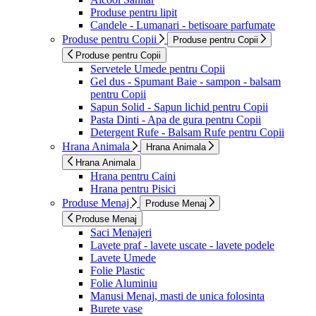
Produse pentru lipit
Candele - Lumanari - betisoare parfumate
Produse pentru Copii
Produse pentru Copii
Produse pentru Copii
Servetele Umede pentru Copii
Gel dus - Spumant Baie - sampon - balsam
pentru Copii
Sapun Solid - Sapun lichid pentru Copii
Pasta Dinti - Apa de gura pentru Copii
Detergent Rufe - Balsam Rufe pentru Copii
Hrana Animala
Hrana Animala
Hrana Animala
Hrana pentru Caini
Hrana pentru Pisici
Produse Menaj
Produse Menaj
Produse Menaj
Saci Menajeri
Lavete praf - lavete uscate - lavete podele
Lavete Umede
Folie Plastic
Folie Aluminiu
Manusi Menaj, masti de unica folosinta
Burete vase