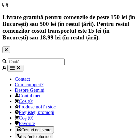
Livrare gratuită pentru comenzile de peste 150 lei (în
București) sau 500 lei (în restul țării). Pentru restul
comenzilor costul transportul este 15 lei (în
București) sau 18,99 lei (în restul țării).
Contact
Cum cumperi?
Despre Gemini
Contul meu
Coș
(
0
)
Produse noi în stoc
Preț isteț, promoții
Coș
(
0
)
Favorite
Costuri de livrare
Livrări telefonice