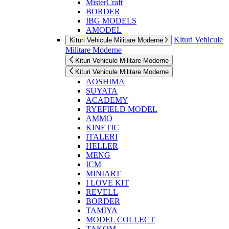
MisterCraft
BORDER
IBG MODELS
AMODEL
Kituri Vehicule
Kituri Vehicule Militare Moderne
Militare Moderne
Kituri Vehicule Militare Moderne
Kituri Vehicule Militare Moderne
AOSHIMA
SUYATA
ACADEMY
RYEFIELD MODEL
AMMO
KINETIC
ITALERI
HELLER
MENG
ICM
MINIART
I LOVE KIT
REVELL
BORDER
TAMIYA
MODEL COLLECT
TAKOM