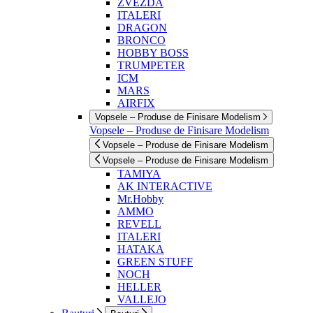
ZVEZDA
ITALERI
DRAGON
BRONCO
HOBBY BOSS
TRUMPETER
ICM
MARS
AIRFIX
Vopsele – Produse de Finisare Modelism
Vopsele – Produse de Finisare Modelism
Vopsele – Produse de Finisare Modelism
Vopsele – Produse de Finisare Modelism
TAMIYA
AK INTERACTIVE
Mr.Hobby
AMMO
REVELL
ITALERI
HATAKA
GREEN STUFF
NOCH
HELLER
VALLEJO