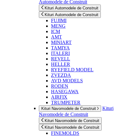
Automodele de Construit
Kituri Automodele de Construit
Kituri Automodele de Construit
FUJIMI
MENG
ICM
AMT
MINIART
TAMIYA
ITALERI
REVELL
HELLER
RYEFIELD MODEL
ZVEZDA
AVD MODELS
RODEN
HASEGAWA
AIRFIX
TRUMPETER
Kituri
Kituri Navomodele de Construit
Navomodele de Construit
Kituri Navomodele de Construit
Kituri Navomodele de Construit
FINEMOLDS