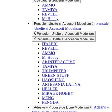
Diluanti si Solventi Modelism
AMMO
TAMIYA
REVELL
Mr.Hobby
Pensule
Pensule - Unelte si Accesorii Modelism
- Unelte si Accesorii Modelism
Pensule - Unelte si Accesorii Modelism
Pensule - Unelte si Accesorii Modelism
ITALERI
REVELL
AMMO
Mr.Hobby
Ak INTERACTIVE
TAMIYA
TRUMPETER
GREEN STUFF
HAOSHENG
ARTESANIA LATINA
HELLER
MIRAGE HOBBY
MENG
FENGDA
Adezivi –
Adezivi – Produse de Lipire Modelism