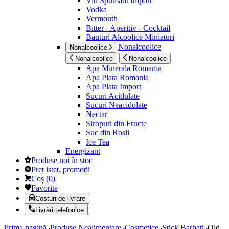
Vin Spumant Import
Vodka
Vermouth
Bitter - Aperitiv - Cocktail
Bauturi Alcoolice Miniaturi
Nonalcoolice
Nonalcoolice
Nonalcoolice
Nonalcoolice
Apa Minerala Romania
Apa Plata Romania
Apa Plata Import
Sucuri Acidulate
Sucuri Neacidulate
Nectar
Siropuri din Fructe
Suc din Rosii
Ice Tea
Energizant
Produse noi în stoc
Preț isteț, promoții
Coș
(
0
)
Favorite
Costuri de livrare
Livrări telefonice
Prima pagină
Produse Nealimentare
Cosmetice
Stick Barbati
Old