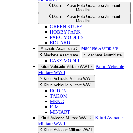
Decal – Piese Foto-Gravate și Zimmerit
Modelism
Decal – Piese Foto-Gravate și Zimmerit
Modelism
GREEN STUFF
HOBBY PARK
PARC MODELS
EDUARD
Machete Asamblate
Machete Asamblate
Machete Asamblate
Machete Asamblate
EASY MODEL
Kituri Vehicule
Kituri Vehicule Militare WW I
Militare WW I
Kituri Vehicule Militare WW I
Kituri Vehicule Militare WW I
RODEN
TAKOM
MENG
ICM
MINIART
Kituri Avioane
Kituri Avioane Militare WW I
Militare WW I
Kituri Avioane Militare WW I