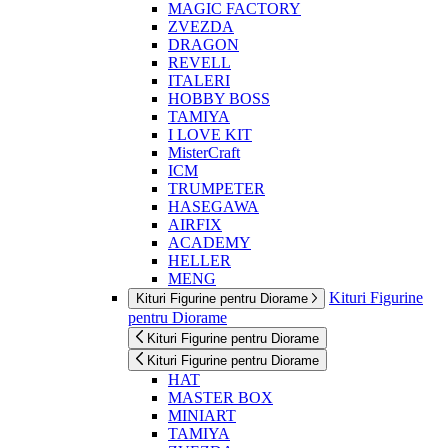
MAGIC FACTORY
ZVEZDA
DRAGON
REVELL
ITALERI
HOBBY BOSS
TAMIYA
I LOVE KIT
MisterCraft
ICM
TRUMPETER
HASEGAWA
AIRFIX
ACADEMY
HELLER
MENG
Kituri Figurine
Kituri Figurine pentru Diorame
pentru Diorame
Kituri Figurine pentru Diorame
Kituri Figurine pentru Diorame
HAT
MASTER BOX
MINIART
TAMIYA