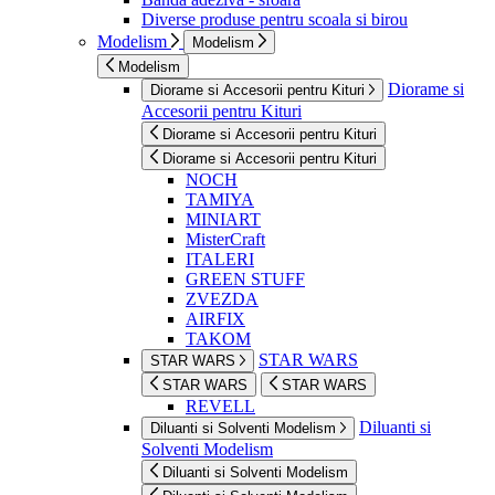
Diverse produse pentru scoala si birou
Modelism
Modelism
Modelism
Diorame si
Diorame si Accesorii pentru Kituri
Accesorii pentru Kituri
Diorame si Accesorii pentru Kituri
Diorame si Accesorii pentru Kituri
NOCH
TAMIYA
MINIART
MisterCraft
ITALERI
GREEN STUFF
ZVEZDA
AIRFIX
TAKOM
STAR WARS
STAR WARS
STAR WARS
STAR WARS
REVELL
Diluanti si
Diluanti si Solventi Modelism
Solventi Modelism
Diluanti si Solventi Modelism