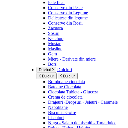
Pate ficat
Conserve din Peste
Conserve din Legume
Delicatese din legume
Conserve din Rosii
Zacusca
Sosuri
Ketchup
Mustar
Masline
Gem
Miere - Derivate din miere
Bors
Dulciuri
Dulciuri
Dulciuri
Dulciuri
Bomboane ciocolata
Batoane Ciocolata
Ciocolata Tableta - Glucoza
Crema de ciocolata
Drajeuri -Dropsuri - Jeleuri - Caramele
Napolitane
Biscuiti - Gofre
Piscoturi
Nuga - Salam de biscuiti - Turta dulce
Rahat - Halva - Halvita