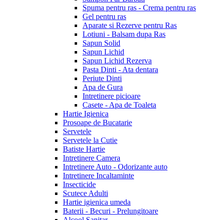
Spuma pentru ras - Crema pentru ras
Gel pentru ras
Aparate si Rezerve pentru Ras
Lotiuni - Balsam dupa Ras
Sapun Solid
Sapun Lichid
Sapun Lichid Rezerva
Pasta Dinti - Ata dentara
Periute Dinti
Apa de Gura
Intretinere picioare
Casete - Apa de Toaleta
Hartie Igienica
Prosoape de Bucatarie
Servetele
Servetele la Cutie
Batiste Hartie
Intretinere Camera
Intretinere Auto - Odorizante auto
Intretinere Incaltaminte
Insecticide
Scutece Adulti
Hartie igienica umeda
Baterii - Becuri - Prelungitoare
Alcool Sanitar