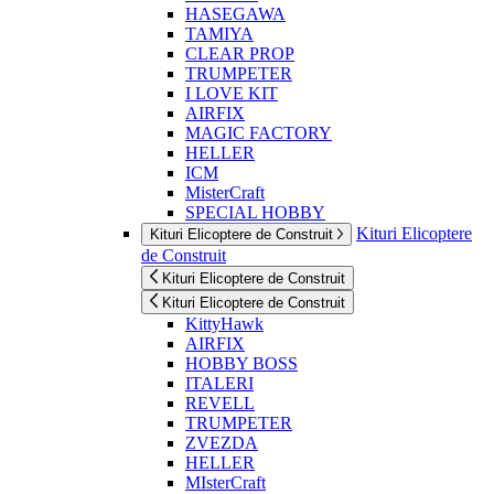
HASEGAWA
TAMIYA
CLEAR PROP
TRUMPETER
I LOVE KIT
AIRFIX
MAGIC FACTORY
HELLER
ICM
MisterCraft
SPECIAL HOBBY
Kituri Elicoptere
Kituri Elicoptere de Construit
de Construit
Kituri Elicoptere de Construit
Kituri Elicoptere de Construit
KittyHawk
AIRFIX
HOBBY BOSS
ITALERI
REVELL
TRUMPETER
ZVEZDA
HELLER
MIsterCraft