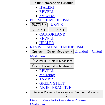
Kituri Camioane de Construit
ITALERI
REVELL
ZVEZDA
PROMOTII MODELISM
PUZZLE
PUZZLE
PUZZLE
PUZZLE
CASTORLAND
REVELL
HELLER
REVISTE SI CARTI MODELISM
Grunduri – Chituri
Grunduri – Chituri Modelism
Modelism
Grunduri – Chituri Modelism
Grunduri – Chituri Modelism
REVELL
Mr.Hobby
TAMIYA
GREEN STUFF
AK INTERACTIVE
Decal – Piese Foto-Gravate și Zimmerit Modelism
Decal – Piese Foto-Gravate și Zimmerit
Modelism