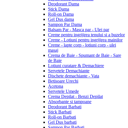
Deodorant Dama
Stick Dama
Roll-on Dama
Gel Dus dama
Sampon Par Dama
Balsam Par - Masca par - Ulei par
Creme pentru ingrijirea tenului si a buzelor
Creme - Lotiuni pentru ingrijirea mainilor
Creme - lapte corp - lotiuni corp - ulei
masaj
Crema de Baie - Spumant de Baie - Sare
de Baie
Lotiuni curatare & Demachiere
Servetele Demachiante
Dischete demachiante - Vata
Betisoare Urechi
Acetona
Servetele Umede
Crema Depilat - Benzi Depilat
Absorbante si tampoane
Deodorant Barbati
Stick Barbati
Roll-on Barbati
Gel Dus barbati
Sampon Par Barbati