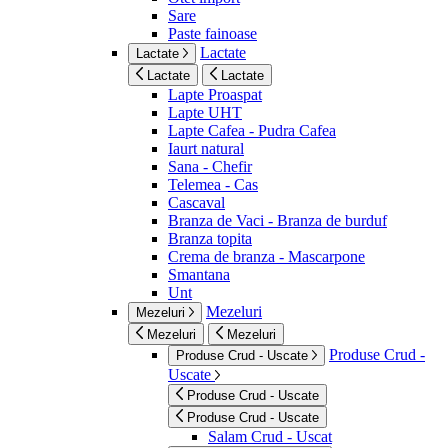
Sare
Paste fainoase
Lactate
Lactate
Lactate
Lactate
Lapte Proaspat
Lapte UHT
Lapte Cafea - Pudra Cafea
Iaurt natural
Sana - Chefir
Telemea - Cas
Cascaval
Branza de Vaci - Branza de burduf
Branza topita
Crema de branza - Mascarpone
Smantana
Unt
Mezeluri
Mezeluri
Mezeluri
Mezeluri
Produse Crud -
Produse Crud - Uscate
Uscate
Produse Crud - Uscate
Produse Crud - Uscate
Salam Crud - Uscat