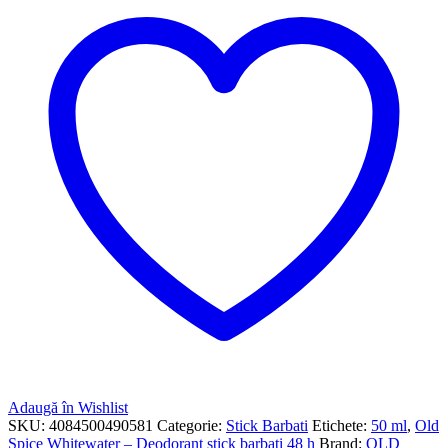
Adaugă în Wishlist
SKU:
4084500490581
Categorie:
Stick Barbati
Etichete:
50 ml
,
Old
Spice Whitewater – Deodorant stick barbati 48 h
Brand:
OLD