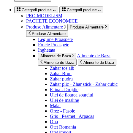
Categorii produse
Categorii produse
PRO MODELISM
PACHETE ECONOMICE
Produse Alimentare
Produse Alimentare
Produse Alimentare
Legume Proaspete
Fructe Proaspete
Inghetata
Alimente de Baza
Alimente de Baza
Alimente de Baza
Alimente de Baza
Zahar tos alb
Zahar Brun
Zahar pudra
Zahar plic - Zhar stick - Zahar cubic
Faina - Drojdie
Ulei de floarea soarelui
Ulei de masline
Malai
Orez - Fasole
Gris - Pesmet - Arpacas
Oua
Otet Romania
Otet import