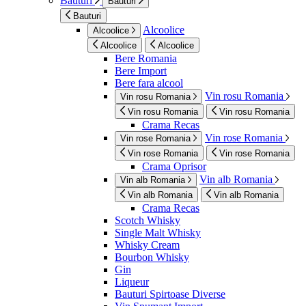
Bauturi
Bauturi
Bauturi
Alcoolice
Alcoolice
Alcoolice
Alcoolice
Bere Romania
Bere Import
Bere fara alcool
Vin rosu Romania
Vin rosu Romania
Vin rosu Romania
Vin rosu Romania
Crama Recas
Vin rose Romania
Vin rose Romania
Vin rose Romania
Vin rose Romania
Crama Oprisor
Vin alb Romania
Vin alb Romania
Vin alb Romania
Vin alb Romania
Crama Recas
Scotch Whisky
Single Malt Whisky
Whisky Cream
Bourbon Whisky
Gin
Liqueur
Bauturi Spirtoase Diverse