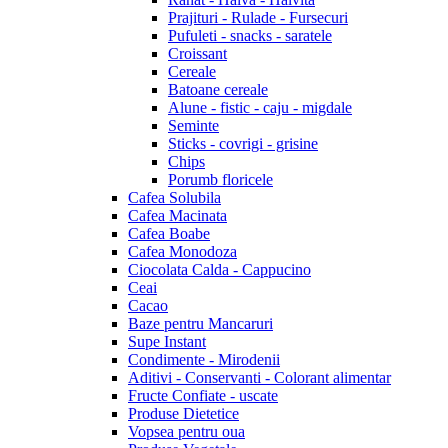
Prajituri - Rulade - Fursecuri
Pufuleti - snacks - saratele
Croissant
Cereale
Batoane cereale
Alune - fistic - caju - migdale
Seminte
Sticks - covrigi - grisine
Chips
Porumb floricele
Cafea Solubila
Cafea Macinata
Cafea Boabe
Cafea Monodoza
Ciocolata Calda - Cappucino
Ceai
Cacao
Baze pentru Mancaruri
Supe Instant
Condimente - Mirodenii
Aditivi - Conservanti - Colorant alimentar
Fructe Confiate - uscate
Produse Dietetice
Vopsea pentru oua