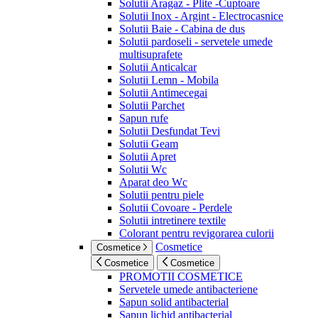
Solutii Aragaz - Plite -Cuptoare
Solutii Inox - Argint - Electrocasnice
Solutii Baie - Cabina de dus
Solutii pardoseli - servetele umede
multisuprafete
Solutii Anticalcar
Solutii Lemn - Mobila
Solutii Antimecegai
Solutii Parchet
Sapun rufe
Solutii Desfundat Tevi
Solutii Geam
Solutii Apret
Solutii Wc
Aparat deo Wc
Solutii pentru piele
Solutii Covoare - Perdele
Solutii intretinere textile
Colorant pentru revigorarea culorii
Cosmetice
Cosmetice
Cosmetice
Cosmetice
PROMOTII COSMETICE
Servetele umede antibacteriene
Sapun solid antibacterial
Sapun lichid antibacterial