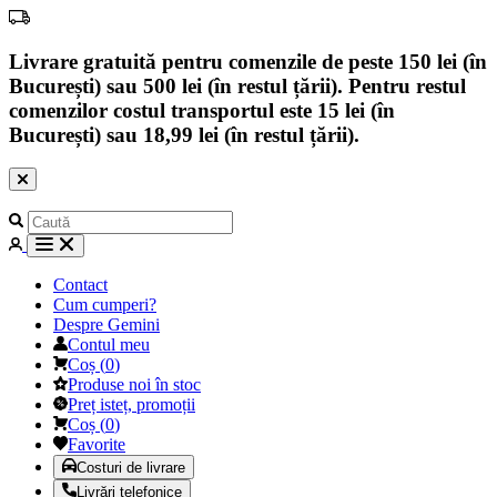
Livrare gratuită pentru comenzile de peste 150 lei (în
București) sau 500 lei (în restul țării). Pentru restul
comenzilor costul transportul este 15 lei (în
București) sau 18,99 lei (în restul țării).
Contact
Cum cumperi?
Despre Gemini
Contul meu
Coș
(
0
)
Produse noi în stoc
Preț isteț, promoții
Coș
(
0
)
Favorite
Costuri de livrare
Livrări telefonice