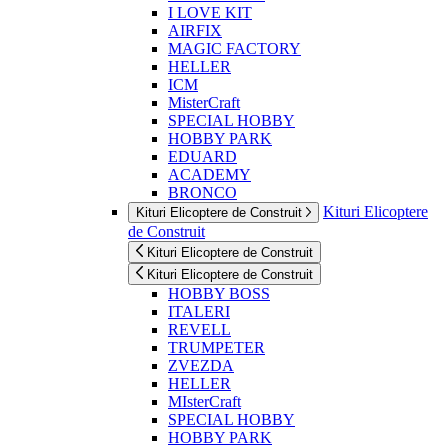
I LOVE KIT
AIRFIX
MAGIC FACTORY
HELLER
ICM
MisterCraft
SPECIAL HOBBY
HOBBY PARK
EDUARD
ACADEMY
BRONCO
Kituri Elicoptere
Kituri Elicoptere de Construit
de Construit
Kituri Elicoptere de Construit
Kituri Elicoptere de Construit
HOBBY BOSS
ITALERI
REVELL
TRUMPETER
ZVEZDA
HELLER
MIsterCraft
SPECIAL HOBBY
HOBBY PARK