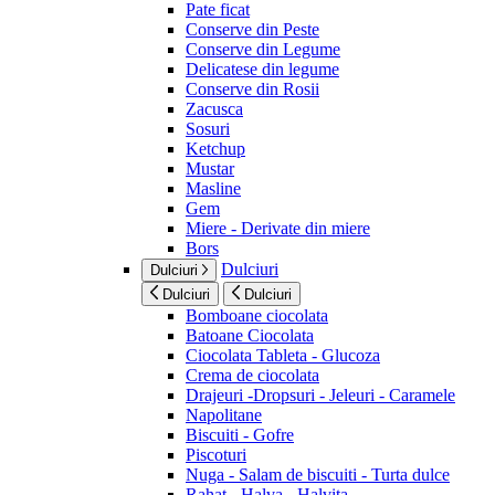
Pate ficat
Conserve din Peste
Conserve din Legume
Delicatese din legume
Conserve din Rosii
Zacusca
Sosuri
Ketchup
Mustar
Masline
Gem
Miere - Derivate din miere
Bors
Dulciuri
Dulciuri
Dulciuri
Dulciuri
Bomboane ciocolata
Batoane Ciocolata
Ciocolata Tableta - Glucoza
Crema de ciocolata
Drajeuri -Dropsuri - Jeleuri - Caramele
Napolitane
Biscuiti - Gofre
Piscoturi
Nuga - Salam de biscuiti - Turta dulce
Rahat - Halva - Halvita