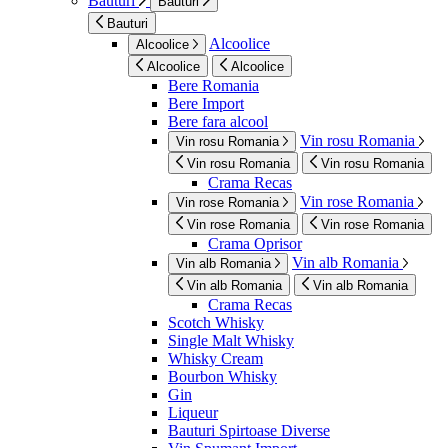
Bauturi
Bauturi
Bauturi
Alcoolice
Alcoolice
Alcoolice
Alcoolice
Bere Romania
Bere Import
Bere fara alcool
Vin rosu Romania
Vin rosu Romania
Vin rosu Romania
Vin rosu Romania
Crama Recas
Vin rose Romania
Vin rose Romania
Vin rose Romania
Vin rose Romania
Crama Oprisor
Vin alb Romania
Vin alb Romania
Vin alb Romania
Vin alb Romania
Crama Recas
Scotch Whisky
Single Malt Whisky
Whisky Cream
Bourbon Whisky
Gin
Liqueur
Bauturi Spirtoase Diverse