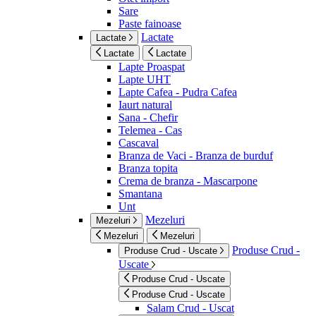
Sare
Paste fainoase
Lactate
Lactate
Lactate
Lactate
Lapte Proaspat
Lapte UHT
Lapte Cafea - Pudra Cafea
Iaurt natural
Sana - Chefir
Telemea - Cas
Cascaval
Branza de Vaci - Branza de burduf
Branza topita
Crema de branza - Mascarpone
Smantana
Unt
Mezeluri
Mezeluri
Mezeluri
Mezeluri
Produse Crud -
Produse Crud - Uscate
Uscate
Produse Crud - Uscate
Produse Crud - Uscate
Salam Crud - Uscat