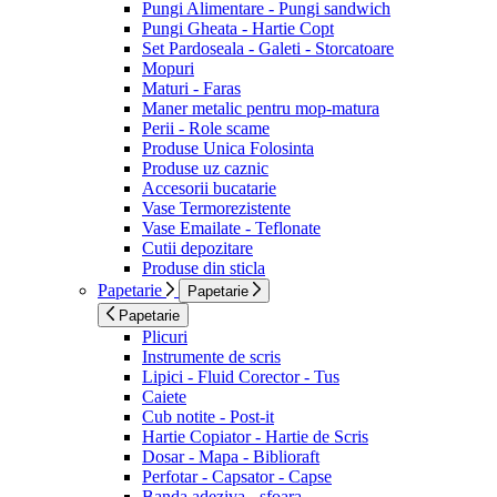
Pungi Alimentare - Pungi sandwich
Pungi Gheata - Hartie Copt
Set Pardoseala - Galeti - Storcatoare
Mopuri
Maturi - Faras
Maner metalic pentru mop-matura
Perii - Role scame
Produse Unica Folosinta
Produse uz caznic
Accesorii bucatarie
Vase Termorezistente
Vase Emailate - Teflonate
Cutii depozitare
Produse din sticla
Papetarie
Papetarie
Papetarie
Plicuri
Instrumente de scris
Lipici - Fluid Corector - Tus
Caiete
Cub notite - Post-it
Hartie Copiator - Hartie de Scris
Dosar - Mapa - Biblioraft
Perfotar - Capsator - Capse
Banda adeziva - sfoara