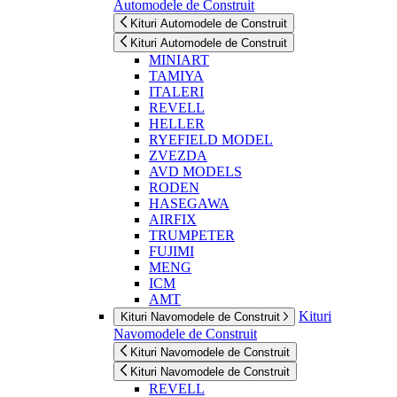
Automodele de Construit
Kituri Automodele de Construit
Kituri Automodele de Construit
MINIART
TAMIYA
ITALERI
REVELL
HELLER
RYEFIELD MODEL
ZVEZDA
AVD MODELS
RODEN
HASEGAWA
AIRFIX
TRUMPETER
FUJIMI
MENG
ICM
AMT
Kituri
Kituri Navomodele de Construit
Navomodele de Construit
Kituri Navomodele de Construit
Kituri Navomodele de Construit
REVELL