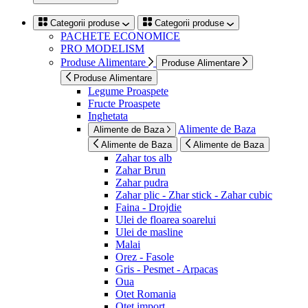
Categorii produse
Categorii produse
PACHETE ECONOMICE
PRO MODELISM
Produse Alimentare
Produse Alimentare
Produse Alimentare
Legume Proaspete
Fructe Proaspete
Inghetata
Alimente de Baza
Alimente de Baza
Alimente de Baza
Alimente de Baza
Zahar tos alb
Zahar Brun
Zahar pudra
Zahar plic - Zhar stick - Zahar cubic
Faina - Drojdie
Ulei de floarea soarelui
Ulei de masline
Malai
Orez - Fasole
Gris - Pesmet - Arpacas
Oua
Otet Romania
Otet import