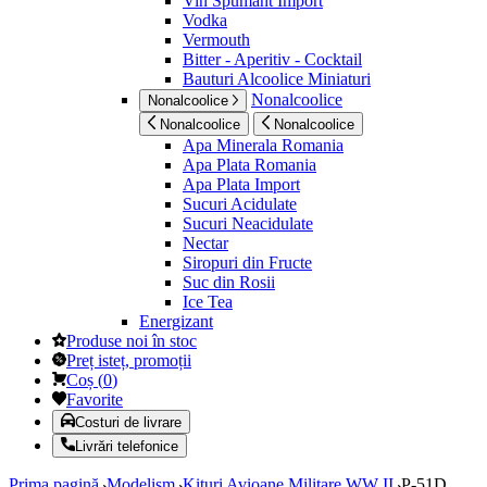
Vin Spumant Import
Vodka
Vermouth
Bitter - Aperitiv - Cocktail
Bauturi Alcoolice Miniaturi
Nonalcoolice
Nonalcoolice
Nonalcoolice
Nonalcoolice
Apa Minerala Romania
Apa Plata Romania
Apa Plata Import
Sucuri Acidulate
Sucuri Neacidulate
Nectar
Siropuri din Fructe
Suc din Rosii
Ice Tea
Energizant
Produse noi în stoc
Preț isteț, promoții
Coș
(
0
)
Favorite
Costuri de livrare
Livrări telefonice
Prima pagină
Modelism
Kituri Avioane Militare WW II
P-51D