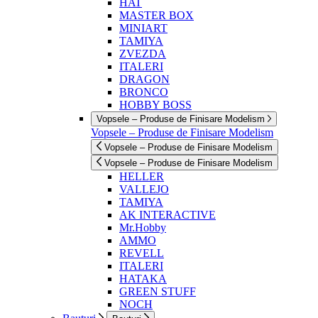
HAT
MASTER BOX
MINIART
TAMIYA
ZVEZDA
ITALERI
DRAGON
BRONCO
HOBBY BOSS
Vopsele – Produse de Finisare Modelism
Vopsele – Produse de Finisare Modelism
Vopsele – Produse de Finisare Modelism
Vopsele – Produse de Finisare Modelism
HELLER
VALLEJO
TAMIYA
AK INTERACTIVE
Mr.Hobby
AMMO
REVELL
ITALERI
HATAKA
GREEN STUFF
NOCH