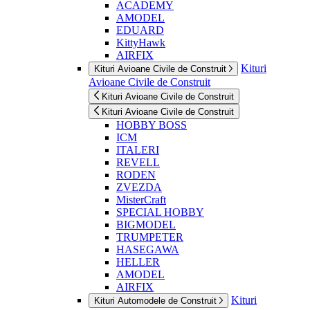
ACADEMY
AMODEL
EDUARD
KittyHawk
AIRFIX
Kituri
Kituri Avioane Civile de Construit
Avioane Civile de Construit
Kituri Avioane Civile de Construit
Kituri Avioane Civile de Construit
HOBBY BOSS
ICM
ITALERI
REVELL
RODEN
ZVEZDA
MisterCraft
SPECIAL HOBBY
BIGMODEL
TRUMPETER
HASEGAWA
HELLER
AMODEL
AIRFIX
Kituri
Kituri Automodele de Construit