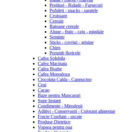
Prajituri - Rulade - Fursecuri
Pufuleti - snacks - saratele
Croissant
Cereale
Batoane cereale
Alune - fistic - caju - migdale
Seminte
Sticks - covrigi - grisine
Chips
Porumb floricele
Cafea Solubila
Cafea Macinata
Cafea Boabe
Cafea Monodoza
Ciocolata Calda - Cappucino
Ceai
Cacao
Baze pentru Mancaruri
Supe Instant
Condimente - Mirodenii
Aditivi - Conservanti - Colorant alimentar
Fructe Confiate - uscate
Produse Dietetice
Vopsea pentru oua