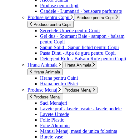
Produse pentru lipit
Candele - Lumanari - betisoare parfumate
Produse pentru Copii
Produse pentru Copii
Produse pentru Copii
Servetele Umede pentru Copii
Gel dus - Spumant Baie - sampon - balsam
pentru Copii
Sapun Solid - Sapun lichid pentru Copii
Pasta Dinti - Apa de gura pentru Copii
Detergent Rufe - Balsam Rufe pentru Copii
Hrana Animala
Hrana Animala
Hrana Animala
Hrana pentru Caini
Hrana pentru Pisici
Produse Menaj
Produse Menaj
Produse Menaj
Saci Menajeri
Lavete praf - lavete uscate - lavete podele
Lavete Umede
Folie Plastic
Folie Aluminiu
Manusi Menaj, masti de unica folosinta
Burete vase