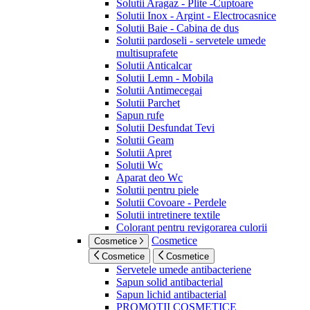
Solutii Aragaz - Plite -Cuptoare
Solutii Inox - Argint - Electrocasnice
Solutii Baie - Cabina de dus
Solutii pardoseli - servetele umede
multisuprafete
Solutii Anticalcar
Solutii Lemn - Mobila
Solutii Antimecegai
Solutii Parchet
Sapun rufe
Solutii Desfundat Tevi
Solutii Geam
Solutii Apret
Solutii Wc
Aparat deo Wc
Solutii pentru piele
Solutii Covoare - Perdele
Solutii intretinere textile
Colorant pentru revigorarea culorii
Cosmetice
Cosmetice
Cosmetice
Cosmetice
Servetele umede antibacteriene
Sapun solid antibacterial
Sapun lichid antibacterial
PROMOTII COSMETICE