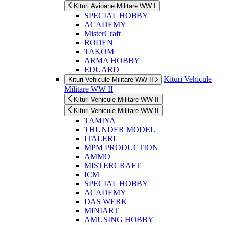
Kituri Avioane Militare WW I
SPECIAL HOBBY
ACADEMY
MisterCraft
RODEN
TAKOM
ARMA HOBBY
EDUARD
Kituri Vehicule
Kituri Vehicule Militare WW II
Militare WW II
Kituri Vehicule Militare WW II
Kituri Vehicule Militare WW II
TAMIYA
THUNDER MODEL
ITALERI
MPM PRODUCTION
AMMO
MISTERCRAFT
ICM
SPECIAL HOBBY
ACADEMY
DAS WERK
MINIART
AMUSING HOBBY