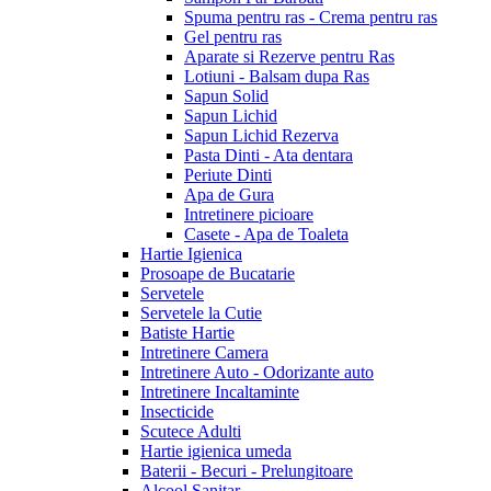
Spuma pentru ras - Crema pentru ras
Gel pentru ras
Aparate si Rezerve pentru Ras
Lotiuni - Balsam dupa Ras
Sapun Solid
Sapun Lichid
Sapun Lichid Rezerva
Pasta Dinti - Ata dentara
Periute Dinti
Apa de Gura
Intretinere picioare
Casete - Apa de Toaleta
Hartie Igienica
Prosoape de Bucatarie
Servetele
Servetele la Cutie
Batiste Hartie
Intretinere Camera
Intretinere Auto - Odorizante auto
Intretinere Incaltaminte
Insecticide
Scutece Adulti
Hartie igienica umeda
Baterii - Becuri - Prelungitoare
Alcool Sanitar