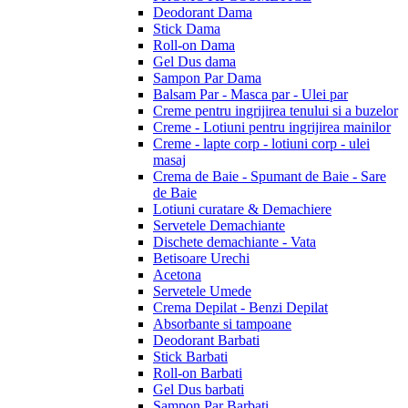
Deodorant Dama
Stick Dama
Roll-on Dama
Gel Dus dama
Sampon Par Dama
Balsam Par - Masca par - Ulei par
Creme pentru ingrijirea tenului si a buzelor
Creme - Lotiuni pentru ingrijirea mainilor
Creme - lapte corp - lotiuni corp - ulei
masaj
Crema de Baie - Spumant de Baie - Sare
de Baie
Lotiuni curatare & Demachiere
Servetele Demachiante
Dischete demachiante - Vata
Betisoare Urechi
Acetona
Servetele Umede
Crema Depilat - Benzi Depilat
Absorbante si tampoane
Deodorant Barbati
Stick Barbati
Roll-on Barbati
Gel Dus barbati
Sampon Par Barbati