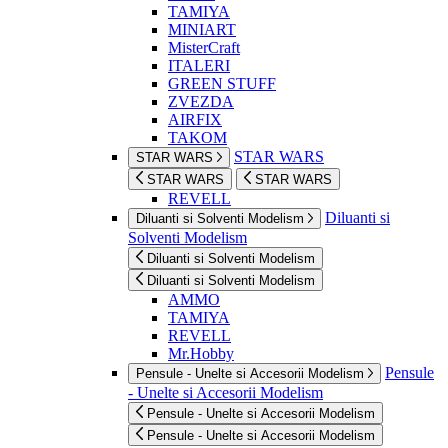
TAMIYA
MINIART
MisterCraft
ITALERI
GREEN STUFF
ZVEZDA
AIRFIX
TAKOM
STAR WARS
STAR WARS
STAR WARS
STAR WARS
REVELL
Diluanti si
Diluanti si Solventi Modelism
Solventi Modelism
Diluanti si Solventi Modelism
Diluanti si Solventi Modelism
AMMO
TAMIYA
REVELL
Mr.Hobby
Pensule
Pensule - Unelte si Accesorii Modelism
- Unelte si Accesorii Modelism
Pensule - Unelte si Accesorii Modelism
Pensule - Unelte si Accesorii Modelism