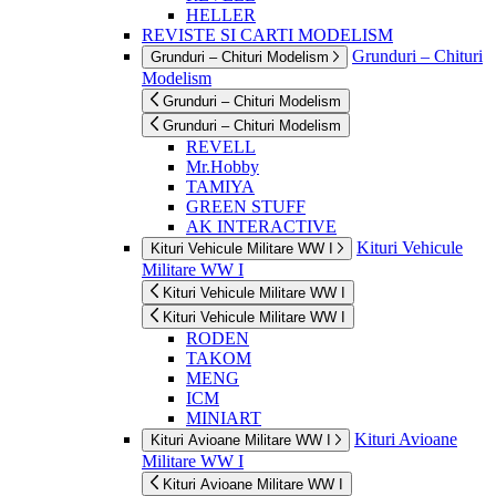
HELLER
REVISTE SI CARTI MODELISM
Grunduri – Chituri
Grunduri – Chituri Modelism
Modelism
Grunduri – Chituri Modelism
Grunduri – Chituri Modelism
REVELL
Mr.Hobby
TAMIYA
GREEN STUFF
AK INTERACTIVE
Kituri Vehicule
Kituri Vehicule Militare WW I
Militare WW I
Kituri Vehicule Militare WW I
Kituri Vehicule Militare WW I
RODEN
TAKOM
MENG
ICM
MINIART
Kituri Avioane
Kituri Avioane Militare WW I
Militare WW I
Kituri Avioane Militare WW I