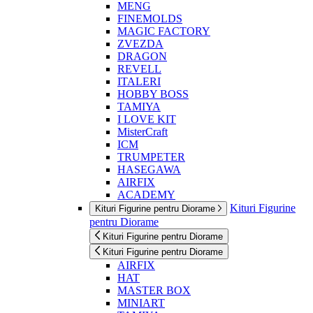
MENG
FINEMOLDS
MAGIC FACTORY
ZVEZDA
DRAGON
REVELL
ITALERI
HOBBY BOSS
TAMIYA
I LOVE KIT
MisterCraft
ICM
TRUMPETER
HASEGAWA
AIRFIX
ACADEMY
Kituri Figurine
Kituri Figurine pentru Diorame
pentru Diorame
Kituri Figurine pentru Diorame
Kituri Figurine pentru Diorame
AIRFIX
HAT
MASTER BOX
MINIART