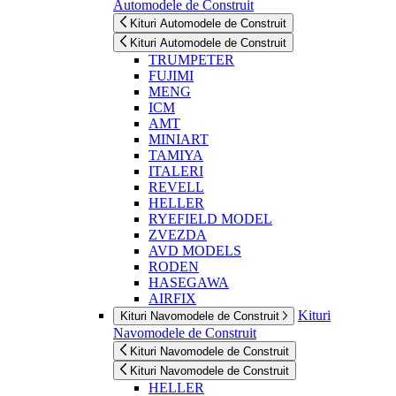
Automodele de Construit
Kituri Automodele de Construit
Kituri Automodele de Construit
TRUMPETER
FUJIMI
MENG
ICM
AMT
MINIART
TAMIYA
ITALERI
REVELL
HELLER
RYEFIELD MODEL
ZVEZDA
AVD MODELS
RODEN
HASEGAWA
AIRFIX
Kituri
Kituri Navomodele de Construit
Navomodele de Construit
Kituri Navomodele de Construit
Kituri Navomodele de Construit
HELLER