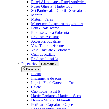
Pungi Alimentare - Pungi sandwich
Pungi Gheata - Hartie Copt
Set Pardoseala - Galeti - Storcatoare
Mopuri
Maturi - Faras
Maner metalic pentru mop-matura
Perii - Role scame
Produse Unica Folosinta
Produse uz caznic
Accesorii bucatarie
Vase Termorezistente
Vase Emailate - Teflonate
Cutii depozitare
Produse din sticla
Papetarie
Papetarie
Papetarie
Plicuri
Instrumente de scris
Lipici - Fluid Corector - Tus
Caiete
Cub notite - Post-it
Hartie Copiator - Hartie de Scris
Dosar - Mapa - Biblioraft
Perfotar - Capsator - Capse
Banda adeziva - sfoara