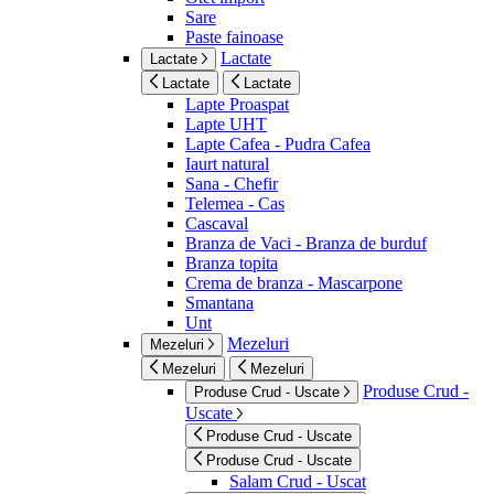
Sare
Paste fainoase
Lactate
Lactate
Lactate
Lactate
Lapte Proaspat
Lapte UHT
Lapte Cafea - Pudra Cafea
Iaurt natural
Sana - Chefir
Telemea - Cas
Cascaval
Branza de Vaci - Branza de burduf
Branza topita
Crema de branza - Mascarpone
Smantana
Unt
Mezeluri
Mezeluri
Mezeluri
Mezeluri
Produse Crud -
Produse Crud - Uscate
Uscate
Produse Crud - Uscate
Produse Crud - Uscate
Salam Crud - Uscat