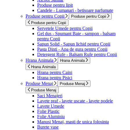
Produse pentru lipit
Candele - Lumanari - betisoare parfumate
Produse pentru Copii
Produse pentru Copii
Produse pentru Copii
Servetele Umede pentru Copii
Gel dus - Spumant Baie - sampon - balsam
pentru Copii
Sapun Solid - Sapun lichid pentru Copii
Pasta Dinti - Apa de gura pentru Copii
Detergent Rufe - Balsam Rufe pentru Copii
Hrana Animala
Hrana Animala
Hrana Animala
Hrana pentru Caini
Hrana pentru Pisici
Produse Menaj
Produse Menaj
Produse Menaj
Saci Menajeri
Lavete praf - lavete uscate - lavete podele
Lavete Umede
Folie Plastic
Folie Aluminiu
Manusi Menaj, masti de unica folosinta
Burete vase