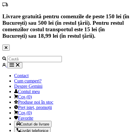
Livrare gratuită pentru comenzile de peste 150 lei (în
București) sau 500 lei (în restul țării). Pentru restul
comenzilor costul transportul este 15 lei (în
București) sau 18,99 lei (în restul țării).
Contact
Cum cumperi?
Despre Gemini
Contul meu
Coș
(
0
)
Produse noi în stoc
Preț isteț, promoții
Coș
(
0
)
Favorite
Costuri de livrare
Livrări telefonice