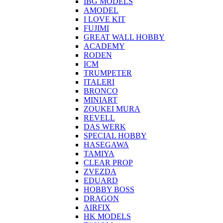
IBG MODELS
AMODEL
I LOVE KIT
FUJIMI
GREAT WALL HOBBY
ACADEMY
RODEN
ICM
TRUMPETER
ITALERI
BRONCO
MINIART
ZOUKEI MURA
REVELL
DAS WERK
SPECIAL HOBBY
HASEGAWA
TAMIYA
CLEAR PROP
ZVEZDA
EDUARD
HOBBY BOSS
DRAGON
AIRFIX
HK MODELS