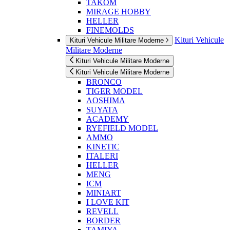
TAKOM
MIRAGE HOBBY
HELLER
FINEMOLDS
Kituri Vehicule
Kituri Vehicule Militare Moderne
Militare Moderne
Kituri Vehicule Militare Moderne
Kituri Vehicule Militare Moderne
BRONCO
TIGER MODEL
AOSHIMA
SUYATA
ACADEMY
RYEFIELD MODEL
AMMO
KINETIC
ITALERI
HELLER
MENG
ICM
MINIART
I LOVE KIT
REVELL
BORDER
TAMIYA