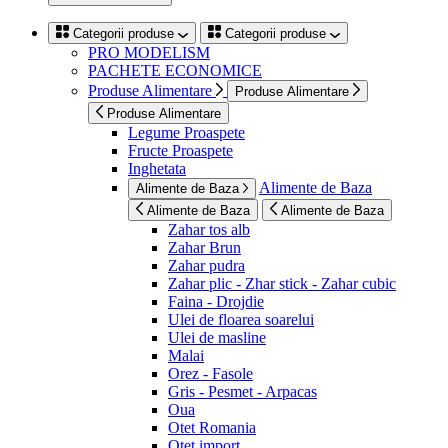
Categorii produse
Categorii produse
PRO MODELISM
PACHETE ECONOMICE
Produse Alimentare
Produse Alimentare
Produse Alimentare
Legume Proaspete
Fructe Proaspete
Inghetata
Alimente de Baza
Alimente de Baza
Alimente de Baza
Alimente de Baza
Zahar tos alb
Zahar Brun
Zahar pudra
Zahar plic - Zhar stick - Zahar cubic
Faina - Drojdie
Ulei de floarea soarelui
Ulei de masline
Malai
Orez - Fasole
Gris - Pesmet - Arpacas
Oua
Otet Romania
Otet import