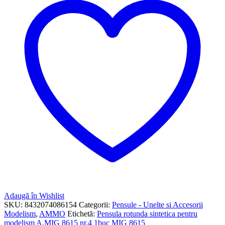
Adaugă în Wishlist
SKU:
8432074086154
Categorii:
Pensule - Unelte si Accesorii
Modelism
,
AMMO
Etichetă:
Pensula rotunda sintetica pentru
modelism A.MIG 8615 nr.4 1buc MIG 8615