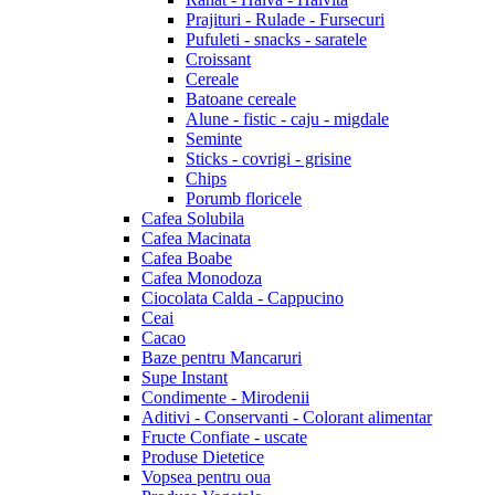
Prajituri - Rulade - Fursecuri
Pufuleti - snacks - saratele
Croissant
Cereale
Batoane cereale
Alune - fistic - caju - migdale
Seminte
Sticks - covrigi - grisine
Chips
Porumb floricele
Cafea Solubila
Cafea Macinata
Cafea Boabe
Cafea Monodoza
Ciocolata Calda - Cappucino
Ceai
Cacao
Baze pentru Mancaruri
Supe Instant
Condimente - Mirodenii
Aditivi - Conservanti - Colorant alimentar
Fructe Confiate - uscate
Produse Dietetice
Vopsea pentru oua