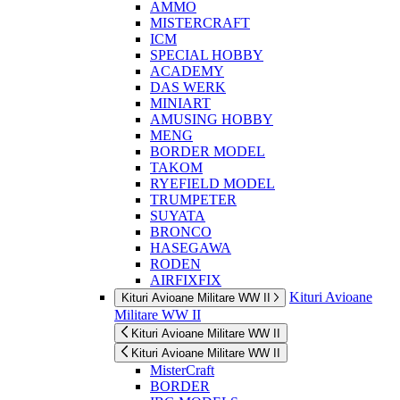
AMMO
MISTERCRAFT
ICM
SPECIAL HOBBY
ACADEMY
DAS WERK
MINIART
AMUSING HOBBY
MENG
BORDER MODEL
TAKOM
RYEFIELD MODEL
TRUMPETER
SUYATA
BRONCO
HASEGAWA
RODEN
AIRFIXFIX
Kituri Avioane
Kituri Avioane Militare WW II
Militare WW II
Kituri Avioane Militare WW II
Kituri Avioane Militare WW II
MisterCraft
BORDER