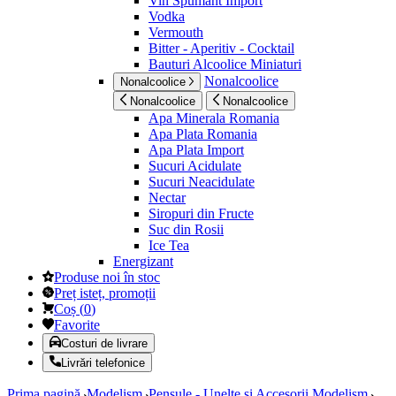
Vin Spumant Import
Vodka
Vermouth
Bitter - Aperitiv - Cocktail
Bauturi Alcoolice Miniaturi
Nonalcoolice
Nonalcoolice
Nonalcoolice
Nonalcoolice
Apa Minerala Romania
Apa Plata Romania
Apa Plata Import
Sucuri Acidulate
Sucuri Neacidulate
Nectar
Siropuri din Fructe
Suc din Rosii
Ice Tea
Energizant
Produse noi în stoc
Preț isteț, promoții
Coș
(
0
)
Favorite
Costuri de livrare
Livrări telefonice
Prima pagină
Modelism
Pensule - Unelte si Accesorii Modelism