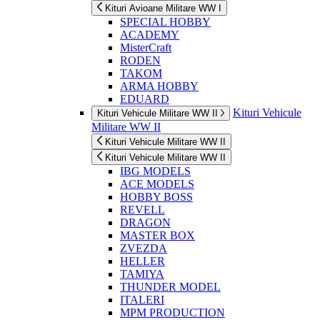
Kituri Avioane Militare WW I
SPECIAL HOBBY
ACADEMY
MisterCraft
RODEN
TAKOM
ARMA HOBBY
EDUARD
Kituri Vehicule
Kituri Vehicule Militare WW II
Militare WW II
Kituri Vehicule Militare WW II
Kituri Vehicule Militare WW II
IBG MODELS
ACE MODELS
HOBBY BOSS
REVELL
DRAGON
MASTER BOX
ZVEZDA
HELLER
TAMIYA
THUNDER MODEL
ITALERI
MPM PRODUCTION