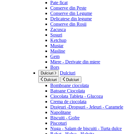
Pate ficat
Conserve din Peste
Conserve din Legume
Delicatese din legume
Conserve din Rosii
Zacusca
Sosuri
Ketchup
Mustar
Masline
Gem
Miere - Derivate din miere
Bors
Dulciuri
Dulciuri
Dulciuri
Dulciuri
Bomboane ciocolata
Batoane Ciocolata
Ciocolata Tableta - Glucoza
Crema de ciocolata
Drajeuri -Dropsuri - Jeleuri - Caramele
Napolitane
Biscuiti - Gofre
Piscoturi
Nuga - Salam de biscuiti - Turta dulce
Rahat - Halva - Halvita