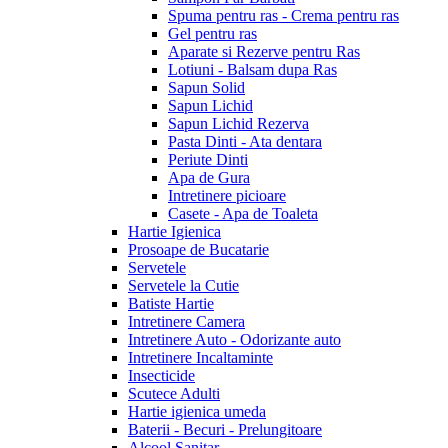
Spuma pentru ras - Crema pentru ras
Gel pentru ras
Aparate si Rezerve pentru Ras
Lotiuni - Balsam dupa Ras
Sapun Solid
Sapun Lichid
Sapun Lichid Rezerva
Pasta Dinti - Ata dentara
Periute Dinti
Apa de Gura
Intretinere picioare
Casete - Apa de Toaleta
Hartie Igienica
Prosoape de Bucatarie
Servetele
Servetele la Cutie
Batiste Hartie
Intretinere Camera
Intretinere Auto - Odorizante auto
Intretinere Incaltaminte
Insecticide
Scutece Adulti
Hartie igienica umeda
Baterii - Becuri - Prelungitoare
Alcool Sanitar