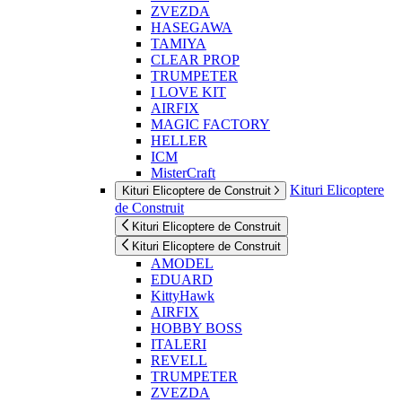
ZVEZDA
HASEGAWA
TAMIYA
CLEAR PROP
TRUMPETER
I LOVE KIT
AIRFIX
MAGIC FACTORY
HELLER
ICM
MisterCraft
Kituri Elicoptere
Kituri Elicoptere de Construit
de Construit
Kituri Elicoptere de Construit
Kituri Elicoptere de Construit
AMODEL
EDUARD
KittyHawk
AIRFIX
HOBBY BOSS
ITALERI
REVELL
TRUMPETER
ZVEZDA