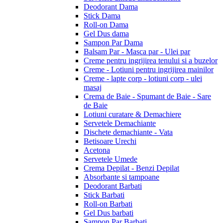
Deodorant Dama
Stick Dama
Roll-on Dama
Gel Dus dama
Sampon Par Dama
Balsam Par - Masca par - Ulei par
Creme pentru ingrijirea tenului si a buzelor
Creme - Lotiuni pentru ingrijirea mainilor
Creme - lapte corp - lotiuni corp - ulei
masaj
Crema de Baie - Spumant de Baie - Sare
de Baie
Lotiuni curatare & Demachiere
Servetele Demachiante
Dischete demachiante - Vata
Betisoare Urechi
Acetona
Servetele Umede
Crema Depilat - Benzi Depilat
Absorbante si tampoane
Deodorant Barbati
Stick Barbati
Roll-on Barbati
Gel Dus barbati
Sampon Par Barbati