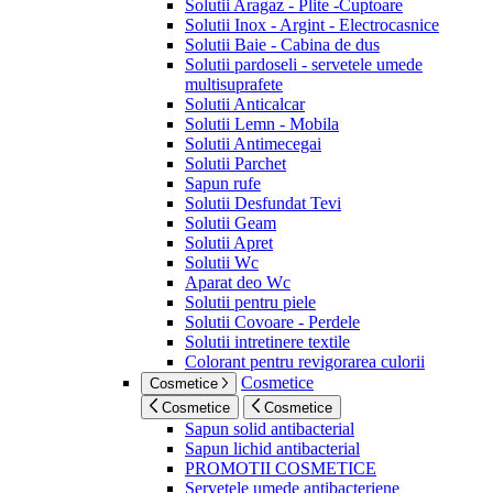
Solutii Aragaz - Plite -Cuptoare
Solutii Inox - Argint - Electrocasnice
Solutii Baie - Cabina de dus
Solutii pardoseli - servetele umede
multisuprafete
Solutii Anticalcar
Solutii Lemn - Mobila
Solutii Antimecegai
Solutii Parchet
Sapun rufe
Solutii Desfundat Tevi
Solutii Geam
Solutii Apret
Solutii Wc
Aparat deo Wc
Solutii pentru piele
Solutii Covoare - Perdele
Solutii intretinere textile
Colorant pentru revigorarea culorii
Cosmetice
Cosmetice
Cosmetice
Cosmetice
Sapun solid antibacterial
Sapun lichid antibacterial
PROMOTII COSMETICE
Servetele umede antibacteriene