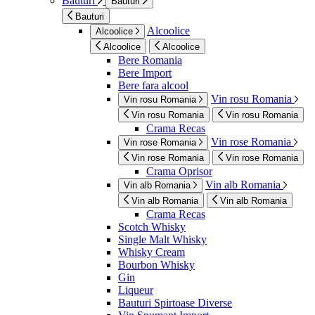
Bauturi
Bauturi
Bauturi
Alcoolice
Alcoolice
Alcoolice
Alcoolice
Bere Romania
Bere Import
Bere fara alcool
Vin rosu Romania
Vin rosu Romania
Vin rosu Romania
Vin rosu Romania
Crama Recas
Vin rose Romania
Vin rose Romania
Vin rose Romania
Vin rose Romania
Crama Oprisor
Vin alb Romania
Vin alb Romania
Vin alb Romania
Vin alb Romania
Crama Recas
Scotch Whisky
Single Malt Whisky
Whisky Cream
Bourbon Whisky
Gin
Liqueur
Bauturi Spirtoase Diverse