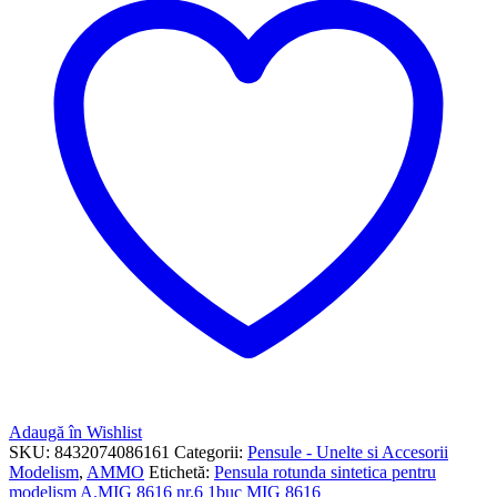
Adaugă în Wishlist
SKU:
8432074086161
Categorii:
Pensule - Unelte si Accesorii
Modelism
,
AMMO
Etichetă:
Pensula rotunda sintetica pentru
modelism A.MIG 8616 nr.6 1buc MIG 8616