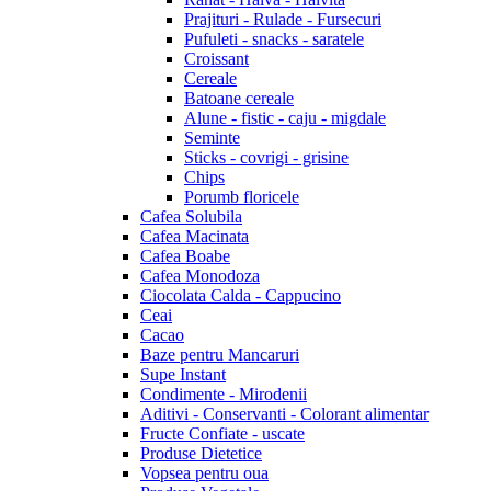
Prajituri - Rulade - Fursecuri
Pufuleti - snacks - saratele
Croissant
Cereale
Batoane cereale
Alune - fistic - caju - migdale
Seminte
Sticks - covrigi - grisine
Chips
Porumb floricele
Cafea Solubila
Cafea Macinata
Cafea Boabe
Cafea Monodoza
Ciocolata Calda - Cappucino
Ceai
Cacao
Baze pentru Mancaruri
Supe Instant
Condimente - Mirodenii
Aditivi - Conservanti - Colorant alimentar
Fructe Confiate - uscate
Produse Dietetice
Vopsea pentru oua