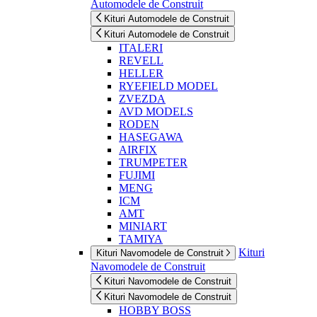
Automodele de Construit
Kituri Automodele de Construit
Kituri Automodele de Construit
ITALERI
REVELL
HELLER
RYEFIELD MODEL
ZVEZDA
AVD MODELS
RODEN
HASEGAWA
AIRFIX
TRUMPETER
FUJIMI
MENG
ICM
AMT
MINIART
TAMIYA
Kituri
Kituri Navomodele de Construit
Navomodele de Construit
Kituri Navomodele de Construit
Kituri Navomodele de Construit
HOBBY BOSS