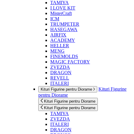
TAMIYA
I LOVE KIT
MisterCraft
ICM
TRUMPETER
HASEGAWA
AIRFIX
ACADEMY
HELLER
MENG
FINEMOLDS
MAGIC FACTORY
ZVEZDA
DRAGON
REVELL
ITALERI
Kituri Figurine
Kituri Figurine pentru Diorame
pentru Diorame
Kituri Figurine pentru Diorame
Kituri Figurine pentru Diorame
TAMIYA
ZVEZDA
ITALERI
DRAGON