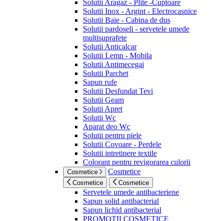
Solutii Aragaz - Plite -Cuptoare
Solutii Inox - Argint - Electrocasnice
Solutii Baie - Cabina de dus
Solutii pardoseli - servetele umede
multisuprafete
Solutii Anticalcar
Solutii Lemn - Mobila
Solutii Antimecegai
Solutii Parchet
Sapun rufe
Solutii Desfundat Tevi
Solutii Geam
Solutii Apret
Solutii Wc
Aparat deo Wc
Solutii pentru piele
Solutii Covoare - Perdele
Solutii intretinere textile
Colorant pentru revigorarea culorii
Cosmetice
Cosmetice
Cosmetice
Cosmetice
Servetele umede antibacteriene
Sapun solid antibacterial
Sapun lichid antibacterial
PROMOTII COSMETICE