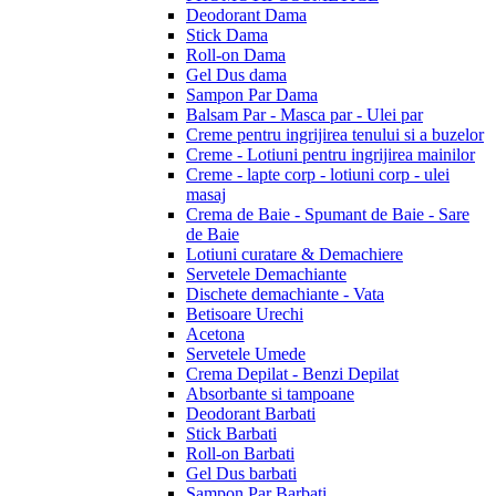
Deodorant Dama
Stick Dama
Roll-on Dama
Gel Dus dama
Sampon Par Dama
Balsam Par - Masca par - Ulei par
Creme pentru ingrijirea tenului si a buzelor
Creme - Lotiuni pentru ingrijirea mainilor
Creme - lapte corp - lotiuni corp - ulei
masaj
Crema de Baie - Spumant de Baie - Sare
de Baie
Lotiuni curatare & Demachiere
Servetele Demachiante
Dischete demachiante - Vata
Betisoare Urechi
Acetona
Servetele Umede
Crema Depilat - Benzi Depilat
Absorbante si tampoane
Deodorant Barbati
Stick Barbati
Roll-on Barbati
Gel Dus barbati
Sampon Par Barbati