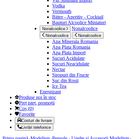
Vin Spumant Import
Vodka
Vermouth
Bitter - Aperitiv - Cocktail
Bauturi Alcoolice Miniaturi
Nonalcoolice
Nonalcoolice
Nonalcoolice
Nonalcoolice
Apa Minerala Romania
Apa Plata Romania
Apa Plata Import
Sucuri Acidulate
Sucuri Neacidulate
Nectar
Siropuri din Fructe
Suc din Rosii
Ice Tea
Energizant
Produse noi în stoc
Preț isteț, promoții
Coș
(
0
)
Favorite
Costuri de livrare
Livrări telefonice
Prima pagină
Modelism
Pensule - Unelte si Accesorii Modelism