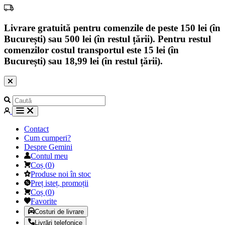
Livrare gratuită pentru comenzile de peste 150 lei (în
București) sau 500 lei (în restul țării). Pentru restul
comenzilor costul transportul este 15 lei (în
București) sau 18,99 lei (în restul țării).
Contact
Cum cumperi?
Despre Gemini
Contul meu
Coș
(
0
)
Produse noi în stoc
Preț isteț, promoții
Coș
(
0
)
Favorite
Costuri de livrare
Livrări telefonice