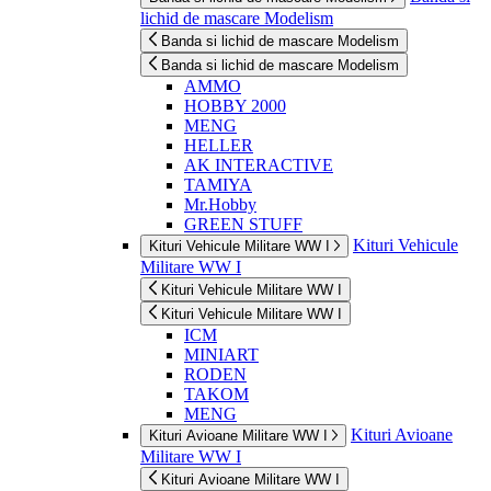
lichid de mascare Modelism
Banda si lichid de mascare Modelism
Banda si lichid de mascare Modelism
AMMO
HOBBY 2000
MENG
HELLER
AK INTERACTIVE
TAMIYA
Mr.Hobby
GREEN STUFF
Kituri Vehicule
Kituri Vehicule Militare WW I
Militare WW I
Kituri Vehicule Militare WW I
Kituri Vehicule Militare WW I
ICM
MINIART
RODEN
TAKOM
MENG
Kituri Avioane
Kituri Avioane Militare WW I
Militare WW I
Kituri Avioane Militare WW I