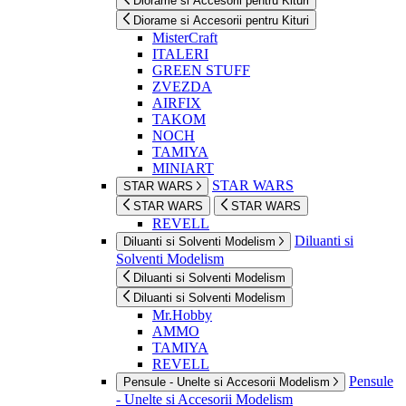
Diorame si Accesorii pentru Kituri
Diorame si Accesorii pentru Kituri
MisterCraft
ITALERI
GREEN STUFF
ZVEZDA
AIRFIX
TAKOM
NOCH
TAMIYA
MINIART
STAR WARS
STAR WARS
STAR WARS
STAR WARS
REVELL
Diluanti si
Diluanti si Solventi Modelism
Solventi Modelism
Diluanti si Solventi Modelism
Diluanti si Solventi Modelism
Mr.Hobby
AMMO
TAMIYA
REVELL
Pensule
Pensule - Unelte si Accesorii Modelism
- Unelte si Accesorii Modelism