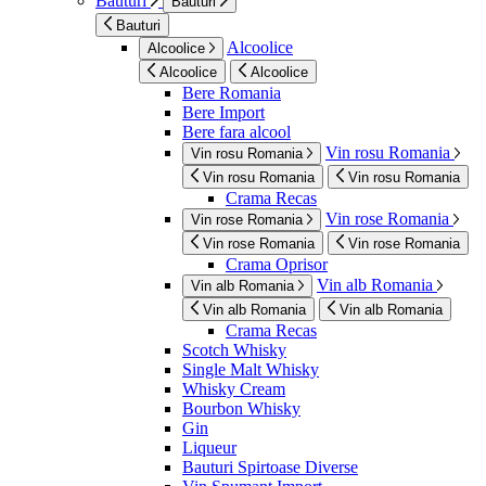
Bauturi
Bauturi
Bauturi
Alcoolice
Alcoolice
Alcoolice
Alcoolice
Bere Romania
Bere Import
Bere fara alcool
Vin rosu Romania
Vin rosu Romania
Vin rosu Romania
Vin rosu Romania
Crama Recas
Vin rose Romania
Vin rose Romania
Vin rose Romania
Vin rose Romania
Crama Oprisor
Vin alb Romania
Vin alb Romania
Vin alb Romania
Vin alb Romania
Crama Recas
Scotch Whisky
Single Malt Whisky
Whisky Cream
Bourbon Whisky
Gin
Liqueur
Bauturi Spirtoase Diverse