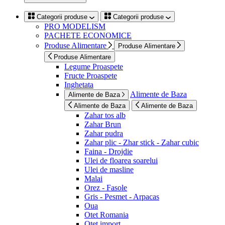
Categorii produse
Categorii produse
PRO MODELISM
PACHETE ECONOMICE
Produse Alimentare
Produse Alimentare
Produse Alimentare
Legume Proaspete
Fructe Proaspete
Inghetata
Alimente de Baza
Alimente de Baza
Alimente de Baza
Alimente de Baza
Zahar tos alb
Zahar Brun
Zahar pudra
Zahar plic - Zhar stick - Zahar cubic
Faina - Drojdie
Ulei de floarea soarelui
Ulei de masline
Malai
Orez - Fasole
Gris - Pesmet - Arpacas
Oua
Otet Romania
Otet import