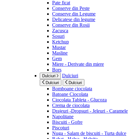
Pate ficat
Conserve din Peste
Conserve din Legume
Delicatese din legume
Conserve din Rosii
Zacusca
Sosuri
Ketchup
Mustar
Masline
Gem
Miere - Derivate din miere
Bors
Dulciuri
Dulciuri
Dulciuri
Dulciuri
Bomboane ciocolata
Batoane Ciocolata
Ciocolata Tableta - Glucoza
Crema de ciocolata
Drajeuri -Dropsuri - Jeleuri - Caramele
Napolitane
Biscuiti - Gofre
Piscoturi
Nuga - Salam de biscuiti - Turta dulce
Rahat - Halva - Halvita