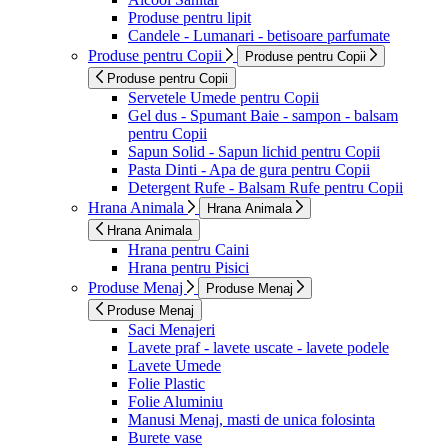
Produse pentru lipit
Candele - Lumanari - betisoare parfumate
Produse pentru Copii
Produse pentru Copii
Produse pentru Copii
Servetele Umede pentru Copii
Gel dus - Spumant Baie - sampon - balsam
pentru Copii
Sapun Solid - Sapun lichid pentru Copii
Pasta Dinti - Apa de gura pentru Copii
Detergent Rufe - Balsam Rufe pentru Copii
Hrana Animala
Hrana Animala
Hrana Animala
Hrana pentru Caini
Hrana pentru Pisici
Produse Menaj
Produse Menaj
Produse Menaj
Saci Menajeri
Lavete praf - lavete uscate - lavete podele
Lavete Umede
Folie Plastic
Folie Aluminiu
Manusi Menaj, masti de unica folosinta
Burete vase