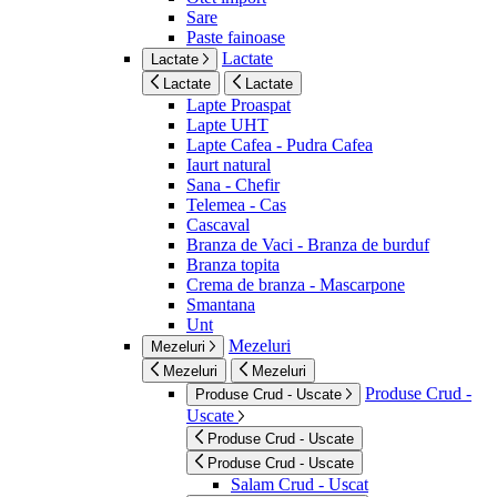
Sare
Paste fainoase
Lactate
Lactate
Lactate
Lactate
Lapte Proaspat
Lapte UHT
Lapte Cafea - Pudra Cafea
Iaurt natural
Sana - Chefir
Telemea - Cas
Cascaval
Branza de Vaci - Branza de burduf
Branza topita
Crema de branza - Mascarpone
Smantana
Unt
Mezeluri
Mezeluri
Mezeluri
Mezeluri
Produse Crud -
Produse Crud - Uscate
Uscate
Produse Crud - Uscate
Produse Crud - Uscate
Salam Crud - Uscat