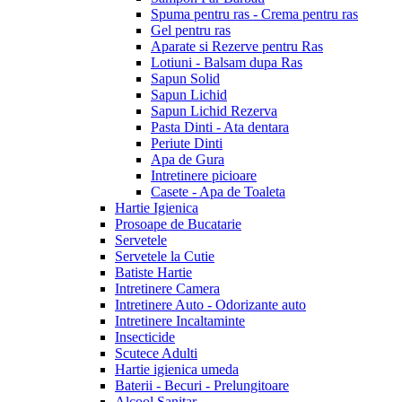
Spuma pentru ras - Crema pentru ras
Gel pentru ras
Aparate si Rezerve pentru Ras
Lotiuni - Balsam dupa Ras
Sapun Solid
Sapun Lichid
Sapun Lichid Rezerva
Pasta Dinti - Ata dentara
Periute Dinti
Apa de Gura
Intretinere picioare
Casete - Apa de Toaleta
Hartie Igienica
Prosoape de Bucatarie
Servetele
Servetele la Cutie
Batiste Hartie
Intretinere Camera
Intretinere Auto - Odorizante auto
Intretinere Incaltaminte
Insecticide
Scutece Adulti
Hartie igienica umeda
Baterii - Becuri - Prelungitoare
Alcool Sanitar