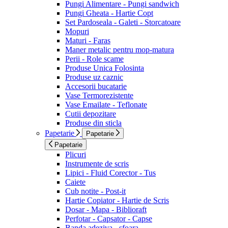
Pungi Alimentare - Pungi sandwich
Pungi Gheata - Hartie Copt
Set Pardoseala - Galeti - Storcatoare
Mopuri
Maturi - Faras
Maner metalic pentru mop-matura
Perii - Role scame
Produse Unica Folosinta
Produse uz caznic
Accesorii bucatarie
Vase Termorezistente
Vase Emailate - Teflonate
Cutii depozitare
Produse din sticla
Papetarie
Papetarie
Papetarie
Plicuri
Instrumente de scris
Lipici - Fluid Corector - Tus
Caiete
Cub notite - Post-it
Hartie Copiator - Hartie de Scris
Dosar - Mapa - Biblioraft
Perfotar - Capsator - Capse
Banda adeziva - sfoara