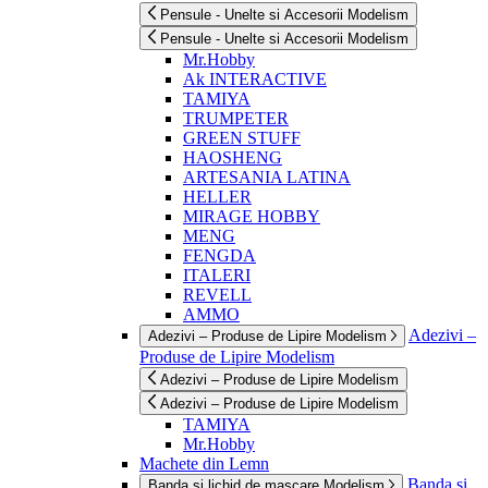
Pensule - Unelte si Accesorii Modelism
Pensule - Unelte si Accesorii Modelism
Mr.Hobby
Ak INTERACTIVE
TAMIYA
TRUMPETER
GREEN STUFF
HAOSHENG
ARTESANIA LATINA
HELLER
MIRAGE HOBBY
MENG
FENGDA
ITALERI
REVELL
AMMO
Adezivi –
Adezivi – Produse de Lipire Modelism
Produse de Lipire Modelism
Adezivi – Produse de Lipire Modelism
Adezivi – Produse de Lipire Modelism
TAMIYA
Mr.Hobby
Machete din Lemn
Banda si
Banda si lichid de mascare Modelism