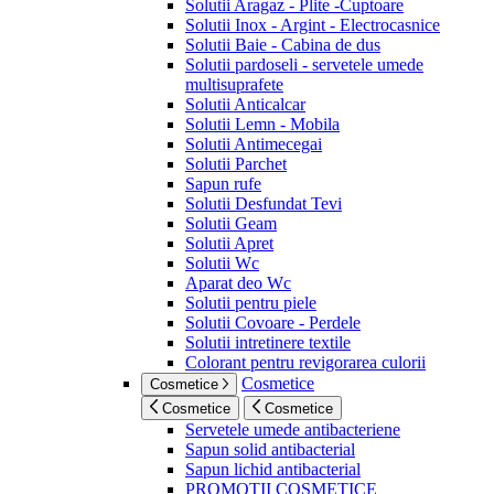
Solutii Aragaz - Plite -Cuptoare
Solutii Inox - Argint - Electrocasnice
Solutii Baie - Cabina de dus
Solutii pardoseli - servetele umede
multisuprafete
Solutii Anticalcar
Solutii Lemn - Mobila
Solutii Antimecegai
Solutii Parchet
Sapun rufe
Solutii Desfundat Tevi
Solutii Geam
Solutii Apret
Solutii Wc
Aparat deo Wc
Solutii pentru piele
Solutii Covoare - Perdele
Solutii intretinere textile
Colorant pentru revigorarea culorii
Cosmetice
Cosmetice
Cosmetice
Cosmetice
Servetele umede antibacteriene
Sapun solid antibacterial
Sapun lichid antibacterial
PROMOTII COSMETICE