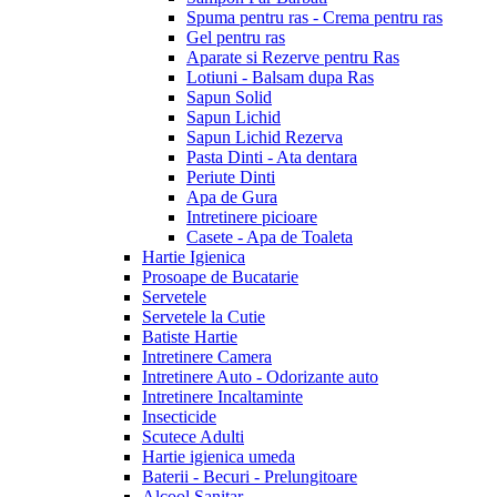
Spuma pentru ras - Crema pentru ras
Gel pentru ras
Aparate si Rezerve pentru Ras
Lotiuni - Balsam dupa Ras
Sapun Solid
Sapun Lichid
Sapun Lichid Rezerva
Pasta Dinti - Ata dentara
Periute Dinti
Apa de Gura
Intretinere picioare
Casete - Apa de Toaleta
Hartie Igienica
Prosoape de Bucatarie
Servetele
Servetele la Cutie
Batiste Hartie
Intretinere Camera
Intretinere Auto - Odorizante auto
Intretinere Incaltaminte
Insecticide
Scutece Adulti
Hartie igienica umeda
Baterii - Becuri - Prelungitoare
Alcool Sanitar