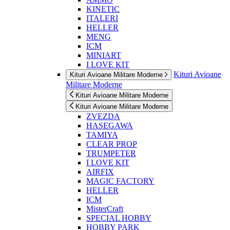
KINETIC
ITALERI
HELLER
MENG
ICM
MINIART
I LOVE KIT
Kituri Avioane
Kituri Avioane Militare Moderne
Militare Moderne
Kituri Avioane Militare Moderne
Kituri Avioane Militare Moderne
ZVEZDA
HASEGAWA
TAMIYA
CLEAR PROP
TRUMPETER
I LOVE KIT
AIRFIX
MAGIC FACTORY
HELLER
ICM
MisterCraft
SPECIAL HOBBY
HOBBY PARK