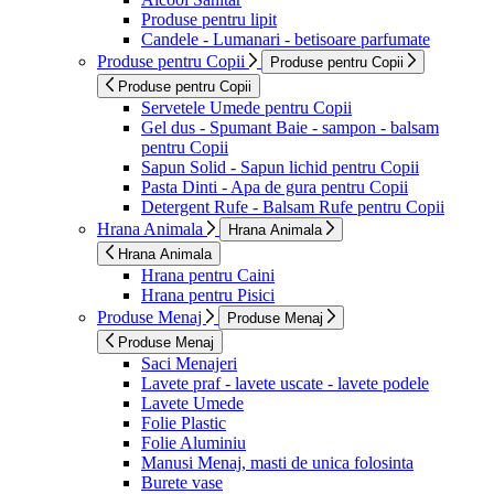
Produse pentru lipit
Candele - Lumanari - betisoare parfumate
Produse pentru Copii
Produse pentru Copii
Produse pentru Copii
Servetele Umede pentru Copii
Gel dus - Spumant Baie - sampon - balsam
pentru Copii
Sapun Solid - Sapun lichid pentru Copii
Pasta Dinti - Apa de gura pentru Copii
Detergent Rufe - Balsam Rufe pentru Copii
Hrana Animala
Hrana Animala
Hrana Animala
Hrana pentru Caini
Hrana pentru Pisici
Produse Menaj
Produse Menaj
Produse Menaj
Saci Menajeri
Lavete praf - lavete uscate - lavete podele
Lavete Umede
Folie Plastic
Folie Aluminiu
Manusi Menaj, masti de unica folosinta
Burete vase