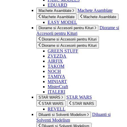
EDUARD
Machete Asamblate
Machete Asamblate
Machete Asamblate
Machete Asamblate
EASY MODEL
Diorame si
Diorame si Accesorii pentru Kituri
Accesorii pentru Kituri
Diorame si Accesorii pentru Kituri
Diorame si Accesorii pentru Kituri
GREEN STUFF
ZVEZDA
AIRFIX
TAKOM
NOCH
TAMIYA
MINIART
MisterCraft
ITALERI
STAR WARS
STAR WARS
STAR WARS
STAR WARS
REVELL
Diluanti si
Diluanti si Solventi Modelism
Solventi Modelism
Diluanti si Solventi Modelism