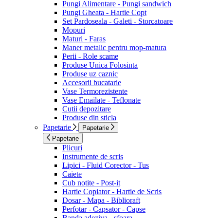
Pungi Alimentare - Pungi sandwich
Pungi Gheata - Hartie Copt
Set Pardoseala - Galeti - Storcatoare
Mopuri
Maturi - Faras
Maner metalic pentru mop-matura
Perii - Role scame
Produse Unica Folosinta
Produse uz caznic
Accesorii bucatarie
Vase Termorezistente
Vase Emailate - Teflonate
Cutii depozitare
Produse din sticla
Papetarie
Papetarie
Papetarie
Plicuri
Instrumente de scris
Lipici - Fluid Corector - Tus
Caiete
Cub notite - Post-it
Hartie Copiator - Hartie de Scris
Dosar - Mapa - Biblioraft
Perfotar - Capsator - Capse
Banda adeziva - sfoara