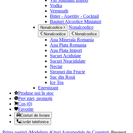
Vin Spumant Import
Vodka
Vermouth
Bitter - Aperitiv - Cocktail
Bauturi Alcoolice Miniaturi
Nonalcoolice
Nonalcoolice
Nonalcoolice
Nonalcoolice
Apa Minerala Romania
Apa Plata Romania
Apa Plata Import
Sucuri Acidulate
Sucuri Neacidulate
Nectar
Siropuri din Fructe
Suc din Rosii
Ice Tea
Energizant
Produse noi în stoc
Preț isteț, promoții
Coș
(
0
)
Favorite
Costuri de livrare
Livrări telefonice
Prima pagină
Modelism
Kituri Automodele de Construit
Peugeot