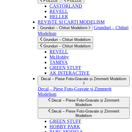
PUZZLE
PUZZLE
CASTORLAND
REVELL
HELLER
REVISTE SI CARTI MODELISM
Grunduri – Chituri
Grunduri – Chituri Modelism
Modelism
Grunduri – Chituri Modelism
Grunduri – Chituri Modelism
REVELL
Mr.Hobby
TAMIYA
GREEN STUFF
AK INTERACTIVE
Decal – Piese Foto-Gravate și Zimmerit Modelism
Decal – Piese Foto-Gravate și Zimmerit
Modelism
Decal – Piese Foto-Gravate și Zimmerit
Modelism
Decal – Piese Foto-Gravate și Zimmerit
Modelism
GREEN STUFF
HOBBY PARK
PARC MODELS