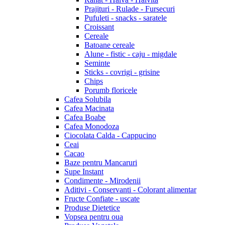
Prajituri - Rulade - Fursecuri
Pufuleti - snacks - saratele
Croissant
Cereale
Batoane cereale
Alune - fistic - caju - migdale
Seminte
Sticks - covrigi - grisine
Chips
Porumb floricele
Cafea Solubila
Cafea Macinata
Cafea Boabe
Cafea Monodoza
Ciocolata Calda - Cappucino
Ceai
Cacao
Baze pentru Mancaruri
Supe Instant
Condimente - Mirodenii
Aditivi - Conservanti - Colorant alimentar
Fructe Confiate - uscate
Produse Dietetice
Vopsea pentru oua