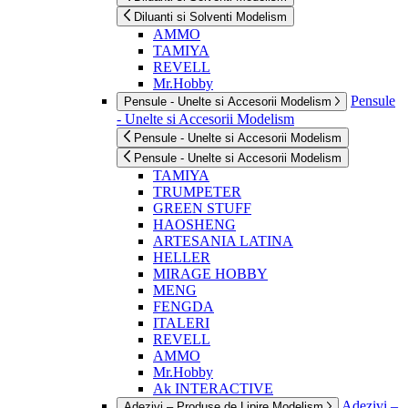
Diluanti si Solventi Modelism
AMMO
TAMIYA
REVELL
Mr.Hobby
Pensule
Pensule - Unelte si Accesorii Modelism
- Unelte si Accesorii Modelism
Pensule - Unelte si Accesorii Modelism
Pensule - Unelte si Accesorii Modelism
TAMIYA
TRUMPETER
GREEN STUFF
HAOSHENG
ARTESANIA LATINA
HELLER
MIRAGE HOBBY
MENG
FENGDA
ITALERI
REVELL
AMMO
Mr.Hobby
Ak INTERACTIVE
Adezivi –
Adezivi – Produse de Lipire Modelism