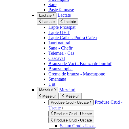
Sare
Paste fainoase
Lactate
Lactate
Lactate
Lactate
Lapte Proaspat
Lapte UHT
Lapte Cafea - Pudra Cafea
Iaurt natural
Sana - Chefir
Telemea - Cas
Cascaval
Branza de Vaci - Branza de burduf
Branza topita
Crema de branza - Mascarpone
Smantana
Unt
Mezeluri
Mezeluri
Mezeluri
Mezeluri
Produse Crud -
Produse Crud - Uscate
Uscate
Produse Crud - Uscate
Produse Crud - Uscate
Salam Crud - Uscat