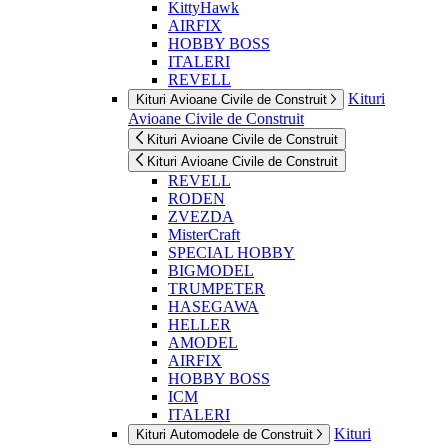
KittyHawk
AIRFIX
HOBBY BOSS
ITALERI
REVELL
Kituri
Kituri Avioane Civile de Construit
Avioane Civile de Construit
Kituri Avioane Civile de Construit
Kituri Avioane Civile de Construit
REVELL
RODEN
ZVEZDA
MisterCraft
SPECIAL HOBBY
BIGMODEL
TRUMPETER
HASEGAWA
HELLER
AMODEL
AIRFIX
HOBBY BOSS
ICM
ITALERI
Kituri
Kituri Automodele de Construit