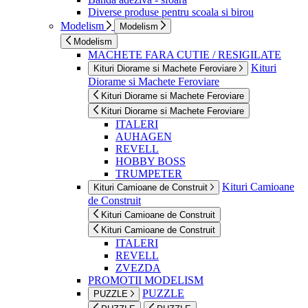
Diverse produse pentru scoala si birou
Modelism
Modelism
Modelism
MACHETE FARA CUTIE / RESIGILATE
Kituri
Kituri Diorame si Machete Feroviare
Diorame si Machete Feroviare
Kituri Diorame si Machete Feroviare
Kituri Diorame si Machete Feroviare
ITALERI
AUHAGEN
REVELL
HOBBY BOSS
TRUMPETER
Kituri Camioane
Kituri Camioane de Construit
de Construit
Kituri Camioane de Construit
Kituri Camioane de Construit
ITALERI
REVELL
ZVEZDA
PROMOTII MODELISM
PUZZLE
PUZZLE