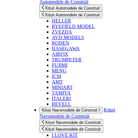
Automodele de Construit
Kituri Automodele de Construit
Kituri Automodele de Construit
HELLER
RYEFIELD MODEL
ZVEZDA
AVD MODELS
RODEN
HASEGAWA
AIRFIX
TRUMPETER
FUJIMI
MENG
ICM
AMT
MINIART
TAMIYA
ITALERI
REVELL
Kituri
Kituri Navomodele de Construit
Navomodele de Construit
Kituri Navomodele de Construit
Kituri Navomodele de Construit
I LOVE KIT