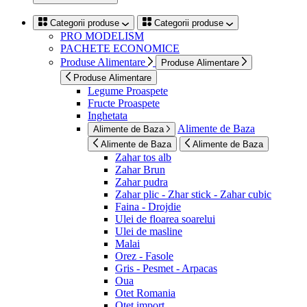
Categorii produse
Categorii produse
PRO MODELISM
PACHETE ECONOMICE
Produse Alimentare
Produse Alimentare
Produse Alimentare
Legume Proaspete
Fructe Proaspete
Inghetata
Alimente de Baza
Alimente de Baza
Alimente de Baza
Alimente de Baza
Zahar tos alb
Zahar Brun
Zahar pudra
Zahar plic - Zhar stick - Zahar cubic
Faina - Drojdie
Ulei de floarea soarelui
Ulei de masline
Malai
Orez - Fasole
Gris - Pesmet - Arpacas
Oua
Otet Romania
Otet import