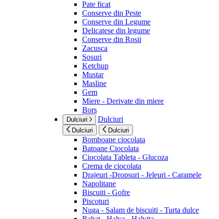
Pate ficat
Conserve din Peste
Conserve din Legume
Delicatese din legume
Conserve din Rosii
Zacusca
Sosuri
Ketchup
Mustar
Masline
Gem
Miere - Derivate din miere
Bors
Dulciuri
Dulciuri
Dulciuri
Dulciuri
Bomboane ciocolata
Batoane Ciocolata
Ciocolata Tableta - Glucoza
Crema de ciocolata
Drajeuri -Dropsuri - Jeleuri - Caramele
Napolitane
Biscuiti - Gofre
Piscoturi
Nuga - Salam de biscuiti - Turta dulce
Rahat - Halva - Halvita