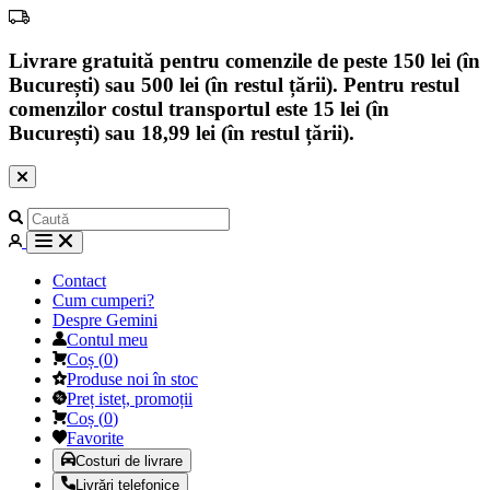
Livrare gratuită pentru comenzile de peste 150 lei (în
București) sau 500 lei (în restul țării). Pentru restul
comenzilor costul transportul este 15 lei (în
București) sau 18,99 lei (în restul țării).
Contact
Cum cumperi?
Despre Gemini
Contul meu
Coș
(
0
)
Produse noi în stoc
Preț isteț, promoții
Coș
(
0
)
Favorite
Costuri de livrare
Livrări telefonice