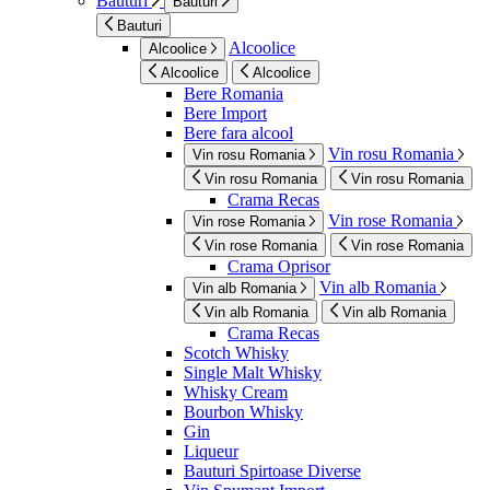
Bauturi
Bauturi
Bauturi
Alcoolice
Alcoolice
Alcoolice
Alcoolice
Bere Romania
Bere Import
Bere fara alcool
Vin rosu Romania
Vin rosu Romania
Vin rosu Romania
Vin rosu Romania
Crama Recas
Vin rose Romania
Vin rose Romania
Vin rose Romania
Vin rose Romania
Crama Oprisor
Vin alb Romania
Vin alb Romania
Vin alb Romania
Vin alb Romania
Crama Recas
Scotch Whisky
Single Malt Whisky
Whisky Cream
Bourbon Whisky
Gin
Liqueur
Bauturi Spirtoase Diverse