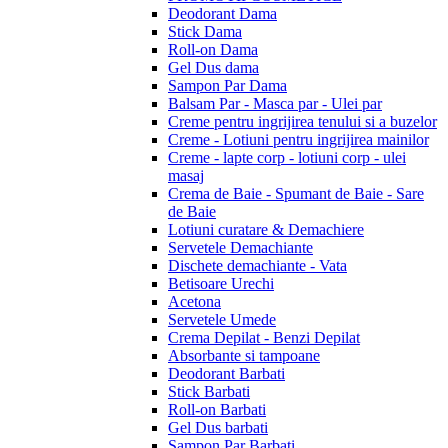
Deodorant Dama
Stick Dama
Roll-on Dama
Gel Dus dama
Sampon Par Dama
Balsam Par - Masca par - Ulei par
Creme pentru ingrijirea tenului si a buzelor
Creme - Lotiuni pentru ingrijirea mainilor
Creme - lapte corp - lotiuni corp - ulei
masaj
Crema de Baie - Spumant de Baie - Sare
de Baie
Lotiuni curatare & Demachiere
Servetele Demachiante
Dischete demachiante - Vata
Betisoare Urechi
Acetona
Servetele Umede
Crema Depilat - Benzi Depilat
Absorbante si tampoane
Deodorant Barbati
Stick Barbati
Roll-on Barbati
Gel Dus barbati
Sampon Par Barbati