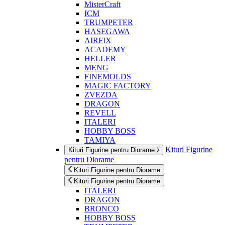
MisterCraft
ICM
TRUMPETER
HASEGAWA
AIRFIX
ACADEMY
HELLER
MENG
FINEMOLDS
MAGIC FACTORY
ZVEZDA
DRAGON
REVELL
ITALERI
HOBBY BOSS
TAMIYA
Kituri Figurine
Kituri Figurine pentru Diorame
pentru Diorame
Kituri Figurine pentru Diorame
Kituri Figurine pentru Diorame
ITALERI
DRAGON
BRONCO
HOBBY BOSS