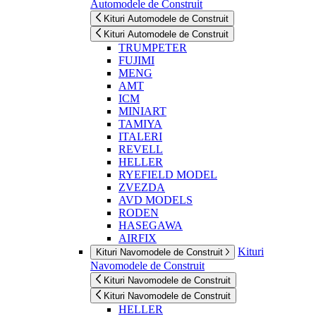
Automodele de Construit
Kituri Automodele de Construit
Kituri Automodele de Construit
TRUMPETER
FUJIMI
MENG
AMT
ICM
MINIART
TAMIYA
ITALERI
REVELL
HELLER
RYEFIELD MODEL
ZVEZDA
AVD MODELS
RODEN
HASEGAWA
AIRFIX
Kituri
Kituri Navomodele de Construit
Navomodele de Construit
Kituri Navomodele de Construit
Kituri Navomodele de Construit
HELLER