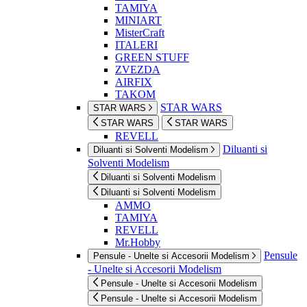
TAMIYA
MINIART
MisterCraft
ITALERI
GREEN STUFF
ZVEZDA
AIRFIX
TAKOM
STAR WARS
STAR WARS
STAR WARS
STAR WARS
REVELL
Diluanti si
Diluanti si Solventi Modelism
Solventi Modelism
Diluanti si Solventi Modelism
Diluanti si Solventi Modelism
AMMO
TAMIYA
REVELL
Mr.Hobby
Pensule
Pensule - Unelte si Accesorii Modelism
- Unelte si Accesorii Modelism
Pensule - Unelte si Accesorii Modelism
Pensule - Unelte si Accesorii Modelism