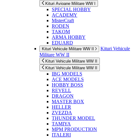
Kituri Avioane Militare WW I
SPECIAL HOBBY
ACADEMY
MisterCraft
RODEN
TAKOM
ARMA HOBBY
EDUARD
Kituri Vehicule
Kituri Vehicule Militare WW II
Militare WW II
Kituri Vehicule Militare WW II
Kituri Vehicule Militare WW II
IBG MODELS
ACE MODELS
HOBBY BOSS
REVELL
DRAGON
MASTER BOX
HELLER
ZVEZDA
THUNDER MODEL
TAMIYA
MPM PRODUCTION
ITALERI