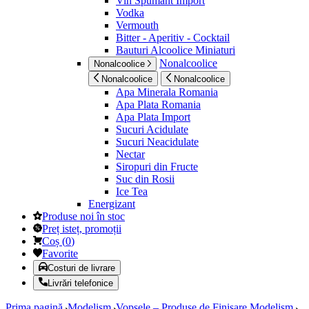
Vin Spumant Import
Vodka
Vermouth
Bitter - Aperitiv - Cocktail
Bauturi Alcoolice Miniaturi
Nonalcoolice
Nonalcoolice
Nonalcoolice
Nonalcoolice
Apa Minerala Romania
Apa Plata Romania
Apa Plata Import
Sucuri Acidulate
Sucuri Neacidulate
Nectar
Siropuri din Fructe
Suc din Rosii
Ice Tea
Energizant
Produse noi în stoc
Preț isteț, promoții
Coș
(
0
)
Favorite
Costuri de livrare
Livrări telefonice
Prima pagină
Modelism
Vopsele – Produse de Finisare Modelism