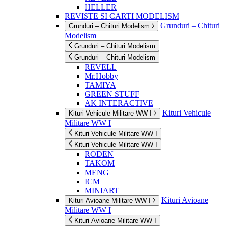
HELLER
REVISTE SI CARTI MODELISM
Grunduri – Chituri
Grunduri – Chituri Modelism
Modelism
Grunduri – Chituri Modelism
Grunduri – Chituri Modelism
REVELL
Mr.Hobby
TAMIYA
GREEN STUFF
AK INTERACTIVE
Kituri Vehicule
Kituri Vehicule Militare WW I
Militare WW I
Kituri Vehicule Militare WW I
Kituri Vehicule Militare WW I
RODEN
TAKOM
MENG
ICM
MINIART
Kituri Avioane
Kituri Avioane Militare WW I
Militare WW I
Kituri Avioane Militare WW I