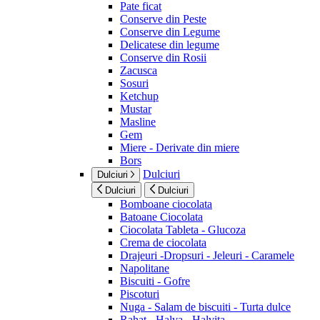
Pate ficat
Conserve din Peste
Conserve din Legume
Delicatese din legume
Conserve din Rosii
Zacusca
Sosuri
Ketchup
Mustar
Masline
Gem
Miere - Derivate din miere
Bors
Dulciuri
Dulciuri
Dulciuri
Dulciuri
Bomboane ciocolata
Batoane Ciocolata
Ciocolata Tableta - Glucoza
Crema de ciocolata
Drajeuri -Dropsuri - Jeleuri - Caramele
Napolitane
Biscuiti - Gofre
Piscoturi
Nuga - Salam de biscuiti - Turta dulce
Rahat - Halva - Halvita