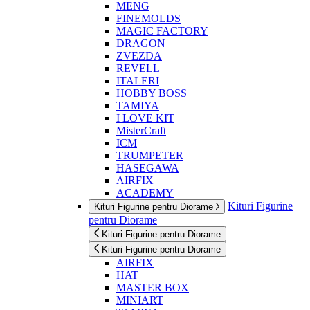
MENG
FINEMOLDS
MAGIC FACTORY
DRAGON
ZVEZDA
REVELL
ITALERI
HOBBY BOSS
TAMIYA
I LOVE KIT
MisterCraft
ICM
TRUMPETER
HASEGAWA
AIRFIX
ACADEMY
Kituri Figurine
Kituri Figurine pentru Diorame
pentru Diorame
Kituri Figurine pentru Diorame
Kituri Figurine pentru Diorame
AIRFIX
HAT
MASTER BOX
MINIART