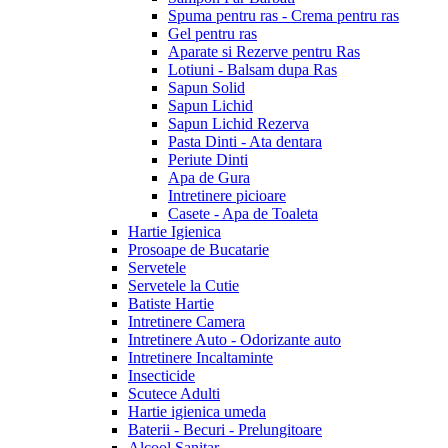
Spuma pentru ras - Crema pentru ras
Gel pentru ras
Aparate si Rezerve pentru Ras
Lotiuni - Balsam dupa Ras
Sapun Solid
Sapun Lichid
Sapun Lichid Rezerva
Pasta Dinti - Ata dentara
Periute Dinti
Apa de Gura
Intretinere picioare
Casete - Apa de Toaleta
Hartie Igienica
Prosoape de Bucatarie
Servetele
Servetele la Cutie
Batiste Hartie
Intretinere Camera
Intretinere Auto - Odorizante auto
Intretinere Incaltaminte
Insecticide
Scutece Adulti
Hartie igienica umeda
Baterii - Becuri - Prelungitoare
Alcool Sanitar