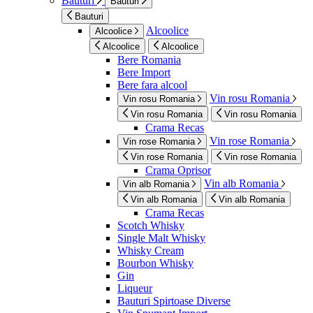
Bauturi
Bauturi
Bauturi
Alcoolice
Alcoolice
Alcoolice
Alcoolice
Bere Romania
Bere Import
Bere fara alcool
Vin rosu Romania
Vin rosu Romania
Vin rosu Romania
Vin rosu Romania
Crama Recas
Vin rose Romania
Vin rose Romania
Vin rose Romania
Vin rose Romania
Crama Oprisor
Vin alb Romania
Vin alb Romania
Vin alb Romania
Vin alb Romania
Crama Recas
Scotch Whisky
Single Malt Whisky
Whisky Cream
Bourbon Whisky
Gin
Liqueur
Bauturi Spirtoase Diverse