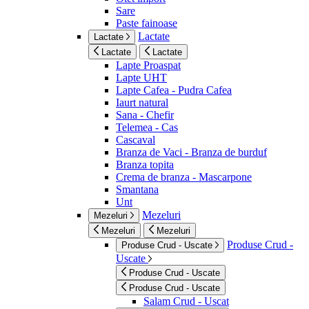
Sare
Paste fainoase
Lactate
Lactate
Lactate
Lactate
Lapte Proaspat
Lapte UHT
Lapte Cafea - Pudra Cafea
Iaurt natural
Sana - Chefir
Telemea - Cas
Cascaval
Branza de Vaci - Branza de burduf
Branza topita
Crema de branza - Mascarpone
Smantana
Unt
Mezeluri
Mezeluri
Mezeluri
Mezeluri
Produse Crud -
Produse Crud - Uscate
Uscate
Produse Crud - Uscate
Produse Crud - Uscate
Salam Crud - Uscat