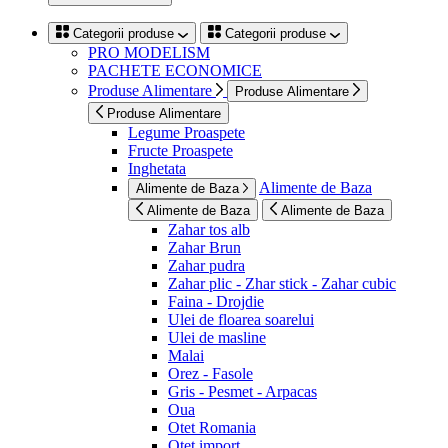
Categorii produse
Categorii produse
PRO MODELISM
PACHETE ECONOMICE
Produse Alimentare
Produse Alimentare
Produse Alimentare
Legume Proaspete
Fructe Proaspete
Inghetata
Alimente de Baza
Alimente de Baza
Alimente de Baza
Alimente de Baza
Zahar tos alb
Zahar Brun
Zahar pudra
Zahar plic - Zhar stick - Zahar cubic
Faina - Drojdie
Ulei de floarea soarelui
Ulei de masline
Malai
Orez - Fasole
Gris - Pesmet - Arpacas
Oua
Otet Romania
Otet import