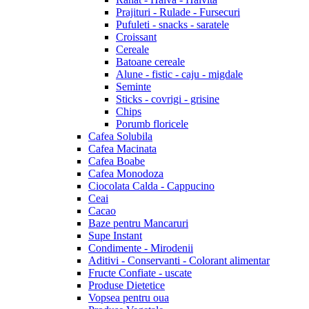
Prajituri - Rulade - Fursecuri
Pufuleti - snacks - saratele
Croissant
Cereale
Batoane cereale
Alune - fistic - caju - migdale
Seminte
Sticks - covrigi - grisine
Chips
Porumb floricele
Cafea Solubila
Cafea Macinata
Cafea Boabe
Cafea Monodoza
Ciocolata Calda - Cappucino
Ceai
Cacao
Baze pentru Mancaruri
Supe Instant
Condimente - Mirodenii
Aditivi - Conservanti - Colorant alimentar
Fructe Confiate - uscate
Produse Dietetice
Vopsea pentru oua