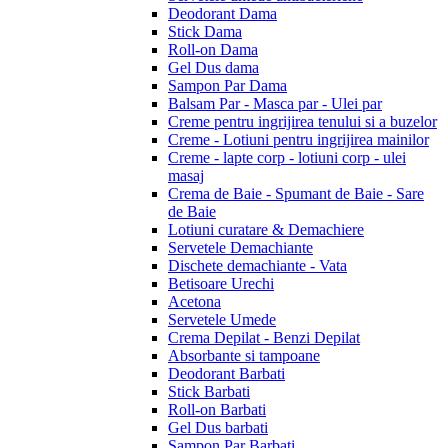
Deodorant Dama
Stick Dama
Roll-on Dama
Gel Dus dama
Sampon Par Dama
Balsam Par - Masca par - Ulei par
Creme pentru ingrijirea tenului si a buzelor
Creme - Lotiuni pentru ingrijirea mainilor
Creme - lapte corp - lotiuni corp - ulei
masaj
Crema de Baie - Spumant de Baie - Sare
de Baie
Lotiuni curatare & Demachiere
Servetele Demachiante
Dischete demachiante - Vata
Betisoare Urechi
Acetona
Servetele Umede
Crema Depilat - Benzi Depilat
Absorbante si tampoane
Deodorant Barbati
Stick Barbati
Roll-on Barbati
Gel Dus barbati
Sampon Par Barbati