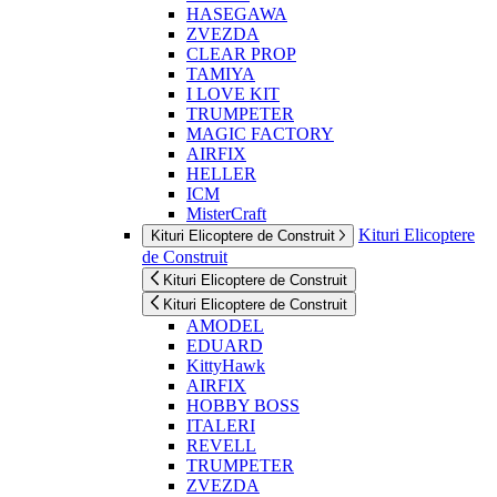
HASEGAWA
ZVEZDA
CLEAR PROP
TAMIYA
I LOVE KIT
TRUMPETER
MAGIC FACTORY
AIRFIX
HELLER
ICM
MisterCraft
Kituri Elicoptere
Kituri Elicoptere de Construit
de Construit
Kituri Elicoptere de Construit
Kituri Elicoptere de Construit
AMODEL
EDUARD
KittyHawk
AIRFIX
HOBBY BOSS
ITALERI
REVELL
TRUMPETER
ZVEZDA