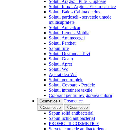
Solutii Aragaz - Plite -Cuptoare
Solutii Inox - Argint - Electrocasnice
Solutii Baie - Cabina de dus
Solutii pardoseli - servetele umede
multisuprafete
Solutii Anticalcar
Solutii Lemn - Mobila
Solutii Antimecegai
Solutii Parchet
Sapun rufe
Solutii Desfundat Tevi
Solutii Geam
Solutii Apret
Solutii Wc
Aparat deo Wc
Solutii pentru piele
Solutii Covoare - Perdele
Solutii intretinere textile
Colorant pentru revigorarea culorii
Cosmetice
Cosmetice
Cosmetice
Cosmetice
Sapun solid antibacterial
Sapun lichid antibacterial
PROMOTII COSMETICE
Servetele umede antibacteriene