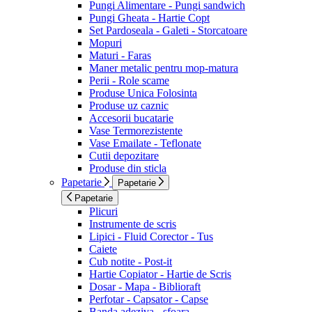
Pungi Alimentare - Pungi sandwich
Pungi Gheata - Hartie Copt
Set Pardoseala - Galeti - Storcatoare
Mopuri
Maturi - Faras
Maner metalic pentru mop-matura
Perii - Role scame
Produse Unica Folosinta
Produse uz caznic
Accesorii bucatarie
Vase Termorezistente
Vase Emailate - Teflonate
Cutii depozitare
Produse din sticla
Papetarie
Papetarie
Papetarie
Plicuri
Instrumente de scris
Lipici - Fluid Corector - Tus
Caiete
Cub notite - Post-it
Hartie Copiator - Hartie de Scris
Dosar - Mapa - Biblioraft
Perfotar - Capsator - Capse
Banda adeziva - sfoara