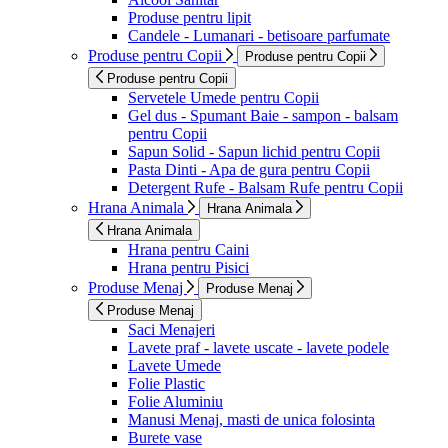
Produse pentru lipit
Candele - Lumanari - betisoare parfumate
Produse pentru Copii
Produse pentru Copii
Produse pentru Copii
Servetele Umede pentru Copii
Gel dus - Spumant Baie - sampon - balsam
pentru Copii
Sapun Solid - Sapun lichid pentru Copii
Pasta Dinti - Apa de gura pentru Copii
Detergent Rufe - Balsam Rufe pentru Copii
Hrana Animala
Hrana Animala
Hrana Animala
Hrana pentru Caini
Hrana pentru Pisici
Produse Menaj
Produse Menaj
Produse Menaj
Saci Menajeri
Lavete praf - lavete uscate - lavete podele
Lavete Umede
Folie Plastic
Folie Aluminiu
Manusi Menaj, masti de unica folosinta
Burete vase