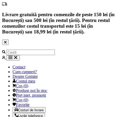
Livrare gratuită pentru comenzile de peste 150 lei (în
București) sau 500 lei (în restul țării). Pentru restul
comenzilor costul transportul este 15 lei (în
București) sau 18,99 lei (în restul țării).
Contact
Cum cumperi?
Despre Gemini
Contul meu
Coș
(
0
)
Produse noi în stoc
Preț isteț, promoții
Coș
(
0
)
Favorite
Costuri de livrare
Livrări telefonice