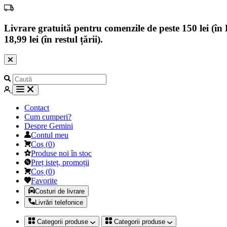
Livrare gratuită pentru comenzile de peste 150 lei (în B
18,99 lei (în restul țării).
Contact
Cum cumperi?
Despre Gemini
Contul meu
Coș
(
0
)
Produse noi în stoc
Preț isteț, promoții
Coș
(
0
)
Favorite
Costuri de livrare
Livrări telefonice
Categorii produse
Categorii produse