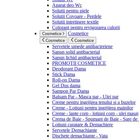
Aparat deo Wc
Solutii pentru piele
Solutii Covoare - Perdele
Solutii intretinere textile
Colorant pentru revigorarea culorii
Cosmetice
Cosmetice
Cosmetice
Cosmetice
Servetele umede antibacteriene
Sapun solid antibacterial
Sapun lichid antibacterial
PROMOTII COSMETICE
Deodorant Dama
Stick Dama
Roll-on Dama
Gel Dus dama
Sampon Par Dama
Balsam Par - Masca par - Ulei par
Creme pentru ingrijirea tenului si a buzelor
Creme - Lotiuni pentru ingrijirea mainilor
Creme - lapte corp - lotiuni corp - ulei masaj
Crema de Baie - Spumant de Baie - Sare de
Lotiuni curatare & Demachiere
Servetele Demachiante
Dischete demachiante - Vata