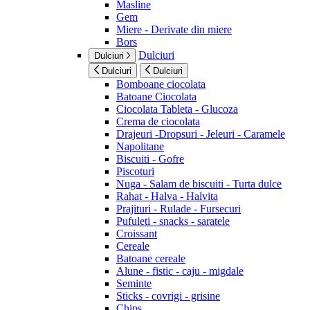
Masline
Gem
Miere - Derivate din miere
Bors
Dulciuri
Dulciuri
Dulciuri
Dulciuri
Bomboane ciocolata
Batoane Ciocolata
Ciocolata Tableta - Glucoza
Crema de ciocolata
Drajeuri -Dropsuri - Jeleuri - Caramele
Napolitane
Biscuiti - Gofre
Piscoturi
Nuga - Salam de biscuiti - Turta dulce
Rahat - Halva - Halvita
Prajituri - Rulade - Fursecuri
Pufuleti - snacks - saratele
Croissant
Cereale
Batoane cereale
Alune - fistic - caju - migdale
Seminte
Sticks - covrigi - grisine
Chips