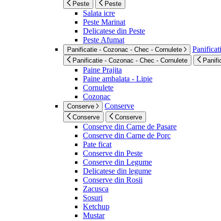
Peste
Peste
Salata icre
Peste Marinat
Delicatese din Peste
Peste Afumat
Panificat
Panificatie - Cozonac - Chec - Cornulete
Panificatie - Cozonac - Chec - Cornulete
Panifi
Paine Prajita
Paine ambalata - Lipie
Cornulete
Cozonac
Conserve
Conserve
Conserve
Conserve
Conserve din Carne de Pasare
Conserve din Carne de Porc
Pate ficat
Conserve din Peste
Conserve din Legume
Delicatese din legume
Conserve din Rosii
Zacusca
Sosuri
Ketchup
Mustar