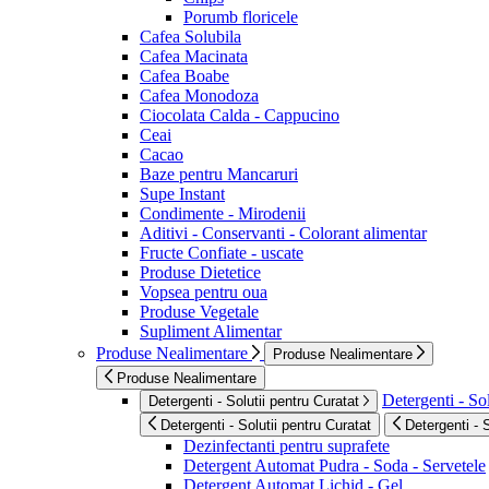
Porumb floricele
Cafea Solubila
Cafea Macinata
Cafea Boabe
Cafea Monodoza
Ciocolata Calda - Cappucino
Ceai
Cacao
Baze pentru Mancaruri
Supe Instant
Condimente - Mirodenii
Aditivi - Conservanti - Colorant alimentar
Fructe Confiate - uscate
Produse Dietetice
Vopsea pentru oua
Produse Vegetale
Supliment Alimentar
Produse Nealimentare
Produse Nealimentare
Produse Nealimentare
Detergenti - Sol
Detergenti - Solutii pentru Curatat
Detergenti - Solutii pentru Curatat
Detergenti - 
Dezinfectanti pentru suprafete
Detergent Automat Pudra - Soda - Servetele
Detergent Automat Lichid - Gel