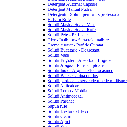
Detergent Automat Capsule
Detergent Manual Pudra
Detergenti - Solutii pentru uz profesional
Balsam Rufe
Solutii Masina Spalat Vase
Solutii Masina Spalat Rufe
Solutii Pete - Praf pete
Clor - Inalbitor - Servetele inalbire
Crema curatat - Praf de Curatat
Solutii Bucatarie - Degresant
Solutii Vase
Solutii Frigider - Absorbant Frigider
Solutii Aragaz - Plite -Cuptoare
Solutii Inox - Argint - Electrocasnice
Solutii Baie - Cabina de dus
Solutii pardoseli - servetele umede multisupr
Solutii Anticalcar
Solutii Lemn - Mobila
Solutii Antimecegai
Solutii Parchet
Sapun rufe
Solutii Desfundat Tevi
Solutii Geam
Solutii Apret
Solutii Wc