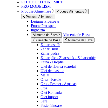
PACHETE ECONOMICE
PRO MODELISM
Produse Alimentare
Produse Alimentare
Produse Alimentare
Legume Proaspete
Fructe Proaspete
Inghetata
Alimente de Baza
Alimente de Baza
Alimente de Baza
Alimente de Baza
Zahar tos alb
Zahar Brun
Zahar pudra
Zahar plic - Zhar stick - Zahar cubic
Faina - Drojdie
Ulei de floarea soarelui
Ulei de masline
Malai
Orez - Fasole
Gris - Pesmet - Arpacas
Oua
Otet Romania
Otet import
Sare
Paste fainoase