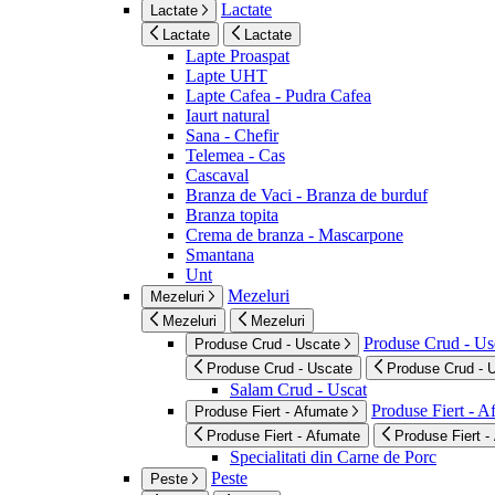
Lactate
Lactate
Lactate
Lactate
Lapte Proaspat
Lapte UHT
Lapte Cafea - Pudra Cafea
Iaurt natural
Sana - Chefir
Telemea - Cas
Cascaval
Branza de Vaci - Branza de burduf
Branza topita
Crema de branza - Mascarpone
Smantana
Unt
Mezeluri
Mezeluri
Mezeluri
Mezeluri
Produse Crud - Us
Produse Crud - Uscate
Produse Crud - Uscate
Produse Crud - 
Salam Crud - Uscat
Produse Fiert - 
Produse Fiert - Afumate
Produse Fiert - Afumate
Produse Fiert -
Specialitati din Carne de Porc
Peste
Peste