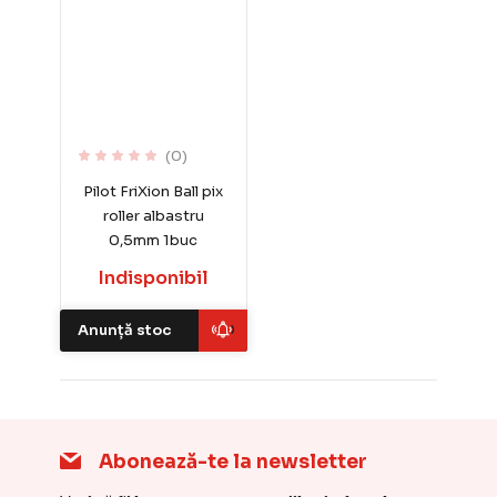
(0)
Pilot FriXion Ball pix
roller albastru
0,5mm 1buc
Indisponibil
Anunță stoc
Abonează-te la newsletter