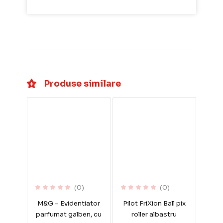
Produse similare
(0)
(0)
M&G – Evidentiator
Pilot FriXion Ball pix
parfumat galben, cu
roller albastru