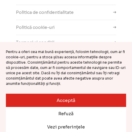
Politica de confidentialitate
Politică cookie-uri
Termeni și condiții
Pentru a oferi cea mai bună experiență, folosim tehnologii, cum ar fi
Contact
cookie-uri, pentru a stoca și/sau accesa informațiile despre
dispozitive. Consimțământul pentru aceste tehnologii ne permite
să procesăm date, cum ar fi comportamentul de navigare sau ID-uri
ANPC
unice pe acest site. Dacă nu îți dai consimțământul sau îți retragi
consimțământul dat poate avea afecte negative asupra unor
anumite funcționalități și funcții.
Setări cookie-uri
Acceptă
©
CASA DE COMENZI GEMINI S.R.L.
2026
Refuză
Website realizat și întreținut de
Kooperativa
Vezi preferințele
Categorii produse
Coș
0