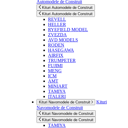
Automodele de Construit
Kituri Automodele de Construit
Kituri Automodele de Construit
REVELL
HELLER
RYEFIELD MODEL
ZVEZDA
AVD MODELS
RODEN
HASEGAWA
AIRFIX
TRUMPETER
FUJIMI
MENG
ICM
AMT
MINIART
TAMIYA
ITALERI
Kituri
Kituri Navomodele de Construit
Navomodele de Construit
Kituri Navomodele de Construit
Kituri Navomodele de Construit
TAMIYA