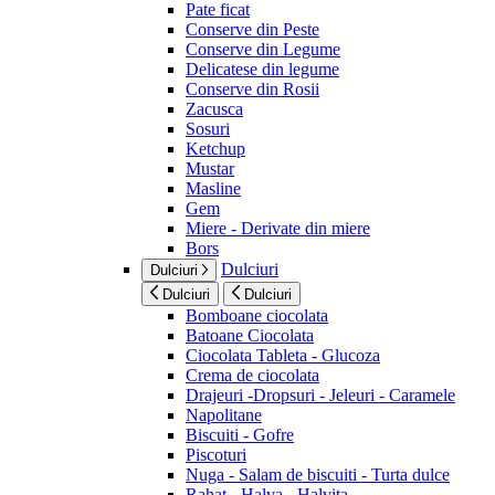
Pate ficat
Conserve din Peste
Conserve din Legume
Delicatese din legume
Conserve din Rosii
Zacusca
Sosuri
Ketchup
Mustar
Masline
Gem
Miere - Derivate din miere
Bors
Dulciuri
Dulciuri
Dulciuri
Dulciuri
Bomboane ciocolata
Batoane Ciocolata
Ciocolata Tableta - Glucoza
Crema de ciocolata
Drajeuri -Dropsuri - Jeleuri - Caramele
Napolitane
Biscuiti - Gofre
Piscoturi
Nuga - Salam de biscuiti - Turta dulce
Rahat - Halva - Halvita