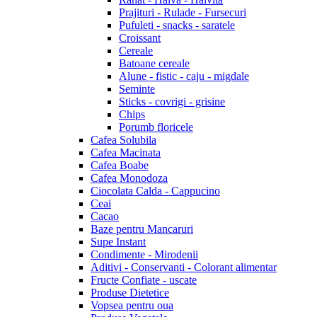
Prajituri - Rulade - Fursecuri
Pufuleti - snacks - saratele
Croissant
Cereale
Batoane cereale
Alune - fistic - caju - migdale
Seminte
Sticks - covrigi - grisine
Chips
Porumb floricele
Cafea Solubila
Cafea Macinata
Cafea Boabe
Cafea Monodoza
Ciocolata Calda - Cappucino
Ceai
Cacao
Baze pentru Mancaruri
Supe Instant
Condimente - Mirodenii
Aditivi - Conservanti - Colorant alimentar
Fructe Confiate - uscate
Produse Dietetice
Vopsea pentru oua