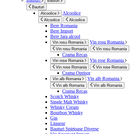
Bauturi
Bauturi
Bauturi
Alcoolice
Alcoolice
Alcoolice
Alcoolice
Bere Romania
Bere Import
Bere fara alcool
Vin rosu Romania
Vin rosu Romania
Vin rosu Romania
Vin rosu Romania
Crama Recas
Vin rose Romania
Vin rose Romania
Vin rose Romania
Vin rose Romania
Crama Oprisor
Vin alb Romania
Vin alb Romania
Vin alb Romania
Vin alb Romania
Crama Recas
Scotch Whisky
Single Malt Whisky
Whisky Cream
Bourbon Whisky
Gin
Liqueur
Bauturi Spirtoase Diverse