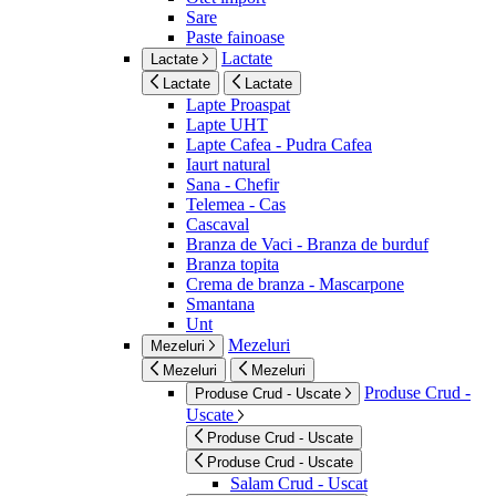
Sare
Paste fainoase
Lactate
Lactate
Lactate
Lactate
Lapte Proaspat
Lapte UHT
Lapte Cafea - Pudra Cafea
Iaurt natural
Sana - Chefir
Telemea - Cas
Cascaval
Branza de Vaci - Branza de burduf
Branza topita
Crema de branza - Mascarpone
Smantana
Unt
Mezeluri
Mezeluri
Mezeluri
Mezeluri
Produse Crud -
Produse Crud - Uscate
Uscate
Produse Crud - Uscate
Produse Crud - Uscate
Salam Crud - Uscat