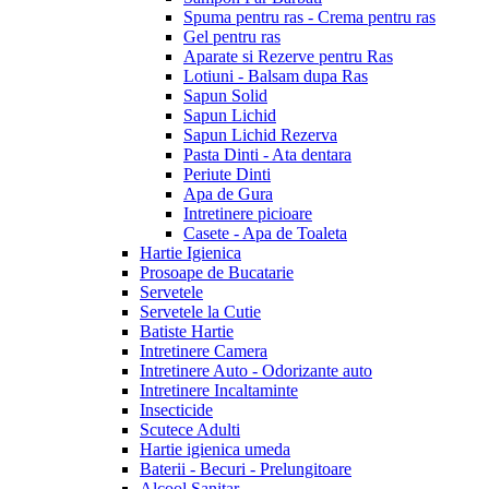
Spuma pentru ras - Crema pentru ras
Gel pentru ras
Aparate si Rezerve pentru Ras
Lotiuni - Balsam dupa Ras
Sapun Solid
Sapun Lichid
Sapun Lichid Rezerva
Pasta Dinti - Ata dentara
Periute Dinti
Apa de Gura
Intretinere picioare
Casete - Apa de Toaleta
Hartie Igienica
Prosoape de Bucatarie
Servetele
Servetele la Cutie
Batiste Hartie
Intretinere Camera
Intretinere Auto - Odorizante auto
Intretinere Incaltaminte
Insecticide
Scutece Adulti
Hartie igienica umeda
Baterii - Becuri - Prelungitoare
Alcool Sanitar