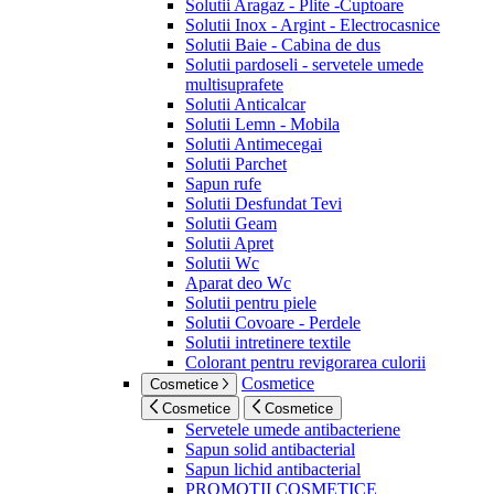
Solutii Aragaz - Plite -Cuptoare
Solutii Inox - Argint - Electrocasnice
Solutii Baie - Cabina de dus
Solutii pardoseli - servetele umede
multisuprafete
Solutii Anticalcar
Solutii Lemn - Mobila
Solutii Antimecegai
Solutii Parchet
Sapun rufe
Solutii Desfundat Tevi
Solutii Geam
Solutii Apret
Solutii Wc
Aparat deo Wc
Solutii pentru piele
Solutii Covoare - Perdele
Solutii intretinere textile
Colorant pentru revigorarea culorii
Cosmetice
Cosmetice
Cosmetice
Cosmetice
Servetele umede antibacteriene
Sapun solid antibacterial
Sapun lichid antibacterial
PROMOTII COSMETICE