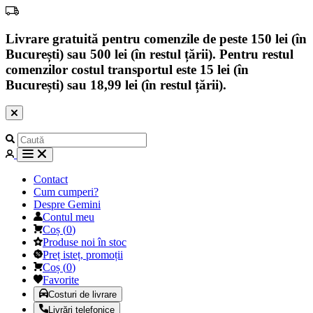
Livrare gratuită pentru comenzile de peste 150 lei (în
București) sau 500 lei (în restul țării). Pentru restul
comenzilor costul transportul este 15 lei (în
București) sau 18,99 lei (în restul țării).
Contact
Cum cumperi?
Despre Gemini
Contul meu
Coș
(
0
)
Produse noi în stoc
Preț isteț, promoții
Coș
(
0
)
Favorite
Costuri de livrare
Livrări telefonice