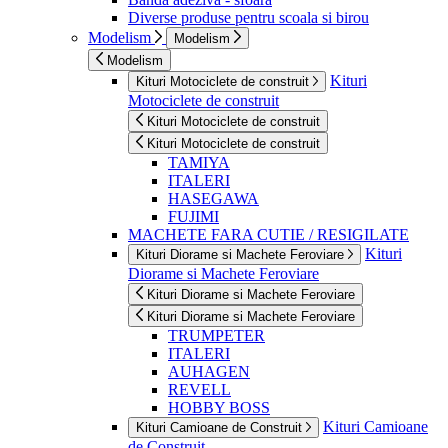
Diverse produse pentru scoala si birou
Modelism
Modelism
Modelism
Kituri
Kituri Motociclete de construit
Motociclete de construit
Kituri Motociclete de construit
Kituri Motociclete de construit
TAMIYA
ITALERI
HASEGAWA
FUJIMI
MACHETE FARA CUTIE / RESIGILATE
Kituri
Kituri Diorame si Machete Feroviare
Diorame si Machete Feroviare
Kituri Diorame si Machete Feroviare
Kituri Diorame si Machete Feroviare
TRUMPETER
ITALERI
AUHAGEN
REVELL
HOBBY BOSS
Kituri Camioane
Kituri Camioane de Construit
de Construit