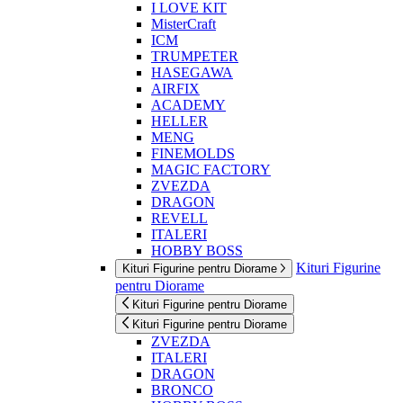
I LOVE KIT
MisterCraft
ICM
TRUMPETER
HASEGAWA
AIRFIX
ACADEMY
HELLER
MENG
FINEMOLDS
MAGIC FACTORY
ZVEZDA
DRAGON
REVELL
ITALERI
HOBBY BOSS
Kituri Figurine
Kituri Figurine pentru Diorame
pentru Diorame
Kituri Figurine pentru Diorame
Kituri Figurine pentru Diorame
ZVEZDA
ITALERI
DRAGON
BRONCO