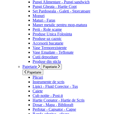
Pungi Alimentare - Pungi sandwich
Pungi Gheata - Hartie Copt
Set Pardoseala - Galeti - Storcatoare
Mopuri
Maturi - Faras
Maner metalic pentru mop-matura
Perii - Role scame
Produse Unica Folosinta
Produse uz caznic
Accesorii bucatarie
Vase Termorezistente
Vase Emailate - Teflonate
Cutii depozitare
Produse din sticla
Papetarie
Papetarie
Papetarie
Plicuri
Instrumente de scris
Lipici - Fluid Corector - Tus
Caiete
Cub notite - Post-it
Hartie Copiator - Hartie de Scris
Dosar - Mapa - Biblioraft
Perfotar - Capsator - Capse
Banda adeziva - sfoara