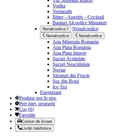
Vin Spumant Import
Vodka
Vermouth
Bitter - Aperitiv - Cocktail
Bauturi Alcoolice Miniaturi
Nonalcoolice
Nonalcoolice
Nonalcoolice
Nonalcoolice
Apa Minerala Romania
Apa Plata Romania
Apa Plata Import
Sucuri Acidulate
Sucuri Neacidulate
Nectar
Siropuri din Fructe
Suc din Rosii
Ice Tea
Energizant
Produse noi în stoc
Preț isteț, promoții
Coș
(
0
)
Favorite
Costuri de livrare
Livrări telefonice