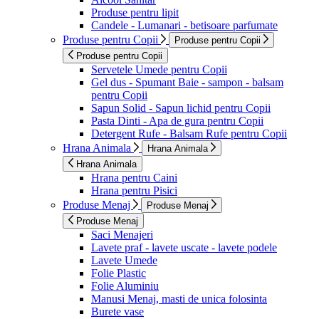
Produse pentru lipit
Candele - Lumanari - betisoare parfumate
Produse pentru Copii
Produse pentru Copii
Produse pentru Copii
Servetele Umede pentru Copii
Gel dus - Spumant Baie - sampon - balsam
pentru Copii
Sapun Solid - Sapun lichid pentru Copii
Pasta Dinti - Apa de gura pentru Copii
Detergent Rufe - Balsam Rufe pentru Copii
Hrana Animala
Hrana Animala
Hrana Animala
Hrana pentru Caini
Hrana pentru Pisici
Produse Menaj
Produse Menaj
Produse Menaj
Saci Menajeri
Lavete praf - lavete uscate - lavete podele
Lavete Umede
Folie Plastic
Folie Aluminiu
Manusi Menaj, masti de unica folosinta
Burete vase