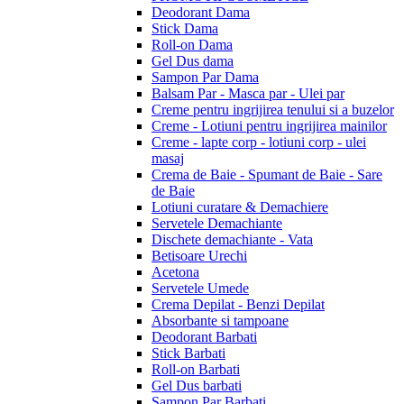
Deodorant Dama
Stick Dama
Roll-on Dama
Gel Dus dama
Sampon Par Dama
Balsam Par - Masca par - Ulei par
Creme pentru ingrijirea tenului si a buzelor
Creme - Lotiuni pentru ingrijirea mainilor
Creme - lapte corp - lotiuni corp - ulei
masaj
Crema de Baie - Spumant de Baie - Sare
de Baie
Lotiuni curatare & Demachiere
Servetele Demachiante
Dischete demachiante - Vata
Betisoare Urechi
Acetona
Servetele Umede
Crema Depilat - Benzi Depilat
Absorbante si tampoane
Deodorant Barbati
Stick Barbati
Roll-on Barbati
Gel Dus barbati
Sampon Par Barbati