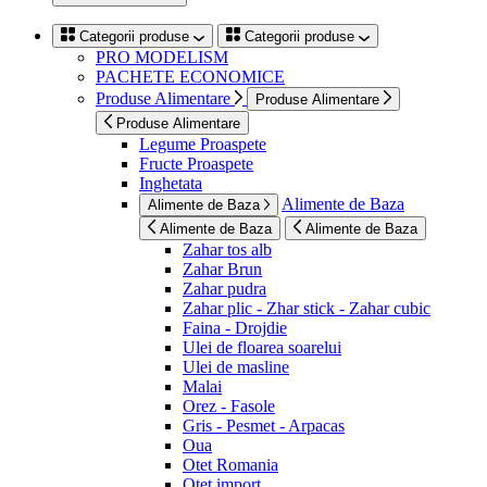
Categorii produse
Categorii produse
PRO MODELISM
PACHETE ECONOMICE
Produse Alimentare
Produse Alimentare
Produse Alimentare
Legume Proaspete
Fructe Proaspete
Inghetata
Alimente de Baza
Alimente de Baza
Alimente de Baza
Alimente de Baza
Zahar tos alb
Zahar Brun
Zahar pudra
Zahar plic - Zhar stick - Zahar cubic
Faina - Drojdie
Ulei de floarea soarelui
Ulei de masline
Malai
Orez - Fasole
Gris - Pesmet - Arpacas
Oua
Otet Romania
Otet import