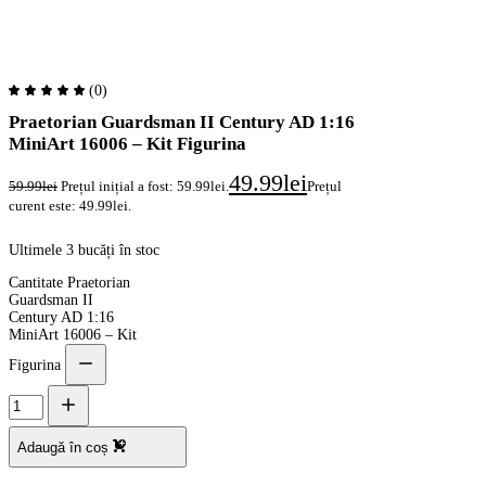
(0)
Praetorian Guardsman II Century AD 1:16
MiniArt 16006 – Kit Figurina
49.99
lei
59.99
lei
Prețul inițial a fost: 59.99lei.
Prețul
curent este: 49.99lei.
Ultimele 3 bucăți în stoc
Cantitate Praetorian
Guardsman II
Century AD 1:16
MiniArt 16006 – Kit
Figurina
Adaugă în coș