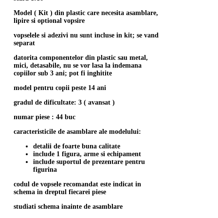
Model ( Kit ) din plastic care necesita asamblare,
lipire si optional vopsire
vopselele si adezivi nu sunt incluse in kit; se vand
separat
datorita componentelor din plastic sau metal,
mici, detasabile, nu se vor lasa la indemana
copiilor sub 3 ani; pot fi inghitite
model pentru copii peste 14 ani
gradul de dificultate: 3 ( avansat )
numar piese : 44 buc
caracteristicile de asamblare ale modelului:
detalii de foarte buna calitate
include 1 figura, arme si echipament
include suportul de prezentare pentru
figurina
codul de vopsele recomandat este indicat in
schema in dreptul fiecarei piese
studiati schema inainte de asamblare