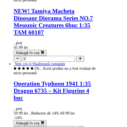
nicio persoană
NEW! Tamiya Macheta
Dinosaur Diorama Series NO.7
Mesozoic Creatures 6buc 1:35
TAM 60107
, preț
45.99 lei
Adaugă în coș
Vezi coș și finalizează comanda
(0)
, Acest produs nu a fost evaluat de
nicio persoană
Operation Typhoon 1941 1:35
Dragon 6735 – Kit Figurine 4
buc
, preț
59.99 lei
, Reducere de 14%
69.99 lei
-14%
Adaugă în coș