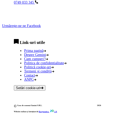
0749 033 345
Urmărește-ne pe Facebook
Link-uri utile
Prima pagină
Despre Gemini
Cum cumperi?
Politica de confidentialitate
Politică cookie-uri
Termeni și condiții
Contact
ANPC
Setări cookie-uri
©
Casa de comenzi Gemini S.R.L.
2026
Website realizat și întreținut de
Kooperativa
2.0