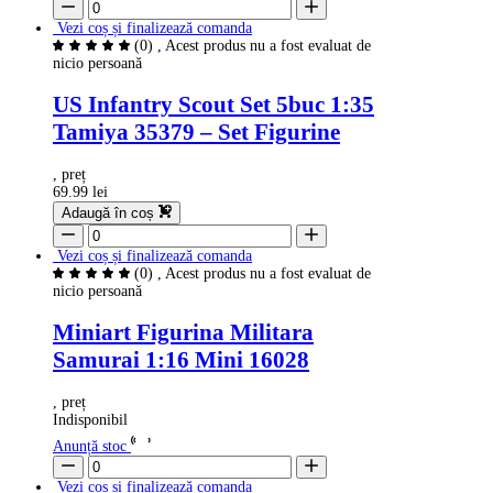
Vezi coș și finalizează comanda
(0)
, Acest produs nu a fost evaluat de
nicio persoană
US Infantry Scout Set 5buc 1:35
Tamiya 35379 – Set Figurine
, preț
69.99 lei
Adaugă în coș
Vezi coș și finalizează comanda
(0)
, Acest produs nu a fost evaluat de
nicio persoană
Miniart Figurina Militara
Samurai 1:16 Mini 16028
, preț
Indisponibil
Anunță stoc
Vezi coș și finalizează comanda