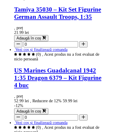
Tamiya 35030 – Kit Set Figurine
German Assault Troops, 1:35
, preț
21.99 lei
Adaugă în coș
Vezi coș și finalizează comanda
(0)
, Acest produs nu a fost evaluat de
nicio persoană
US Marines Guadalcanal 1942
1:35 Dragon 6379 – Kit Figurine
4 buc
, preț
52.99 lei
, Reducere de 12%
59.99 lei
-12%
Adaugă în coș
Vezi coș și finalizează comanda
(0)
, Acest produs nu a fost evaluat de