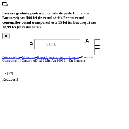
Livrare gratuită pentru comenzile de peste 150 lei (în
București) sau 500 lei (în restul țării). Pentru restul
comenzilor costul transportul este 15 lei (în București) sau
18,99 lei (în restul țării).
Prima pagină
Modelism
Kituri Figurine pentru Diorame
Praetorian
Guardsman II Century AD 1:16 MiniArt 16006 – Kit Figurina
-17%
Reduceri!