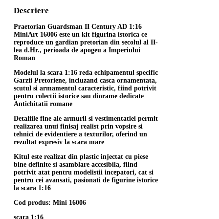
Descriere
Praetorian Guardsman II Century AD 1:16
MiniArt 16006 este un kit figurina istorica ce
reproduce un gardian pretorian din secolul al II-
lea d.Hr., perioada de apogeu a Imperiului
Roman
Modelul la scara 1:16 reda echipamentul specific
Garzii Pretoriene, incluzand casca ornamentata,
scutul si armamentul caracteristic, fiind potrivit
pentru colectii istorice sau diorame dedicate
Antichitatii romane
Detaliile fine ale armurii si vestimentatiei permit
realizarea unui finisaj realist prin vopsire si
tehnici de evidentiere a texturilor, oferind un
rezultat expresiv la scara mare
Kitul este realizat din plastic injectat cu piese
bine definite si asamblare accesibila, fiind
potrivit atat pentru modelistii incepatori, cat si
pentru cei avansati, pasionati de figurine istorice
la scara 1:16
Cod produs: Mini 16006
scara 1:16