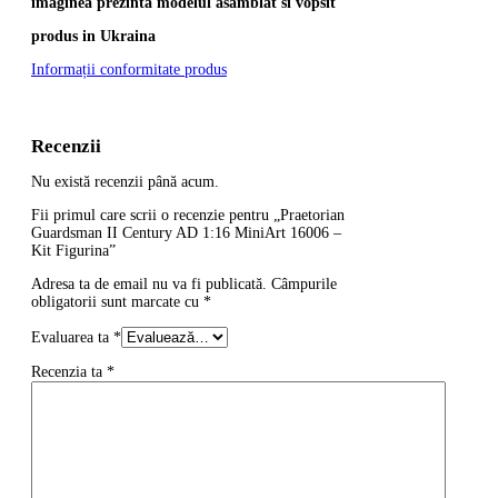
imaginea prezinta modelul asamblat si vopsit
produs in Ukraina
Informații conformitate produs
Recenzii
Nu există recenzii până acum.
Fii primul care scrii o recenzie pentru „Praetorian
Guardsman II Century AD 1:16 MiniArt 16006 –
Kit Figurina”
Adresa ta de email nu va fi publicată.
Câmpurile
obligatorii sunt marcate cu
*
Evaluarea ta
*
Recenzia ta
*