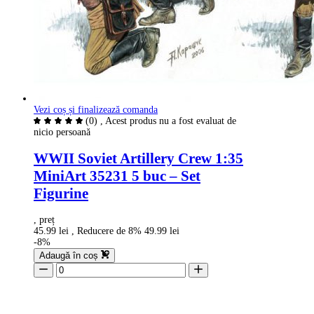
Vezi coș și finalizează comanda
(0)
, Acest produs nu a fost evaluat de
nicio persoană
WWII Soviet Artillery Crew 1:35
MiniArt 35231 5 buc – Set
Figurine
, preț
45.99 lei
, Reducere de 8%
49.99 lei
-8%
Adaugă în coș