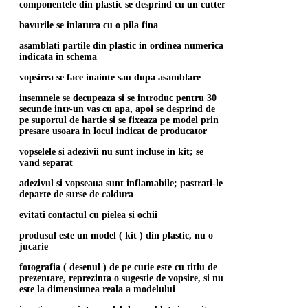
componentele din plastic se desprind cu un cutter
bavurile se inlatura cu o pila fina
asamblati partile din plastic in ordinea numerica
indicata in schema
vopsirea se face inainte sau dupa asamblare
insemnele se decupeaza si se introduc pentru 30
secunde intr-un vas cu apa, apoi se desprind de
pe suportul de hartie si se fixeaza pe model prin
presare usoara in locul indicat de producator
vopselele si adezivii nu sunt incluse in kit; se
vand separat
adezivul si vopseaua sunt inflamabile; pastrati-le
departe de surse de caldura
evitati contactul cu pielea si ochii
produsul este un model ( kit ) din plastic, nu o
jucarie
fotografia ( desenul ) de pe cutie este cu titlu de
prezentare, reprezinta o sugestie de vopsire, si nu
este la dimensiunea reala a modelului