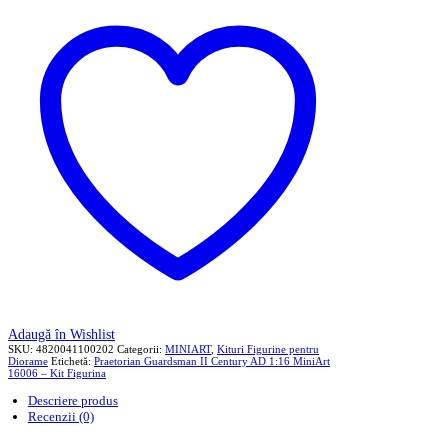
Adaugă în Wishlist
SKU:
4820041100202
Categorii:
MINIART
,
Kituri Figurine pentru
Diorame
Etichetă:
Praetorian Guardsman II Century AD 1:16 MiniArt
16006 – Kit Figurina
Descriere produs
Recenzii (0)