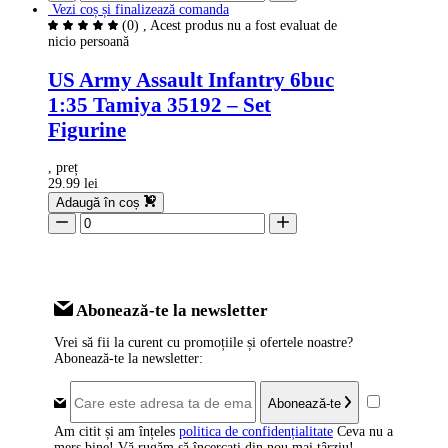
Vezi coș și finalizează comanda
(0)
, Acest produs nu a fost evaluat de
nicio persoană
US Army Assault Infantry 6buc
1:35 Tamiya 35192 – Set
Figurine
, preț
29.99 lei
Adaugă în coș
Abonează-te la newsletter
Vrei să fii la curent cu promoțiile și ofertele noastre?
Abonează-te la newsletter:
Abonează-te
Am citit și am înțeles
politica de confidențialitate
Ceva nu a
mers bine! Vă rugăm să încercați din nou mai târziu!