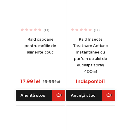
(0)
(0)
Raid capcane
Raid Insecte
pentru moliile de
Taratoare Actiune
alimente 3buc
Instantanee cu
parfum de ulei de
eucalipt spray
400ml
17.99 lei
Indisponibil
19.99 lei
Anunță stoc
Anunță stoc