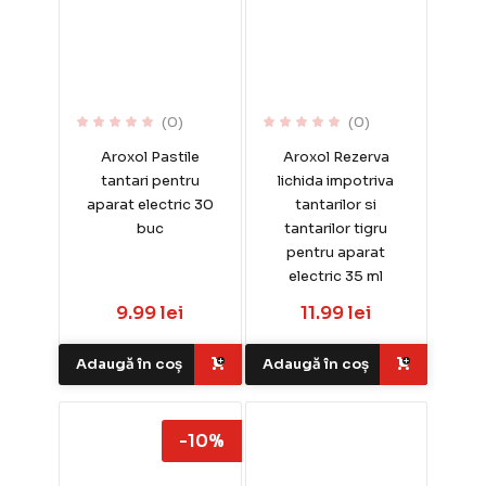
(0)
(0)
Aroxol Pastile
Aroxol Rezerva
tantari pentru
lichida impotriva
aparat electric 30
tantarilor si
buc
tantarilor tigru
pentru aparat
electric 35 ml
9.99 lei
11.99 lei
Adaugă în coș
Adaugă în coș
-10%