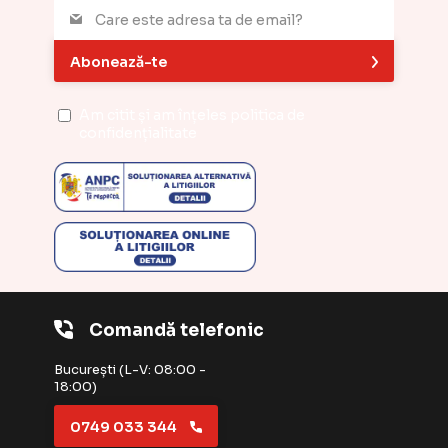
Abonează-te
Am citit și am înțeles
politica de
confidențialitate
Comandă telefonic
București (L-V: 08:00 -
18:00)
0749 033 344