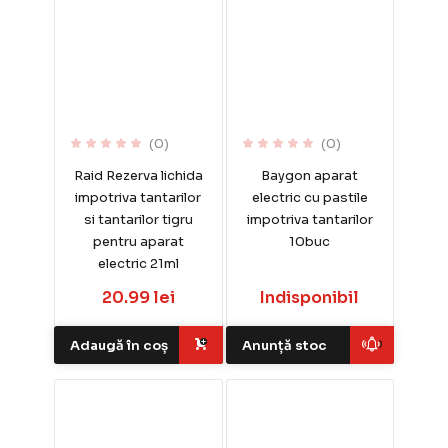
(0)
(0)
Raid Rezerva lichida
Baygon aparat
impotriva tantarilor
electric cu pastile
si tantarilor tigru
impotriva tantarilor
pentru aparat
10buc
electric 21ml
20.99 lei
Indisponibil
Adaugă în coș
Anunță stoc