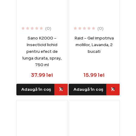
(0)
(0)
Sano K2000 –
Raid – Gel impotriva
Insecticid lichid
moliilor, Lavanda, 2
pentru efect de
bucati
lunga durata, spray,
750 ml
37.99 lei
15.99 lei
Adaugă în coș
Adaugă în coș