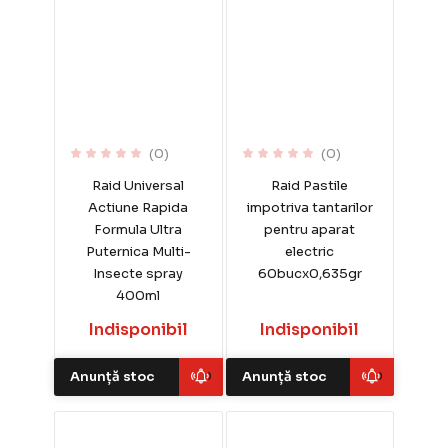
(0)
(0)
Raid Universal
Raid Pastile
Actiune Rapida
impotriva tantarilor
Formula Ultra
pentru aparat
Puternica Multi-
electric
Insecte spray
60bucx0,635gr
400ml
Indisponibil
Indisponibil
Anunță stoc
Anunță stoc