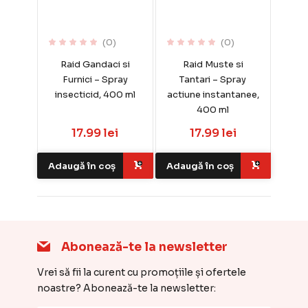
(0)
(0)
Raid Gandaci si
Raid Muste si
Furnici – Spray
Tantari – Spray
insecticid, 400 ml
actiune instantanee,
400 ml
17.99 lei
17.99 lei
Adaugă în coș
Adaugă în coș
Abonează-te la newsletter
Vrei să fii la curent cu promoțiile și ofertele
noastre? Abonează-te la newsletter: