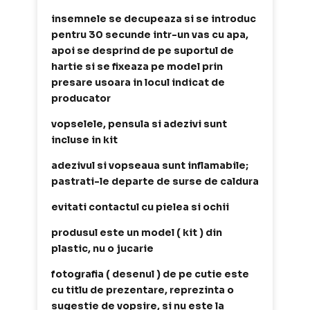
insemnele se decupeaza si se introduc
pentru 30 secunde intr-un vas cu apa,
apoi se desprind de pe suportul de
hartie si se fixeaza pe model prin
presare usoara in locul indicat de
producator
vopselele, pensula si adezivi sunt
incluse in kit
adezivul si vopseaua sunt inflamabile;
pastrati-le departe de surse de caldura
evitati contactul cu pielea si ochii
produsul este un model ( kit ) din
plastic, nu o jucarie
fotografia ( desenul ) de pe cutie este
cu titlu de prezentare, reprezinta o
sugestie de vopsire, si nu este la