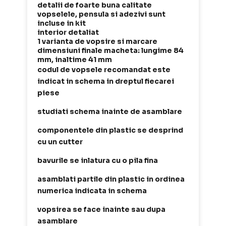
detalii de foarte buna calitate
vopselele, pensula si adezivi sunt
incluse in kit
interior detaliat
1 varianta de vopsire si marcare
dimensiuni finale macheta: lungime 84
mm, inaltime 41 mm
codul de vopsele recomandat este
indicat in schema in dreptul fiecarei
piese
studiati schema inainte de asamblare
componentele din plastic se desprind
cu un cutter
bavurile se inlatura cu o pila fina
asamblati partile din plastic in ordinea
numerica indicata in schema
vopsirea se face inainte sau dupa
asamblare