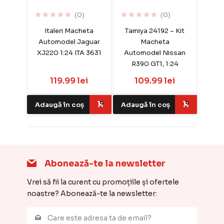
(0)
(0)
Italeri Macheta
Tamiya 24192 – Kit
Automodel Jaguar
Macheta
XJ220 1:24 ITA 3631
Automodel Nissan
R390 GT1, 1:24
119.99 lei
109.99 lei
Adaugă în coș
Adaugă în coș
Abonează-te la newsletter
Vrei să fii la curent cu promoțiile și ofertele
noastre? Abonează-te la newsletter: