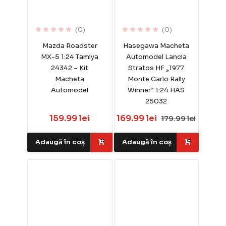
(0)
(0)
Mazda Roadster
Hasegawa Macheta
MX-5 1:24 Tamiya
Automodel Lancia
24342 – Kit
Stratos HF „1977
Macheta
Monte Carlo Rally
Automodel
Winner” 1:24 HAS
25032
159.99 lei
169.99 lei
179.99 lei
Adaugă în coș
Adaugă în coș