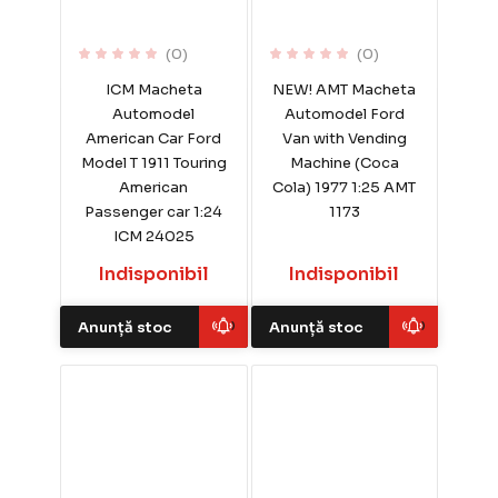
(0)
(0)
ICM Macheta
NEW! AMT Macheta
Automodel
Automodel Ford
American Car Ford
Van with Vending
Model T 1911 Touring
Machine (Coca
American
Cola) 1977 1:25 AMT
Passenger car 1:24
1173
ICM 24025
Indisponibil
Indisponibil
Anunță stoc
Anunță stoc