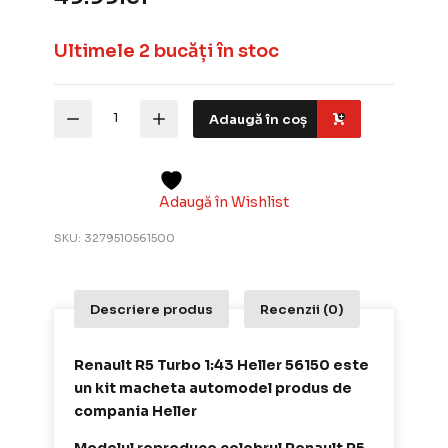
Ultimele 2 bucăți în stoc
Cantitate
Adaugă în coș
Renault
R5
Turbo
1:43
Heller
Adaugă în Wishlist
56150
–
SKU:
3279510561500
Kit
Macheta
Automodel
cu
Descriere produs
Recenzii (0)
vopseluri
si
adeziv
Renault R5 Turbo 1:43 Heller 56150 este
un kit macheta automodel produs de
compania Heller