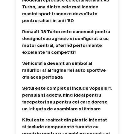
Modelul reproduce celebrul Renault R5
Turbo, una dintre cele mai iconice
masini sport franceze dezvoltate
pentru raliuri in anii ’80
Renault R5 Turbo este cunoscut pentru
designul sau agresiv si configuratia cu
motor central, oferind performante
excelente in competitii
Vehiculul a devenit un simbol al
raliurilor si al ingineriei auto sportive
din acea perioada
Setul este complet si include vopseluri,
pensula si adeziv, fiind ideal pentru
incepatori sau pentru cei care doresc
un kit gata de asamblare si finisare
Kitul este realizat din plastic injectat
si include componente turnate cu
precizie pentru o asamblare corecta si