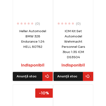
(0)
(0)
Heller Automodel
ICM Kit Set
BMW 328
Automodel
Endurance 1:24
Wehrmacht
HELL 80782
Personnel Cars
3buc 1:35 ICM
DS3504
Indisponibil
Indisponibil
Anunță stoc
Anunță stoc
-10%