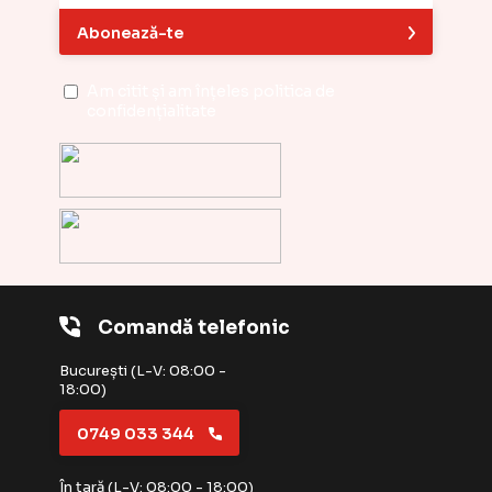
Abonează-te
Am citit și am înțeles
politica de
confidențialitate
Comandă telefonic
București (L-V: 08:00 -
18:00)
0749 033 344
În țară (L-V: 08:00 - 18:00)