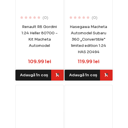
(0)
(0)
Renault R8 Gordini
Hasegawa Macheta
1:24 Heller 80700 –
Automodel Subaru
Kit Macheta
360 „Convertible”
Automodel
limited edition 1:24
HAS 20494
109.99 lei
119.99 lei
Adaugă în coș
Adaugă în coș