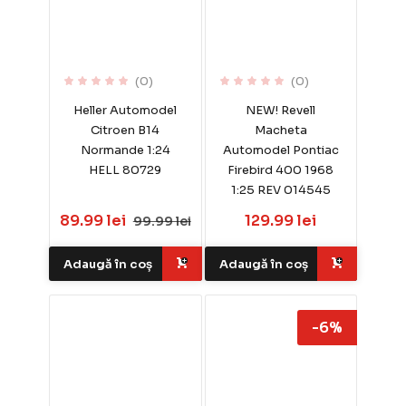
(0)
(0)
Heller Automodel
NEW! Revell
Citroen B14
Macheta
Normande 1:24
Automodel Pontiac
HELL 80729
Firebird 400 1968
1:25 REV 014545
89.99 lei
129.99 lei
99.99 lei
Adaugă în coș
Adaugă în coș
-6%