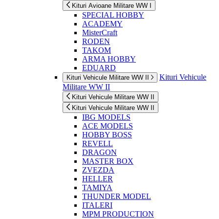
Kituri Avioane Militare WW I
SPECIAL HOBBY
ACADEMY
MisterCraft
RODEN
TAKOM
ARMA HOBBY
EDUARD
Kituri Vehicule
Kituri Vehicule Militare WW II
Militare WW II
Kituri Vehicule Militare WW II
Kituri Vehicule Militare WW II
IBG MODELS
ACE MODELS
HOBBY BOSS
REVELL
DRAGON
MASTER BOX
ZVEZDA
HELLER
TAMIYA
THUNDER MODEL
ITALERI
MPM PRODUCTION