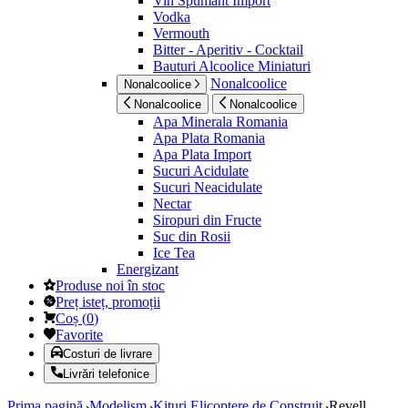
Vin Spumant Import
Vodka
Vermouth
Bitter - Aperitiv - Cocktail
Bauturi Alcoolice Miniaturi
Nonalcoolice
Nonalcoolice
Nonalcoolice
Nonalcoolice
Apa Minerala Romania
Apa Plata Romania
Apa Plata Import
Sucuri Acidulate
Sucuri Neacidulate
Nectar
Siropuri din Fructe
Suc din Rosii
Ice Tea
Energizant
Produse noi în stoc
Preț isteț, promoții
Coș
(
0
)
Favorite
Costuri de livrare
Livrări telefonice
Prima pagină
Modelism
Kituri Elicoptere de Construit
Revell