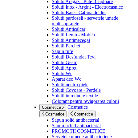
Solutii Aragaz - Plite -Cuptoare
Solutii Inox - Argint - Electrocasnice
Solutii Baie - Cabina de dus
Solutii pardoseli - servetele umede
multisuprafete
Solutii Anticalcar
Solutii Lemn - Mobila
Solutii Antimecegai
Solutii Parchet
Sapun rufe
Solutii Desfundat Tevi
Solutii Geam
Solutii Apret
Solutii Wc
Aparat deo Wc
Solutii pentru piele
Solutii Covoare - Perdele
Solutii intretinere textile
Colorant pentru revigorarea culorii
Cosmetice
Cosmetice
Cosmetice
Cosmetice
Sapun solid antibacterial
Sapun lichid antibacterial
PROMOTII COSMETICE
Servetele umede antibacteriene