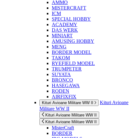
AMMO
MISTERCRAFT
ICM
SPECIAL HOBBY
ACADEMY
DAS WERK
MINIART
AMUSING HOBBY
MENG
BORDER MODEL
TAKOM
RYEFIELD MODEL
TRUMPETER
SUYATA
BRONCO
HASEGAWA
RODEN
AIRFIXFIX
Kituri Avioane
Kituri Avioane Militare WW II
Militare WW II
Kituri Avioane Militare WW II
Kituri Avioane Militare WW II
MisterCraft
BORDER