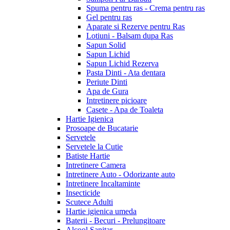
Spuma pentru ras - Crema pentru ras
Gel pentru ras
Aparate si Rezerve pentru Ras
Lotiuni - Balsam dupa Ras
Sapun Solid
Sapun Lichid
Sapun Lichid Rezerva
Pasta Dinti - Ata dentara
Periute Dinti
Apa de Gura
Intretinere picioare
Casete - Apa de Toaleta
Hartie Igienica
Prosoape de Bucatarie
Servetele
Servetele la Cutie
Batiste Hartie
Intretinere Camera
Intretinere Auto - Odorizante auto
Intretinere Incaltaminte
Insecticide
Scutece Adulti
Hartie igienica umeda
Baterii - Becuri - Prelungitoare
Alcool Sanitar