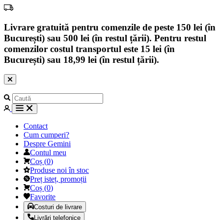
Livrare gratuită pentru comenzile de peste 150 lei (în
București) sau 500 lei (în restul țării). Pentru restul
comenzilor costul transportul este 15 lei (în
București) sau 18,99 lei (în restul țării).
Contact
Cum cumperi?
Despre Gemini
Contul meu
Coș
(
0
)
Produse noi în stoc
Preț isteț, promoții
Coș
(
0
)
Favorite
Costuri de livrare
Livrări telefonice