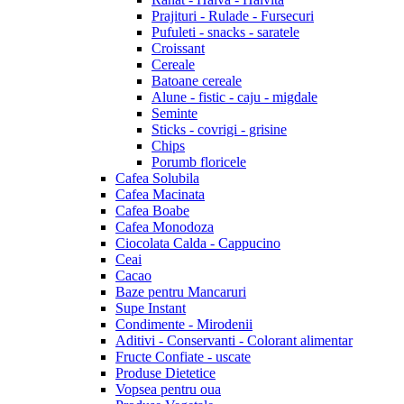
Prajituri - Rulade - Fursecuri
Pufuleti - snacks - saratele
Croissant
Cereale
Batoane cereale
Alune - fistic - caju - migdale
Seminte
Sticks - covrigi - grisine
Chips
Porumb floricele
Cafea Solubila
Cafea Macinata
Cafea Boabe
Cafea Monodoza
Ciocolata Calda - Cappucino
Ceai
Cacao
Baze pentru Mancaruri
Supe Instant
Condimente - Mirodenii
Aditivi - Conservanti - Colorant alimentar
Fructe Confiate - uscate
Produse Dietetice
Vopsea pentru oua