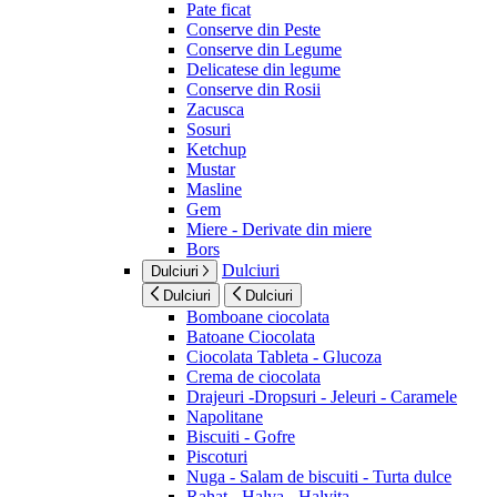
Pate ficat
Conserve din Peste
Conserve din Legume
Delicatese din legume
Conserve din Rosii
Zacusca
Sosuri
Ketchup
Mustar
Masline
Gem
Miere - Derivate din miere
Bors
Dulciuri
Dulciuri
Dulciuri
Dulciuri
Bomboane ciocolata
Batoane Ciocolata
Ciocolata Tableta - Glucoza
Crema de ciocolata
Drajeuri -Dropsuri - Jeleuri - Caramele
Napolitane
Biscuiti - Gofre
Piscoturi
Nuga - Salam de biscuiti - Turta dulce
Rahat - Halva - Halvita