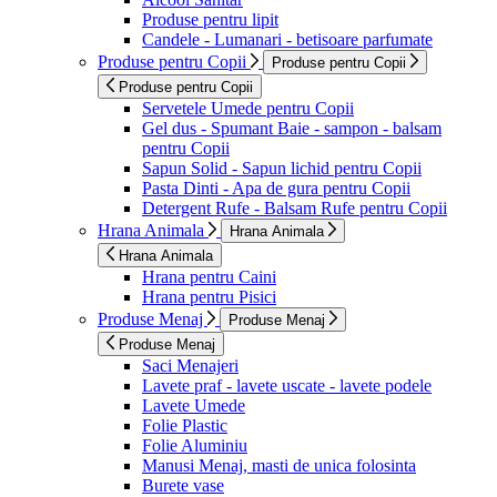
Produse pentru lipit
Candele - Lumanari - betisoare parfumate
Produse pentru Copii
Produse pentru Copii
Produse pentru Copii
Servetele Umede pentru Copii
Gel dus - Spumant Baie - sampon - balsam
pentru Copii
Sapun Solid - Sapun lichid pentru Copii
Pasta Dinti - Apa de gura pentru Copii
Detergent Rufe - Balsam Rufe pentru Copii
Hrana Animala
Hrana Animala
Hrana Animala
Hrana pentru Caini
Hrana pentru Pisici
Produse Menaj
Produse Menaj
Produse Menaj
Saci Menajeri
Lavete praf - lavete uscate - lavete podele
Lavete Umede
Folie Plastic
Folie Aluminiu
Manusi Menaj, masti de unica folosinta
Burete vase