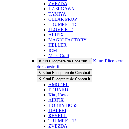
ZVEZDA
HASEGAWA
TAMIYA
CLEAR PROP
TRUMPETER
I LOVE KIT
AIRFIX
MAGIC FACTORY
HELLER
ICM
MisterCraft
Kituri Elicoptere
Kituri Elicoptere de Construit
de Construit
Kituri Elicoptere de Construit
Kituri Elicoptere de Construit
AMODEL
EDUARD
KittyHawk
AIRFIX
HOBBY BOSS
ITALERI
REVELL
TRUMPETER
ZVEZDA