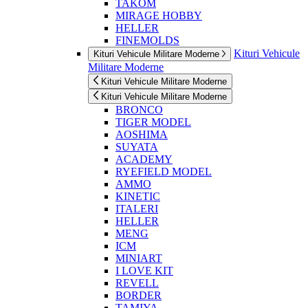
TAKOM
MIRAGE HOBBY
HELLER
FINEMOLDS
Kituri Vehicule
Kituri Vehicule Militare Moderne
Militare Moderne
Kituri Vehicule Militare Moderne
Kituri Vehicule Militare Moderne
BRONCO
TIGER MODEL
AOSHIMA
SUYATA
ACADEMY
RYEFIELD MODEL
AMMO
KINETIC
ITALERI
HELLER
MENG
ICM
MINIART
I LOVE KIT
REVELL
BORDER
TAMIYA