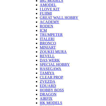
IBG MODELS
AMODEL
I LOVE KIT
FUJIMI
GREAT WALL HOBBY
ACADEMY
RODEN
ICM
TRUMPETER
ITALERI
BRONCO
MINIART
ZOUKEI MURA
REVELL
DAS WERK
SPECIAL HOBBY
HASEGAWA
TAMIYA
CLEAR PROP
ZVEZDA
EDUARD
HOBBY BOSS
DRAGON
AIRFIX
HK MODELS