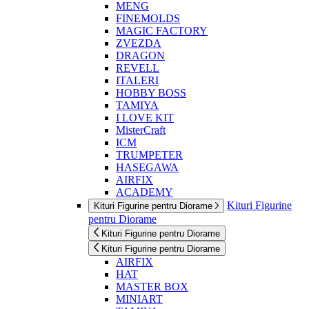
MENG
FINEMOLDS
MAGIC FACTORY
ZVEZDA
DRAGON
REVELL
ITALERI
HOBBY BOSS
TAMIYA
I LOVE KIT
MisterCraft
ICM
TRUMPETER
HASEGAWA
AIRFIX
ACADEMY
Kituri Figurine
Kituri Figurine pentru Diorame
pentru Diorame
Kituri Figurine pentru Diorame
Kituri Figurine pentru Diorame
AIRFIX
HAT
MASTER BOX
MINIART