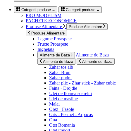
Categorii produse
Categorii produse
PRO MODELISM
PACHETE ECONOMICE
Produse Alimentare
Produse Alimentare
Produse Alimentare
Legume Proaspete
Fructe Proaspete
Inghetata
Alimente de Baza
Alimente de Baza
Alimente de Baza
Alimente de Baza
Zahar tos alb
Zahar Brun
Zahar pudra
Zahar plic - Zhar stick - Zahar cubic
Faina - Drojdie
Ulei de floarea soarelui
Ulei de masline
Malai
Orez - Fasole
Gris - Pesmet - Arpacas
Oua
Otet Romania
Otet import