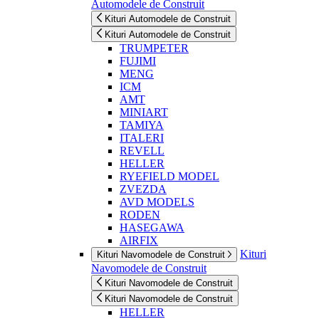
Automodele de Construit
Kituri Automodele de Construit
Kituri Automodele de Construit
TRUMPETER
FUJIMI
MENG
ICM
AMT
MINIART
TAMIYA
ITALERI
REVELL
HELLER
RYEFIELD MODEL
ZVEZDA
AVD MODELS
RODEN
HASEGAWA
AIRFIX
Kituri
Kituri Navomodele de Construit
Navomodele de Construit
Kituri Navomodele de Construit
Kituri Navomodele de Construit
HELLER