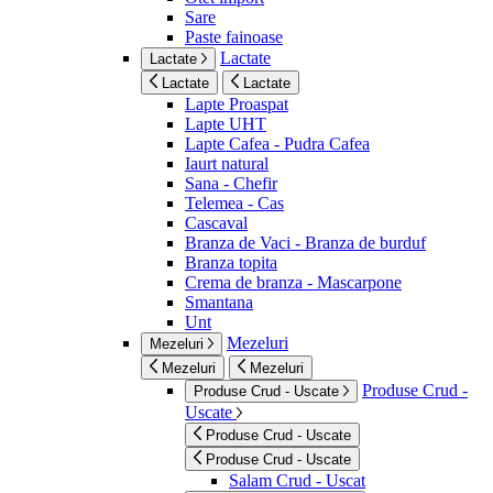
Sare
Paste fainoase
Lactate
Lactate
Lactate
Lactate
Lapte Proaspat
Lapte UHT
Lapte Cafea - Pudra Cafea
Iaurt natural
Sana - Chefir
Telemea - Cas
Cascaval
Branza de Vaci - Branza de burduf
Branza topita
Crema de branza - Mascarpone
Smantana
Unt
Mezeluri
Mezeluri
Mezeluri
Mezeluri
Produse Crud -
Produse Crud - Uscate
Uscate
Produse Crud - Uscate
Produse Crud - Uscate
Salam Crud - Uscat