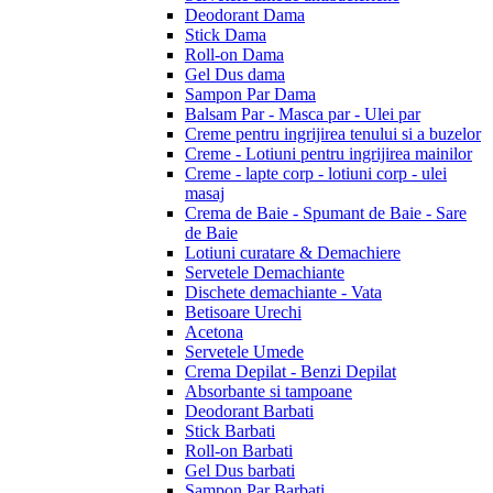
Deodorant Dama
Stick Dama
Roll-on Dama
Gel Dus dama
Sampon Par Dama
Balsam Par - Masca par - Ulei par
Creme pentru ingrijirea tenului si a buzelor
Creme - Lotiuni pentru ingrijirea mainilor
Creme - lapte corp - lotiuni corp - ulei
masaj
Crema de Baie - Spumant de Baie - Sare
de Baie
Lotiuni curatare & Demachiere
Servetele Demachiante
Dischete demachiante - Vata
Betisoare Urechi
Acetona
Servetele Umede
Crema Depilat - Benzi Depilat
Absorbante si tampoane
Deodorant Barbati
Stick Barbati
Roll-on Barbati
Gel Dus barbati
Sampon Par Barbati