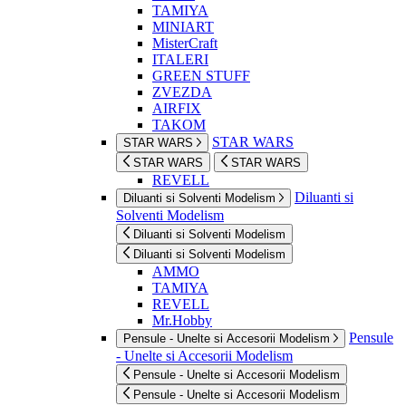
TAMIYA
MINIART
MisterCraft
ITALERI
GREEN STUFF
ZVEZDA
AIRFIX
TAKOM
STAR WARS
STAR WARS
STAR WARS
STAR WARS
REVELL
Diluanti si
Diluanti si Solventi Modelism
Solventi Modelism
Diluanti si Solventi Modelism
Diluanti si Solventi Modelism
AMMO
TAMIYA
REVELL
Mr.Hobby
Pensule
Pensule - Unelte si Accesorii Modelism
- Unelte si Accesorii Modelism
Pensule - Unelte si Accesorii Modelism
Pensule - Unelte si Accesorii Modelism