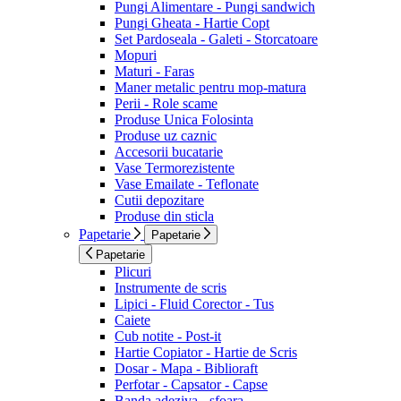
Pungi Alimentare - Pungi sandwich
Pungi Gheata - Hartie Copt
Set Pardoseala - Galeti - Storcatoare
Mopuri
Maturi - Faras
Maner metalic pentru mop-matura
Perii - Role scame
Produse Unica Folosinta
Produse uz caznic
Accesorii bucatarie
Vase Termorezistente
Vase Emailate - Teflonate
Cutii depozitare
Produse din sticla
Papetarie
Papetarie
Papetarie
Plicuri
Instrumente de scris
Lipici - Fluid Corector - Tus
Caiete
Cub notite - Post-it
Hartie Copiator - Hartie de Scris
Dosar - Mapa - Biblioraft
Perfotar - Capsator - Capse
Banda adeziva - sfoara