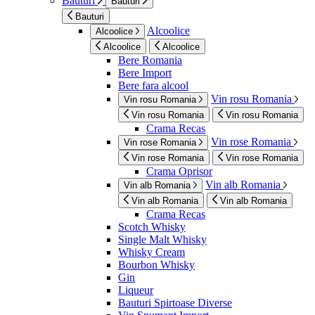
Bauturi
Bauturi
Bauturi
Alcoolice
Alcoolice
Alcoolice
Alcoolice
Bere Romania
Bere Import
Bere fara alcool
Vin rosu Romania
Vin rosu Romania
Vin rosu Romania
Vin rosu Romania
Crama Recas
Vin rose Romania
Vin rose Romania
Vin rose Romania
Vin rose Romania
Crama Oprisor
Vin alb Romania
Vin alb Romania
Vin alb Romania
Vin alb Romania
Crama Recas
Scotch Whisky
Single Malt Whisky
Whisky Cream
Bourbon Whisky
Gin
Liqueur
Bauturi Spirtoase Diverse