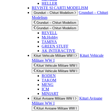
HELLER
REVISTE SI CARTI MODELISM
Grunduri – Chituri
Grunduri – Chituri Modelism
Modelism
Grunduri – Chituri Modelism
Grunduri – Chituri Modelism
REVELL
Mr.Hobby
TAMIYA
GREEN STUFF
AK INTERACTIVE
Kituri Vehicule
Kituri Vehicule Militare WW I
Militare WW I
Kituri Vehicule Militare WW I
Kituri Vehicule Militare WW I
RODEN
TAKOM
MENG
ICM
MINIART
Kituri Avioane
Kituri Avioane Militare WW I
Militare WW I
Kituri Avioane Militare WW I