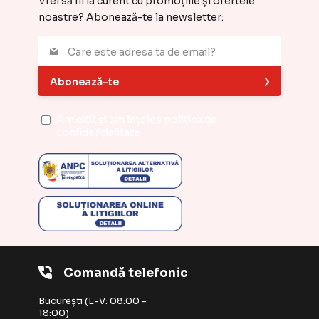
Vrei să fii la curent cu promoțiile și ofertele
noastre? Abonează-te la newsletter:
Abonează-te
Am citit și am înțeles
politica de
confidențialitate
Comandă telefonic
București (L-V: 08:00 -
18:00)