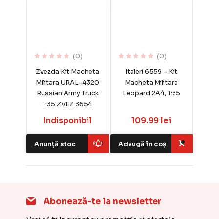
(0)
(0)
Zvezda Kit Macheta
Italeri 6559 – Kit
Militara URAL-4320
Macheta Militara
Russian Army Truck
Leopard 2A4, 1:35
1:35 ZVEZ 3654
Indisponibil
109.99 lei
Anunță stoc
Adaugă în coș
Abonează-te la newsletter