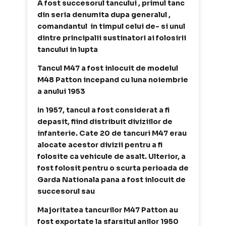
A fost succesorul tancului , primul tanc
din seria denumita dupa generalul ,
comandantul in timpul celui de- si unul
dintre principalii sustinatori ai folosirii
tancului in lupta
Tancul M47 a fost inlocuit de modelul
M48 Patton incepand cu luna noiembrie
a anului 1953
In 1957, tancul a fost considerat a fi
depasit, fiind distribuit diviziilor de
infanterie. Cate 20 de tancuri M47 erau
alocate acestor divizii pentru a fi
folosite ca vehicule de asalt. Ulterior, a
fost folosit pentru o scurta perioada de
Garda Nationala pana a fost inlocuit de
succesorul sau
Majoritatea tancurilor M47 Patton au
fost exportate la sfarsitul anilor 1950