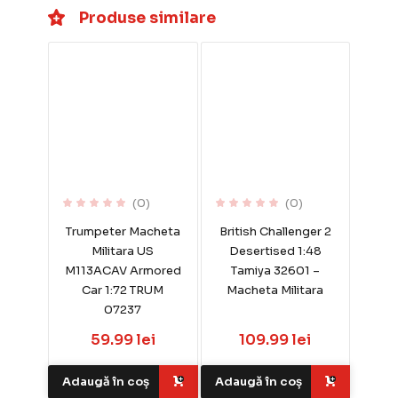
Produse similare
(0)
(0)
Trumpeter Macheta
British Challenger 2
Militara US
Desertised 1:48
M113ACAV Armored
Tamiya 32601 –
Car 1:72 TRUM
Macheta Militara
07237
59.99 lei
109.99 lei
Adaugă în coș
Adaugă în coș