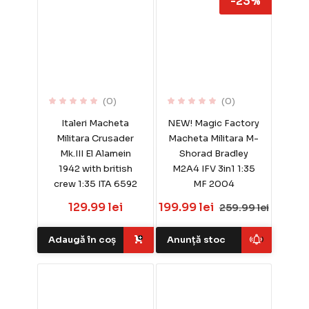
-23%
(0)
(0)
Italeri Macheta
NEW! Magic Factory
Militara Crusader
Macheta Militara M-
Mk.III El Alamein
Shorad Bradley
1942 with british
M2A4 IFV 3in1 1:35
crew 1:35 ITA 6592
MF 2004
129.99 lei
199.99 lei
259.99 lei
Adaugă în coș
Anunță stoc