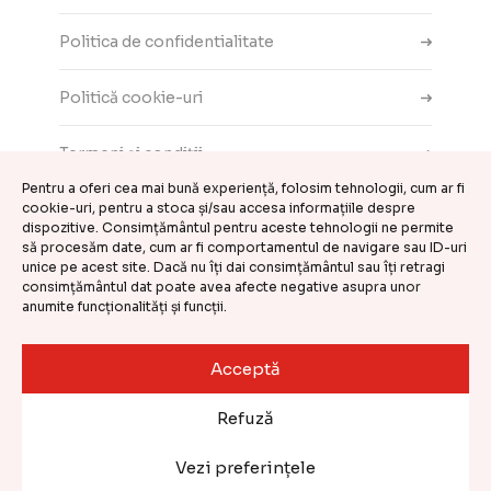
Politica de confidentialitate
Politică cookie-uri
Termeni și condiții
Pentru a oferi cea mai bună experiență, folosim tehnologii, cum ar fi
cookie-uri, pentru a stoca și/sau accesa informațiile despre
Contact
dispozitive. Consimțământul pentru aceste tehnologii ne permite
să procesăm date, cum ar fi comportamentul de navigare sau ID-uri
ANPC
unice pe acest site. Dacă nu îți dai consimțământul sau îți retragi
consimțământul dat poate avea afecte negative asupra unor
anumite funcționalități și funcții.
Setări cookie-uri
Acceptă
©
CASA DE COMENZI GEMINI S.R.L.
2026
Refuză
Website realizat și întreținut de
Kooperativa
Vezi preferințele
Categorii produse
Coș
0