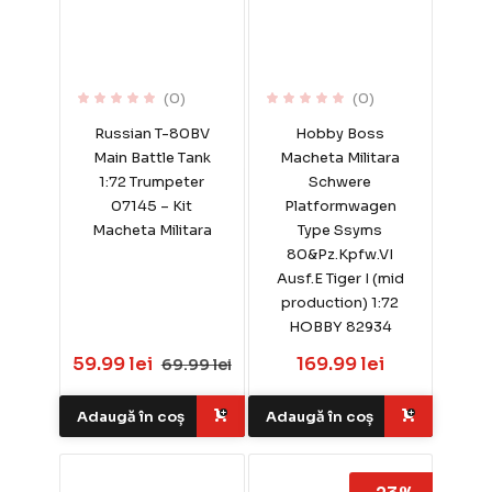
(0)
(0)
Russian T-80BV
Hobby Boss
Main Battle Tank
Macheta Militara
1:72 Trumpeter
Schwere
07145 – Kit
Platformwagen
Macheta Militara
Type Ssyms
80&Pz.Kpfw.VI
Ausf.E Tiger I (mid
production) 1:72
HOBBY 82934
59.99 lei
169.99 lei
69.99 lei
Adaugă în coș
Adaugă în coș