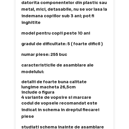
datorita componentelor din plastic sau
metal, mici, detasabile, nu se vor lasa la
indemana copiilor sub 3 ani; pot fi
inghitite
model pentru copii peste 10 ani
gradul de dificultate: 5 ( foarte dificil )
numar piese: 255 buc
caracteristicile de asamblare ale
modelului:
detalii de foarte buna calitate
lungime macheta 26,5cm
include o figura
4 variante de vopsire si marcare
codul de vopsele recomandat este
indicat in schema in dreptul fiecarei
piese
studiati schema inainte de asamblare