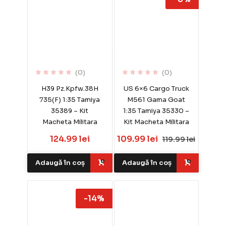
(0)
(0)
H39 Pz.Kpfw.38H
US 6×6 Cargo Truck
735(F) 1:35 Tamiya
M561 Gama Goat
35389 – Kit
1:35 Tamiya 35330 –
Macheta Militara
Kit Macheta Militara
124.99 lei
109.99 lei
119.99 lei
Adaugă în coș
Adaugă în coș
-14%