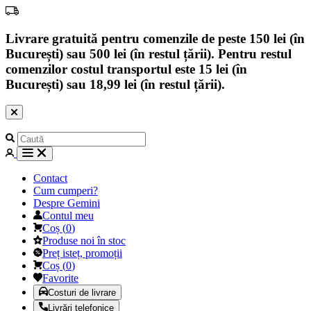
Livrare gratuită pentru comenzile de peste 150 lei (în
București) sau 500 lei (în restul țării). Pentru restul
comenzilor costul transportul este 15 lei (în
București) sau 18,99 lei (în restul țării).
Contact
Cum cumperi?
Despre Gemini
Contul meu
Coș
(
0
)
Produse noi în stoc
Preț isteț, promoții
Coș
(
0
)
Favorite
Costuri de livrare
Livrări telefonice