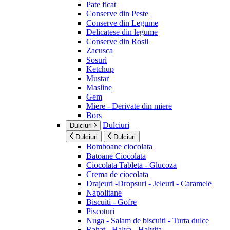
Pate ficat
Conserve din Peste
Conserve din Legume
Delicatese din legume
Conserve din Rosii
Zacusca
Sosuri
Ketchup
Mustar
Masline
Gem
Miere - Derivate din miere
Bors
Dulciuri
Dulciuri
Dulciuri
Dulciuri
Bomboane ciocolata
Batoane Ciocolata
Ciocolata Tableta - Glucoza
Crema de ciocolata
Drajeuri -Dropsuri - Jeleuri - Caramele
Napolitane
Biscuiti - Gofre
Piscoturi
Nuga - Salam de biscuiti - Turta dulce
Rahat - Halva - Halvita