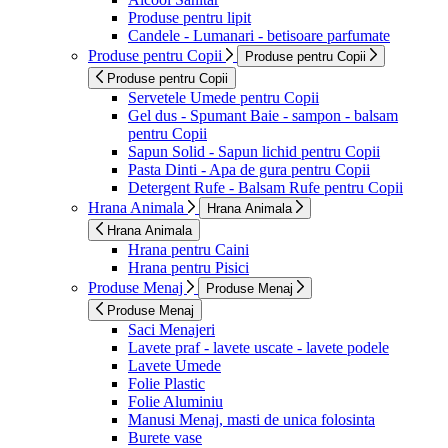
Produse pentru lipit
Candele - Lumanari - betisoare parfumate
Produse pentru Copii
Produse pentru Copii
Produse pentru Copii
Servetele Umede pentru Copii
Gel dus - Spumant Baie - sampon - balsam
pentru Copii
Sapun Solid - Sapun lichid pentru Copii
Pasta Dinti - Apa de gura pentru Copii
Detergent Rufe - Balsam Rufe pentru Copii
Hrana Animala
Hrana Animala
Hrana Animala
Hrana pentru Caini
Hrana pentru Pisici
Produse Menaj
Produse Menaj
Produse Menaj
Saci Menajeri
Lavete praf - lavete uscate - lavete podele
Lavete Umede
Folie Plastic
Folie Aluminiu
Manusi Menaj, masti de unica folosinta
Burete vase