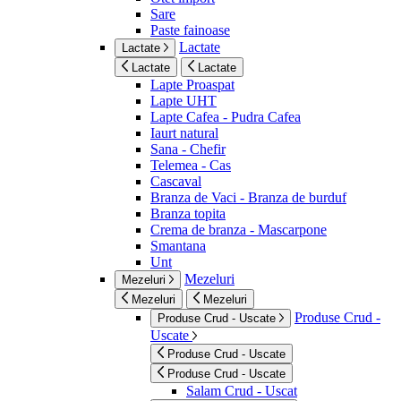
Sare
Paste fainoase
Lactate
Lactate
Lactate
Lactate
Lapte Proaspat
Lapte UHT
Lapte Cafea - Pudra Cafea
Iaurt natural
Sana - Chefir
Telemea - Cas
Cascaval
Branza de Vaci - Branza de burduf
Branza topita
Crema de branza - Mascarpone
Smantana
Unt
Mezeluri
Mezeluri
Mezeluri
Mezeluri
Produse Crud -
Produse Crud - Uscate
Uscate
Produse Crud - Uscate
Produse Crud - Uscate
Salam Crud - Uscat