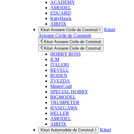
ACADEMY
AMODEL
EDUARD
KittyHawk
AIRFIX
Kituri
Kituri Avioane Civile de Construit
Avioane Civile de Construit
Kituri Avioane Civile de Construit
Kituri Avioane Civile de Construit
HOBBY BOSS
ICM
ITALERI
REVELL
RODEN
ZVEZDA
MisterCraft
SPECIAL HOBBY
BIGMODEL
TRUMPETER
HASEGAWA
HELLER
AMODEL
AIRFIX
Kituri
Kituri Automodele de Construit