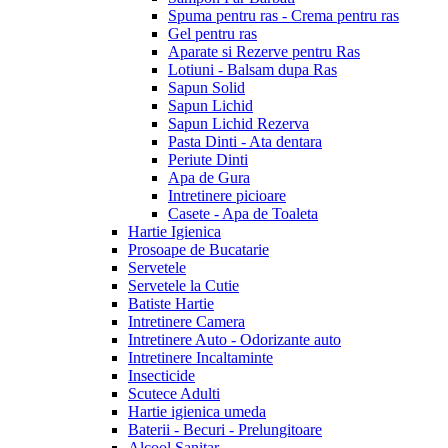
Spuma pentru ras - Crema pentru ras
Gel pentru ras
Aparate si Rezerve pentru Ras
Lotiuni - Balsam dupa Ras
Sapun Solid
Sapun Lichid
Sapun Lichid Rezerva
Pasta Dinti - Ata dentara
Periute Dinti
Apa de Gura
Intretinere picioare
Casete - Apa de Toaleta
Hartie Igienica
Prosoape de Bucatarie
Servetele
Servetele la Cutie
Batiste Hartie
Intretinere Camera
Intretinere Auto - Odorizante auto
Intretinere Incaltaminte
Insecticide
Scutece Adulti
Hartie igienica umeda
Baterii - Becuri - Prelungitoare
Alcool Sanitar