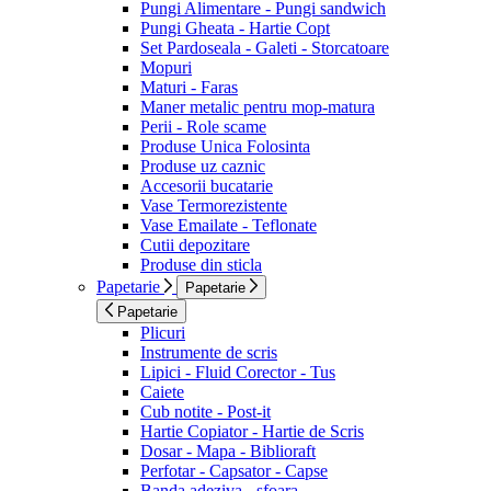
Pungi Alimentare - Pungi sandwich
Pungi Gheata - Hartie Copt
Set Pardoseala - Galeti - Storcatoare
Mopuri
Maturi - Faras
Maner metalic pentru mop-matura
Perii - Role scame
Produse Unica Folosinta
Produse uz caznic
Accesorii bucatarie
Vase Termorezistente
Vase Emailate - Teflonate
Cutii depozitare
Produse din sticla
Papetarie
Papetarie
Papetarie
Plicuri
Instrumente de scris
Lipici - Fluid Corector - Tus
Caiete
Cub notite - Post-it
Hartie Copiator - Hartie de Scris
Dosar - Mapa - Biblioraft
Perfotar - Capsator - Capse
Banda adeziva - sfoara