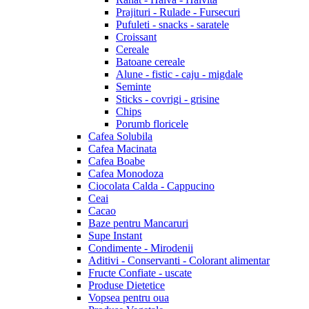
Prajituri - Rulade - Fursecuri
Pufuleti - snacks - saratele
Croissant
Cereale
Batoane cereale
Alune - fistic - caju - migdale
Seminte
Sticks - covrigi - grisine
Chips
Porumb floricele
Cafea Solubila
Cafea Macinata
Cafea Boabe
Cafea Monodoza
Ciocolata Calda - Cappucino
Ceai
Cacao
Baze pentru Mancaruri
Supe Instant
Condimente - Mirodenii
Aditivi - Conservanti - Colorant alimentar
Fructe Confiate - uscate
Produse Dietetice
Vopsea pentru oua