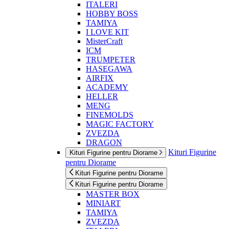
ITALERI
HOBBY BOSS
TAMIYA
I LOVE KIT
MisterCraft
ICM
TRUMPETER
HASEGAWA
AIRFIX
ACADEMY
HELLER
MENG
FINEMOLDS
MAGIC FACTORY
ZVEZDA
DRAGON
Kituri Figurine
Kituri Figurine pentru Diorame
pentru Diorame
Kituri Figurine pentru Diorame
Kituri Figurine pentru Diorame
MASTER BOX
MINIART
TAMIYA
ZVEZDA