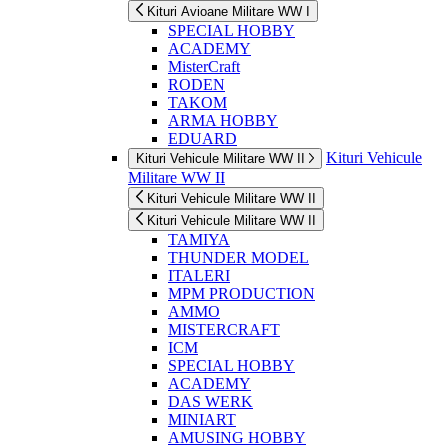
Kituri Avioane Militare WW I
SPECIAL HOBBY
ACADEMY
MisterCraft
RODEN
TAKOM
ARMA HOBBY
EDUARD
Kituri Vehicule
Kituri Vehicule Militare WW II
Militare WW II
Kituri Vehicule Militare WW II
Kituri Vehicule Militare WW II
TAMIYA
THUNDER MODEL
ITALERI
MPM PRODUCTION
AMMO
MISTERCRAFT
ICM
SPECIAL HOBBY
ACADEMY
DAS WERK
MINIART
AMUSING HOBBY