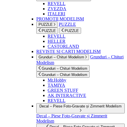
REVELL
ZVEZDA
ITALERI
PROMOTII MODELISM
PUZZLE
PUZZLE
PUZZLE
PUZZLE
REVELL
HELLER
CASTORLAND
REVISTE SI CARTI MODELISM
Grunduri – Chituri
Grunduri – Chituri Modelism
Modelism
Grunduri – Chituri Modelism
Grunduri – Chituri Modelism
Mr.Hobby
TAMIYA
GREEN STUFF
AK INTERACTIVE
REVELL
Decal – Piese Foto-Gravate și Zimmerit Modelism
Decal – Piese Foto-Gravate și Zimmerit
Modelism
Decal – Piese Foto-Gravate și Zimmerit