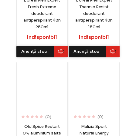
L’oreal Men Expert
L’oreal Men Expert
Fresh Extreme
Thermic Resist
deodorant
deodorant
antiperspirant 48h
antiperspirant 48h
250ml
150ml
Indisponibil
Indisponibil
Anunță stoc
Anunță stoc
(0)
(0)
Old Spice Restart
Malizia Sport
0% aluminium salts
Natural Energy