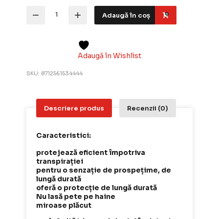
Cantitate
Adaugă în coș
Rexona
Men
Invisible
Black&White
-
Adaugă în Wishlist
Deodorant
antiperspirant
SKU:
8712561534444
48
h,
150
ml
Descriere produs
Recenzii (0)
Caracteristici:
protejează eficient împotriva
transpirației
pentru o senzație de prospețime, de
lungă durată
oferă o protecție de lungă durată
Nu lasă pete pe haine
miroase plăcut