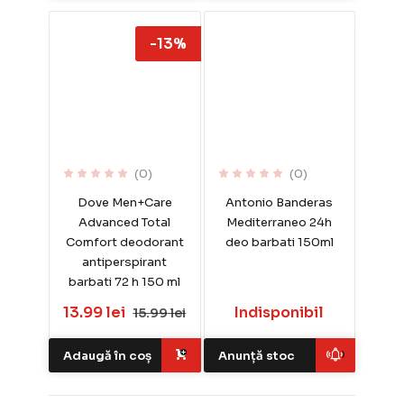
-13%
(0)
(0)
Dove Men+Care
Antonio Banderas
Advanced Total
Mediterraneo 24h
Comfort deodorant
deo barbati 150ml
antiperspirant
barbati 72 h 150 ml
13.99 lei
Indisponibil
15.99 lei
Adaugă în coș
Anunță stoc