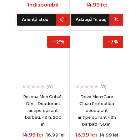
Indisponibil
14.99 lei
Anunță stoc
Adaugă în coș
-12%
-7%
(0)
(0)
Rexona Men Cobalt
Dove Men+Care
Dry – Deodorant
Clean Protection
antiperspirant
deodorant
barbati, 48 h, 200
antiperspirant 48h
ml
barbati 150 ml
14.99 lei
13.99 lei
16.99 lei
14.99 lei