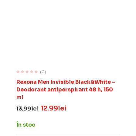
(0)
Rexona Men Invisible Black&White –
Deodorant antiperspirant 48 h, 150
ml
12.99
lei
13.99
lei
Prețul
Prețul
inițial
curent
a
este:
În stoc
fost:
12.99lei.
13.99lei.