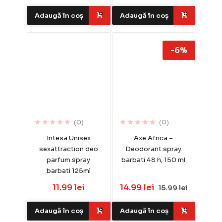
Adaugă în coș
Adaugă în coș
-6%
(0)
(0)
Intesa Unisex
Axe Africa –
sexattraction deo
Deodorant spray
parfum spray
barbati 48 h, 150 ml
barbati 125ml
11.99 lei
14.99 lei
15.99 lei
Adaugă în coș
Adaugă în coș