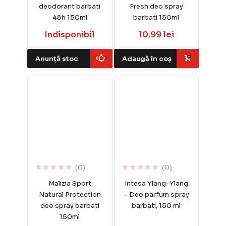
deodorant barbati
Fresh deo spray
48h 150ml
barbati 150ml
Indisponibil
10.99 lei
Anunță stoc
Adaugă în coș
(0)
(0)
Malizia Sport
Intesa Ylang-Ylang
Natural Protection
– Deo parfum spray
deo spray barbati
barbati, 150 ml
150ml