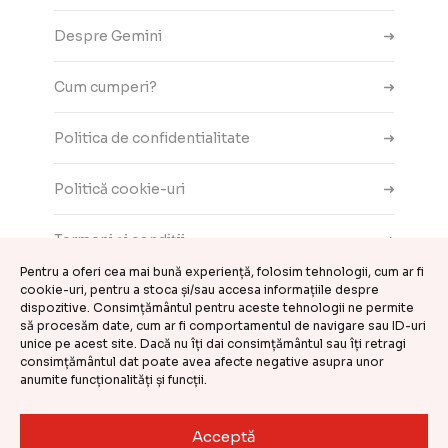
Despre Gemini
Cum cumperi?
Politica de confidentialitate
Politică cookie-uri
Termeni și condiții
Pentru a oferi cea mai bună experiență, folosim tehnologii, cum ar fi
cookie-uri, pentru a stoca și/sau accesa informațiile despre
Contact
dispozitive. Consimțământul pentru aceste tehnologii ne permite
să procesăm date, cum ar fi comportamentul de navigare sau ID-uri
ANPC
unice pe acest site. Dacă nu îți dai consimțământul sau îți retragi
consimțământul dat poate avea afecte negative asupra unor
anumite funcționalități și funcții.
Setări cookie-uri
Acceptă