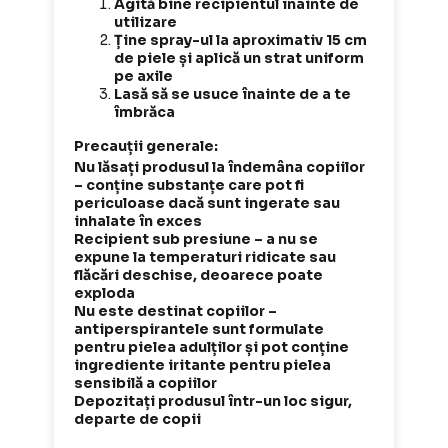
Agită bine recipientul înainte de
utilizare
Ține spray-ul la aproximativ 15 cm
de piele și aplică un strat uniform
pe axile
Lasă să se usuce înainte de a te
îmbrăca
Precauții generale:
Nu lăsați produsul la îndemâna copiilor
– conține substanțe care pot fi
periculoase dacă sunt ingerate sau
inhalate în exces
Recipient sub presiune – a nu se
expune la temperaturi ridicate sau
flăcări deschise, deoarece poate
exploda
Nu este destinat copiilor –
antiperspirantele sunt formulate
pentru pielea adulților și pot conține
ingrediente iritante pentru pielea
sensibilă a copiilor
Depozitați produsul într-un loc sigur,
departe de copii