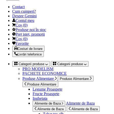
Contact
Cum cumperi?
Despre Gemini
Contul meu
Coș
(
0
)
Produse noi în stoc
Preț isteț, promoții
Coș
(
0
)
Favorite
Costuri de livrare
Livrări telefonice
Categorii produse
Categorii produse
PRO MODELISM
PACHETE ECONOMICE
Produse Alimentare
Produse Alimentare
Produse Alimentare
Legume Proaspete
Fructe Proaspete
Inghetata
Alimente de Baza
Alimente de Baza
Alimente de Baza
Alimente de Baza
Zahar tos alb