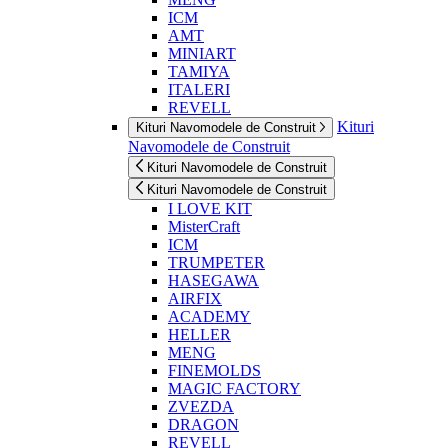
ICM
AMT
MINIART
TAMIYA
ITALERI
REVELL
Kituri
Kituri Navomodele de Construit
Navomodele de Construit
Kituri Navomodele de Construit
Kituri Navomodele de Construit
I LOVE KIT
MisterCraft
ICM
TRUMPETER
HASEGAWA
AIRFIX
ACADEMY
HELLER
MENG
FINEMOLDS
MAGIC FACTORY
ZVEZDA
DRAGON
REVELL