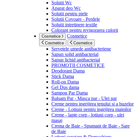
Solutii Wc
Aparat deo Wc
Solutii pentru piele
Solutii Covoare - Perdele
Solutii intretinere textile
Colorant pentru revigorarea culorii
Cosmetice
Cosmetice
Cosmetice
Cosmetice
Servetele umede antibacteriene
Sapun solid antibacterial
Sapun lichid antibacterial
PROMOTII COSMETICE
Deodorant Dama
Stick Dama
Roll-on Dama
Gel Dus dama
Sampon Par Dama
Balsam Par - Masca par - Ulei par
Creme pentru ingrijirea tenului si a buzelor
Creme - Lotiuni pentru ingrijirea mainilor
Creme - lapte corp - lotiuni corp - ulei
masaj
Crema de Baie - Spumant de Baie - Sare
de Baie
Lotiuni curatare & Demachiere