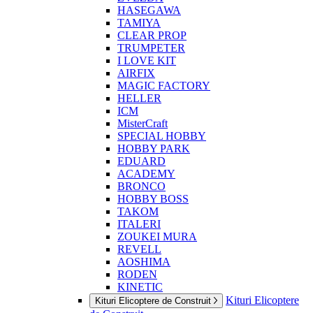
HASEGAWA
TAMIYA
CLEAR PROP
TRUMPETER
I LOVE KIT
AIRFIX
MAGIC FACTORY
HELLER
ICM
MisterCraft
SPECIAL HOBBY
HOBBY PARK
EDUARD
ACADEMY
BRONCO
HOBBY BOSS
TAKOM
ITALERI
ZOUKEI MURA
REVELL
AOSHIMA
RODEN
KINETIC
Kituri Elicoptere
Kituri Elicoptere de Construit