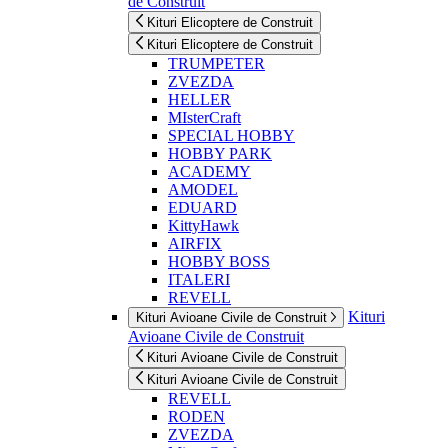
de Construit
Kituri Elicoptere de Construit
Kituri Elicoptere de Construit
TRUMPETER
ZVEZDA
HELLER
MIsterCraft
SPECIAL HOBBY
HOBBY PARK
ACADEMY
AMODEL
EDUARD
KittyHawk
AIRFIX
HOBBY BOSS
ITALERI
REVELL
Kituri
Kituri Avioane Civile de Construit
Avioane Civile de Construit
Kituri Avioane Civile de Construit
Kituri Avioane Civile de Construit
REVELL
RODEN
ZVEZDA