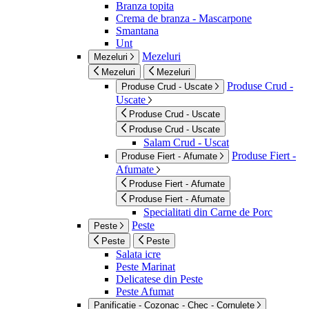
Branza topita
Crema de branza - Mascarpone
Smantana
Unt
Mezeluri
Mezeluri
Mezeluri
Mezeluri
Produse Crud -
Produse Crud - Uscate
Uscate
Produse Crud - Uscate
Produse Crud - Uscate
Salam Crud - Uscat
Produse Fiert -
Produse Fiert - Afumate
Afumate
Produse Fiert - Afumate
Produse Fiert - Afumate
Specialitati din Carne de Porc
Peste
Peste
Peste
Peste
Salata icre
Peste Marinat
Delicatese din Peste
Peste Afumat
Panificatie - Cozonac - Chec - Cornulete