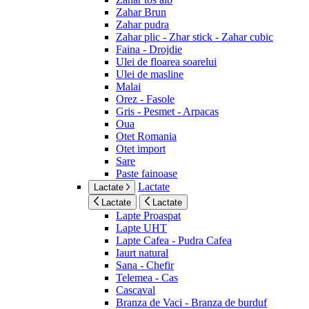
Zahar Brun
Zahar pudra
Zahar plic - Zhar stick - Zahar cubic
Faina - Drojdie
Ulei de floarea soarelui
Ulei de masline
Malai
Orez - Fasole
Gris - Pesmet - Arpacas
Oua
Otet Romania
Otet import
Sare
Paste fainoase
Lactate
Lactate
Lactate
Lactate
Lapte Proaspat
Lapte UHT
Lapte Cafea - Pudra Cafea
Iaurt natural
Sana - Chefir
Telemea - Cas
Cascaval
Branza de Vaci - Branza de burduf