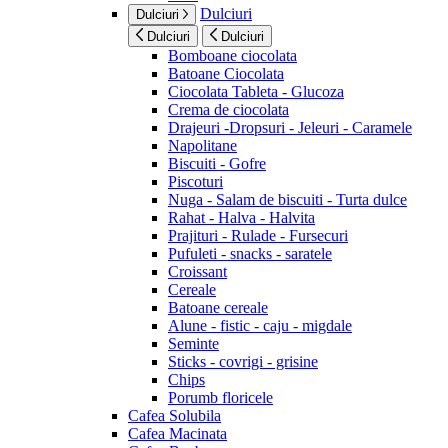
Dulciuri
Dulciuri
Dulciuri
Dulciuri
Bomboane ciocolata
Batoane Ciocolata
Ciocolata Tableta - Glucoza
Crema de ciocolata
Drajeuri -Dropsuri - Jeleuri - Caramele
Napolitane
Biscuiti - Gofre
Piscoturi
Nuga - Salam de biscuiti - Turta dulce
Rahat - Halva - Halvita
Prajituri - Rulade - Fursecuri
Pufuleti - snacks - saratele
Croissant
Cereale
Batoane cereale
Alune - fistic - caju - migdale
Seminte
Sticks - covrigi - grisine
Chips
Porumb floricele
Cafea Solubila
Cafea Macinata