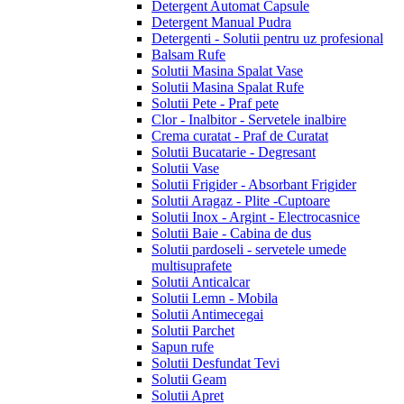
Detergent Automat Capsule
Detergent Manual Pudra
Detergenti - Solutii pentru uz profesional
Balsam Rufe
Solutii Masina Spalat Vase
Solutii Masina Spalat Rufe
Solutii Pete - Praf pete
Clor - Inalbitor - Servetele inalbire
Crema curatat - Praf de Curatat
Solutii Bucatarie - Degresant
Solutii Vase
Solutii Frigider - Absorbant Frigider
Solutii Aragaz - Plite -Cuptoare
Solutii Inox - Argint - Electrocasnice
Solutii Baie - Cabina de dus
Solutii pardoseli - servetele umede
multisuprafete
Solutii Anticalcar
Solutii Lemn - Mobila
Solutii Antimecegai
Solutii Parchet
Sapun rufe
Solutii Desfundat Tevi
Solutii Geam
Solutii Apret