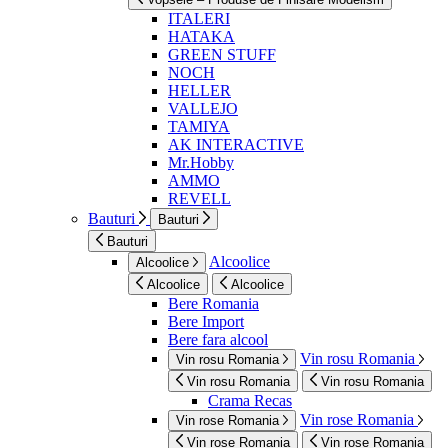
ITALERI
HATAKA
GREEN STUFF
NOCH
HELLER
VALLEJO
TAMIYA
AK INTERACTIVE
Mr.Hobby
AMMO
REVELL
Bauturi
Bauturi
Bauturi
Alcoolice
Alcoolice
Alcoolice
Alcoolice
Bere Romania
Bere Import
Bere fara alcool
Vin rosu Romania
Vin rosu Romania
Vin rosu Romania
Vin rosu Romania
Crama Recas
Vin rose Romania
Vin rose Romania
Vin rose Romania
Vin rose Romania