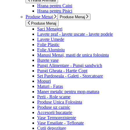
Hrana Animala
Hrana pentru Caini
Hrana pentru Pisici
Produse Menaj
Produse Menaj
Produse Menaj
Saci Menajeri
Lavete praf - lavete uscate - lavete podele
Lavete Umede
Folie Plastic
Folie Aluminiu
Manusi Menaj, masti de unica folosinta
Burete vase
Pungi Alimentare - Pungi sandwich
Pungi Gheata - Hartie Copt
Set Pardoseala - Galeti - Storcatoare
Mopuri
Maturi - Faras
Maner metalic pentru mop-matura
Perii - Role scame
Produse Unica Folosinta
Produse uz caznic
Accesorii bucatarie
Vase Termorezistente
Vase Emailate - Teflonate
Cutii depozitare