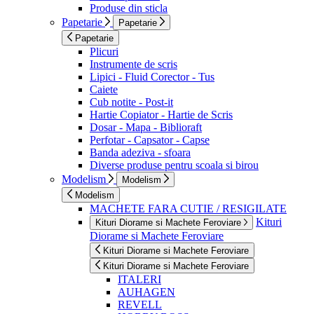
Produse din sticla
Papetarie
Papetarie
Papetarie
Plicuri
Instrumente de scris
Lipici - Fluid Corector - Tus
Caiete
Cub notite - Post-it
Hartie Copiator - Hartie de Scris
Dosar - Mapa - Biblioraft
Perfotar - Capsator - Capse
Banda adeziva - sfoara
Diverse produse pentru scoala si birou
Modelism
Modelism
Modelism
MACHETE FARA CUTIE / RESIGILATE
Kituri
Kituri Diorame si Machete Feroviare
Diorame si Machete Feroviare
Kituri Diorame si Machete Feroviare
Kituri Diorame si Machete Feroviare
ITALERI
AUHAGEN
REVELL