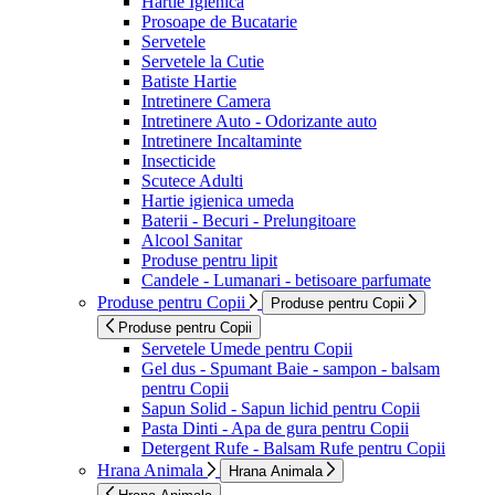
Hartie Igienica
Prosoape de Bucatarie
Servetele
Servetele la Cutie
Batiste Hartie
Intretinere Camera
Intretinere Auto - Odorizante auto
Intretinere Incaltaminte
Insecticide
Scutece Adulti
Hartie igienica umeda
Baterii - Becuri - Prelungitoare
Alcool Sanitar
Produse pentru lipit
Candele - Lumanari - betisoare parfumate
Produse pentru Copii
Produse pentru Copii
Produse pentru Copii
Servetele Umede pentru Copii
Gel dus - Spumant Baie - sampon - balsam
pentru Copii
Sapun Solid - Sapun lichid pentru Copii
Pasta Dinti - Apa de gura pentru Copii
Detergent Rufe - Balsam Rufe pentru Copii
Hrana Animala
Hrana Animala