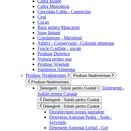
Cafea Boabe
Cafea Monodoza
Ciocolata Calda - Cappucino
Ceai
Cacao
Baze pentru Mancaruri
Supe Instant
Condimente - Mirodenii
Aditivi - Conservanti - Colorant alimentar
Fructe Confiate - uscate
Produse Dietetice
Vopsea pentru oua
Produse Vegetale
Supliment Alimentar
Produse Nealimentare
Produse Nealimentare
Produse Nealimentare
Detergenti -
Detergenti - Solutii pentru Curatat
Solutii pentru Curatat
Detergenti - Solutii pentru Curatat
Detergenti - Solutii pentru Curatat
Dezinfectanti pentru suprafete
Detergent Automat Pudra - Soda -
Servetele
Detergent Automat Lichid - Gel