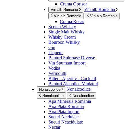
Crama Oprisor
Vin alb Romania
Vin alb Romania
Vin alb Romania
Vin alb Romania
Crama Recas
Scotch Whisky
Single Malt Whisky
Whisky Cream
Bourbon Whisky
Gin
Liqueur
Bauturi Spirtoase Diverse
Vin Spumant Import
Vodka
Vermouth
Bitter - Aperitiv - Cocktail
Bauturi Alcoolice Miniaturi
Nonalcoolice
Nonalcoolice
Nonalcoolice
Nonalcoolice
Apa Minerala Romania
Apa Plata Romania
Apa Plata Import
Sucuri Acidulate
Sucuri Neacidulate
Nectar