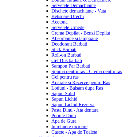
Servetele Demachiante
Dischete demachiante - Vata
Betisoare Urechi
Acetona
Servetele Umede
Crema Depilat - Benzi Depilat
Absorbante si tampoane
Deodorant Barbati
Stick Barbati
Roll-on Barbati
Gel Dus barbati
Sampon Par Barbati
Spuma pentru ras - Crema pentru ras
Gel pentru ras
Aparate si Rezerve pentru Ras
Lotiuni - Balsam dupa Ras
Sapun Solid
Sapun Lichid
Sapun Lichid Rezerva
Pasta Dinti - Ata dentara
Periute Dinti
Apa de Gura
Intretinere picioare
Casete - Apa de Toaleta