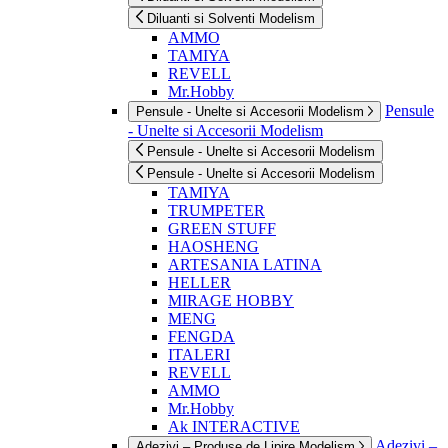
Diluanti si Solventi Modelism
AMMO
TAMIYA
REVELL
Mr.Hobby
Pensule
Pensule - Unelte si Accesorii Modelism
- Unelte si Accesorii Modelism
Pensule - Unelte si Accesorii Modelism
Pensule - Unelte si Accesorii Modelism
TAMIYA
TRUMPETER
GREEN STUFF
HAOSHENG
ARTESANIA LATINA
HELLER
MIRAGE HOBBY
MENG
FENGDA
ITALERI
REVELL
AMMO
Mr.Hobby
Ak INTERACTIVE
Adezivi –
Adezivi – Produse de Lipire Modelism