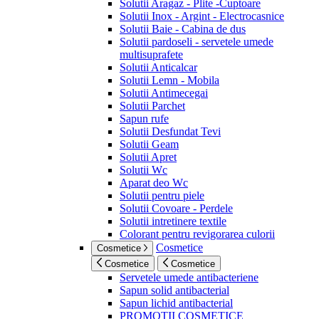
Solutii Aragaz - Plite -Cuptoare
Solutii Inox - Argint - Electrocasnice
Solutii Baie - Cabina de dus
Solutii pardoseli - servetele umede
multisuprafete
Solutii Anticalcar
Solutii Lemn - Mobila
Solutii Antimecegai
Solutii Parchet
Sapun rufe
Solutii Desfundat Tevi
Solutii Geam
Solutii Apret
Solutii Wc
Aparat deo Wc
Solutii pentru piele
Solutii Covoare - Perdele
Solutii intretinere textile
Colorant pentru revigorarea culorii
Cosmetice
Cosmetice
Cosmetice
Cosmetice
Servetele umede antibacteriene
Sapun solid antibacterial
Sapun lichid antibacterial
PROMOTII COSMETICE