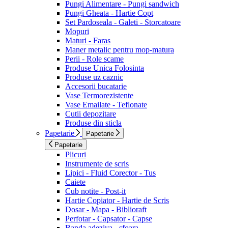
Pungi Alimentare - Pungi sandwich
Pungi Gheata - Hartie Copt
Set Pardoseala - Galeti - Storcatoare
Mopuri
Maturi - Faras
Maner metalic pentru mop-matura
Perii - Role scame
Produse Unica Folosinta
Produse uz caznic
Accesorii bucatarie
Vase Termorezistente
Vase Emailate - Teflonate
Cutii depozitare
Produse din sticla
Papetarie
Papetarie
Papetarie
Plicuri
Instrumente de scris
Lipici - Fluid Corector - Tus
Caiete
Cub notite - Post-it
Hartie Copiator - Hartie de Scris
Dosar - Mapa - Biblioraft
Perfotar - Capsator - Capse
Banda adeziva - sfoara