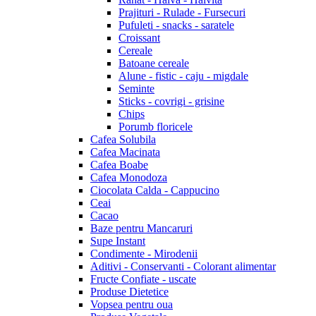
Prajituri - Rulade - Fursecuri
Pufuleti - snacks - saratele
Croissant
Cereale
Batoane cereale
Alune - fistic - caju - migdale
Seminte
Sticks - covrigi - grisine
Chips
Porumb floricele
Cafea Solubila
Cafea Macinata
Cafea Boabe
Cafea Monodoza
Ciocolata Calda - Cappucino
Ceai
Cacao
Baze pentru Mancaruri
Supe Instant
Condimente - Mirodenii
Aditivi - Conservanti - Colorant alimentar
Fructe Confiate - uscate
Produse Dietetice
Vopsea pentru oua