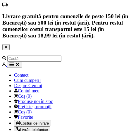
Livrare gratuită pentru comenzile de peste 150 lei (în
București) sau 500 lei (în restul țării). Pentru restul
comenzilor costul transportul este 15 lei (în
București) sau 18,99 lei (în restul țării).
Contact
Cum cumperi?
Despre Gemini
Contul meu
Coș
(
0
)
Produse noi în stoc
Preț isteț, promoții
Coș
(
0
)
Favorite
Costuri de livrare
Livrări telefonice