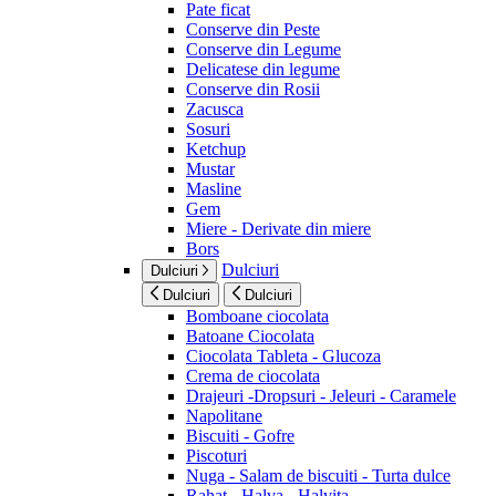
Pate ficat
Conserve din Peste
Conserve din Legume
Delicatese din legume
Conserve din Rosii
Zacusca
Sosuri
Ketchup
Mustar
Masline
Gem
Miere - Derivate din miere
Bors
Dulciuri
Dulciuri
Dulciuri
Dulciuri
Bomboane ciocolata
Batoane Ciocolata
Ciocolata Tableta - Glucoza
Crema de ciocolata
Drajeuri -Dropsuri - Jeleuri - Caramele
Napolitane
Biscuiti - Gofre
Piscoturi
Nuga - Salam de biscuiti - Turta dulce
Rahat - Halva - Halvita