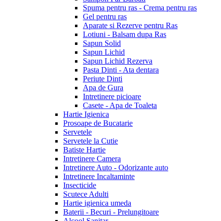
Spuma pentru ras - Crema pentru ras
Gel pentru ras
Aparate si Rezerve pentru Ras
Lotiuni - Balsam dupa Ras
Sapun Solid
Sapun Lichid
Sapun Lichid Rezerva
Pasta Dinti - Ata dentara
Periute Dinti
Apa de Gura
Intretinere picioare
Casete - Apa de Toaleta
Hartie Igienica
Prosoape de Bucatarie
Servetele
Servetele la Cutie
Batiste Hartie
Intretinere Camera
Intretinere Auto - Odorizante auto
Intretinere Incaltaminte
Insecticide
Scutece Adulti
Hartie igienica umeda
Baterii - Becuri - Prelungitoare
Alcool Sanitar