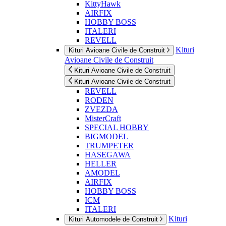
KittyHawk
AIRFIX
HOBBY BOSS
ITALERI
REVELL
Kituri
Kituri Avioane Civile de Construit
Avioane Civile de Construit
Kituri Avioane Civile de Construit
Kituri Avioane Civile de Construit
REVELL
RODEN
ZVEZDA
MisterCraft
SPECIAL HOBBY
BIGMODEL
TRUMPETER
HASEGAWA
HELLER
AMODEL
AIRFIX
HOBBY BOSS
ICM
ITALERI
Kituri
Kituri Automodele de Construit