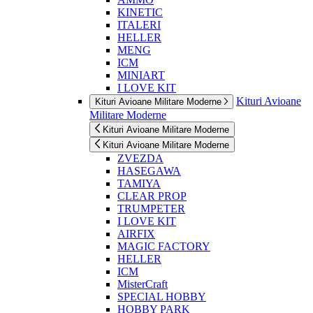
KINETIC
ITALERI
HELLER
MENG
ICM
MINIART
I LOVE KIT
Kituri Avioane
Kituri Avioane Militare Moderne
Militare Moderne
Kituri Avioane Militare Moderne
Kituri Avioane Militare Moderne
ZVEZDA
HASEGAWA
TAMIYA
CLEAR PROP
TRUMPETER
I LOVE KIT
AIRFIX
MAGIC FACTORY
HELLER
ICM
MisterCraft
SPECIAL HOBBY
HOBBY PARK