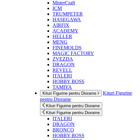
MisterCraft
ICM
TRUMPETER
HASEGAWA
AIRFIX
ACADEMY
HELLER
MENG
FINEMOLDS
MAGIC FACTORY
ZVEZDA
DRAGON
REVELL
ITALERI
HOBBY BOSS
TAMIYA
Kituri Figurine
Kituri Figurine pentru Diorame
pentru Diorame
Kituri Figurine pentru Diorame
Kituri Figurine pentru Diorame
ITALERI
DRAGON
BRONCO
HOBBY BOSS