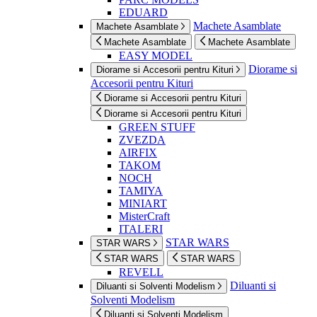
EDUARD
Machete Asamblate
Machete Asamblate
Machete Asamblate
Machete Asamblate
EASY MODEL
Diorame si
Diorame si Accesorii pentru Kituri
Accesorii pentru Kituri
Diorame si Accesorii pentru Kituri
Diorame si Accesorii pentru Kituri
GREEN STUFF
ZVEZDA
AIRFIX
TAKOM
NOCH
TAMIYA
MINIART
MisterCraft
ITALERI
STAR WARS
STAR WARS
STAR WARS
STAR WARS
REVELL
Diluanti si
Diluanti si Solventi Modelism
Solventi Modelism
Diluanti si Solventi Modelism