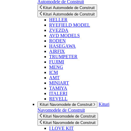
Automodele de Construit
Kituri Automodele de Construit
Kituri Automodele de Construit
HELLER
RYEFIELD MODEL
ZVEZDA
AVD MODELS
RODEN
HASEGAWA
AIRFIX
TRUMPETER
FUJIMI
MENG
ICM
AMT
MINIART
TAMIYA
ITALERI
REVELL
Kituri
Kituri Navomodele de Construit
Navomodele de Construit
Kituri Navomodele de Construit
Kituri Navomodele de Construit
I LOVE KIT