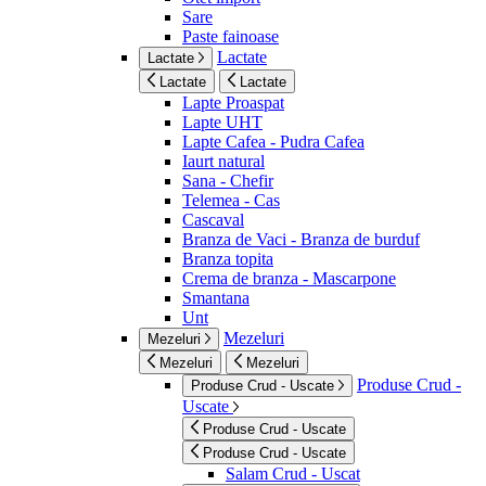
Sare
Paste fainoase
Lactate
Lactate
Lactate
Lactate
Lapte Proaspat
Lapte UHT
Lapte Cafea - Pudra Cafea
Iaurt natural
Sana - Chefir
Telemea - Cas
Cascaval
Branza de Vaci - Branza de burduf
Branza topita
Crema de branza - Mascarpone
Smantana
Unt
Mezeluri
Mezeluri
Mezeluri
Mezeluri
Produse Crud -
Produse Crud - Uscate
Uscate
Produse Crud - Uscate
Produse Crud - Uscate
Salam Crud - Uscat