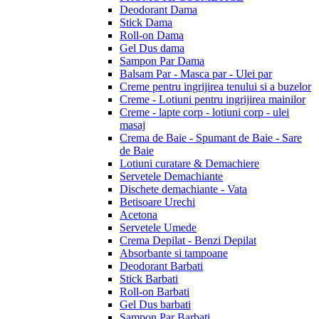
Deodorant Dama
Stick Dama
Roll-on Dama
Gel Dus dama
Sampon Par Dama
Balsam Par - Masca par - Ulei par
Creme pentru ingrijirea tenului si a buzelor
Creme - Lotiuni pentru ingrijirea mainilor
Creme - lapte corp - lotiuni corp - ulei
masaj
Crema de Baie - Spumant de Baie - Sare
de Baie
Lotiuni curatare & Demachiere
Servetele Demachiante
Dischete demachiante - Vata
Betisoare Urechi
Acetona
Servetele Umede
Crema Depilat - Benzi Depilat
Absorbante si tampoane
Deodorant Barbati
Stick Barbati
Roll-on Barbati
Gel Dus barbati
Sampon Par Barbati