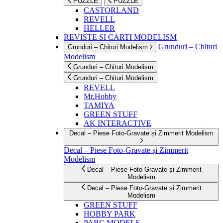
PUZZLE
PUZZLE
CASTORLAND
REVELL
HELLER
REVISTE SI CARTI MODELISM
Grunduri – Chituri
Grunduri – Chituri Modelism
Modelism
Grunduri – Chituri Modelism
Grunduri – Chituri Modelism
REVELL
Mr.Hobby
TAMIYA
GREEN STUFF
AK INTERACTIVE
Decal – Piese Foto-Gravate și Zimmerit Modelism
Decal – Piese Foto-Gravate și Zimmerit
Modelism
Decal – Piese Foto-Gravate și Zimmerit
Modelism
Decal – Piese Foto-Gravate și Zimmerit
Modelism
GREEN STUFF
HOBBY PARK
PARC MODELS