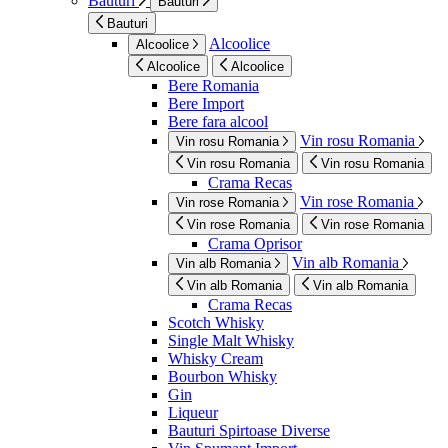
Bauturi
Bauturi
Bauturi
Alcoolice
Alcoolice
Alcoolice
Alcoolice
Bere Romania
Bere Import
Bere fara alcool
Vin rosu Romania
Vin rosu Romania
Vin rosu Romania
Vin rosu Romania
Crama Recas
Vin rose Romania
Vin rose Romania
Vin rose Romania
Vin rose Romania
Crama Oprisor
Vin alb Romania
Vin alb Romania
Vin alb Romania
Vin alb Romania
Crama Recas
Scotch Whisky
Single Malt Whisky
Whisky Cream
Bourbon Whisky
Gin
Liqueur
Bauturi Spirtoase Diverse