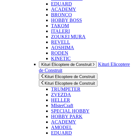
EDUARD
ACADEMY
BRONCO
HOBBY BOSS
TAKOM
ITALERI
ZOUKEI MURA
REVELL
AOSHIMA
RODEN
KINETIC
Kituri Elicoptere
Kituri Elicoptere de Construit
de Construit
Kituri Elicoptere de Construit
Kituri Elicoptere de Construit
TRUMPETER
ZVEZDA
HELLER
MIsterCraft
SPECIAL HOBBY
HOBBY PARK
ACADEMY
AMODEL
EDUARD