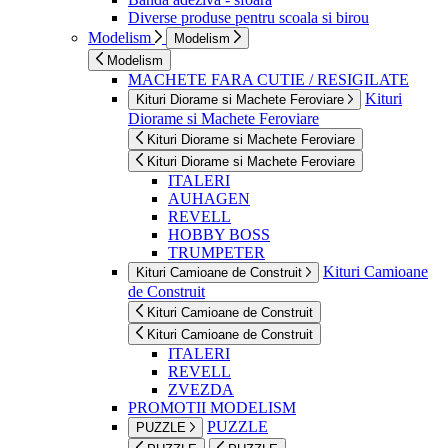
Diverse produse pentru scoala si birou
Modelism
Modelism
Modelism
MACHETE FARA CUTIE / RESIGILATE
Kituri
Kituri Diorame si Machete Feroviare
Diorame si Machete Feroviare
Kituri Diorame si Machete Feroviare
Kituri Diorame si Machete Feroviare
ITALERI
AUHAGEN
REVELL
HOBBY BOSS
TRUMPETER
Kituri Camioane
Kituri Camioane de Construit
de Construit
Kituri Camioane de Construit
Kituri Camioane de Construit
ITALERI
REVELL
ZVEZDA
PROMOTII MODELISM
PUZZLE
PUZZLE