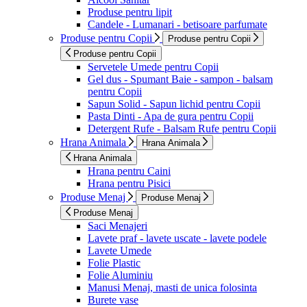
Produse pentru lipit
Candele - Lumanari - betisoare parfumate
Produse pentru Copii
Produse pentru Copii
Produse pentru Copii
Servetele Umede pentru Copii
Gel dus - Spumant Baie - sampon - balsam
pentru Copii
Sapun Solid - Sapun lichid pentru Copii
Pasta Dinti - Apa de gura pentru Copii
Detergent Rufe - Balsam Rufe pentru Copii
Hrana Animala
Hrana Animala
Hrana Animala
Hrana pentru Caini
Hrana pentru Pisici
Produse Menaj
Produse Menaj
Produse Menaj
Saci Menajeri
Lavete praf - lavete uscate - lavete podele
Lavete Umede
Folie Plastic
Folie Aluminiu
Manusi Menaj, masti de unica folosinta
Burete vase