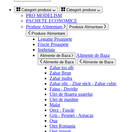
Categorii produse
Categorii produse
PRO MODELISM
PACHETE ECONOMICE
Produse Alimentare
Produse Alimentare
Produse Alimentare
Legume Proaspete
Fructe Proaspete
Inghetata
Alimente de Baza
Alimente de Baza
Alimente de Baza
Alimente de Baza
Zahar tos alb
Zahar Brun
Zahar pudra
Zahar plic - Zhar stick - Zahar cubic
Faina - Drojdie
Ulei de floarea soarelui
Ulei de masline
Malai
Orez - Fasole
Gris - Pesmet - Arpacas
Oua
Otet Romania
Otet import