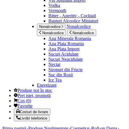
Vin Spumant Import
Vodka
Vermouth
Bitter - Aperitiv - Cocktail
Bauturi Alcoolice Miniaturi
Nonalcoolice
Nonalcoolice
Nonalcoolice
Nonalcoolice
Apa Minerala Romania
Apa Plata Romania
Apa Plata Import
Sucuri Acidulate
Sucuri Neacidulate
Nectar
Siropuri din Fructe
Suc din Rosii
Ice Tea
Energizant
Produse noi în stoc
Preț isteț, promoții
Coș
(
0
)
Favorite
Costuri de livrare
Livrări telefonice
Prima pagină
Produse Nealimentare
Cosmetice
Roll-on Dama