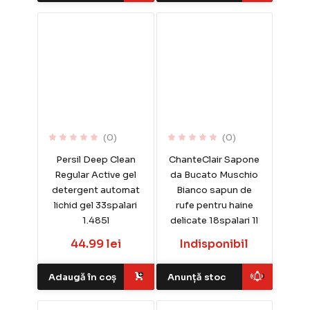
(0)
(0)
Persil Deep Clean
ChanteClair Sapone
Regular Active gel
da Bucato Muschio
detergent automat
Bianco sapun de
lichid gel 33spalari
rufe pentru haine
1.485l
delicate 18spalari 1l
44.99 lei
Indisponibil
Adaugă în coș
Anunță stoc