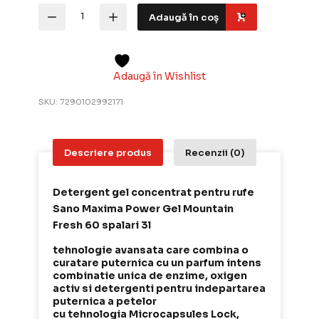
Cantitate
Adaugă în coș
Sano
Maxima
Mountain
Fresh
–
Adaugă în Wishlist
Detergent
gel
SKU:
7290102992171
rufe,
60
spalari,
3
Descriere produs
Recenzii (0)
l
Detergent gel concentrat pentru rufe
Sano Maxima Power Gel Mountain
Fresh 60 spalari 3l
tehnologie avansata care combina o
curatare puternica cu un parfum intens
combinatie unica de enzime, oxigen
activ si detergenti pentru indepartarea
puternica a petelor
cu tehnologia Microcapsules Lock,