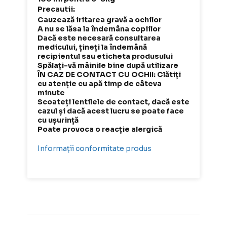
Precautii:
Cauzează iritarea gravă a ochilor
A nu se lăsa la îndemâna copiilor
Dacă este necesară consultarea
medicului, țineți la îndemână
recipientul sau eticheta produsului
Spălați-vă mâinile bine după utilizare
ÎN CAZ DE CONTACT CU OCHII: Clătiți
cu atenție cu apă timp de câteva
minute
Scoateți lentilele de contact, dacă este
cazul și dacă acest lucru se poate face
cu ușurință
Poate provoca o reacție alergică
Informații conformitate produs