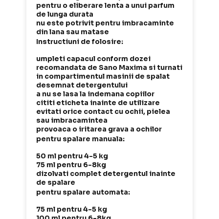
pentru o eliberare lenta a unui parfum
de lunga durata
nu este potrivit pentru imbracaminte
din lana sau matase
Instructiuni de folosire:
umpleti capacul conform dozei
recomandata de Sano Maxima si turnati
in compartimentul masinii de spalat
desemnat detergentului
a nu se lasa la indemana copiilor
cititi eticheta inainte de utilizare
evitati orice contact cu ochii, pielea
sau imbracamintea
provoaca o iritarea grava a ochilor
pentru spalare manuala:
50 ml pentru 4-5 kg
75 ml pentru 6-8kg
dizolvati complet detergentul inainte
de spalare
pentru spalare automata:
75 ml pentru 4-5 kg
100 ml pentru 6-8kg