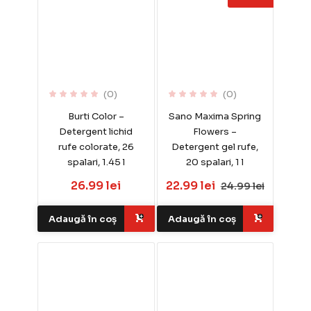
(0)
(0)
Burti Color –
Sano Maxima Spring
Detergent lichid
Flowers –
rufe colorate, 26
Detergent gel rufe,
spalari, 1.45 l
20 spalari, 1 l
26.99 lei
22.99 lei
24.99 lei
Adaugă în coș
Adaugă în coș