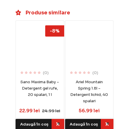
Produse similare
-8%
(0)
(0)
Sano Maxima Baby –
Ariel Mountain
Detergent gel rufe,
Spring 1.8l –
20 spalari, 1 l
Detergent lichid, 40
spalari
22.99 lei
56.99 lei
24.99 lei
Adaugă în coș
Adaugă în coș