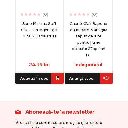
(0)
(0)
Sano Maxima Soft
ChanteClair Sapone
Silk – Detergent gel
da Bucato Marsiglia
rufe, 20 spalari, 1 l
sapun de rufe
pentru haine
delicate 27spalari
1.5l
24.99 lei
Indisponibil
Adaugă în coș
Anunță stoc
Abonează-te la newsletter
Vrei să fii la curent cu promoțiile și ofertele