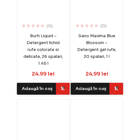
(0)
(0)
Burti Liquid –
Sano Maxima Blue
Detergent lichid
Blossom –
rufe colorate si
Detergent gel rufe,
delicate, 26 spalari,
20 spalari, 1 l
1.45 l
24.99 lei
24.99 lei
Adaugă în coș
Adaugă în coș