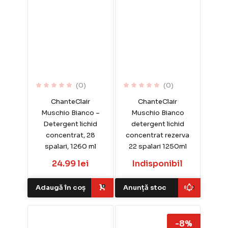
(0)
(0)
ChanteClair
ChanteClair
Muschio Bianco –
Muschio Bianco
Detergent lichid
detergent lichid
concentrat, 28
concentrat rezerva
spalari, 1260 ml
22 spalari 1250ml
24.99 lei
Indisponibil
Adaugă în coș
Anunță stoc
-8%