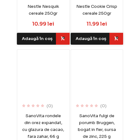
Nestle Nesquik
Nestle Cookie Crisp
cereale 250gr
cereale 250gr
10.99 lei
11.99 lei
Adaugă în coș
Adaugă în coș
(0)
(0)
SanoVita rondele
SanoVita fulgi de
din orez expandat,
porumb Bruggen,
cu glazura de cacao,
bogat in fier, sursa
fara zahar, 66 g
de zinc, 225 g