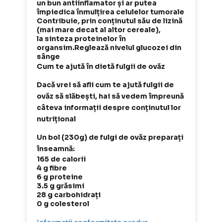
un bun antiinflamator și ar putea
împiedica înmulțirea celulelor tumorale
Contribuie, prin conținutul său de lizină
(mai mare decat al altor cereale),
la sinteza proteinelor în
organsim.Reglează nivelul glucozei din
sânge
Cum te ajută în dietă fulgii de ovăz
Dacă vrei să afli cum te ajută fulgii de
ovăz să slăbești, hai să vedem împreună
câteva informații despre conținutul lor
nutrițional
Un bol (230g) de fulgi de ovăz preparați
înseamnă:
165 de calorii
4 g fibre
6 g proteine
3.5 g grăsimi
28 g carbohidrați
0 g colesterol