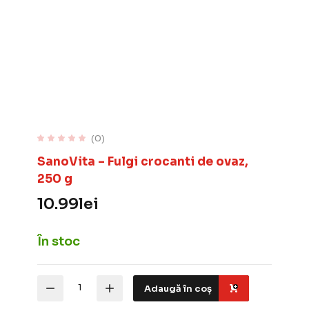
(0)
SanoVita – Fulgi crocanti de ovaz,
250 g
10.99
lei
În stoc
Cantitate
Adaugă în coș
SanoVita
–