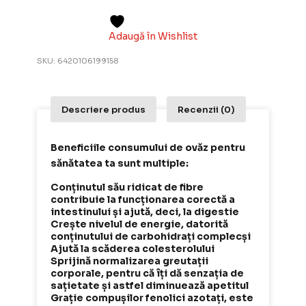
Fulgi
crocanti
de
Adaugă în Wishlist
ovaz,
250
SKU:
6420106199158
g
Descriere produs
Recenzii (0)
Beneficiile consumului de ovăz pentru
sănătatea ta sunt multiple:
Conținutul său ridicat de fibre
contribuie la funcționarea corectă a
intestinului și ajută, deci, la digestie
Crește nivelul de energie, datorită
conținutului de carbohidrați complecși
Ajută la scăderea colesterolului
Sprijină normalizarea greutații
corporale, pentru că îți dă senzația de
sațietate și astfel diminuează apetitul
Grație compușilor fenolici azotați, este