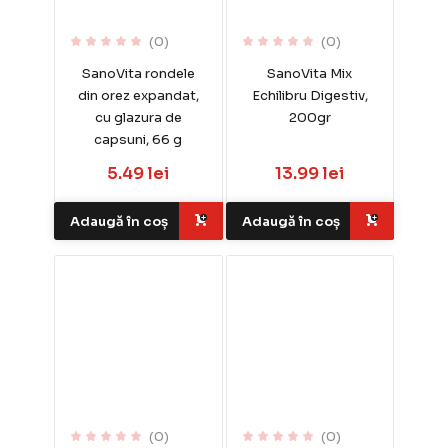
(0)
(0)
SanoVita rondele
SanoVita Mix
din orez expandat,
Echilibru Digestiv,
cu glazura de
200gr
capsuni, 66 g
5.49 lei
13.99 lei
Adaugă în coș
Adaugă în coș
(0)
(0)