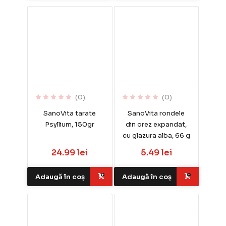
(0)
(0)
SanoVita tarate
SanoVita rondele
Psyllium, 150gr
din orez expandat,
cu glazura alba, 66 g
24.99 lei
5.49 lei
Adaugă în coș
Adaugă în coș