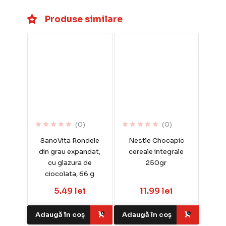
Produse similare
(0)
(0)
SanoVita Rondele
Nestle Chocapic
din grau expandat,
cereale integrale
cu glazura de
250gr
ciocolata, 66 g
5.49 lei
11.99 lei
Adaugă în coș
Adaugă în coș