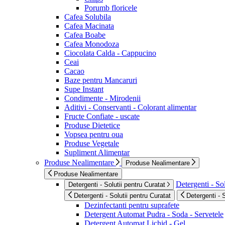
Porumb floricele
Cafea Solubila
Cafea Macinata
Cafea Boabe
Cafea Monodoza
Ciocolata Calda - Cappucino
Ceai
Cacao
Baze pentru Mancaruri
Supe Instant
Condimente - Mirodenii
Aditivi - Conservanti - Colorant alimentar
Fructe Confiate - uscate
Produse Dietetice
Vopsea pentru oua
Produse Vegetale
Supliment Alimentar
Produse Nealimentare
Produse Nealimentare
Produse Nealimentare
Detergenti - Sol
Detergenti - Solutii pentru Curatat
Detergenti - Solutii pentru Curatat
Detergenti - 
Dezinfectanti pentru suprafete
Detergent Automat Pudra - Soda - Servetele
Detergent Automat Lichid - Gel