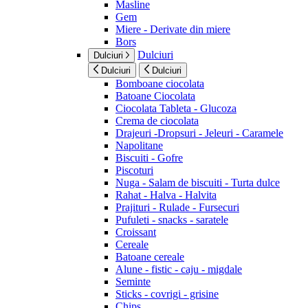
Masline
Gem
Miere - Derivate din miere
Bors
Dulciuri
Dulciuri
Dulciuri
Dulciuri
Bomboane ciocolata
Batoane Ciocolata
Ciocolata Tableta - Glucoza
Crema de ciocolata
Drajeuri -Dropsuri - Jeleuri - Caramele
Napolitane
Biscuiti - Gofre
Piscoturi
Nuga - Salam de biscuiti - Turta dulce
Rahat - Halva - Halvita
Prajituri - Rulade - Fursecuri
Pufuleti - snacks - saratele
Croissant
Cereale
Batoane cereale
Alune - fistic - caju - migdale
Seminte
Sticks - covrigi - grisine
Chips