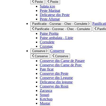
Peste
Peste
Salata icre
Peste Marinat
Delicatese din Peste
Peste Afumat
Panificat
Panificatie - Cozonac - Chec - Cornulete
Panificatie - Cozonac - Chec - Cornulete
Panifi
Paine Prajita
Paine ambalata - Lipie
Cornulete
Cozonac
Conserve
Conserve
Conserve
Conserve
Conserve din Carne de Pasare
Conserve din Carne de Porc
Pate ficat
Conserve din Peste
Conserve din Legume
Delicatese din legume
Conserve din Rosii
Zacusca
Sosuri
Ketchup
Mustar