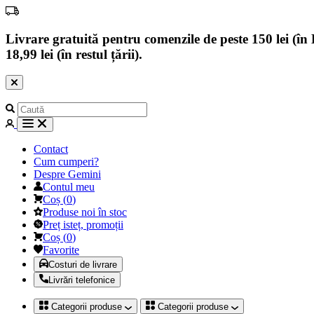
Livrare gratuită pentru comenzile de peste 150 lei (în B
18,99 lei (în restul țării).
Contact
Cum cumperi?
Despre Gemini
Contul meu
Coș
(
0
)
Produse noi în stoc
Preț isteț, promoții
Coș
(
0
)
Favorite
Costuri de livrare
Livrări telefonice
Categorii produse
Categorii produse