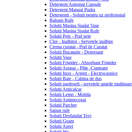
Detergent Automat Capsule
Detergent Manual Pudra
Detergenti - Solutii pentru uz profesional
Balsam Rufe
Solutii Masina Spalat Vase
Solutii Masina Spalat Rufe
Solutii Pete - Praf pete
Clor - Inalbitor - Servetele inalbire
Crema curatat - Praf de Curatat
Solutii Bucatarie - Degresant
Solutii Vase
Solutii Frigider - Absorbant Frigider
Solutii Aragaz - Plite -Cuptoare
Solutii Inox - Argint - Electrocasnice
Solutii Baie - Cabina de dus
Solutii pardoseli - servetele umede multisupr
Solutii Anticalcar
Solutii Lemn - Mobila
Solutii Antimecegai
Solutii Parchet
Sapun rufe
Solutii Desfundat Tevi
Solutii Geam
Solutii Apret
Solutii Wc