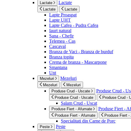
Lactate
Lactate
Lactate
Lactate
Lapte Proaspat
Lapte UHT
Lapte Cafea - Pudra Cafea
Iaurt natural
Sana - Chefir
Telemea - Cas
Cascaval
Branza de Vaci - Branza de burduf
Branza topita
Crema de branza - Mascarpone
Smantana
Unt
Mezeluri
Mezeluri
Mezeluri
Mezeluri
Produse Crud - Us
Produse Crud - Uscate
Produse Crud - Uscate
Produse Crud - 
Salam Crud - Uscat
Produse Fiert - 
Produse Fiert - Afumate
Produse Fiert - Afumate
Produse Fiert -
Specialitati din Carne de Porc
Peste
Peste