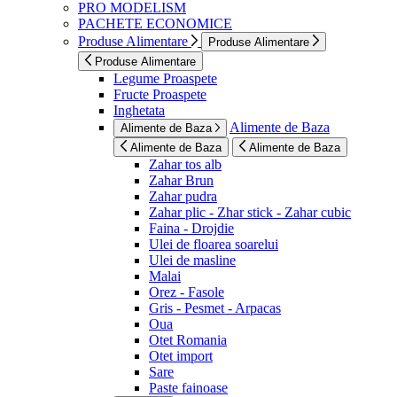
PRO MODELISM
PACHETE ECONOMICE
Produse Alimentare
Produse Alimentare
Produse Alimentare
Legume Proaspete
Fructe Proaspete
Inghetata
Alimente de Baza
Alimente de Baza
Alimente de Baza
Alimente de Baza
Zahar tos alb
Zahar Brun
Zahar pudra
Zahar plic - Zhar stick - Zahar cubic
Faina - Drojdie
Ulei de floarea soarelui
Ulei de masline
Malai
Orez - Fasole
Gris - Pesmet - Arpacas
Oua
Otet Romania
Otet import
Sare
Paste fainoase