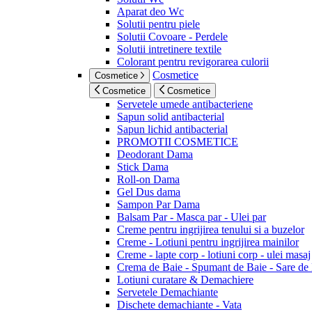
Aparat deo Wc
Solutii pentru piele
Solutii Covoare - Perdele
Solutii intretinere textile
Colorant pentru revigorarea culorii
Cosmetice
Cosmetice
Cosmetice
Cosmetice
Servetele umede antibacteriene
Sapun solid antibacterial
Sapun lichid antibacterial
PROMOTII COSMETICE
Deodorant Dama
Stick Dama
Roll-on Dama
Gel Dus dama
Sampon Par Dama
Balsam Par - Masca par - Ulei par
Creme pentru ingrijirea tenului si a buzelor
Creme - Lotiuni pentru ingrijirea mainilor
Creme - lapte corp - lotiuni corp - ulei masaj
Crema de Baie - Spumant de Baie - Sare de
Lotiuni curatare & Demachiere
Servetele Demachiante
Dischete demachiante - Vata