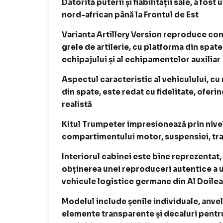
Datorită puterii și fiabilității sale, a fost
nord-african până la Frontul de Est
Varianta Artillery Version reproduce conf
grele de artilerie, cu platforma din spat
echipajului și al echipamentelor auxiliar
Aspectul caracteristic al vehiculului, cu r
din spate, este redat cu fidelitate, ofer
realistă
Kitul Trumpeter impresionează prin nivelul
compartimentului motor, suspensiei, tran
Interiorul cabinei este bine reprezenta
obținerea unei reproduceri autentice a 
vehicule logistice germane din Al Doile
Modelul include șenile individuale, anve
elemente transparente și decaluri pentru