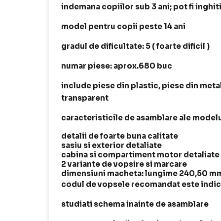
indemana copiilor sub 3 ani; pot fi inghit
model pentru copii peste 14 ani
gradul de dificultate: 5 ( foarte dificil )
numar piese: aprox.680 buc
include piese din plastic, piese din metal
transparent
caracteristicile de asamblare ale modelu
detalii de foarte buna calitate
sasiu si exterior detaliate
cabina si compartiment motor detaliate
2 variante de vopsire si marcare
dimensiuni macheta: lungime 240,50 mm
codul de vopsele recomandat este indica
studiati schema inainte de asamblare