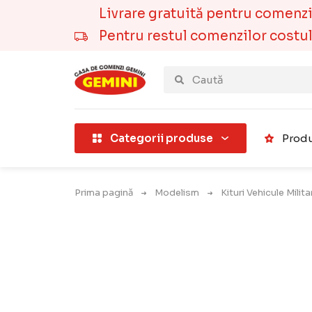
Livrare gratuită pentru comenzile
Pentru restul comenzilor costul t
țării).
Categorii produse
Produ
Prima pagină
Modelism
Kituri Vehicule Milit