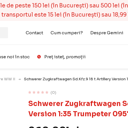
 de peste 150 lei (în București) sau 500 lei (în r
ransportul este 15 lei (în București) sau 18,99 l
Contact
Cum cumperi?
Despre Gemini
se noi în stoc
Preț isteț, promoții
Favorit
are WW II
Schwerer Zugkraftwagen Sd.Kfz.9 18 t Artillery Version 
(0)
Schwerer Zugkraftwagen Sd.K
Version 1:35 Trumpeter 0957