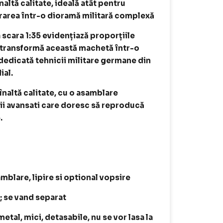
naltă calitate, ideală atât pentru
grarea într-o dioramă militară complexă
scara 1:35 evidențiază proporțiile
i transformă această machetă într-o
 dedicată tehnicii militare germane din
ial.
 înaltă calitate, cu o asamblare
tii avansati care doresc să reproducă
.
amblare, lipire si optional vopsire
t; se vand separat
tal, mici, detasabile, nu se vor lasa la