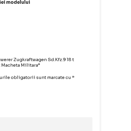
iei modelului
hwerer Zugkraftwagen Sd.Kfz.9 18 t
t Macheta Militara”
rile obligatorii sunt marcate cu
*