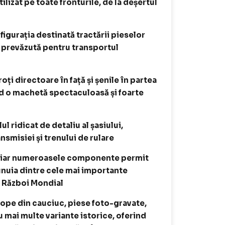
 utilizat pe toate fronturile, de la deșertul
igurația destinată tractării pieselor
e prevăzută pentru transportul
oți directoare în față și șenile în partea
ind o machetă spectaculoasă și foarte
 ridicat de detaliu al șasiului,
smisiei și trenului de rulare
t, iar numeroasele componente permit
unuia dintre cele mai importante
a Război Mondial
lope din cauciuc, piese foto-gravate,
 mai multe variante istorice, oferind