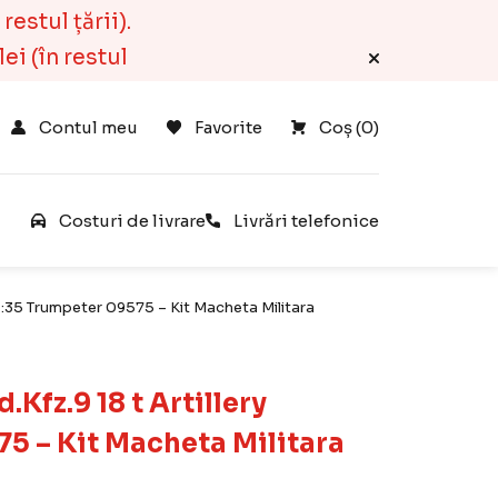
estul țării).
ei (în restul
Contul meu
Favorite
Coș 
(
0
)
e
Costuri de livrare
Livrări telefonice
1:35 Trumpeter 09575 – Kit Macheta Militara
fz.9 18 t Artillery
5 – Kit Macheta Militara