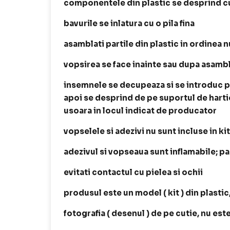
componentele din plastic se desprind cu
bavurile se inlatura cu o pila fina
asamblati partile din plastic in ordinea
vopsirea se face inainte sau dupa asamb
insemnele se decupeaza si se introduc p
apoi se desprind de pe suportul de harti
usoara in locul indicat de producator
vopselele si adezivi nu sunt incluse in ki
adezivul si vopseaua sunt inflamabile; p
evitati contactul cu pielea si ochii
produsul este un model ( kit ) din plastic
fotografia ( desenul ) de pe cutie, nu es