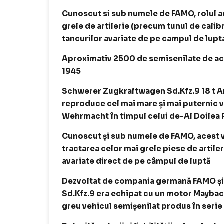
Cunoscut si sub numele de FAMO, rolul ac
grele de artilerie (precum tunul de cali
tancurilor avariate de pe campul de lupt
Aproximativ 2500 de semisenilate de aces
1945
Schwerer Zugkraftwagen Sd.Kfz.9 18 t Ar
reproduce cel mai mare și mai puternic ve
Wehrmacht în timpul celui de-Al Doilea
Cunoscut și sub numele de FAMO, acest v
tractarea celor mai grele piese de artile
avariate direct de pe câmpul de luptă
Dezvoltat de compania germană FAMO și i
Sd.Kfz.9 era echipat cu un motor Maybach 
greu vehicul semișenilat produs în serie