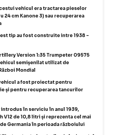
estui vehicul era tractarea pieselor
bru 24 cm Kanone 3) sau recuperarea
a
t tip au fost construite intre 1938 –
tillery Version 1:35 Trumpeter 09575
hicul semișenilat utilizat de
 Război Mondial
ehicul a fost proiectat pentru
rie și pentru recuperarea tancurilor
ntrodus în serviciu în anul 1939,
V12 de 10,8 litri și reprezenta cel mai
 de Germania în perioada războiului