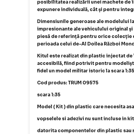
posibilitatea realizării unei machete de î
expunere individuală, cât și pentru inte
Dimensiunile generoase ale modelului la 
impresionante ale vehiculului original ș
piesă de referință pentru orice colecție
perioada celui de-Al Doilea Război Mond
Kitul este realizat din plastic injectat de
accesibilă, fiind potrivit pentru modeliș
fidel un model militar istoric la scara 1:35
Cod produs: TRUM 09575
scara 1:35
Model ( Kit ) din plastic care necesita as
vopselele si adezivi nu sunt incluse in ki
datorita componentelor din plastic sau me