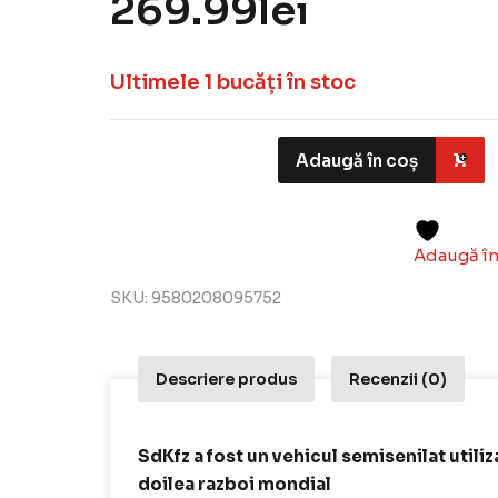
269.99
lei
Ultimele 1 bucăți în stoc
Adaugă în coș
Adaugă în
SKU:
9580208095752
Descriere produs
Recenzii (0)
SdKfz a fost un vehicul semisenilat utili
doilea razboi mondial