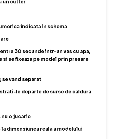
 un cutter
 numerica indicata in schema
lare
entru 30 secunde intr-un vas cu apa,
e si se fixeaza pe model prin presare
t; se vand separat
astrati-le departe de surse de caldura
, nu o jucarie
te la dimensiunea reala a modelului