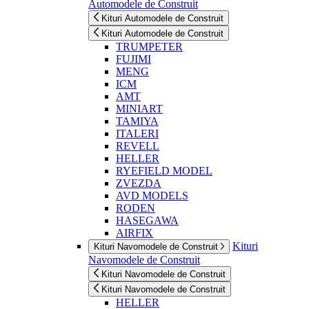
Automodele de Construit
Kituri Automodele de Construit
Kituri Automodele de Construit
TRUMPETER
FUJIMI
MENG
ICM
AMT
MINIART
TAMIYA
ITALERI
REVELL
HELLER
RYEFIELD MODEL
ZVEZDA
AVD MODELS
RODEN
HASEGAWA
AIRFIX
Kituri
Kituri Navomodele de Construit
Navomodele de Construit
Kituri Navomodele de Construit
Kituri Navomodele de Construit
HELLER