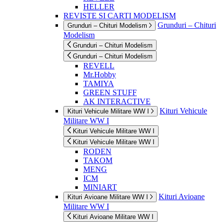
HELLER
REVISTE SI CARTI MODELISM
Grunduri – Chituri
Grunduri – Chituri Modelism
Modelism
Grunduri – Chituri Modelism
Grunduri – Chituri Modelism
REVELL
Mr.Hobby
TAMIYA
GREEN STUFF
AK INTERACTIVE
Kituri Vehicule
Kituri Vehicule Militare WW I
Militare WW I
Kituri Vehicule Militare WW I
Kituri Vehicule Militare WW I
RODEN
TAKOM
MENG
ICM
MINIART
Kituri Avioane
Kituri Avioane Militare WW I
Militare WW I
Kituri Avioane Militare WW I