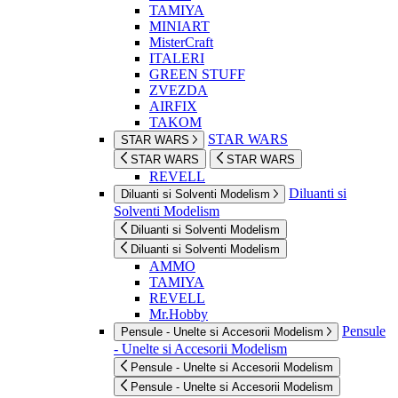
TAMIYA
MINIART
MisterCraft
ITALERI
GREEN STUFF
ZVEZDA
AIRFIX
TAKOM
STAR WARS
STAR WARS
STAR WARS
STAR WARS
REVELL
Diluanti si
Diluanti si Solventi Modelism
Solventi Modelism
Diluanti si Solventi Modelism
Diluanti si Solventi Modelism
AMMO
TAMIYA
REVELL
Mr.Hobby
Pensule
Pensule - Unelte si Accesorii Modelism
- Unelte si Accesorii Modelism
Pensule - Unelte si Accesorii Modelism
Pensule - Unelte si Accesorii Modelism