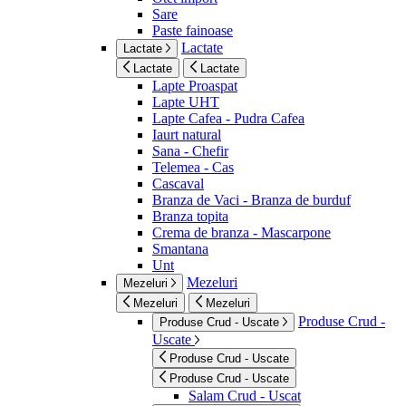
Sare
Paste fainoase
Lactate
Lactate
Lactate
Lactate
Lapte Proaspat
Lapte UHT
Lapte Cafea - Pudra Cafea
Iaurt natural
Sana - Chefir
Telemea - Cas
Cascaval
Branza de Vaci - Branza de burduf
Branza topita
Crema de branza - Mascarpone
Smantana
Unt
Mezeluri
Mezeluri
Mezeluri
Mezeluri
Produse Crud -
Produse Crud - Uscate
Uscate
Produse Crud - Uscate
Produse Crud - Uscate
Salam Crud - Uscat