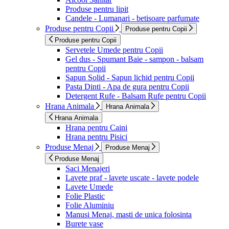
Produse pentru lipit
Candele - Lumanari - betisoare parfumate
Produse pentru Copii
Produse pentru Copii
Produse pentru Copii
Servetele Umede pentru Copii
Gel dus - Spumant Baie - sampon - balsam
pentru Copii
Sapun Solid - Sapun lichid pentru Copii
Pasta Dinti - Apa de gura pentru Copii
Detergent Rufe - Balsam Rufe pentru Copii
Hrana Animala
Hrana Animala
Hrana Animala
Hrana pentru Caini
Hrana pentru Pisici
Produse Menaj
Produse Menaj
Produse Menaj
Saci Menajeri
Lavete praf - lavete uscate - lavete podele
Lavete Umede
Folie Plastic
Folie Aluminiu
Manusi Menaj, masti de unica folosinta
Burete vase