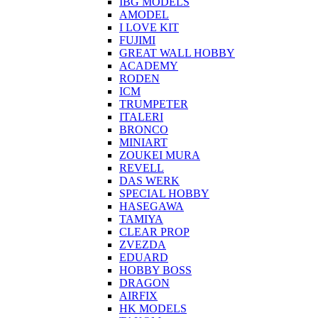
IBG MODELS
AMODEL
I LOVE KIT
FUJIMI
GREAT WALL HOBBY
ACADEMY
RODEN
ICM
TRUMPETER
ITALERI
BRONCO
MINIART
ZOUKEI MURA
REVELL
DAS WERK
SPECIAL HOBBY
HASEGAWA
TAMIYA
CLEAR PROP
ZVEZDA
EDUARD
HOBBY BOSS
DRAGON
AIRFIX
HK MODELS