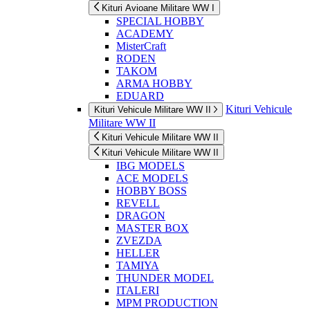
Kituri Avioane Militare WW I
SPECIAL HOBBY
ACADEMY
MisterCraft
RODEN
TAKOM
ARMA HOBBY
EDUARD
Kituri Vehicule
Kituri Vehicule Militare WW II
Militare WW II
Kituri Vehicule Militare WW II
Kituri Vehicule Militare WW II
IBG MODELS
ACE MODELS
HOBBY BOSS
REVELL
DRAGON
MASTER BOX
ZVEZDA
HELLER
TAMIYA
THUNDER MODEL
ITALERI
MPM PRODUCTION