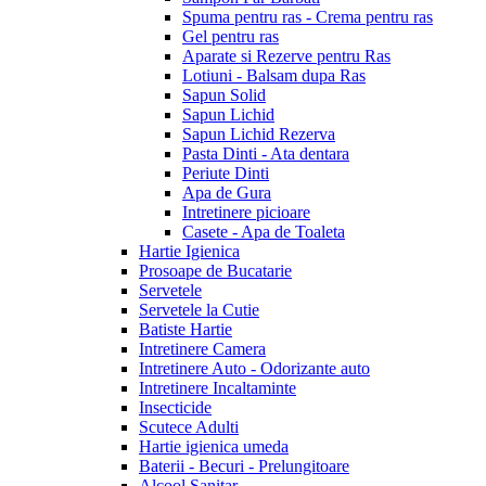
Spuma pentru ras - Crema pentru ras
Gel pentru ras
Aparate si Rezerve pentru Ras
Lotiuni - Balsam dupa Ras
Sapun Solid
Sapun Lichid
Sapun Lichid Rezerva
Pasta Dinti - Ata dentara
Periute Dinti
Apa de Gura
Intretinere picioare
Casete - Apa de Toaleta
Hartie Igienica
Prosoape de Bucatarie
Servetele
Servetele la Cutie
Batiste Hartie
Intretinere Camera
Intretinere Auto - Odorizante auto
Intretinere Incaltaminte
Insecticide
Scutece Adulti
Hartie igienica umeda
Baterii - Becuri - Prelungitoare
Alcool Sanitar