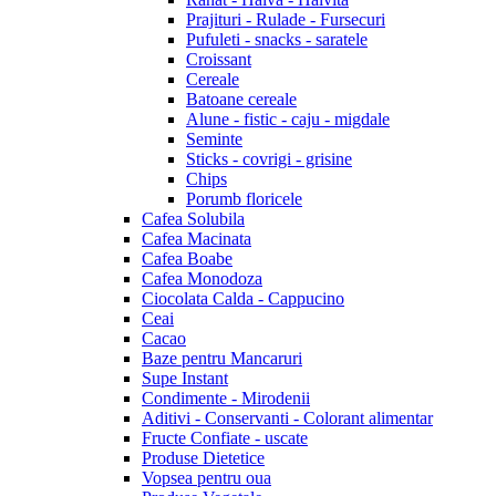
Prajituri - Rulade - Fursecuri
Pufuleti - snacks - saratele
Croissant
Cereale
Batoane cereale
Alune - fistic - caju - migdale
Seminte
Sticks - covrigi - grisine
Chips
Porumb floricele
Cafea Solubila
Cafea Macinata
Cafea Boabe
Cafea Monodoza
Ciocolata Calda - Cappucino
Ceai
Cacao
Baze pentru Mancaruri
Supe Instant
Condimente - Mirodenii
Aditivi - Conservanti - Colorant alimentar
Fructe Confiate - uscate
Produse Dietetice
Vopsea pentru oua