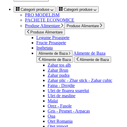
Categorii produse
Categorii produse
PRO MODELISM
PACHETE ECONOMICE
Produse Alimentare
Produse Alimentare
Produse Alimentare
Legume Proaspete
Fructe Proaspete
Inghetata
Alimente de Baza
Alimente de Baza
Alimente de Baza
Alimente de Baza
Zahar tos alb
Zahar Brun
Zahar pudra
Zahar plic - Zhar stick - Zahar cubic
Faina - Drojdie
Ulei de floarea soarelui
Ulei de masline
Malai
Orez - Fasole
Gris - Pesmet - Arpacas
Oua
Otet Romania
Otet import