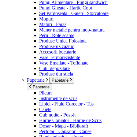
Pungi Alimentare - Pungi sandwich
Pungi Gheata - Hartie Copt
Set Pardoseala - Galeti - Storcatoare
Mopuri
Maturi - Faras
Maner metalic pentru mop-matura
Perii - Role scame
Produse Unica Folosinta
Produse uz caznic
Accesorii bucatarie
Vase Termorezistente
Vase Emailate - Teflonate
Cutii depozitare
Produse din sticla
Papetarie
Papetarie
Papetarie
Plicuri
Instrumente de scris
Lipici - Fluid Corector - Tus
Caiete
Cub notite - Post-it
Hartie Copiator - Hartie de Scris
Dosar - Mapa - Biblioraft
Perfotar - Capsator - Capse
Banda adeziva - sfoara