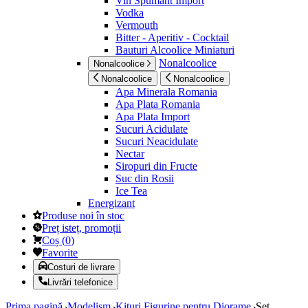
Vin Spumant Import
Vodka
Vermouth
Bitter - Aperitiv - Cocktail
Bauturi Alcoolice Miniaturi
Nonalcoolice
Nonalcoolice
Nonalcoolice
Nonalcoolice
Apa Minerala Romania
Apa Plata Romania
Apa Plata Import
Sucuri Acidulate
Sucuri Neacidulate
Nectar
Siropuri din Fructe
Suc din Rosii
Ice Tea
Energizant
Produse noi în stoc
Preț isteț, promoții
Coș
(
0
)
Favorite
Costuri de livrare
Livrări telefonice
Prima pagină
Modelism
Kituri Figurine pentru Diorame
Set