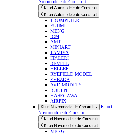
Automodele de Construit
Kituri Automodele de Construit
Kituri Automodele de Construit
TRUMPETER
FUJIMI
MENG
ICM
AMT
MINIART
TAMIYA
ITALERI
REVELL
HELLER
RYEFIELD MODEL
ZVEZDA
AVD MODELS
RODEN
HASEGAWA
AIRFIX
Kituri
Kituri Navomodele de Construit
Navomodele de Construit
Kituri Navomodele de Construit
Kituri Navomodele de Construit
MENG