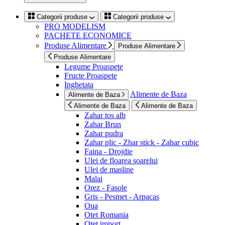
Categorii produse
Categorii produse
PRO MODELISM
PACHETE ECONOMICE
Produse Alimentare
Produse Alimentare
Produse Alimentare
Legume Proaspete
Fructe Proaspete
Inghetata
Alimente de Baza
Alimente de Baza
Alimente de Baza
Alimente de Baza
Zahar tos alb
Zahar Brun
Zahar pudra
Zahar plic - Zhar stick - Zahar cubic
Faina - Drojdie
Ulei de floarea soarelui
Ulei de masline
Malai
Orez - Fasole
Gris - Pesmet - Arpacas
Oua
Otet Romania
Otet import