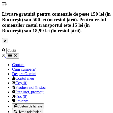
Livrare gratuită pentru comenzile de peste 150 lei (în
București) sau 500 lei (în restul țării). Pentru restul
comenzilor costul transportul este 15 lei (în
București) sau 18,99 lei (în restul țării).
Contact
Cum cumperi?
Despre Gemini
Contul meu
Coș
(
0
)
Produse noi în stoc
Preț isteț, promoții
Coș
(
0
)
Favorite
Costuri de livrare
Livrări telefonice