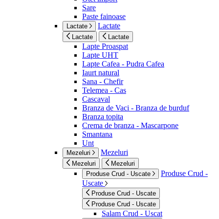
Sare
Paste fainoase
Lactate
Lactate
Lactate
Lactate
Lapte Proaspat
Lapte UHT
Lapte Cafea - Pudra Cafea
Iaurt natural
Sana - Chefir
Telemea - Cas
Cascaval
Branza de Vaci - Branza de burduf
Branza topita
Crema de branza - Mascarpone
Smantana
Unt
Mezeluri
Mezeluri
Mezeluri
Mezeluri
Produse Crud -
Produse Crud - Uscate
Uscate
Produse Crud - Uscate
Produse Crud - Uscate
Salam Crud - Uscat