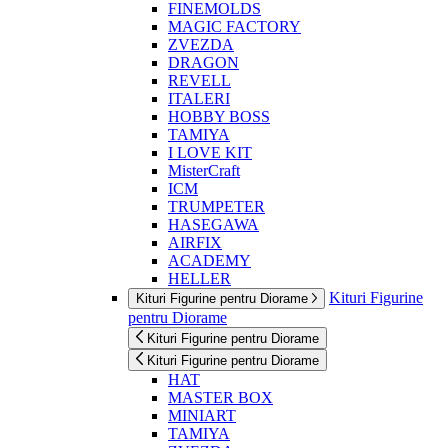
FINEMOLDS
MAGIC FACTORY
ZVEZDA
DRAGON
REVELL
ITALERI
HOBBY BOSS
TAMIYA
I LOVE KIT
MisterCraft
ICM
TRUMPETER
HASEGAWA
AIRFIX
ACADEMY
HELLER
Kituri Figurine
Kituri Figurine pentru Diorame
pentru Diorame
Kituri Figurine pentru Diorame
Kituri Figurine pentru Diorame
HAT
MASTER BOX
MINIART
TAMIYA