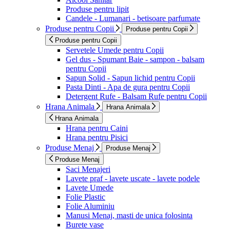
Produse pentru lipit
Candele - Lumanari - betisoare parfumate
Produse pentru Copii
Produse pentru Copii
Produse pentru Copii
Servetele Umede pentru Copii
Gel dus - Spumant Baie - sampon - balsam
pentru Copii
Sapun Solid - Sapun lichid pentru Copii
Pasta Dinti - Apa de gura pentru Copii
Detergent Rufe - Balsam Rufe pentru Copii
Hrana Animala
Hrana Animala
Hrana Animala
Hrana pentru Caini
Hrana pentru Pisici
Produse Menaj
Produse Menaj
Produse Menaj
Saci Menajeri
Lavete praf - lavete uscate - lavete podele
Lavete Umede
Folie Plastic
Folie Aluminiu
Manusi Menaj, masti de unica folosinta
Burete vase