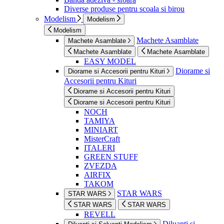
Diverse produse pentru scoala si birou
Modelism
Modelism
Modelism
Machete Asamblate
Machete Asamblate
Machete Asamblate
Machete Asamblate
EASY MODEL
Diorame si
Diorame si Accesorii pentru Kituri
Accesorii pentru Kituri
Diorame si Accesorii pentru Kituri
Diorame si Accesorii pentru Kituri
NOCH
TAMIYA
MINIART
MisterCraft
ITALERI
GREEN STUFF
ZVEZDA
AIRFIX
TAKOM
STAR WARS
STAR WARS
STAR WARS
STAR WARS
REVELL
Diluanti si