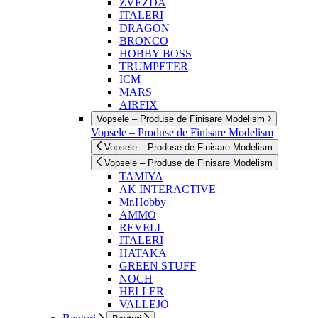
ZVEZDA
ITALERI
DRAGON
BRONCO
HOBBY BOSS
TRUMPETER
ICM
MARS
AIRFIX
Vopsele – Produse de Finisare Modelism
Vopsele – Produse de Finisare Modelism
Vopsele – Produse de Finisare Modelism
Vopsele – Produse de Finisare Modelism
TAMIYA
AK INTERACTIVE
Mr.Hobby
AMMO
REVELL
ITALERI
HATAKA
GREEN STUFF
NOCH
HELLER
VALLEJO