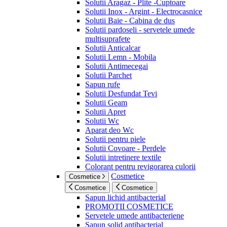
Solutii Aragaz - Plite -Cuptoare
Solutii Inox - Argint - Electrocasnice
Solutii Baie - Cabina de dus
Solutii pardoseli - servetele umede
multisuprafete
Solutii Anticalcar
Solutii Lemn - Mobila
Solutii Antimecegai
Solutii Parchet
Sapun rufe
Solutii Desfundat Tevi
Solutii Geam
Solutii Apret
Solutii Wc
Aparat deo Wc
Solutii pentru piele
Solutii Covoare - Perdele
Solutii intretinere textile
Colorant pentru revigorarea culorii
Cosmetice
Cosmetice
Cosmetice
Cosmetice
Sapun lichid antibacterial
PROMOTII COSMETICE
Servetele umede antibacteriene
Sapun solid antibacterial