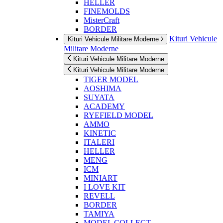
HELLER
FINEMOLDS
MisterCraft
BORDER
Kituri Vehicule
Kituri Vehicule Militare Moderne
Militare Moderne
Kituri Vehicule Militare Moderne
Kituri Vehicule Militare Moderne
TIGER MODEL
AOSHIMA
SUYATA
ACADEMY
RYEFIELD MODEL
AMMO
KINETIC
ITALERI
HELLER
MENG
ICM
MINIART
I LOVE KIT
REVELL
BORDER
TAMIYA
MODEL COLLECT