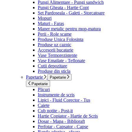
Pungi Alimentare - Pungi sandwich
Pungi Gheata - Hartie Copt
Set Pardoseala - Galeti - Storcatoare
Mopuri
Maturi - Faras
Maner metalic pentru mop-matura
Perii - Role scame
Produse Unica Folosinta
Produse uz caznic
Accesorii bucatarie
Vase Termorezistente
Vase Emailate - Teflonate
Cutii depozitare
Produse din sticla
Papetarie
Papetarie
Papetarie
Plicuri
Instrumente de scris
Lipici - Fluid Corector - Tus
Caiete
Cub notite - Post-it
Hartie Copiator - Hartie de Scris
Dosar - Mapa - Biblioraft
Perfotar - Capsator - Capse
Banda adeziva - sfoara