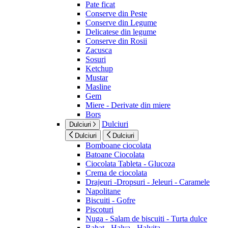
Pate ficat
Conserve din Peste
Conserve din Legume
Delicatese din legume
Conserve din Rosii
Zacusca
Sosuri
Ketchup
Mustar
Masline
Gem
Miere - Derivate din miere
Bors
Dulciuri
Dulciuri
Dulciuri
Dulciuri
Bomboane ciocolata
Batoane Ciocolata
Ciocolata Tableta - Glucoza
Crema de ciocolata
Drajeuri -Dropsuri - Jeleuri - Caramele
Napolitane
Biscuiti - Gofre
Piscoturi
Nuga - Salam de biscuiti - Turta dulce
Rahat - Halva - Halvita