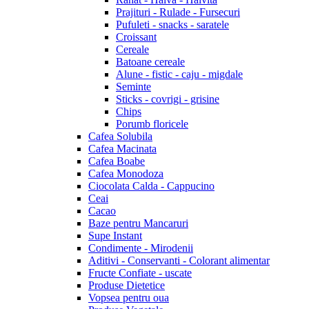
Prajituri - Rulade - Fursecuri
Pufuleti - snacks - saratele
Croissant
Cereale
Batoane cereale
Alune - fistic - caju - migdale
Seminte
Sticks - covrigi - grisine
Chips
Porumb floricele
Cafea Solubila
Cafea Macinata
Cafea Boabe
Cafea Monodoza
Ciocolata Calda - Cappucino
Ceai
Cacao
Baze pentru Mancaruri
Supe Instant
Condimente - Mirodenii
Aditivi - Conservanti - Colorant alimentar
Fructe Confiate - uscate
Produse Dietetice
Vopsea pentru oua