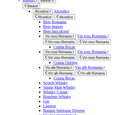
Bauturi
Bauturi
Bauturi
Alcoolice
Alcoolice
Alcoolice
Alcoolice
Bere Romania
Bere Import
Bere fara alcool
Vin rosu Romania
Vin rosu Romania
Vin rosu Romania
Vin rosu Romania
Crama Recas
Vin rose Romania
Vin rose Romania
Vin rose Romania
Vin rose Romania
Crama Oprisor
Vin alb Romania
Vin alb Romania
Vin alb Romania
Vin alb Romania
Crama Recas
Scotch Whisky
Single Malt Whisky
Whisky Cream
Bourbon Whisky
Gin
Liqueur
Bauturi Spirtoase Diverse