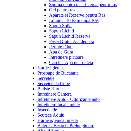
Spuma pentru ras - Crema pentru ras
Gel pentru ras
Aparate si Rezerve pentru Ras
Lotiuni - Balsam dupa Ras
Sapun Solid
Sapun Lichid
Sapun Lichid Rezerva
Pasta Dinti - Ata dentara
Periute Dinti
Apa de Gura
Intretinere picioare
Casete - Apa de Toaleta
Hartie Igienica
Prosoape de Bucatarie
Servetele
Servetele la Cutie
Batiste Hartie
Intretinere Camera
Intretinere Auto - Odorizante auto
Intretinere Incaltaminte
Insecticide
Scutece Adulti
Hartie igienica umeda
Baterii - Becuri - Prelungitoare
Alcool Sanitar