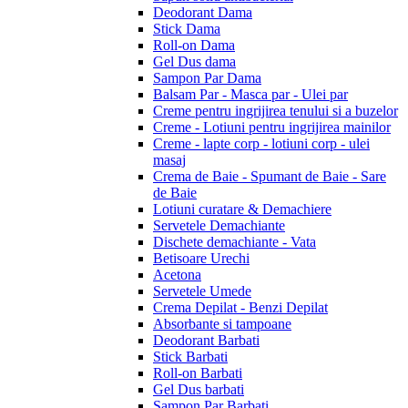
Deodorant Dama
Stick Dama
Roll-on Dama
Gel Dus dama
Sampon Par Dama
Balsam Par - Masca par - Ulei par
Creme pentru ingrijirea tenului si a buzelor
Creme - Lotiuni pentru ingrijirea mainilor
Creme - lapte corp - lotiuni corp - ulei
masaj
Crema de Baie - Spumant de Baie - Sare
de Baie
Lotiuni curatare & Demachiere
Servetele Demachiante
Dischete demachiante - Vata
Betisoare Urechi
Acetona
Servetele Umede
Crema Depilat - Benzi Depilat
Absorbante si tampoane
Deodorant Barbati
Stick Barbati
Roll-on Barbati
Gel Dus barbati
Sampon Par Barbati