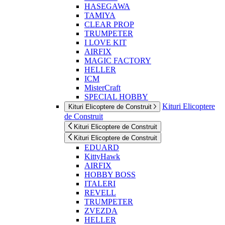
HASEGAWA
TAMIYA
CLEAR PROP
TRUMPETER
I LOVE KIT
AIRFIX
MAGIC FACTORY
HELLER
ICM
MisterCraft
SPECIAL HOBBY
Kituri Elicoptere
Kituri Elicoptere de Construit
de Construit
Kituri Elicoptere de Construit
Kituri Elicoptere de Construit
EDUARD
KittyHawk
AIRFIX
HOBBY BOSS
ITALERI
REVELL
TRUMPETER
ZVEZDA
HELLER