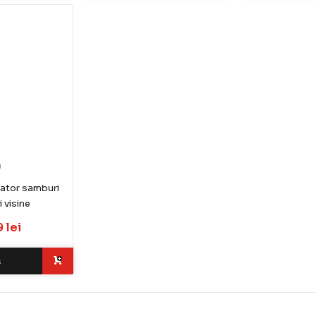
)
ator samburi
i visine
 lei
ș