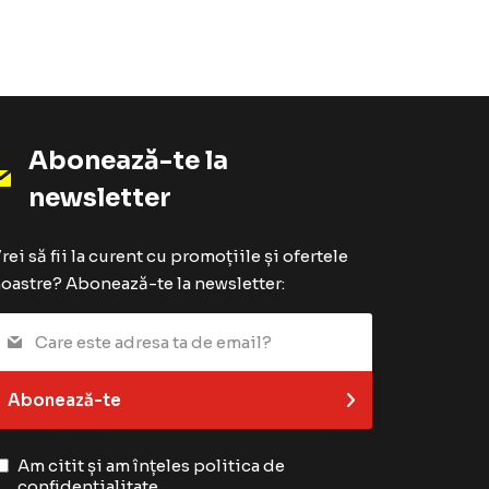
Abonează-te la
newsletter
rei să fii la curent cu promoțiile și ofertele
oastre? Abonează-te la newsletter:
Abonează-te
Am citit și am înțeles
politica de
confidențialitate