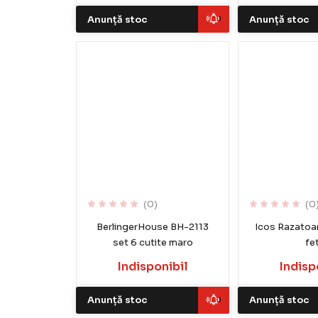
Anunță stoc
Anunță stoc
(0)
(0
BerlingerHouse BH-2113
Icos Razatoar
set 6 cutite maro
fe
Indisponibil
Indisp
Anunță stoc
Anunță stoc