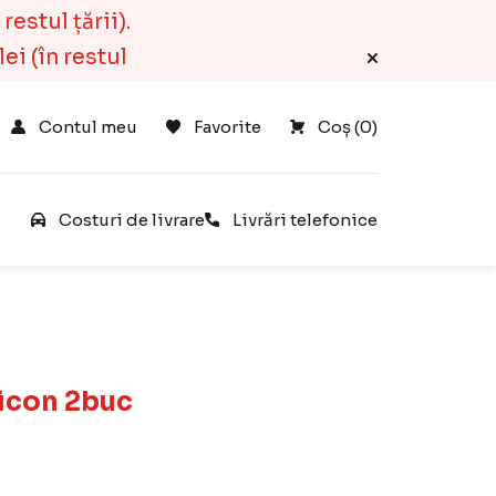
estul țării).
ei (în restul
Contul meu
Favorite
Coș 
(
0
)
e
Costuri de livrare
Livrări telefonice
licon 2buc