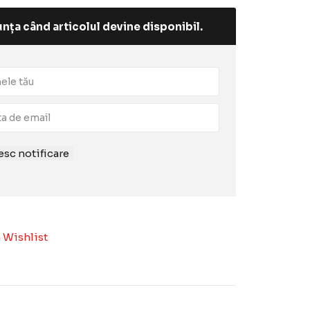
nța când articolul devine disponibil.
sc notificare
 Wishlist