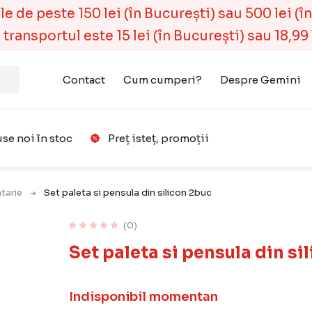
 de peste 150 lei (în București) sau 500 lei (în r
ransportul este 15 lei (în București) sau 18,99 l
Contact
Cum cumperi?
Despre Gemini
se noi în stoc
Preț isteț, promoții
Favorit
tarie
Set paleta si pensula din silicon 2buc
(0)
Set paleta si pensula din si
Indisponibil momentan