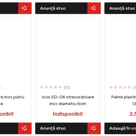
Anunță stoc
Anunță stoc
)
(0)
(
e inox patru
Icos SD-06 strecuratoare
Palnie plasti
te
inox diametru 6cm
1
onibil
Indisponibil
2.
Anunță stoc
Adaugă în c