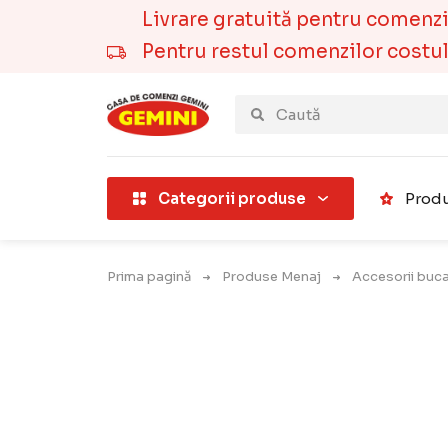
Livrare gratuită pentru comenzile
Pentru restul comenzilor costul t
țării).
Categorii produse
Produ
Prima pagină
Produse Menaj
Accesorii buca