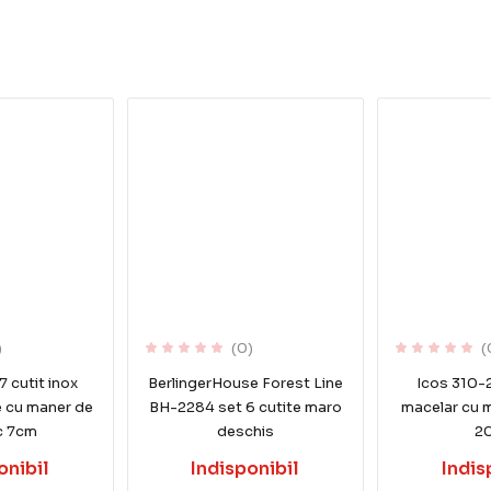
)
(0)
(
 cutit inox
BerlingerHouse Forest Line
Icos 310-2
 cu maner de
BH-2284 set 6 cutite maro
macelar cu 
c 7cm
deschis
2
onibil
Indisponibil
Indis