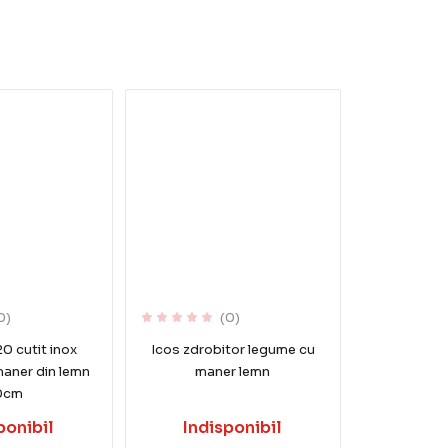
0)
(0)
0 cutit inox
Icos zdrobitor legume cu
maner din lemn
maner lemn
0cm
ponibil
Indisponibil