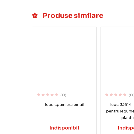
Produse similare
(0)
(0
Icos spumiera email
Icos JJ614-7
pentru legume
plasti
Indisponibil
Indisp