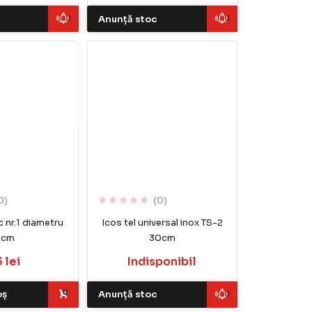
Anunță stoc
0)
(0)
c nr.1 diametru
Icos tel universal inox TS-2
2cm
30cm
3 lei
Indisponibil
oș
Anunță stoc