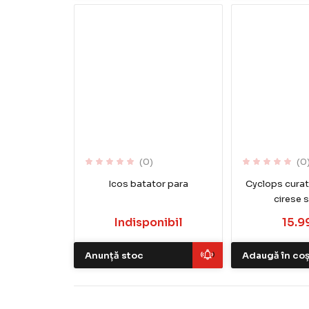
(0)
(0
Icos batator para
Cyclops curat
cirese s
Indisponibil
15.99
Anunță stoc
Adaugă în co