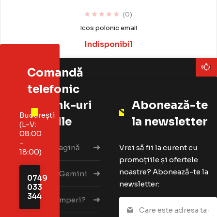
(0)
Icos polonic email
Indisponibil
Anunță stoc
Comandă
telefonic
Link-uri
Abonează-te
București
utile
la newsletter
(L-V:
08:00
-
Prima pagină
Vrei să fii la curent cu
18:00)
promoțiile și ofertele
noastre? Abonează-te la
Despre Gemini
0749
newsletter:
033
344
Cum cumperi?