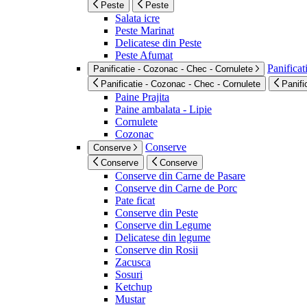
Peste
Peste
Salata icre
Peste Marinat
Delicatese din Peste
Peste Afumat
Panificat
Panificatie - Cozonac - Chec - Cornulete
Panificatie - Cozonac - Chec - Cornulete
Panifi
Paine Prajita
Paine ambalata - Lipie
Cornulete
Cozonac
Conserve
Conserve
Conserve
Conserve
Conserve din Carne de Pasare
Conserve din Carne de Porc
Pate ficat
Conserve din Peste
Conserve din Legume
Delicatese din legume
Conserve din Rosii
Zacusca
Sosuri
Ketchup
Mustar