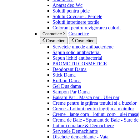
Aparat deo Wc
Solutii pentru piele
Solutii Covoare - Perdele
Solutii intretinere textile
Colorant pentru revigorarea culorii
Cosmetice
Cosmetice
Cosmetice
Cosmetice
Servetele umede antibacteriene
Sapun solid antibacterial
Sapun lichid antibacterial
PROMOTII COSMETICE
Deodorant Dama
Stick Dama
Roll-on Dama
Gel Dus dama
Sampon Par Dama
Balsam Par - Masca par - Ulei par
Creme pentru ingrijirea tenului si a buzelor
Creme - Lotiuni pentru ingrijirea mainilor
Creme - lapte corp - lotiuni corp - ulei masaj
Crema de Baie - Spumant de Baie - Sare de
Lotiuni curatare & Demachiere
Servetele Demachiante
Dischete demachiante - Vata