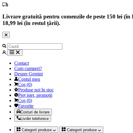
Livrare gratuită pentru comenzile de peste 150 lei (în B
18,99 lei (în restul țării).
Contact
Cum cumperi?
Despre Gemini
Contul meu
Coș
(
0
)
Produse noi în stoc
Preț isteț, promoții
Coș
(
0
)
Favorite
Costuri de livrare
Livrări telefonice
Categorii produse
Categorii produse