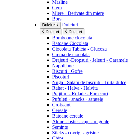
Masline
Gem
Miere - Derivate din miere
Bors
Dulciuri
Dulciuri
Dulciuri
Dulciuri
Bomboane ciocolata
Batoane Ciocolata
Ciocolata Tableta - Glucoza
Crema de ciocolata
Drajeuri -Dropsuri - Jeleuri - Caramele
Napolitane
Biscuiti - Gofre
Piscoturi
Nuga - Salam de biscuiti - Turta dulce
Rahat - Halva - Halvita
Prajituri - Rulade - Fursecuri
Pufuleti - snacks - saratele
Croissant
Cereale
Batoane cereale
Alune - fistic - caju - migdale
Seminte
Sticks - covrigi - grisine
Chips