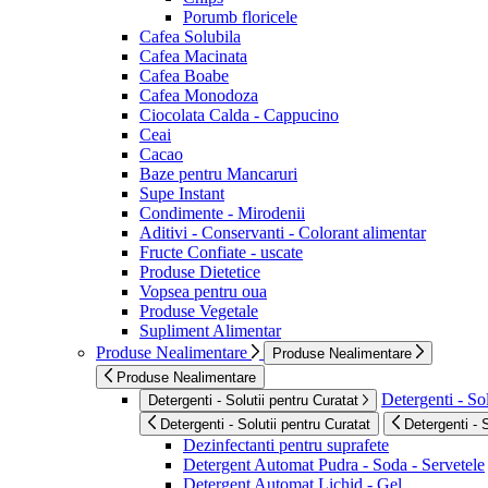
Porumb floricele
Cafea Solubila
Cafea Macinata
Cafea Boabe
Cafea Monodoza
Ciocolata Calda - Cappucino
Ceai
Cacao
Baze pentru Mancaruri
Supe Instant
Condimente - Mirodenii
Aditivi - Conservanti - Colorant alimentar
Fructe Confiate - uscate
Produse Dietetice
Vopsea pentru oua
Produse Vegetale
Supliment Alimentar
Produse Nealimentare
Produse Nealimentare
Produse Nealimentare
Detergenti - Sol
Detergenti - Solutii pentru Curatat
Detergenti - Solutii pentru Curatat
Detergenti - 
Dezinfectanti pentru suprafete
Detergent Automat Pudra - Soda - Servetele
Detergent Automat Lichid - Gel