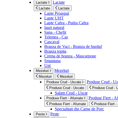
Lactate
Lactate
Lactate
Lactate
Lapte Proaspat
Lapte UHT
Lapte Cafea - Pudra Cafea
Iaurt natural
Sana - Chefir
Telemea - Cas
Cascaval
Branza de Vaci - Branza de burduf
Branza topita
Crema de branza - Mascarpone
Smantana
Unt
Mezeluri
Mezeluri
Mezeluri
Mezeluri
Produse Crud - Us
Produse Crud - Uscate
Produse Crud - Uscate
Produse Crud - 
Salam Crud - Uscat
Produse Fiert - 
Produse Fiert - Afumate
Produse Fiert - Afumate
Produse Fiert -
Specialitati din Carne de Porc
Peste
Peste