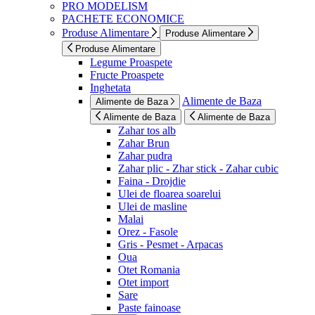
PRO MODELISM
PACHETE ECONOMICE
Produse Alimentare
Produse Alimentare
Produse Alimentare
Legume Proaspete
Fructe Proaspete
Inghetata
Alimente de Baza
Alimente de Baza
Alimente de Baza
Alimente de Baza
Zahar tos alb
Zahar Brun
Zahar pudra
Zahar plic - Zhar stick - Zahar cubic
Faina - Drojdie
Ulei de floarea soarelui
Ulei de masline
Malai
Orez - Fasole
Gris - Pesmet - Arpacas
Oua
Otet Romania
Otet import
Sare
Paste fainoase