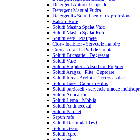
Detergent Automat Capsule
Detergent Manual Pudra
Detergenti - Solutii pentru uz profesional
Balsam Rufe
Solutii Masina Spalat Vase
Solutii Masina Spalat Rufe
Solutii Pete - Praf pete
Clor - Inalbitor - Servetele inalbire
Crema curatat - Praf de Curatat
Solutii Bucatarie - Degresant
Solutii Vase
Solutii Frigider - Absorbant Frigider
Solutii Aragaz - Plite -Cuptoare
Solutii Inox - Argint - Electrocasnice
Solutii Baie - Cabina de dus
Solutii pardoseli - servetele umede multisupr
Solutii Anticalcar
Solutii Lemn - Mobila
Solutii Antimecegai
Solutii Parchet
Sapun rufe
Solutii Desfundat Tevi
Solutii Geam
Solutii Apret
Solutii Wc