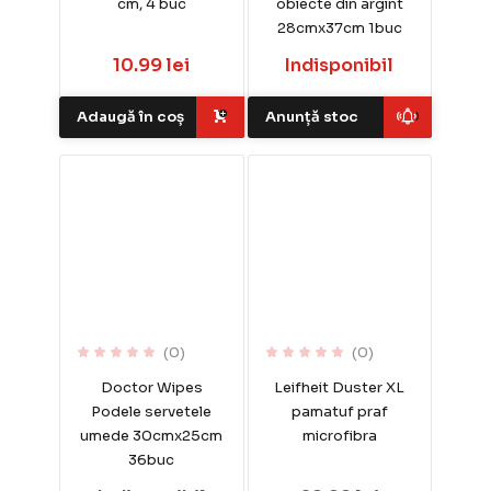
cm, 4 buc
obiecte din argint
28cmx37cm 1buc
10.99 lei
Indisponibil
Adaugă în coș
Anunță stoc
(0)
(0)
Doctor Wipes
Leifheit Duster XL
Podele servetele
pamatuf praf
umede 30cmx25cm
microfibra
36buc