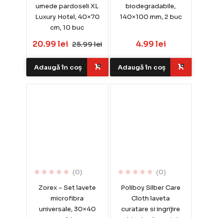
umede pardoseli XL
biodegradabile,
Luxury Hotel, 40×70
140×100 mm, 2 buc
cm, 10 buc
20.99 lei
4.99 lei
25.99 lei
Adaugă în coș
Adaugă în coș
(0)
(0)
Zorex – Set lavete
Poliboy Silber Care
microfibra
Cloth laveta
universale, 30×40
curatare si ingrijire