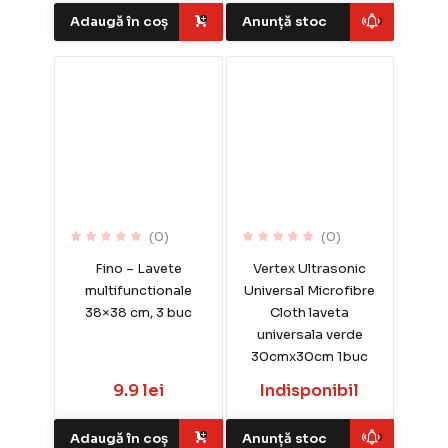
Adaugă în coș
Anunță stoc
(0)
(0)
Fino – Lavete
Vertex Ultrasonic
multifunctionale
Universal Microfibre
38×38 cm, 3 buc
Cloth laveta
universala verde
30cmx30cm 1buc
9.9 lei
Indisponibil
Adaugă în coș
Anunță stoc