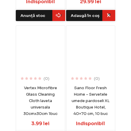
Indisponibil
29.99 lei
Anunță stoc
Adaugă în coș
(0)
(0)
Vertex Microfibre
Sano Floor Fresh
Glass Cleaning
Home – Servetele
Cloth laveta
umede pardoseli XL
universala
Boutique Hotel,
30cmx30cm 1buc
40×70 cm, 10 buc
3.99 lei
Indisponibil