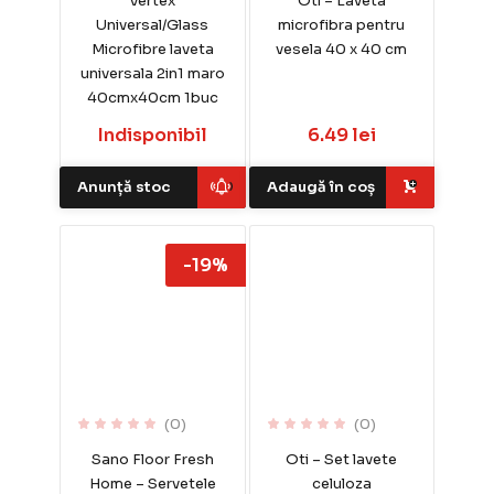
Vertex
Oti – Laveta
Universal/Glass
microfibra pentru
Microfibre laveta
vesela 40 x 40 cm
universala 2in1 maro
40cmx40cm 1buc
Indisponibil
6.49 lei
Anunță stoc
Adaugă în coș
-19%
(0)
(0)
Sano Floor Fresh
Oti – Set lavete
Home – Servetele
celuloza