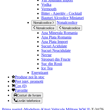
Vin Spumant Import
Vodka
Vermouth
Bitter - Aperitiv - Cocktail
Bauturi Alcoolice Miniaturi
Nonalcoolice
Nonalcoolice
Nonalcoolice
Nonalcoolice
Apa Minerala Romania
Apa Plata Romania
Apa Plata Import
Sucuri Acidulate
Sucuri Neacidulate
Nectar
Siropuri din Fructe
Suc din Rosii
Ice Tea
Energizant
Produse noi în stoc
Preț isteț, promoții
Coș
(
0
)
Favorite
Costuri de livrare
Livrări telefonice
Prima pagină
Modelism
Kituri Vehicule Militare WW II
T-34/76