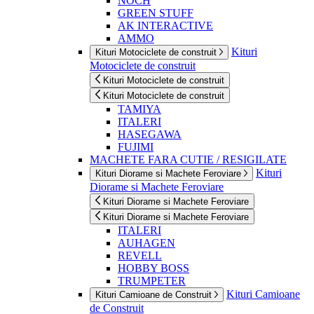
NOCH
GREEN STUFF
AK INTERACTIVE
AMMO
Kituri
Kituri Motociclete de construit
Motociclete de construit
Kituri Motociclete de construit
Kituri Motociclete de construit
TAMIYA
ITALERI
HASEGAWA
FUJIMI
MACHETE FARA CUTIE / RESIGILATE
Kituri
Kituri Diorame si Machete Feroviare
Diorame si Machete Feroviare
Kituri Diorame si Machete Feroviare
Kituri Diorame si Machete Feroviare
ITALERI
AUHAGEN
REVELL
HOBBY BOSS
TRUMPETER
Kituri Camioane
Kituri Camioane de Construit
de Construit