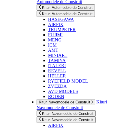
Automodele de Construit
Kituri Automodele de Construit
Kituri Automodele de Construit
HASEGAWA
AIRFIX
TRUMPETER
FUJIMI
MENG
ICM
AMT
MINIART
TAMIYA
ITALERI
REVELL
HELLER
RYEFIELD MODEL
ZVEZDA
AVD MODELS
RODEN
Kituri
Kituri Navomodele de Construit
Navomodele de Construit
Kituri Navomodele de Construit
Kituri Navomodele de Construit
AIRFIX