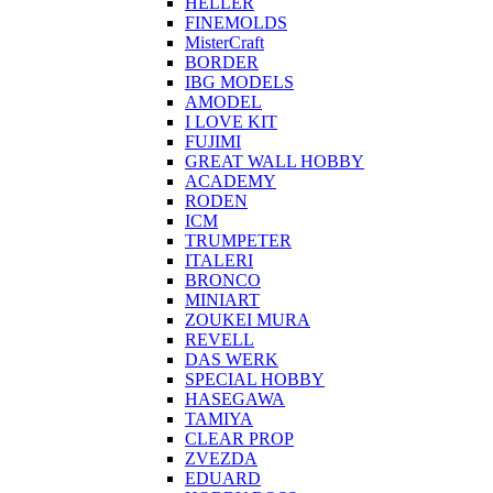
HELLER
FINEMOLDS
MisterCraft
BORDER
IBG MODELS
AMODEL
I LOVE KIT
FUJIMI
GREAT WALL HOBBY
ACADEMY
RODEN
ICM
TRUMPETER
ITALERI
BRONCO
MINIART
ZOUKEI MURA
REVELL
DAS WERK
SPECIAL HOBBY
HASEGAWA
TAMIYA
CLEAR PROP
ZVEZDA
EDUARD