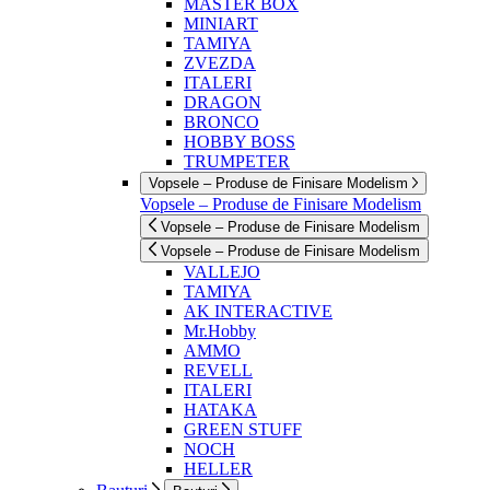
MASTER BOX
MINIART
TAMIYA
ZVEZDA
ITALERI
DRAGON
BRONCO
HOBBY BOSS
TRUMPETER
Vopsele – Produse de Finisare Modelism
Vopsele – Produse de Finisare Modelism
Vopsele – Produse de Finisare Modelism
Vopsele – Produse de Finisare Modelism
VALLEJO
TAMIYA
AK INTERACTIVE
Mr.Hobby
AMMO
REVELL
ITALERI
HATAKA
GREEN STUFF
NOCH
HELLER