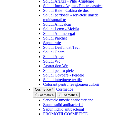
Solutii Aragaz - Plite -Cuptoare
Solutii Inox - Argint - Electrocasnice
Solutii Baie - Cabina de dus
Solutii pardoseli - servetele umede
multisuprafete
Solutii Anticalcar
Solutii Lemn - Mobila
Solutii Antimecegai
Solutii Parchet
Sapun rufe
Solutii Desfundat Tevi
Solutii Geam
Solutii Apret
Solutii Wc
Aparat deo Wc
Solutii pentru piele
Solutii Covoare - Perdele
Solutii intretinere textile
Colorant pentru revigorarea culorii
Cosmetice
Cosmetice
Cosmetice
Cosmetice
Servetele umede antibacteriene
Sapun solid antibacterial
Sapun lichid antibacterial
PROMOTII COSMETICE