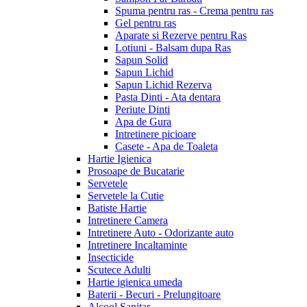
Spuma pentru ras - Crema pentru ras
Gel pentru ras
Aparate si Rezerve pentru Ras
Lotiuni - Balsam dupa Ras
Sapun Solid
Sapun Lichid
Sapun Lichid Rezerva
Pasta Dinti - Ata dentara
Periute Dinti
Apa de Gura
Intretinere picioare
Casete - Apa de Toaleta
Hartie Igienica
Prosoape de Bucatarie
Servetele
Servetele la Cutie
Batiste Hartie
Intretinere Camera
Intretinere Auto - Odorizante auto
Intretinere Incaltaminte
Insecticide
Scutece Adulti
Hartie igienica umeda
Baterii - Becuri - Prelungitoare
Alcool Sanitar