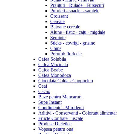
Prajituri - Rulade - Fursecuri
Pufuleti - snacks - saratele
Croissant
Cereale
Batoane cereale
Alune - fistic - caju - migdale
Seminte
Sticks - covrigi - grisine
Chips
Porumb floricele
Cafea Solubila
Cafea Macinata
Cafea Boabe
Cafea Monodoza
Ciocolata Calda - Cappucino
Ceai
Cacao
Baze pentru Mancaruri
Supe Instant
Condimente - Mirodenii
Aditivi - Conservanti - Colorant alimentar
Fructe Confiate - uscate
Produse Dietetice
Vopsea pentru oua