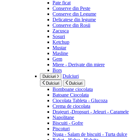
Pate ficat
Conserve din Peste
Conserve din Legume
Delicatese din legume
Conserve din Rosii
Zacusca
Sosuri
Ketchup
Mustar
Masline
Gem
Miere - Derivate din miere
Bors
Dulciuri
Dulciuri
Dulciuri
Dulciuri
Bomboane ciocolata
Batoane Ciocolata
Ciocolata Tableta - Glucoza
Crema de ciocolata
Drajeuri -Dropsuri - Jeleuri - Caramele
Napolitane
Biscuiti - Gofre
Piscoturi
Nuga - Salam de biscuiti - Turta dulce
Rahat - Halva - Halvita