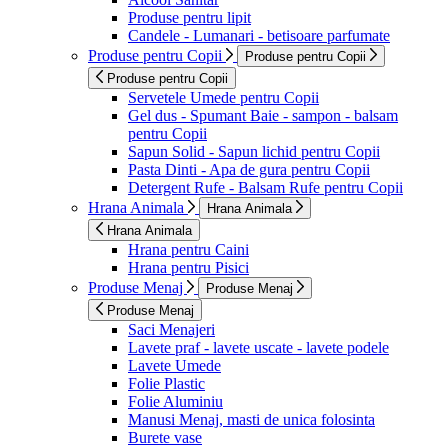
Produse pentru lipit
Candele - Lumanari - betisoare parfumate
Produse pentru Copii
Produse pentru Copii
Produse pentru Copii
Servetele Umede pentru Copii
Gel dus - Spumant Baie - sampon - balsam
pentru Copii
Sapun Solid - Sapun lichid pentru Copii
Pasta Dinti - Apa de gura pentru Copii
Detergent Rufe - Balsam Rufe pentru Copii
Hrana Animala
Hrana Animala
Hrana Animala
Hrana pentru Caini
Hrana pentru Pisici
Produse Menaj
Produse Menaj
Produse Menaj
Saci Menajeri
Lavete praf - lavete uscate - lavete podele
Lavete Umede
Folie Plastic
Folie Aluminiu
Manusi Menaj, masti de unica folosinta
Burete vase