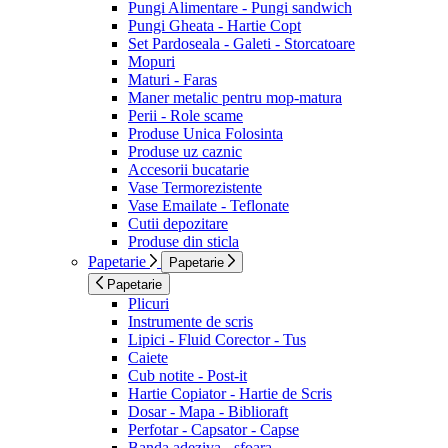
Pungi Alimentare - Pungi sandwich
Pungi Gheata - Hartie Copt
Set Pardoseala - Galeti - Storcatoare
Mopuri
Maturi - Faras
Maner metalic pentru mop-matura
Perii - Role scame
Produse Unica Folosinta
Produse uz caznic
Accesorii bucatarie
Vase Termorezistente
Vase Emailate - Teflonate
Cutii depozitare
Produse din sticla
Papetarie
Papetarie
Papetarie
Plicuri
Instrumente de scris
Lipici - Fluid Corector - Tus
Caiete
Cub notite - Post-it
Hartie Copiator - Hartie de Scris
Dosar - Mapa - Biblioraft
Perfotar - Capsator - Capse
Banda adeziva - sfoara