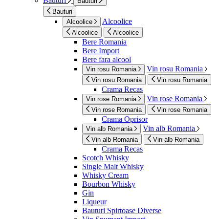
Bauturi
Bauturi
Bauturi
Alcoolice
Alcoolice
Alcoolice
Alcoolice
Bere Romania
Bere Import
Bere fara alcool
Vin rosu Romania
Vin rosu Romania
Vin rosu Romania
Vin rosu Romania
Crama Recas
Vin rose Romania
Vin rose Romania
Vin rose Romania
Vin rose Romania
Crama Oprisor
Vin alb Romania
Vin alb Romania
Vin alb Romania
Vin alb Romania
Crama Recas
Scotch Whisky
Single Malt Whisky
Whisky Cream
Bourbon Whisky
Gin
Liqueur
Bauturi Spirtoase Diverse