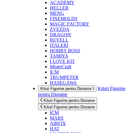
ACADEMY
HELLER
MENG
FINEMOLDS
MAGIC FACTORY
ZVEZDA
DRAGON
REVELL
ITALERI
HOBBY BOSS
TAMIYA
I LOVE KIT
MisterCraft
ICM
TRUMPETER
HASEGAWA
Kituri Figurine
Kituri Figurine pentru Diorame
pentru Diorame
Kituri Figurine pentru Diorame
Kituri Figurine pentru Diorame
ICM
MARS
AIRFIX
HAT