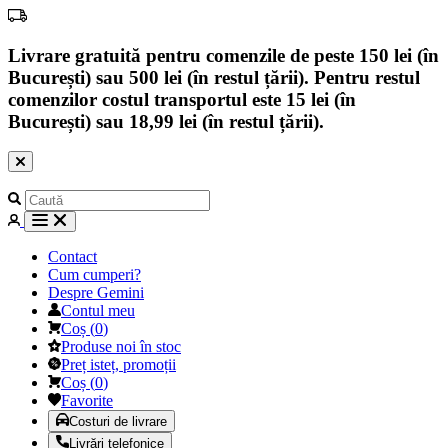
Livrare gratuită pentru comenzile de peste 150 lei (în
București) sau 500 lei (în restul țării). Pentru restul
comenzilor costul transportul este 15 lei (în
București) sau 18,99 lei (în restul țării).
Contact
Cum cumperi?
Despre Gemini
Contul meu
Coș
(
0
)
Produse noi în stoc
Preț isteț, promoții
Coș
(
0
)
Favorite
Costuri de livrare
Livrări telefonice