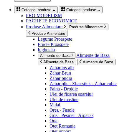
Categorii produse
Categorii produse
PRO MODELISM
PACHETE ECONOMICE
Produse Alimentare
Produse Alimentare
Produse Alimentare
Legume Proaspete
Fructe Proaspete
Inghetata
Alimente de Baza
Alimente de Baza
Alimente de Baza
Alimente de Baza
Zahar tos alb
Zahar Brun
Zahar pudra
Zahar plic - Zhar stick - Zahar cubic
Faina - Drojdie
Ulei de floarea soarelui
Ulei de masline
Malai
Orez - Fasole
Gris - Pesmet - Arpacas
Oua
Otet Romania
Otet import