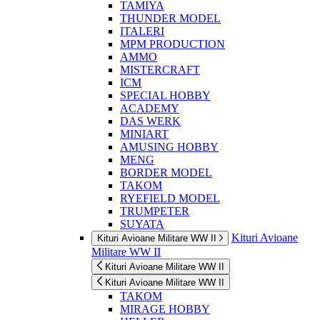
TAMIYA
THUNDER MODEL
ITALERI
MPM PRODUCTION
AMMO
MISTERCRAFT
ICM
SPECIAL HOBBY
ACADEMY
DAS WERK
MINIART
AMUSING HOBBY
MENG
BORDER MODEL
TAKOM
RYEFIELD MODEL
TRUMPETER
SUYATA
Kituri Avioane
Kituri Avioane Militare WW II
Militare WW II
Kituri Avioane Militare WW II
Kituri Avioane Militare WW II
TAKOM
MIRAGE HOBBY