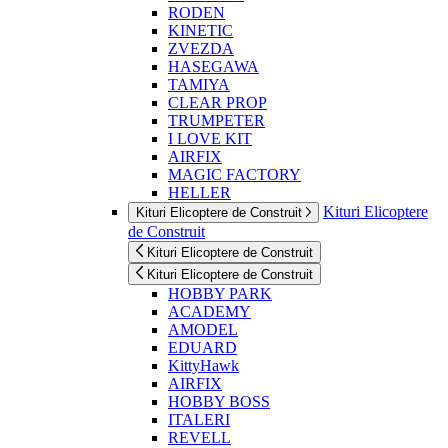
RODEN
KINETIC
ZVEZDA
HASEGAWA
TAMIYA
CLEAR PROP
TRUMPETER
I LOVE KIT
AIRFIX
MAGIC FACTORY
HELLER
Kituri Elicoptere
Kituri Elicoptere de Construit
de Construit
Kituri Elicoptere de Construit
Kituri Elicoptere de Construit
HOBBY PARK
ACADEMY
AMODEL
EDUARD
KittyHawk
AIRFIX
HOBBY BOSS
ITALERI
REVELL