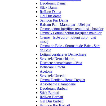
Deodorant Dama
Stick Dama
Roll-on Dama
Gel Dus dama
Sampon Par Dama
Balsam Par - Masca par - Ulei par
Creme pentru ingrijirea tenului si a buzelor
Creme - Lotiuni pentru ingrijirea mainilor
Creme - lapte corp - lotiuni corp - ulei
masaj
Crema de Baie - Spumant de Baie - Sare
de Baie
Lotiuni curatare & Demachiere
Servetele Demachiante
Dischete demachiante - Vata
Betisoare Urechi
Acetona
Servetele Umede
Crema Depilat - Benzi Depilat
Absorbante si tampoane
Deodorant Barbati
Stick Barbati
Roll-on Barbati
Gel Dus barbati
Sampon Par Barbati