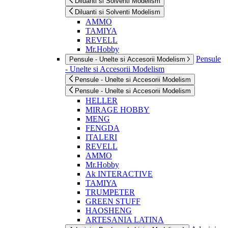
Diluanti si Solventi Modelism
Diluanti si Solventi Modelism
AMMO
TAMIYA
REVELL
Mr.Hobby
Pensule
Pensule - Unelte si Accesorii Modelism
- Unelte si Accesorii Modelism
Pensule - Unelte si Accesorii Modelism
Pensule - Unelte si Accesorii Modelism
HELLER
MIRAGE HOBBY
MENG
FENGDA
ITALERI
REVELL
AMMO
Mr.Hobby
Ak INTERACTIVE
TAMIYA
TRUMPETER
GREEN STUFF
HAOSHENG
ARTESANIA LATINA