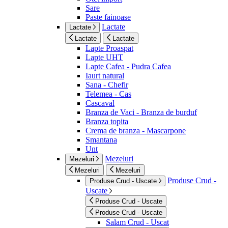
Sare
Paste fainoase
Lactate
Lactate
Lactate
Lactate
Lapte Proaspat
Lapte UHT
Lapte Cafea - Pudra Cafea
Iaurt natural
Sana - Chefir
Telemea - Cas
Cascaval
Branza de Vaci - Branza de burduf
Branza topita
Crema de branza - Mascarpone
Smantana
Unt
Mezeluri
Mezeluri
Mezeluri
Mezeluri
Produse Crud -
Produse Crud - Uscate
Uscate
Produse Crud - Uscate
Produse Crud - Uscate
Salam Crud - Uscat