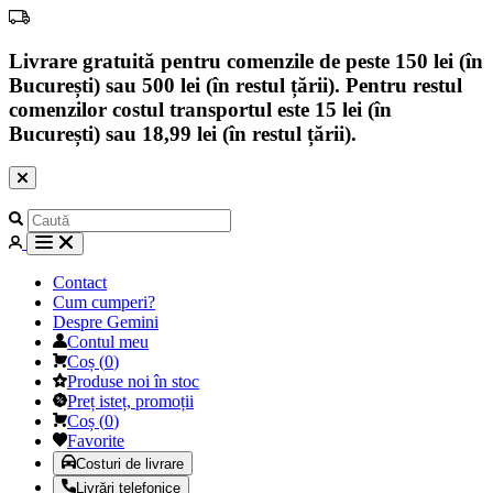
Livrare gratuită pentru comenzile de peste 150 lei (în
București) sau 500 lei (în restul țării). Pentru restul
comenzilor costul transportul este 15 lei (în
București) sau 18,99 lei (în restul țării).
Contact
Cum cumperi?
Despre Gemini
Contul meu
Coș
(
0
)
Produse noi în stoc
Preț isteț, promoții
Coș
(
0
)
Favorite
Costuri de livrare
Livrări telefonice