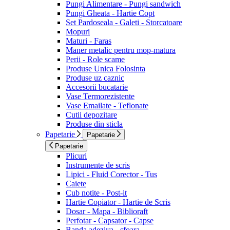
Pungi Alimentare - Pungi sandwich
Pungi Gheata - Hartie Copt
Set Pardoseala - Galeti - Storcatoare
Mopuri
Maturi - Faras
Maner metalic pentru mop-matura
Perii - Role scame
Produse Unica Folosinta
Produse uz caznic
Accesorii bucatarie
Vase Termorezistente
Vase Emailate - Teflonate
Cutii depozitare
Produse din sticla
Papetarie
Papetarie
Papetarie
Plicuri
Instrumente de scris
Lipici - Fluid Corector - Tus
Caiete
Cub notite - Post-it
Hartie Copiator - Hartie de Scris
Dosar - Mapa - Biblioraft
Perfotar - Capsator - Capse
Banda adeziva - sfoara