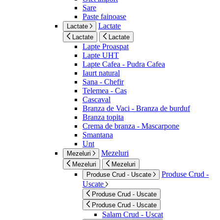
Sare
Paste fainoase
Lactate
Lactate
Lactate
Lactate
Lapte Proaspat
Lapte UHT
Lapte Cafea - Pudra Cafea
Iaurt natural
Sana - Chefir
Telemea - Cas
Cascaval
Branza de Vaci - Branza de burduf
Branza topita
Crema de branza - Mascarpone
Smantana
Unt
Mezeluri
Mezeluri
Mezeluri
Mezeluri
Produse Crud -
Produse Crud - Uscate
Uscate
Produse Crud - Uscate
Produse Crud - Uscate
Salam Crud - Uscat