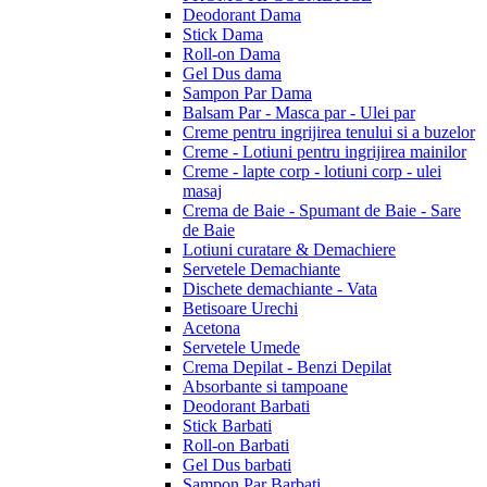
Deodorant Dama
Stick Dama
Roll-on Dama
Gel Dus dama
Sampon Par Dama
Balsam Par - Masca par - Ulei par
Creme pentru ingrijirea tenului si a buzelor
Creme - Lotiuni pentru ingrijirea mainilor
Creme - lapte corp - lotiuni corp - ulei
masaj
Crema de Baie - Spumant de Baie - Sare
de Baie
Lotiuni curatare & Demachiere
Servetele Demachiante
Dischete demachiante - Vata
Betisoare Urechi
Acetona
Servetele Umede
Crema Depilat - Benzi Depilat
Absorbante si tampoane
Deodorant Barbati
Stick Barbati
Roll-on Barbati
Gel Dus barbati
Sampon Par Barbati