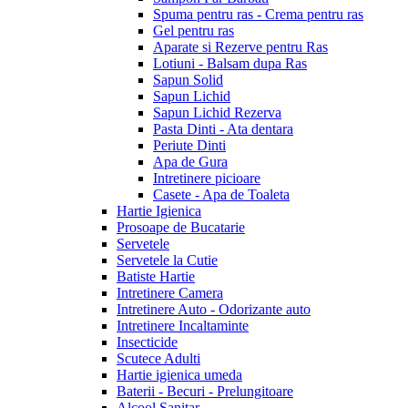
Spuma pentru ras - Crema pentru ras
Gel pentru ras
Aparate si Rezerve pentru Ras
Lotiuni - Balsam dupa Ras
Sapun Solid
Sapun Lichid
Sapun Lichid Rezerva
Pasta Dinti - Ata dentara
Periute Dinti
Apa de Gura
Intretinere picioare
Casete - Apa de Toaleta
Hartie Igienica
Prosoape de Bucatarie
Servetele
Servetele la Cutie
Batiste Hartie
Intretinere Camera
Intretinere Auto - Odorizante auto
Intretinere Incaltaminte
Insecticide
Scutece Adulti
Hartie igienica umeda
Baterii - Becuri - Prelungitoare
Alcool Sanitar