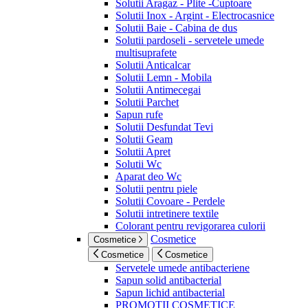
Solutii Aragaz - Plite -Cuptoare
Solutii Inox - Argint - Electrocasnice
Solutii Baie - Cabina de dus
Solutii pardoseli - servetele umede
multisuprafete
Solutii Anticalcar
Solutii Lemn - Mobila
Solutii Antimecegai
Solutii Parchet
Sapun rufe
Solutii Desfundat Tevi
Solutii Geam
Solutii Apret
Solutii Wc
Aparat deo Wc
Solutii pentru piele
Solutii Covoare - Perdele
Solutii intretinere textile
Colorant pentru revigorarea culorii
Cosmetice
Cosmetice
Cosmetice
Cosmetice
Servetele umede antibacteriene
Sapun solid antibacterial
Sapun lichid antibacterial
PROMOTII COSMETICE