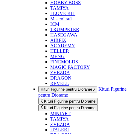
HOBBY BOSS
TAMIYA
I LOVE KIT
MisterCraft
ICM
TRUMPETER
HASEGAWA
AIRFIX
ACADEMY
HELLER
MENG
FINEMOLDS
MAGIC FACTORY
ZVEZDA
DRAGON
REVELL
Kituri Figurine
Kituri Figurine pentru Diorame
pentru Diorame
Kituri Figurine pentru Diorame
Kituri Figurine pentru Diorame
MINIART
TAMIYA
ZVEZDA
ITALERI