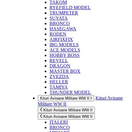
TAKOM
RYEFIELD MODEL
TRUMPETER
SUYATA
BRONCO
HASEGAWA
RODEN
AIRFIXFIX
IBG MODELS
ACE MODELS
HOBBY BOSS
REVELL
DRAGON
MASTER BOX
ZVEZDA
HELLER
TAMIYA
THUNDER MODEL
Kituri Avioane
Kituri Avioane Militare WW II
Militare WW II
Kituri Avioane Militare WW II
Kituri Avioane Militare WW II
ITALERI
BRONCO