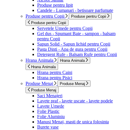
Produse pentru lipit
Candele - Lumanari - betisoare parfumate
Produse pentru Copii
Produse pentru Copii
Produse pentru Copii
Servetele Umede pentru Copii
Gel dus - Spumant Baie - sampon - balsam
pentru Copii
Sapun Solid - Sapun lichid pentru Copii
Pasta Dinti - Apa de gura pentru Copii
Detergent Rufe - Balsam Rufe pentru Copii
Hrana Animala
Hrana Animala
Hrana Animala
Hrana pentru Caini
Hrana pentru Pisici
Produse Menaj
Produse Menaj
Produse Menaj
Saci Menajeri
Lavete praf - lavete uscate - lavete podele
Lavete Umede
Folie Plastic
Folie Aluminiu
Manusi Menaj, masti de unica folosinta
Burete vase