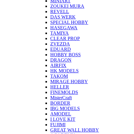
MINIART
ZOUKEI MURA
REVELL
DAS WERK
SPECIAL HOBBY
HASEGAWA
TAMIYA
CLEAR PROP
ZVEZDA
EDUARD
HOBBY BOSS
DRAGON
AIRFIX
HK MODELS
TAKOM
MIRAGE HOBBY
HELLER
FINEMOLDS
MisterCraft
BORDER
IBG MODELS
AMODEL
I LOVE KIT
FUJIMI
GREAT WALL HOBBY