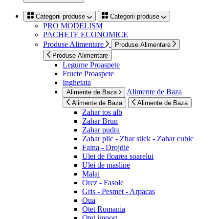
Categorii produse
Categorii produse
PRO MODELISM
PACHETE ECONOMICE
Produse Alimentare
Produse Alimentare
Produse Alimentare
Legume Proaspete
Fructe Proaspete
Inghetata
Alimente de Baza
Alimente de Baza
Alimente de Baza
Alimente de Baza
Zahar tos alb
Zahar Brun
Zahar pudra
Zahar plic - Zhar stick - Zahar cubic
Faina - Drojdie
Ulei de floarea soarelui
Ulei de masline
Malai
Orez - Fasole
Gris - Pesmet - Arpacas
Oua
Otet Romania
Otet import