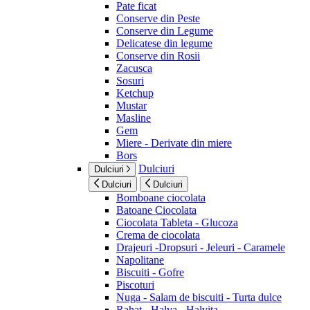
Pate ficat
Conserve din Peste
Conserve din Legume
Delicatese din legume
Conserve din Rosii
Zacusca
Sosuri
Ketchup
Mustar
Masline
Gem
Miere - Derivate din miere
Bors
Dulciuri
Dulciuri
Dulciuri
Dulciuri
Bomboane ciocolata
Batoane Ciocolata
Ciocolata Tableta - Glucoza
Crema de ciocolata
Drajeuri -Dropsuri - Jeleuri - Caramele
Napolitane
Biscuiti - Gofre
Piscoturi
Nuga - Salam de biscuiti - Turta dulce
Rahat - Halva - Halvita