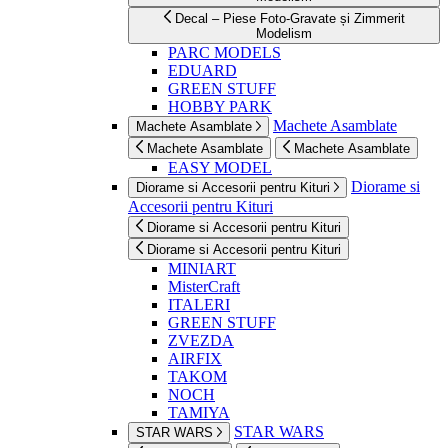
Decal – Piese Foto-Gravate și Zimmerit
Modelism
PARC MODELS
EDUARD
GREEN STUFF
HOBBY PARK
Machete Asamblate
Machete Asamblate
Machete Asamblate
Machete Asamblate
EASY MODEL
Diorame si
Diorame si Accesorii pentru Kituri
Accesorii pentru Kituri
Diorame si Accesorii pentru Kituri
Diorame si Accesorii pentru Kituri
MINIART
MisterCraft
ITALERI
GREEN STUFF
ZVEZDA
AIRFIX
TAKOM
NOCH
TAMIYA
STAR WARS
STAR WARS