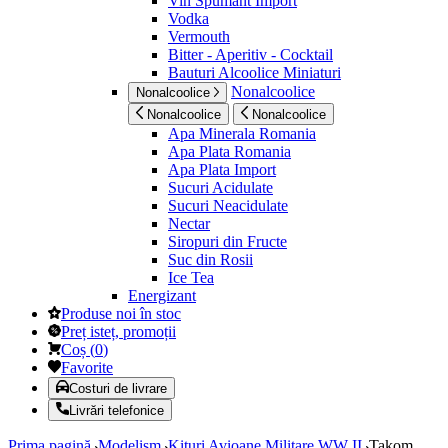
Vin Spumant Import
Vodka
Vermouth
Bitter - Aperitiv - Cocktail
Bauturi Alcoolice Miniaturi
Nonalcoolice
Nonalcoolice
Nonalcoolice
Nonalcoolice
Apa Minerala Romania
Apa Plata Romania
Apa Plata Import
Sucuri Acidulate
Sucuri Neacidulate
Nectar
Siropuri din Fructe
Suc din Rosii
Ice Tea
Energizant
Produse noi în stoc
Preț isteț, promoții
Coș
(
0
)
Favorite
Costuri de livrare
Livrări telefonice
Prima pagină
Modelism
Kituri Avioane Militare WW II
Takom