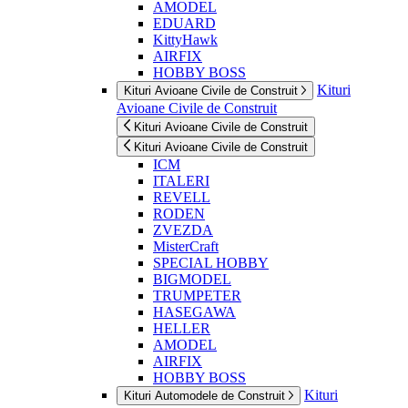
AMODEL
EDUARD
KittyHawk
AIRFIX
HOBBY BOSS
Kituri
Kituri Avioane Civile de Construit
Avioane Civile de Construit
Kituri Avioane Civile de Construit
Kituri Avioane Civile de Construit
ICM
ITALERI
REVELL
RODEN
ZVEZDA
MisterCraft
SPECIAL HOBBY
BIGMODEL
TRUMPETER
HASEGAWA
HELLER
AMODEL
AIRFIX
HOBBY BOSS
Kituri
Kituri Automodele de Construit