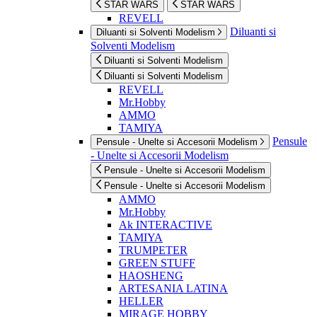
STAR WARS
STAR WARS
REVELL
Diluanti si
Diluanti si Solventi Modelism
Solventi Modelism
Diluanti si Solventi Modelism
Diluanti si Solventi Modelism
REVELL
Mr.Hobby
AMMO
TAMIYA
Pensule
Pensule - Unelte si Accesorii Modelism
- Unelte si Accesorii Modelism
Pensule - Unelte si Accesorii Modelism
Pensule - Unelte si Accesorii Modelism
AMMO
Mr.Hobby
Ak INTERACTIVE
TAMIYA
TRUMPETER
GREEN STUFF
HAOSHENG
ARTESANIA LATINA
HELLER
MIRAGE HOBBY