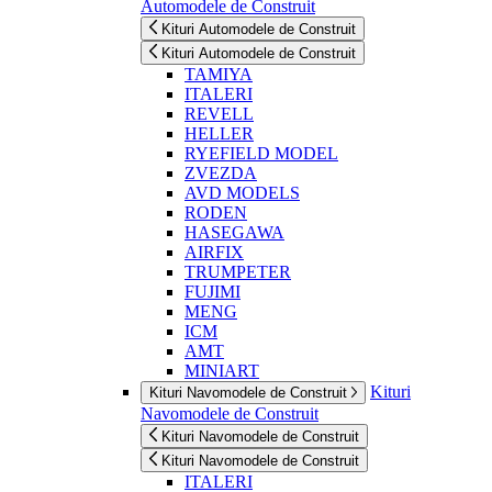
Automodele de Construit
Kituri Automodele de Construit
Kituri Automodele de Construit
TAMIYA
ITALERI
REVELL
HELLER
RYEFIELD MODEL
ZVEZDA
AVD MODELS
RODEN
HASEGAWA
AIRFIX
TRUMPETER
FUJIMI
MENG
ICM
AMT
MINIART
Kituri
Kituri Navomodele de Construit
Navomodele de Construit
Kituri Navomodele de Construit
Kituri Navomodele de Construit
ITALERI