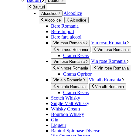
Bauturi
Bauturi
Bauturi
Alcoolice
Alcoolice
Alcoolice
Alcoolice
Bere Romania
Bere Import
Bere fara alcool
Vin rosu Romania
Vin rosu Romania
Vin rosu Romania
Vin rosu Romania
Crama Recas
Vin rose Romania
Vin rose Romania
Vin rose Romania
Vin rose Romania
Crama Oprisor
Vin alb Romania
Vin alb Romania
Vin alb Romania
Vin alb Romania
Crama Recas
Scotch Whisky
Single Malt Whisky
Whisky Cream
Bourbon Whisky
Gin
Liqueur
Bauturi Spirtoase Diverse