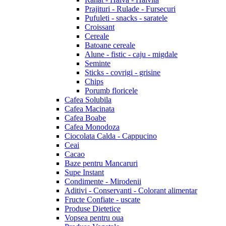
Prajituri - Rulade - Fursecuri
Pufuleti - snacks - saratele
Croissant
Cereale
Batoane cereale
Alune - fistic - caju - migdale
Seminte
Sticks - covrigi - grisine
Chips
Porumb floricele
Cafea Solubila
Cafea Macinata
Cafea Boabe
Cafea Monodoza
Ciocolata Calda - Cappucino
Ceai
Cacao
Baze pentru Mancaruri
Supe Instant
Condimente - Mirodenii
Aditivi - Conservanti - Colorant alimentar
Fructe Confiate - uscate
Produse Dietetice
Vopsea pentru oua