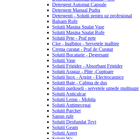
Detergent Automat Capsule
Detergent Manual Pudra
Detergenti - Solutii pentru uz profesional
Balsam Rufe
Solutii Masina Spalat Vase
Solutii Masina Spalat Rufe
Solutii Pete - Praf pete
Clor - Inalbitor - Servetele inalbire
Crema curatat - Praf de Curatat
Solutii Bucatarie - Degresant
Solutii Vase
Solutii Frigider - Absorbant Frigider
Solutii Aragaz - Plite -Cuptoare
Solutii Inox - Argint - Electrocasnice
Solutii Baie - Cabina de dus
Solutii pardoseli - servetele umede multisupr
Solutii Anticalcar
Solutii Lemn - Mobila
Solutii Antimecegai
Solutii Parchet
Sapun rufe
Solutii Desfundat Tevi
Solutii Geam
Solutii Apret
Solutii Wc