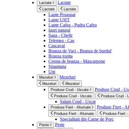
Lactate
Lactate
Lactate
Lactate
Lapte Proaspat
Lapte UHT
Lapte Cafea - Pudra Cafea
Iaurt natural
Sana - Chefir
Telemea - Cas
Cascaval
Branza de Vaci - Branza de burduf
Branza topita
Crema de branza - Mascarpone
Smantana
Unt
Mezeluri
Mezeluri
Mezeluri
Mezeluri
Produse Crud - Us
Produse Crud - Uscate
Produse Crud - Uscate
Produse Crud - 
Salam Crud - Uscat
Produse Fiert - 
Produse Fiert - Afumate
Produse Fiert - Afumate
Produse Fiert -
Specialitati din Carne de Porc
Peste
Peste