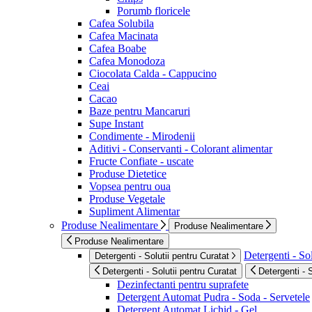
Porumb floricele
Cafea Solubila
Cafea Macinata
Cafea Boabe
Cafea Monodoza
Ciocolata Calda - Cappucino
Ceai
Cacao
Baze pentru Mancaruri
Supe Instant
Condimente - Mirodenii
Aditivi - Conservanti - Colorant alimentar
Fructe Confiate - uscate
Produse Dietetice
Vopsea pentru oua
Produse Vegetale
Supliment Alimentar
Produse Nealimentare
Produse Nealimentare
Produse Nealimentare
Detergenti - Sol
Detergenti - Solutii pentru Curatat
Detergenti - Solutii pentru Curatat
Detergenti - 
Dezinfectanti pentru suprafete
Detergent Automat Pudra - Soda - Servetele
Detergent Automat Lichid - Gel