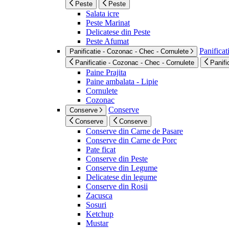
Peste
Peste
Salata icre
Peste Marinat
Delicatese din Peste
Peste Afumat
Panificat
Panificatie - Cozonac - Chec - Cornulete
Panificatie - Cozonac - Chec - Cornulete
Panifi
Paine Prajita
Paine ambalata - Lipie
Cornulete
Cozonac
Conserve
Conserve
Conserve
Conserve
Conserve din Carne de Pasare
Conserve din Carne de Porc
Pate ficat
Conserve din Peste
Conserve din Legume
Delicatese din legume
Conserve din Rosii
Zacusca
Sosuri
Ketchup
Mustar