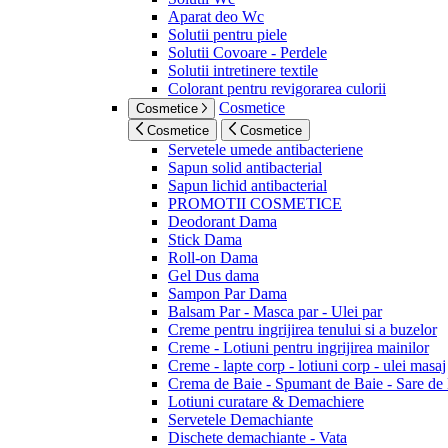
Aparat deo Wc
Solutii pentru piele
Solutii Covoare - Perdele
Solutii intretinere textile
Colorant pentru revigorarea culorii
Cosmetice
Cosmetice
Cosmetice
Cosmetice
Servetele umede antibacteriene
Sapun solid antibacterial
Sapun lichid antibacterial
PROMOTII COSMETICE
Deodorant Dama
Stick Dama
Roll-on Dama
Gel Dus dama
Sampon Par Dama
Balsam Par - Masca par - Ulei par
Creme pentru ingrijirea tenului si a buzelor
Creme - Lotiuni pentru ingrijirea mainilor
Creme - lapte corp - lotiuni corp - ulei masaj
Crema de Baie - Spumant de Baie - Sare de
Lotiuni curatare & Demachiere
Servetele Demachiante
Dischete demachiante - Vata