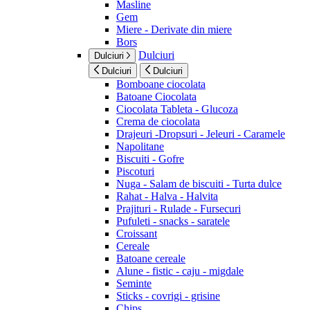
Masline
Gem
Miere - Derivate din miere
Bors
Dulciuri
Dulciuri
Dulciuri
Dulciuri
Bomboane ciocolata
Batoane Ciocolata
Ciocolata Tableta - Glucoza
Crema de ciocolata
Drajeuri -Dropsuri - Jeleuri - Caramele
Napolitane
Biscuiti - Gofre
Piscoturi
Nuga - Salam de biscuiti - Turta dulce
Rahat - Halva - Halvita
Prajituri - Rulade - Fursecuri
Pufuleti - snacks - saratele
Croissant
Cereale
Batoane cereale
Alune - fistic - caju - migdale
Seminte
Sticks - covrigi - grisine
Chips