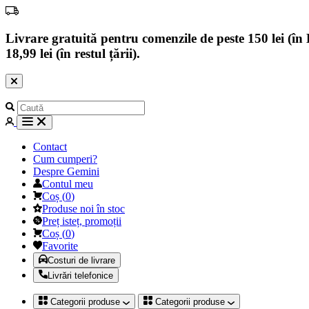
Livrare gratuită pentru comenzile de peste 150 lei (în B
18,99 lei (în restul țării).
Contact
Cum cumperi?
Despre Gemini
Contul meu
Coș
(
0
)
Produse noi în stoc
Preț isteț, promoții
Coș
(
0
)
Favorite
Costuri de livrare
Livrări telefonice
Categorii produse
Categorii produse