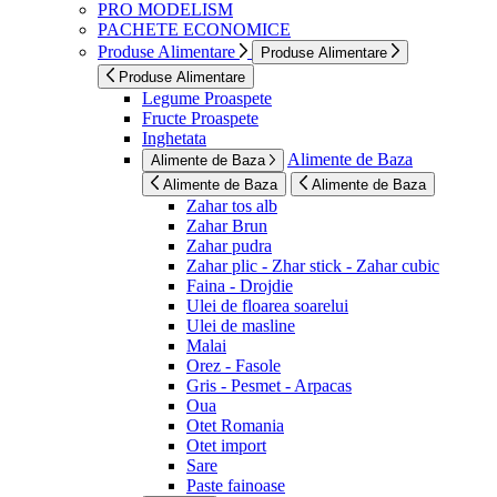
PRO MODELISM
PACHETE ECONOMICE
Produse Alimentare
Produse Alimentare
Produse Alimentare
Legume Proaspete
Fructe Proaspete
Inghetata
Alimente de Baza
Alimente de Baza
Alimente de Baza
Alimente de Baza
Zahar tos alb
Zahar Brun
Zahar pudra
Zahar plic - Zhar stick - Zahar cubic
Faina - Drojdie
Ulei de floarea soarelui
Ulei de masline
Malai
Orez - Fasole
Gris - Pesmet - Arpacas
Oua
Otet Romania
Otet import
Sare
Paste fainoase