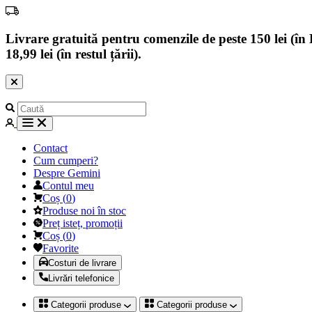
Livrare gratuită pentru comenzile de peste 150 lei (în B
18,99 lei (în restul țării).
Contact
Cum cumperi?
Despre Gemini
Contul meu
Coș
(
0
)
Produse noi în stoc
Preț isteț, promoții
Coș
(
0
)
Favorite
Costuri de livrare
Livrări telefonice
Categorii produse
Categorii produse