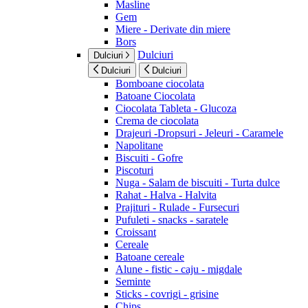
Masline
Gem
Miere - Derivate din miere
Bors
Dulciuri
Dulciuri
Dulciuri
Dulciuri
Bomboane ciocolata
Batoane Ciocolata
Ciocolata Tableta - Glucoza
Crema de ciocolata
Drajeuri -Dropsuri - Jeleuri - Caramele
Napolitane
Biscuiti - Gofre
Piscoturi
Nuga - Salam de biscuiti - Turta dulce
Rahat - Halva - Halvita
Prajituri - Rulade - Fursecuri
Pufuleti - snacks - saratele
Croissant
Cereale
Batoane cereale
Alune - fistic - caju - migdale
Seminte
Sticks - covrigi - grisine
Chips