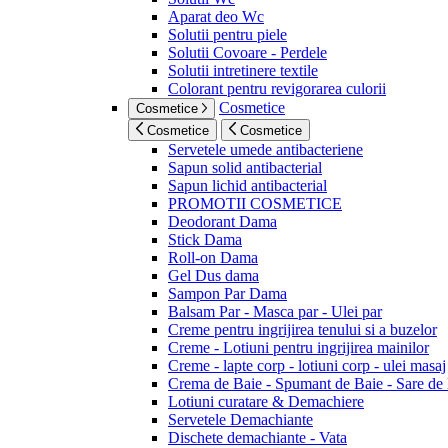
Aparat deo Wc
Solutii pentru piele
Solutii Covoare - Perdele
Solutii intretinere textile
Colorant pentru revigorarea culorii
Cosmetice
Cosmetice
Cosmetice
Cosmetice
Servetele umede antibacteriene
Sapun solid antibacterial
Sapun lichid antibacterial
PROMOTII COSMETICE
Deodorant Dama
Stick Dama
Roll-on Dama
Gel Dus dama
Sampon Par Dama
Balsam Par - Masca par - Ulei par
Creme pentru ingrijirea tenului si a buzelor
Creme - Lotiuni pentru ingrijirea mainilor
Creme - lapte corp - lotiuni corp - ulei masaj
Crema de Baie - Spumant de Baie - Sare de
Lotiuni curatare & Demachiere
Servetele Demachiante
Dischete demachiante - Vata