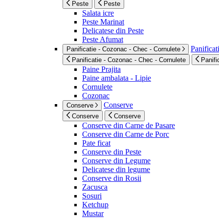
Peste
Peste
Salata icre
Peste Marinat
Delicatese din Peste
Peste Afumat
Panificat
Panificatie - Cozonac - Chec - Cornulete
Panificatie - Cozonac - Chec - Cornulete
Panifi
Paine Prajita
Paine ambalata - Lipie
Cornulete
Cozonac
Conserve
Conserve
Conserve
Conserve
Conserve din Carne de Pasare
Conserve din Carne de Porc
Pate ficat
Conserve din Peste
Conserve din Legume
Delicatese din legume
Conserve din Rosii
Zacusca
Sosuri
Ketchup
Mustar