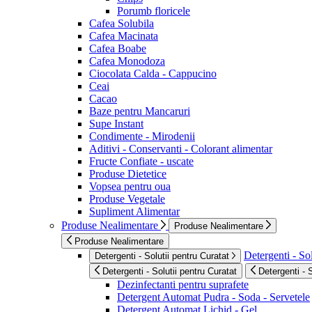
Porumb floricele
Cafea Solubila
Cafea Macinata
Cafea Boabe
Cafea Monodoza
Ciocolata Calda - Cappucino
Ceai
Cacao
Baze pentru Mancaruri
Supe Instant
Condimente - Mirodenii
Aditivi - Conservanti - Colorant alimentar
Fructe Confiate - uscate
Produse Dietetice
Vopsea pentru oua
Produse Vegetale
Supliment Alimentar
Produse Nealimentare
Produse Nealimentare
Produse Nealimentare
Detergenti - Sol
Detergenti - Solutii pentru Curatat
Detergenti - Solutii pentru Curatat
Detergenti - 
Dezinfectanti pentru suprafete
Detergent Automat Pudra - Soda - Servetele
Detergent Automat Lichid - Gel