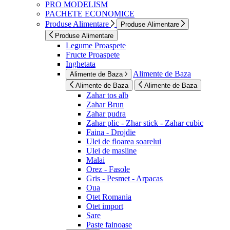
PRO MODELISM
PACHETE ECONOMICE
Produse Alimentare
Produse Alimentare
Produse Alimentare
Legume Proaspete
Fructe Proaspete
Inghetata
Alimente de Baza
Alimente de Baza
Alimente de Baza
Alimente de Baza
Zahar tos alb
Zahar Brun
Zahar pudra
Zahar plic - Zhar stick - Zahar cubic
Faina - Drojdie
Ulei de floarea soarelui
Ulei de masline
Malai
Orez - Fasole
Gris - Pesmet - Arpacas
Oua
Otet Romania
Otet import
Sare
Paste fainoase