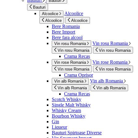
Bauturi
Bauturi
Bauturi
Alcoolice
Alcoolice
Alcoolice
Alcoolice
Bere Romania
Bere Import
Bere fara alcool
Vin rosu Romania
Vin rosu Romania
Vin rosu Romania
Vin rosu Romania
Crama Recas
Vin rose Romania
Vin rose Romania
Vin rose Romania
Vin rose Romania
Crama Oprisor
Vin alb Romania
Vin alb Romania
Vin alb Romania
Vin alb Romania
Crama Recas
Scotch Whisky
Single Malt Whisky
Whisky Cream
Bourbon Whisky
Gin
Liqueur
Bauturi Spirtoase Diverse