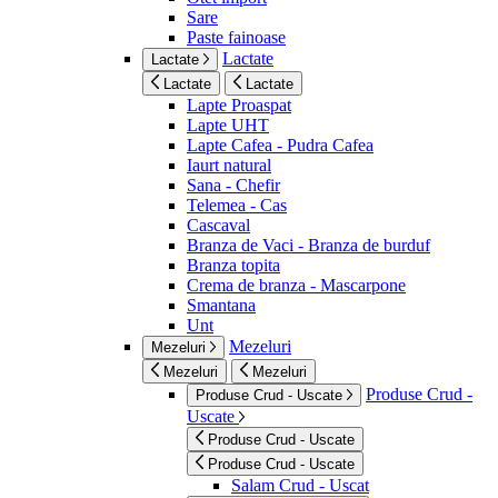
Sare
Paste fainoase
Lactate
Lactate
Lactate
Lactate
Lapte Proaspat
Lapte UHT
Lapte Cafea - Pudra Cafea
Iaurt natural
Sana - Chefir
Telemea - Cas
Cascaval
Branza de Vaci - Branza de burduf
Branza topita
Crema de branza - Mascarpone
Smantana
Unt
Mezeluri
Mezeluri
Mezeluri
Mezeluri
Produse Crud -
Produse Crud - Uscate
Uscate
Produse Crud - Uscate
Produse Crud - Uscate
Salam Crud - Uscat