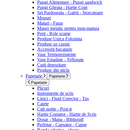
Pungi Alimentare - Pungi sandwich
Pungi Gheata - Hartie Copt
Set Pardoseala - Galeti - Storcatoare
Mopuri
Maturi - Faras
Maner metalic pentru mop-matura
Perii - Role scame
Produse Unica Folosinta
Produse uz caznic
Accesorii bucatarie
Vase Termorezistente
Vase Emailate - Teflonate
Cutii depozitare
Produse din sticla
Papetarie
Papetarie
Papetarie
Plicuri
Instrumente de scris
Lipici - Fluid Corector - Tus
Caiete
Cub notite - Post-it
Hartie Copiator - Hartie de Scris
Dosar - Mapa - Biblioraft
Perfotar - Capsator - Capse
Banda adeziva - sfoara