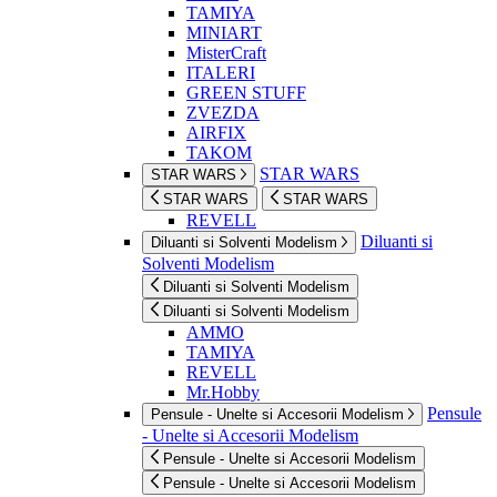
TAMIYA
MINIART
MisterCraft
ITALERI
GREEN STUFF
ZVEZDA
AIRFIX
TAKOM
STAR WARS
STAR WARS
STAR WARS
STAR WARS
REVELL
Diluanti si
Diluanti si Solventi Modelism
Solventi Modelism
Diluanti si Solventi Modelism
Diluanti si Solventi Modelism
AMMO
TAMIYA
REVELL
Mr.Hobby
Pensule
Pensule - Unelte si Accesorii Modelism
- Unelte si Accesorii Modelism
Pensule - Unelte si Accesorii Modelism
Pensule - Unelte si Accesorii Modelism