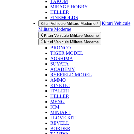
TAKOM
MIRAGE HOBBY
HELLER
FINEMOLDS
Kituri Vehicule
Kituri Vehicule Militare Moderne
Militare Moderne
Kituri Vehicule Militare Moderne
Kituri Vehicule Militare Moderne
BRONCO
TIGER MODEL
AOSHIMA
SUYATA
ACADEMY
RYEFIELD MODEL
AMMO
KINETIC
ITALERI
HELLER
MENG
ICM
MINIART
I LOVE KIT
REVELL
BORDER
TAMIYA