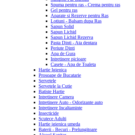
Spuma pentru ras - Crema pentru ras
Gel pentru ras
Aparate si Rezerve pentru Ras
Lotiuni - Balsam dupa Ras
Sapun Solid
Sapun Lichid
Sapun Lichid Rezerva
Pasta Dinti - Ata dentara
Periute Dinti
Apa de Gura
Intretinere picioare
Casete - Apa de Toaleta
Hartie Igienica
Prosoape de Bucatarie
Servetele
Servetele la Cutie
Batiste Hartie
Intretinere Camera
Intretinere Auto - Odorizante auto
Intretinere Incaltaminte
Insecticide
Scutece Adulti
Hartie igienica umeda
Baterii - Becuri - Prelungitoare
Alcool Sanitar