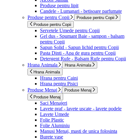
Produse pentru lipit
Candele - Lumanari - betisoare parfumate
Produse pentru Copii
Produse pentru Copii
Produse pentru Copii
Servetele Umede pentru Copii
Gel dus - Spumant Baie - sampon - balsam
pentru Copii
Sapun Solid - Sapun lichid pentru Copii
Pasta Dinti - Apa de gura pentru Copii
Detergent Rufe - Balsam Rufe pentru Copii
Hrana Animala
Hrana Animala
Hrana Animala
Hrana pentru Caini
Hrana pentru Pisici
Produse Menaj
Produse Menaj
Produse Menaj
Saci Menajeri
Lavete praf - lavete uscate - lavete podele
Lavete Umede
Folie Plastic
Folie Aluminiu
Manusi Menaj, masti de unica folosinta
Burete vase