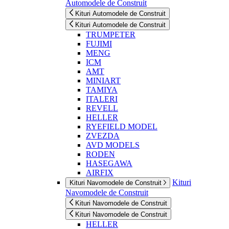
Automodele de Construit
Kituri Automodele de Construit
Kituri Automodele de Construit
TRUMPETER
FUJIMI
MENG
ICM
AMT
MINIART
TAMIYA
ITALERI
REVELL
HELLER
RYEFIELD MODEL
ZVEZDA
AVD MODELS
RODEN
HASEGAWA
AIRFIX
Kituri
Kituri Navomodele de Construit
Navomodele de Construit
Kituri Navomodele de Construit
Kituri Navomodele de Construit
HELLER