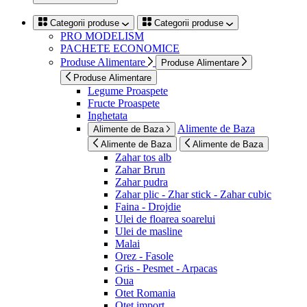
Categorii produse
Categorii produse
PRO MODELISM
PACHETE ECONOMICE
Produse Alimentare
Produse Alimentare
Produse Alimentare
Legume Proaspete
Fructe Proaspete
Inghetata
Alimente de Baza
Alimente de Baza
Alimente de Baza
Alimente de Baza
Zahar tos alb
Zahar Brun
Zahar pudra
Zahar plic - Zhar stick - Zahar cubic
Faina - Drojdie
Ulei de floarea soarelui
Ulei de masline
Malai
Orez - Fasole
Gris - Pesmet - Arpacas
Oua
Otet Romania
Otet import