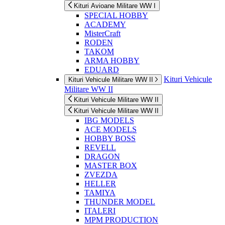
Kituri Avioane Militare WW I
SPECIAL HOBBY
ACADEMY
MisterCraft
RODEN
TAKOM
ARMA HOBBY
EDUARD
Kituri Vehicule
Kituri Vehicule Militare WW II
Militare WW II
Kituri Vehicule Militare WW II
Kituri Vehicule Militare WW II
IBG MODELS
ACE MODELS
HOBBY BOSS
REVELL
DRAGON
MASTER BOX
ZVEZDA
HELLER
TAMIYA
THUNDER MODEL
ITALERI
MPM PRODUCTION