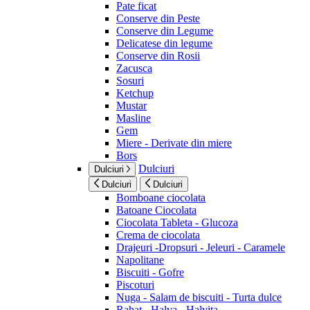
Pate ficat
Conserve din Peste
Conserve din Legume
Delicatese din legume
Conserve din Rosii
Zacusca
Sosuri
Ketchup
Mustar
Masline
Gem
Miere - Derivate din miere
Bors
Dulciuri
Dulciuri
Dulciuri
Dulciuri
Bomboane ciocolata
Batoane Ciocolata
Ciocolata Tableta - Glucoza
Crema de ciocolata
Drajeuri -Dropsuri - Jeleuri - Caramele
Napolitane
Biscuiti - Gofre
Piscoturi
Nuga - Salam de biscuiti - Turta dulce
Rahat - Halva - Halvita