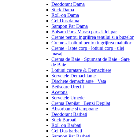
Deodorant Dama
Stick Dama
Roll-on Dama
Gel Dus dama
Sampon Par Dama
Balsam Par - Masca par - Ulei par
Creme pentru ingrijirea tenului si a buzelor
Creme - Lotiuni pentru ingrijirea mainilor
Creme - lapte corp - lotiuni corp - ulei
masaj
Crema de Baie - Spumant de Baie - Sare
de Baie
Lotiuni curatare & Demachiere
Servetele Demachiante
Dischete demachiante - Vata
Betisoare Urechi
Acetona
Servetele Umede
Crema Depilat - Benzi Depilat
Absorbante si tampoane
Deodorant Barbati
Stick Barbati
Roll-on Barbati
Gel Dus barbati
Sampon Par Barbati