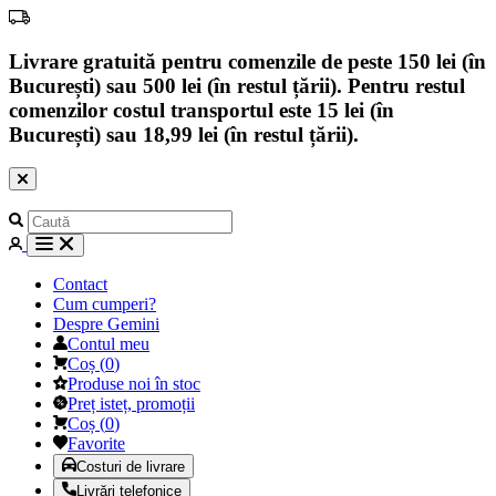
Livrare gratuită pentru comenzile de peste 150 lei (în
București) sau 500 lei (în restul țării). Pentru restul
comenzilor costul transportul este 15 lei (în
București) sau 18,99 lei (în restul țării).
Contact
Cum cumperi?
Despre Gemini
Contul meu
Coș
(
0
)
Produse noi în stoc
Preț isteț, promoții
Coș
(
0
)
Favorite
Costuri de livrare
Livrări telefonice