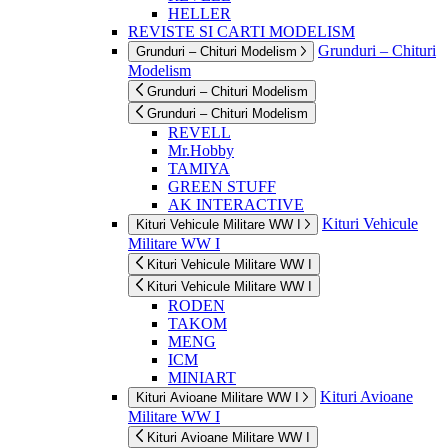
HELLER
REVISTE SI CARTI MODELISM
Grunduri – Chituri
Grunduri – Chituri Modelism
Modelism
Grunduri – Chituri Modelism
Grunduri – Chituri Modelism
REVELL
Mr.Hobby
TAMIYA
GREEN STUFF
AK INTERACTIVE
Kituri Vehicule
Kituri Vehicule Militare WW I
Militare WW I
Kituri Vehicule Militare WW I
Kituri Vehicule Militare WW I
RODEN
TAKOM
MENG
ICM
MINIART
Kituri Avioane
Kituri Avioane Militare WW I
Militare WW I
Kituri Avioane Militare WW I