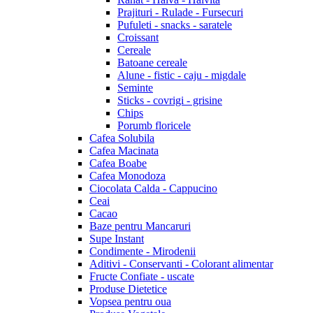
Prajituri - Rulade - Fursecuri
Pufuleti - snacks - saratele
Croissant
Cereale
Batoane cereale
Alune - fistic - caju - migdale
Seminte
Sticks - covrigi - grisine
Chips
Porumb floricele
Cafea Solubila
Cafea Macinata
Cafea Boabe
Cafea Monodoza
Ciocolata Calda - Cappucino
Ceai
Cacao
Baze pentru Mancaruri
Supe Instant
Condimente - Mirodenii
Aditivi - Conservanti - Colorant alimentar
Fructe Confiate - uscate
Produse Dietetice
Vopsea pentru oua