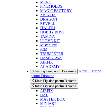
MENG
FINEMOLDS
MAGIC FACTORY
ZVEZDA
DRAGON
REVELL
ITALERI
HOBBY BOSS
TAMIYA
I LOVE KIT
MisterCraft
ICM
TRUMPETER
HASEGAWA
AIRFIX
ACADEMY
Kituri Figurine
Kituri Figurine pentru Diorame
pentru Diorame
Kituri Figurine pentru Diorame
Kituri Figurine pentru Diorame
AIRFIX
HAT
MASTER BOX
MINIART