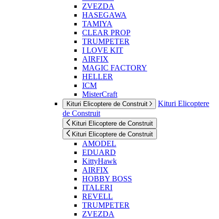
ZVEZDA
HASEGAWA
TAMIYA
CLEAR PROP
TRUMPETER
I LOVE KIT
AIRFIX
MAGIC FACTORY
HELLER
ICM
MisterCraft
Kituri Elicoptere
Kituri Elicoptere de Construit
de Construit
Kituri Elicoptere de Construit
Kituri Elicoptere de Construit
AMODEL
EDUARD
KittyHawk
AIRFIX
HOBBY BOSS
ITALERI
REVELL
TRUMPETER
ZVEZDA