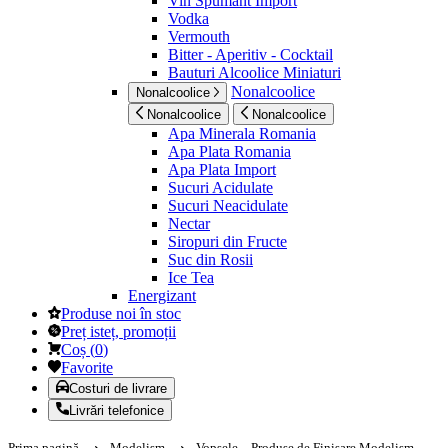
Vin Spumant Import
Vodka
Vermouth
Bitter - Aperitiv - Cocktail
Bauturi Alcoolice Miniaturi
Nonalcoolice
Nonalcoolice
Nonalcoolice
Nonalcoolice
Apa Minerala Romania
Apa Plata Romania
Apa Plata Import
Sucuri Acidulate
Sucuri Neacidulate
Nectar
Siropuri din Fructe
Suc din Rosii
Ice Tea
Energizant
Produse noi în stoc
Preț isteț, promoții
Coș
(
0
)
Favorite
Costuri de livrare
Livrări telefonice
Prima pagină
Modelism
Vopsele – Produse de Finisare Modelism