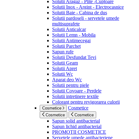
Solutii Aragaz - Plite -Cuptoare
Solutii Inox - Argint - Electrocasnice
Solutii Baie - Cabina de dus
Solutii pardoseli - servetele umede
multisuprafete
Solutii Anticalcar
Solutii Lemn - Mobila
Solutii Antimecegai
Solutii Parchet
Sapun rufe
Solutii Desfundat Tevi
Solutii Geam
Solutii Apret
Solutii Wc
Aparat deo Wc
Solutii pentru piele
Solutii Covoare - Perdele
Solutii intretinere textile
Colorant pentru revigorarea culorii
Cosmetice
Cosmetice
Cosmetice
Cosmetice
Sapun solid antibacterial
Sapun lichid antibacterial
PROMOTII COSMETICE
Servetele umede antibacteriene