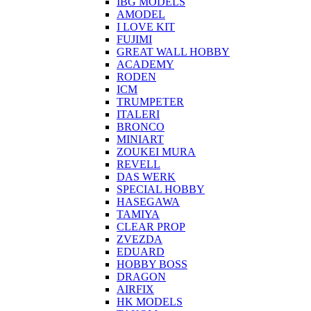
IBG MODELS
AMODEL
I LOVE KIT
FUJIMI
GREAT WALL HOBBY
ACADEMY
RODEN
ICM
TRUMPETER
ITALERI
BRONCO
MINIART
ZOUKEI MURA
REVELL
DAS WERK
SPECIAL HOBBY
HASEGAWA
TAMIYA
CLEAR PROP
ZVEZDA
EDUARD
HOBBY BOSS
DRAGON
AIRFIX
HK MODELS