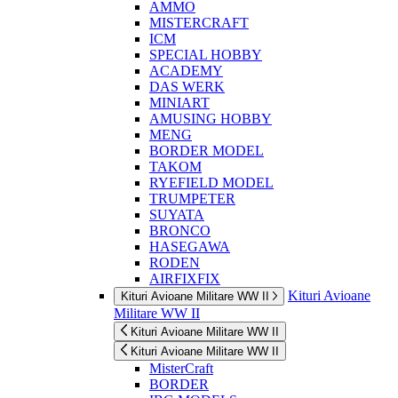
AMMO
MISTERCRAFT
ICM
SPECIAL HOBBY
ACADEMY
DAS WERK
MINIART
AMUSING HOBBY
MENG
BORDER MODEL
TAKOM
RYEFIELD MODEL
TRUMPETER
SUYATA
BRONCO
HASEGAWA
RODEN
AIRFIXFIX
Kituri Avioane
Kituri Avioane Militare WW II
Militare WW II
Kituri Avioane Militare WW II
Kituri Avioane Militare WW II
MisterCraft
BORDER