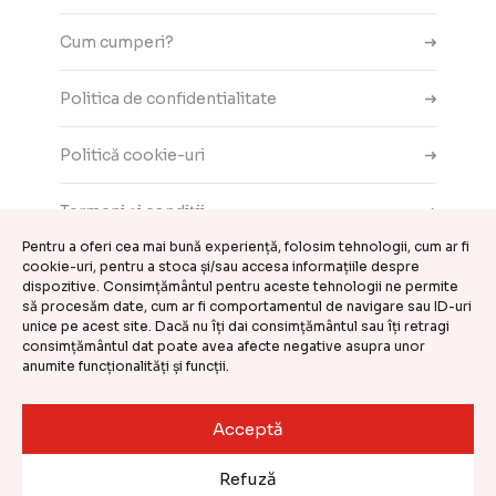
Cum cumperi?
Politica de confidentialitate
Politică cookie-uri
Termeni și condiții
Pentru a oferi cea mai bună experiență, folosim tehnologii, cum ar fi
cookie-uri, pentru a stoca și/sau accesa informațiile despre
Contact
dispozitive. Consimțământul pentru aceste tehnologii ne permite
să procesăm date, cum ar fi comportamentul de navigare sau ID-uri
ANPC
unice pe acest site. Dacă nu îți dai consimțământul sau îți retragi
consimțământul dat poate avea afecte negative asupra unor
anumite funcționalități și funcții.
Setări cookie-uri
Acceptă
©
CASA DE COMENZI GEMINI S.R.L.
2026
Refuză
Website realizat și întreținut de
Kooperativa