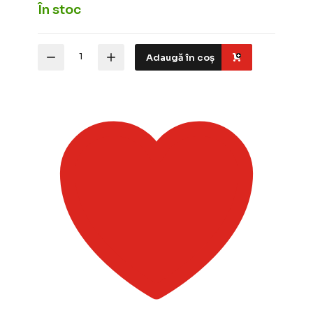
În stoc
Cantitate
Adaugă în coș
Tamiya
Unelte
pentru
modelism
Cable
Black
0.5mmx2m
TAM
12675