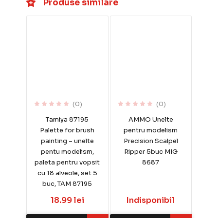
Produse similare
(0)
(0)
Tamiya 87195
AMMO Unelte
Palette for brush
pentru modelism
painting – unelte
Precision Scalpel
pentu modelism,
Ripper 5buc MIG
paleta pentru vopsit
8687
cu 18 alveole, set 5
buc, TAM 87195
18.99 lei
Indisponibil