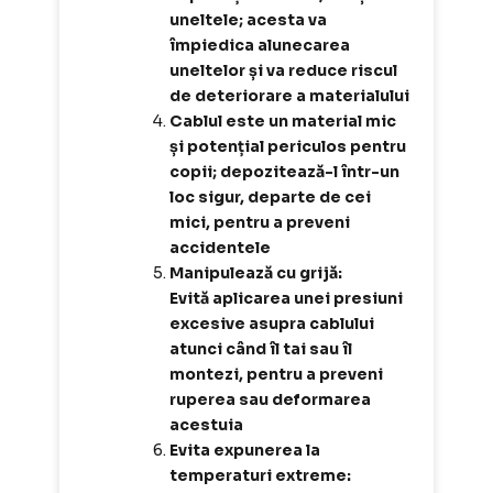
uneltele; a
cesta va
împiedica alunecarea
uneltelor și va reduce riscul
de deteriorare a materialului
Cablul este un material mic
și potențial periculos pentru
copii; depozitează-l într-un
loc sigur, departe de cei
mici, pentru a preveni
accidentele
Manipulează cu grijă:
Evită aplicarea unei presiuni
excesive asupra cablului
atunci când îl tai sau îl
montezi, pentru a preveni
ruperea sau deformarea
acestuia
Evita expunerea la
temperaturi extreme: