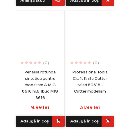
Anunță stoc
Adaugă în coș
(0)
(0)
Pensula rotunda
Professional Tools
sintetica pentru
Craft Knife Cutter
modelism A.MIG
Italeri 50818 –
8616 nr.6 1buc MIG
Cutter modelism
8616
9.99 lei
31.99 lei
Adaugă în coș
Adaugă în coș