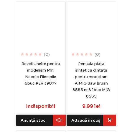
(0)
(0)
Revell Unelte pentru
Pensula plata
modelism Mini
sintetica dintata
Needle Files pile
pentru modelism
6buc REV 39077
A.MIG Saw Brush
8585 nr.8 1buc MIG
8585
Indisponibil
9.99 lei
Anunță stoc
Adaugă în coș