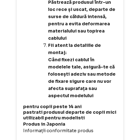
Păstrează produsul într-un
loc rece și uscat, departe de
surse de căldură intensă,
pentru a evita deformarea
materialului sau topirea
cablului
Fii atent la detaliile de
montaj:
Când fixezi cablul în
modelele tale, asigură-te că
folosești adeziv sau metode
de fixare sigure care nu vor
afecta suprafața sau
aspectul modelului
pentru copii peste 14 ani
pastrati produsul departe de copii mici
utilizabil pentru modelisti
Produs in Japonia
Informații conformitate produs