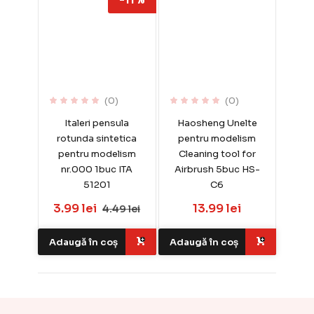
(0)
(0)
Italeri pensula
Haosheng Unelte
rotunda sintetica
pentru modelism
pentru modelism
Cleaning tool for
nr.000 1buc ITA
Airbrush 5buc HS-
51201
C6
3.99 lei
13.99 lei
4.49 lei
Adaugă în coș
Adaugă în coș