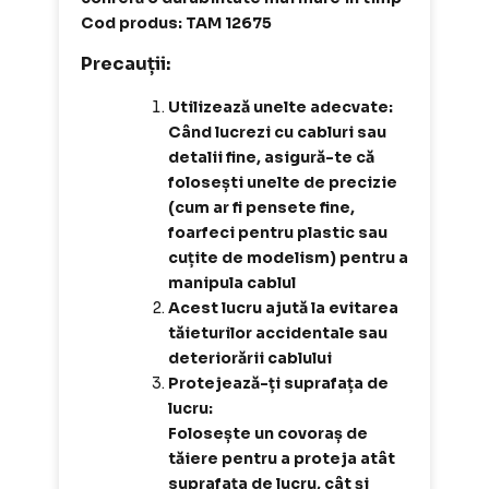
Cod produs: TAM 12675
Precauții:
Utilizează unelte adecvate:
Când lucrezi cu cabluri sau
detalii fine, asigură-te că
folosești unelte de precizie
(cum ar fi pensete fine,
foarfeci pentru plastic sau
cuțite de modelism) pentru a
manipula cablul
Acest lucru ajută la evitarea
tăieturilor accidentale sau
deteriorării cablului
Protejează-ți suprafața de
lucru:
Folosește un covoraș de
tăiere pentru a proteja atât
suprafața de lucru, cât și