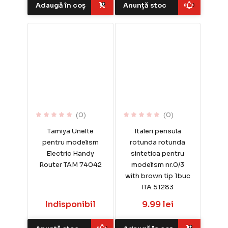
Adaugă în coș
Anunță stoc
(0)
(0)
Tamiya Unelte
Italeri pensula
pentru modelism
rotunda rotunda
Electric Handy
sintetica pentru
Router TAM 74042
modelism nr.0/3
with brown tip 1buc
ITA 51283
Indisponibil
9.99 lei