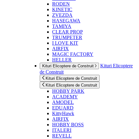
RODEN
KINETIC
ZVEZDA
HASEGAWA
TAMIYA
CLEAR PROP
TRUMPETER
I LOVE KIT
AIRFIX
MAGIC FACTORY
HELLER
Kituri Elicoptere
Kituri Elicoptere de Construit
de Construit
Kituri Elicoptere de Construit
Kituri Elicoptere de Construit
HOBBY PARK
ACADEMY
AMODEL
EDUARD
KittyHawk
AIRFIX
HOBBY BOSS
ITALERI
REVELL