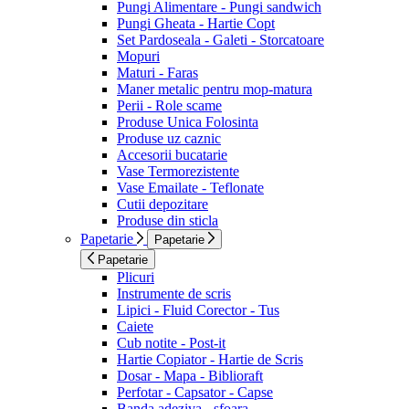
Pungi Alimentare - Pungi sandwich
Pungi Gheata - Hartie Copt
Set Pardoseala - Galeti - Storcatoare
Mopuri
Maturi - Faras
Maner metalic pentru mop-matura
Perii - Role scame
Produse Unica Folosinta
Produse uz caznic
Accesorii bucatarie
Vase Termorezistente
Vase Emailate - Teflonate
Cutii depozitare
Produse din sticla
Papetarie
Papetarie
Papetarie
Plicuri
Instrumente de scris
Lipici - Fluid Corector - Tus
Caiete
Cub notite - Post-it
Hartie Copiator - Hartie de Scris
Dosar - Mapa - Biblioraft
Perfotar - Capsator - Capse
Banda adeziva - sfoara