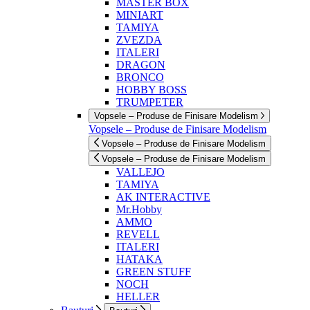
MASTER BOX
MINIART
TAMIYA
ZVEZDA
ITALERI
DRAGON
BRONCO
HOBBY BOSS
TRUMPETER
Vopsele – Produse de Finisare Modelism
Vopsele – Produse de Finisare Modelism
Vopsele – Produse de Finisare Modelism
Vopsele – Produse de Finisare Modelism
VALLEJO
TAMIYA
AK INTERACTIVE
Mr.Hobby
AMMO
REVELL
ITALERI
HATAKA
GREEN STUFF
NOCH
HELLER