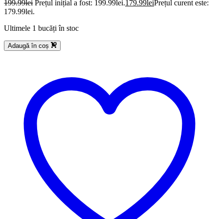
199.99
lei
Prețul inițial a fost: 199.99lei.
179.99
lei
Prețul curent este:
179.99lei.
Ultimele 1 bucăți în stoc
Adaugă în coș