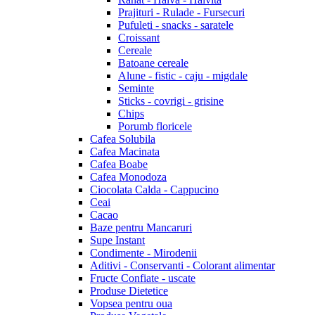
Prajituri - Rulade - Fursecuri
Pufuleti - snacks - saratele
Croissant
Cereale
Batoane cereale
Alune - fistic - caju - migdale
Seminte
Sticks - covrigi - grisine
Chips
Porumb floricele
Cafea Solubila
Cafea Macinata
Cafea Boabe
Cafea Monodoza
Ciocolata Calda - Cappucino
Ceai
Cacao
Baze pentru Mancaruri
Supe Instant
Condimente - Mirodenii
Aditivi - Conservanti - Colorant alimentar
Fructe Confiate - uscate
Produse Dietetice
Vopsea pentru oua