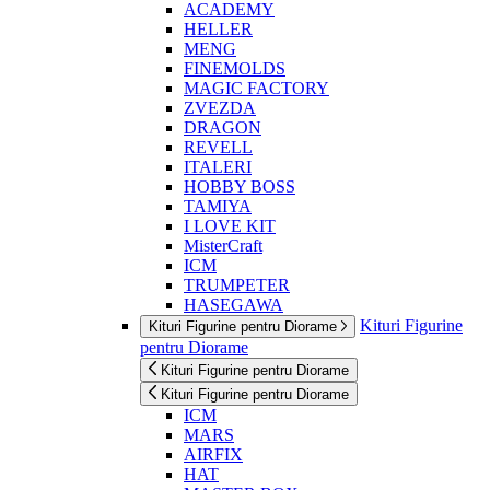
ACADEMY
HELLER
MENG
FINEMOLDS
MAGIC FACTORY
ZVEZDA
DRAGON
REVELL
ITALERI
HOBBY BOSS
TAMIYA
I LOVE KIT
MisterCraft
ICM
TRUMPETER
HASEGAWA
Kituri Figurine
Kituri Figurine pentru Diorame
pentru Diorame
Kituri Figurine pentru Diorame
Kituri Figurine pentru Diorame
ICM
MARS
AIRFIX
HAT