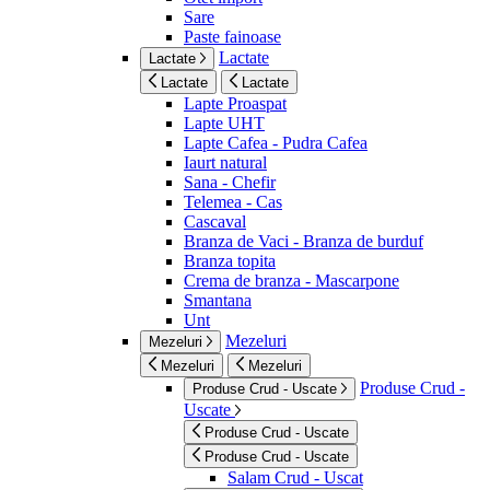
Sare
Paste fainoase
Lactate
Lactate
Lactate
Lactate
Lapte Proaspat
Lapte UHT
Lapte Cafea - Pudra Cafea
Iaurt natural
Sana - Chefir
Telemea - Cas
Cascaval
Branza de Vaci - Branza de burduf
Branza topita
Crema de branza - Mascarpone
Smantana
Unt
Mezeluri
Mezeluri
Mezeluri
Mezeluri
Produse Crud -
Produse Crud - Uscate
Uscate
Produse Crud - Uscate
Produse Crud - Uscate
Salam Crud - Uscat