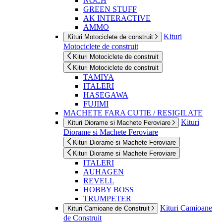
NOCH
GREEN STUFF
AK INTERACTIVE
AMMO
Kituri
Kituri Motociclete de construit
Motociclete de construit
Kituri Motociclete de construit
Kituri Motociclete de construit
TAMIYA
ITALERI
HASEGAWA
FUJIMI
MACHETE FARA CUTIE / RESIGILATE
Kituri
Kituri Diorame si Machete Feroviare
Diorame si Machete Feroviare
Kituri Diorame si Machete Feroviare
Kituri Diorame si Machete Feroviare
ITALERI
AUHAGEN
REVELL
HOBBY BOSS
TRUMPETER
Kituri Camioane
Kituri Camioane de Construit
de Construit