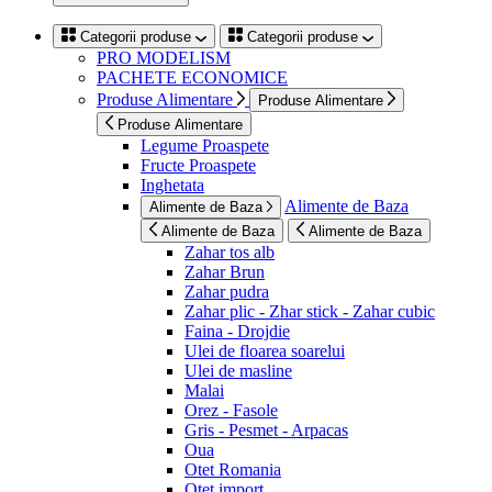
Categorii produse
Categorii produse
PRO MODELISM
PACHETE ECONOMICE
Produse Alimentare
Produse Alimentare
Produse Alimentare
Legume Proaspete
Fructe Proaspete
Inghetata
Alimente de Baza
Alimente de Baza
Alimente de Baza
Alimente de Baza
Zahar tos alb
Zahar Brun
Zahar pudra
Zahar plic - Zhar stick - Zahar cubic
Faina - Drojdie
Ulei de floarea soarelui
Ulei de masline
Malai
Orez - Fasole
Gris - Pesmet - Arpacas
Oua
Otet Romania
Otet import