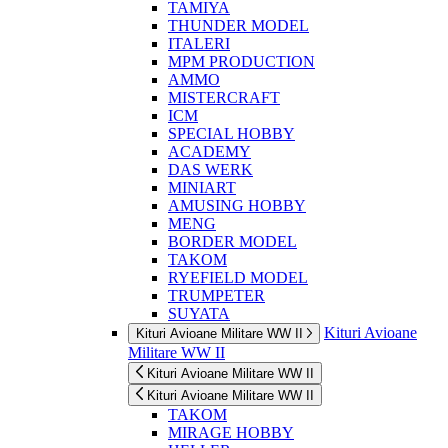
TAMIYA
THUNDER MODEL
ITALERI
MPM PRODUCTION
AMMO
MISTERCRAFT
ICM
SPECIAL HOBBY
ACADEMY
DAS WERK
MINIART
AMUSING HOBBY
MENG
BORDER MODEL
TAKOM
RYEFIELD MODEL
TRUMPETER
SUYATA
Kituri Avioane
Kituri Avioane Militare WW II
Militare WW II
Kituri Avioane Militare WW II
Kituri Avioane Militare WW II
TAKOM
MIRAGE HOBBY