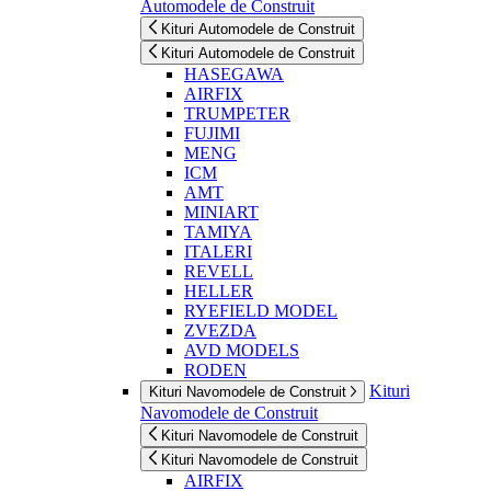
Automodele de Construit
Kituri Automodele de Construit
Kituri Automodele de Construit
HASEGAWA
AIRFIX
TRUMPETER
FUJIMI
MENG
ICM
AMT
MINIART
TAMIYA
ITALERI
REVELL
HELLER
RYEFIELD MODEL
ZVEZDA
AVD MODELS
RODEN
Kituri
Kituri Navomodele de Construit
Navomodele de Construit
Kituri Navomodele de Construit
Kituri Navomodele de Construit
AIRFIX