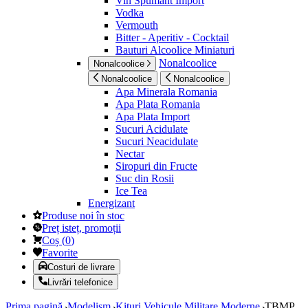
Vin Spumant Import
Vodka
Vermouth
Bitter - Aperitiv - Cocktail
Bauturi Alcoolice Miniaturi
Nonalcoolice
Nonalcoolice
Nonalcoolice
Nonalcoolice
Apa Minerala Romania
Apa Plata Romania
Apa Plata Import
Sucuri Acidulate
Sucuri Neacidulate
Nectar
Siropuri din Fructe
Suc din Rosii
Ice Tea
Energizant
Produse noi în stoc
Preț isteț, promoții
Coș
(
0
)
Favorite
Costuri de livrare
Livrări telefonice
Prima pagină
Modelism
Kituri Vehicule Militare Moderne
TBMP