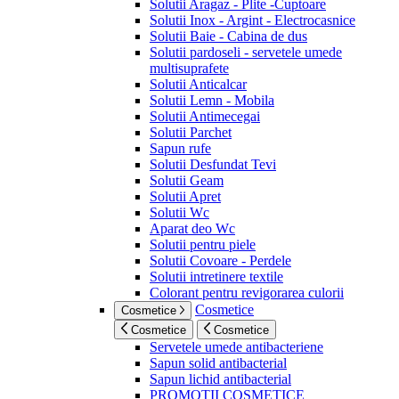
Solutii Aragaz - Plite -Cuptoare
Solutii Inox - Argint - Electrocasnice
Solutii Baie - Cabina de dus
Solutii pardoseli - servetele umede
multisuprafete
Solutii Anticalcar
Solutii Lemn - Mobila
Solutii Antimecegai
Solutii Parchet
Sapun rufe
Solutii Desfundat Tevi
Solutii Geam
Solutii Apret
Solutii Wc
Aparat deo Wc
Solutii pentru piele
Solutii Covoare - Perdele
Solutii intretinere textile
Colorant pentru revigorarea culorii
Cosmetice
Cosmetice
Cosmetice
Cosmetice
Servetele umede antibacteriene
Sapun solid antibacterial
Sapun lichid antibacterial
PROMOTII COSMETICE