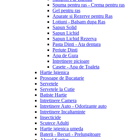
Spuma pentru ras - Crema pentru ras
Gel pentru ras
Aparate si Rezerve pentru Ras
Lotiuni - Balsam dupa Ras
Sapun Solid
Sapun Lichid
Sapun Lichid Rezerva
Pasta Dinti - Ata dentara
Periute Dinti
Apa de Gura
Intretinere picioare
Casete - Apa de Toaleta
Hartie Igienica
Prosoape de Bucatarie
Servetele
Servetele la Cutie
Batiste Hartie
Intretinere Camera
Intretinere Auto - Odorizante auto
Intretinere Incaltaminte
Insecticide
Scutece Adulti
Hartie igienica umeda
Baterii - Becuri - Prelungitoare
Alcool Sanitar