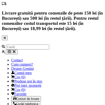
Livrare gratuită pentru comenzile de peste 150 lei (în
București) sau 500 lei (în restul țării). Pentru restul
comenzilor costul transportul este 15 lei (în
București) sau 18,99 lei (în restul țării).
Contact
Cum cumperi?
Despre Gemini
Contul meu
Coș
(
0
)
Produse noi în stoc
Preț isteț, promoții
Coș
(
0
)
Favorite
Costuri de livrare
Livrări telefonice