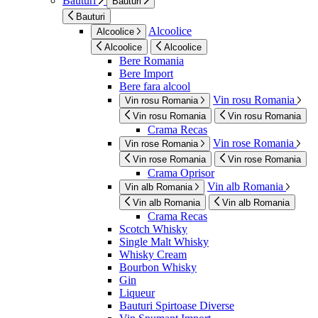
Bauturi
Bauturi
Bauturi
Alcoolice
Alcoolice
Alcoolice
Alcoolice
Bere Romania
Bere Import
Bere fara alcool
Vin rosu Romania
Vin rosu Romania
Vin rosu Romania
Vin rosu Romania
Crama Recas
Vin rose Romania
Vin rose Romania
Vin rose Romania
Vin rose Romania
Crama Oprisor
Vin alb Romania
Vin alb Romania
Vin alb Romania
Vin alb Romania
Crama Recas
Scotch Whisky
Single Malt Whisky
Whisky Cream
Bourbon Whisky
Gin
Liqueur
Bauturi Spirtoase Diverse