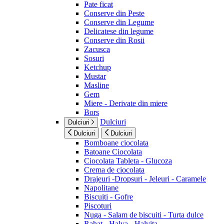
Pate ficat
Conserve din Peste
Conserve din Legume
Delicatese din legume
Conserve din Rosii
Zacusca
Sosuri
Ketchup
Mustar
Masline
Gem
Miere - Derivate din miere
Bors
Dulciuri
Dulciuri
Dulciuri
Dulciuri
Bomboane ciocolata
Batoane Ciocolata
Ciocolata Tableta - Glucoza
Crema de ciocolata
Drajeuri -Dropsuri - Jeleuri - Caramele
Napolitane
Biscuiti - Gofre
Piscoturi
Nuga - Salam de biscuiti - Turta dulce
Rahat - Halva - Halvita