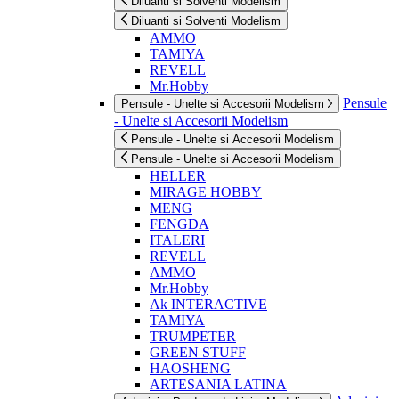
Diluanti si Solventi Modelism
Diluanti si Solventi Modelism
AMMO
TAMIYA
REVELL
Mr.Hobby
Pensule
Pensule - Unelte si Accesorii Modelism
- Unelte si Accesorii Modelism
Pensule - Unelte si Accesorii Modelism
Pensule - Unelte si Accesorii Modelism
HELLER
MIRAGE HOBBY
MENG
FENGDA
ITALERI
REVELL
AMMO
Mr.Hobby
Ak INTERACTIVE
TAMIYA
TRUMPETER
GREEN STUFF
HAOSHENG
ARTESANIA LATINA