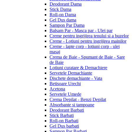
Deodorant Dama
Stick Dama
Roll-on Dama
Gel Dus dama
Sampon Par Dama
Balsam Par - Masca par - Ulei par
Creme pentru ingrijirea tenului si a buzelor
Creme - Lotiuni pentru ingrijirea mainilor
Creme - lapte corp - lotiuni corp - ulei
masaj
Crema de Baie - Spumant de Baie - Sare
de Baie
Lotiuni curatare & Demachiere
Servetele Demachiante
Dischete demachiante - Vata
Betisoare Urechi
Acetona
Servetele Umede
Crema Depilat - Benzi Depilat
Absorbante si tampoane
Deodorant Barbati
Stick Barbati
Roll-on Barbati
Gel Dus barbati
Sampon Par Barbati