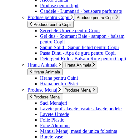
Produse pentru lipit
Candele - Lumanari - betisoare parfumate
Produse pentru Copii
Produse pentru Copii
Produse pentru Copii
Servetele Umede pentru Copii
Gel dus - Spumant Baie - sampon - balsam
pentru Copii
Sapun Solid - Sapun lichid pentru Copii
Pasta Dinti - Apa de gura pentru Copii
Detergent Rufe - Balsam Rufe pentru Copii
Hrana Animala
Hrana Animala
Hrana Animala
Hrana pentru Caini
Hrana pentru Pisici
Produse Menaj
Produse Menaj
Produse Menaj
Saci Menajeri
Lavete praf - lavete uscate - lavete podele
Lavete Umede
Folie Plastic
Folie Aluminiu
Manusi Menaj, masti de unica folosinta
Burete vase