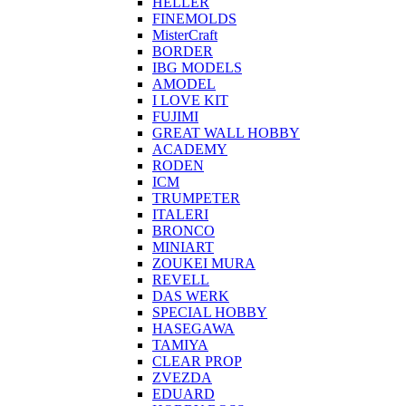
HELLER
FINEMOLDS
MisterCraft
BORDER
IBG MODELS
AMODEL
I LOVE KIT
FUJIMI
GREAT WALL HOBBY
ACADEMY
RODEN
ICM
TRUMPETER
ITALERI
BRONCO
MINIART
ZOUKEI MURA
REVELL
DAS WERK
SPECIAL HOBBY
HASEGAWA
TAMIYA
CLEAR PROP
ZVEZDA
EDUARD