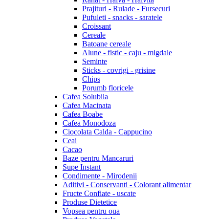
Prajituri - Rulade - Fursecuri
Pufuleti - snacks - saratele
Croissant
Cereale
Batoane cereale
Alune - fistic - caju - migdale
Seminte
Sticks - covrigi - grisine
Chips
Porumb floricele
Cafea Solubila
Cafea Macinata
Cafea Boabe
Cafea Monodoza
Ciocolata Calda - Cappucino
Ceai
Cacao
Baze pentru Mancaruri
Supe Instant
Condimente - Mirodenii
Aditivi - Conservanti - Colorant alimentar
Fructe Confiate - uscate
Produse Dietetice
Vopsea pentru oua