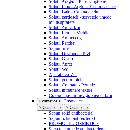
Solutii Aragaz - Plite -Cuptoare
Solutii Inox - Argint - Electrocasnice
Solutii Baie - Cabina de dus
Solutii pardoseli - servetele umede
multisuprafete
Solutii Anticalcar
Solutii Lemn - Mobila
Solutii Antimecegai
Solutii Parchet
Sapun rufe
Solutii Desfundat Tevi
Solutii Geam
Solutii Apret
Solutii Wc
Aparat deo Wc
Solutii pentru piele
Solutii Covoare - Perdele
Solutii intretinere textile
Colorant pentru revigorarea culorii
Cosmetice
Cosmetice
Cosmetice
Cosmetice
Sapun solid antibacterial
Sapun lichid antibacterial
PROMOTII COSMETICE
Servetele umede antibacteriene