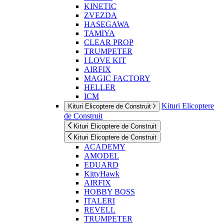
KINETIC
ZVEZDA
HASEGAWA
TAMIYA
CLEAR PROP
TRUMPETER
I LOVE KIT
AIRFIX
MAGIC FACTORY
HELLER
ICM
Kituri Elicoptere
Kituri Elicoptere de Construit
de Construit
Kituri Elicoptere de Construit
Kituri Elicoptere de Construit
ACADEMY
AMODEL
EDUARD
KittyHawk
AIRFIX
HOBBY BOSS
ITALERI
REVELL
TRUMPETER