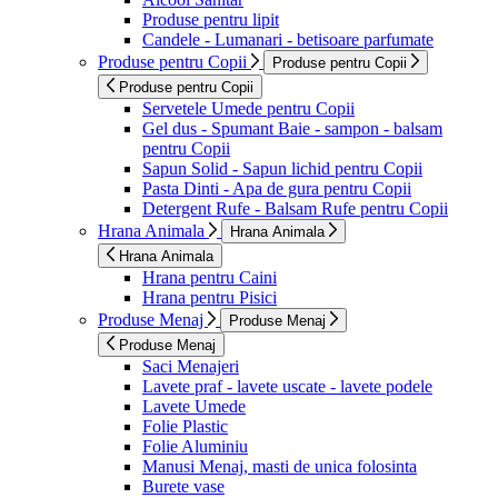
Produse pentru lipit
Candele - Lumanari - betisoare parfumate
Produse pentru Copii
Produse pentru Copii
Produse pentru Copii
Servetele Umede pentru Copii
Gel dus - Spumant Baie - sampon - balsam
pentru Copii
Sapun Solid - Sapun lichid pentru Copii
Pasta Dinti - Apa de gura pentru Copii
Detergent Rufe - Balsam Rufe pentru Copii
Hrana Animala
Hrana Animala
Hrana Animala
Hrana pentru Caini
Hrana pentru Pisici
Produse Menaj
Produse Menaj
Produse Menaj
Saci Menajeri
Lavete praf - lavete uscate - lavete podele
Lavete Umede
Folie Plastic
Folie Aluminiu
Manusi Menaj, masti de unica folosinta
Burete vase