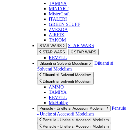
TAMIYA
MINIART
MisterCraft
ITALERI
GREEN STUFF
ZVEZDA
AIRFIX
TAKOM
STAR WARS
STAR WARS
STAR WARS
STAR WARS
REVELL
Diluanti si
Diluanti si Solventi Modelism
Solventi Modelism
Diluanti si Solventi Modelism
Diluanti si Solventi Modelism
AMMO
TAMIYA
REVELL
Mr.Hobby
Pensule
Pensule - Unelte si Accesorii Modelism
- Unelte si Accesorii Modelism
Pensule - Unelte si Accesorii Modelism
Pensule - Unelte si Accesorii Modelism