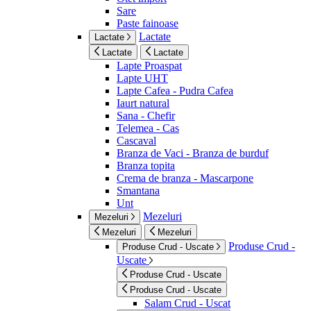
Sare
Paste fainoase
Lactate
Lactate
Lactate
Lactate
Lapte Proaspat
Lapte UHT
Lapte Cafea - Pudra Cafea
Iaurt natural
Sana - Chefir
Telemea - Cas
Cascaval
Branza de Vaci - Branza de burduf
Branza topita
Crema de branza - Mascarpone
Smantana
Unt
Mezeluri
Mezeluri
Mezeluri
Mezeluri
Produse Crud -
Produse Crud - Uscate
Uscate
Produse Crud - Uscate
Produse Crud - Uscate
Salam Crud - Uscat