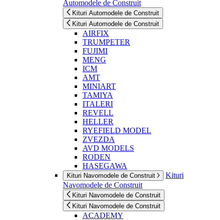
Automodele de Construit
Kituri Automodele de Construit
Kituri Automodele de Construit
AIRFIX
TRUMPETER
FUJIMI
MENG
ICM
AMT
MINIART
TAMIYA
ITALERI
REVELL
HELLER
RYEFIELD MODEL
ZVEZDA
AVD MODELS
RODEN
HASEGAWA
Kituri
Kituri Navomodele de Construit
Navomodele de Construit
Kituri Navomodele de Construit
Kituri Navomodele de Construit
ACADEMY