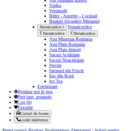
Vin Spumant Import
Vodka
Vermouth
Bitter - Aperitiv - Cocktail
Bauturi Alcoolice Miniaturi
Nonalcoolice
Nonalcoolice
Nonalcoolice
Nonalcoolice
Apa Minerala Romania
Apa Plata Romania
Apa Plata Import
Sucuri Acidulate
Sucuri Neacidulate
Nectar
Siropuri din Fructe
Suc din Rosii
Ice Tea
Energizant
Produse noi în stoc
Preț isteț, promoții
Coș
(
0
)
Favorite
Costuri de livrare
Livrări telefonice
Prima pagină
Produse Nealimentare
Detergenti - Solutii pentru