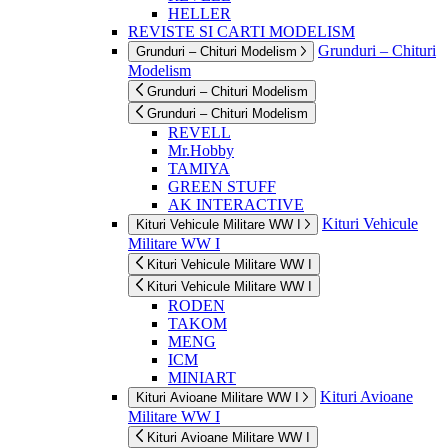
HELLER
REVISTE SI CARTI MODELISM
Grunduri – Chituri
Grunduri – Chituri Modelism
Modelism
Grunduri – Chituri Modelism
Grunduri – Chituri Modelism
REVELL
Mr.Hobby
TAMIYA
GREEN STUFF
AK INTERACTIVE
Kituri Vehicule
Kituri Vehicule Militare WW I
Militare WW I
Kituri Vehicule Militare WW I
Kituri Vehicule Militare WW I
RODEN
TAKOM
MENG
ICM
MINIART
Kituri Avioane
Kituri Avioane Militare WW I
Militare WW I
Kituri Avioane Militare WW I