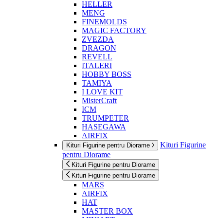
HELLER
MENG
FINEMOLDS
MAGIC FACTORY
ZVEZDA
DRAGON
REVELL
ITALERI
HOBBY BOSS
TAMIYA
I LOVE KIT
MisterCraft
ICM
TRUMPETER
HASEGAWA
AIRFIX
Kituri Figurine
Kituri Figurine pentru Diorame
pentru Diorame
Kituri Figurine pentru Diorame
Kituri Figurine pentru Diorame
MARS
AIRFIX
HAT
MASTER BOX