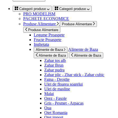
Categorii produse
Categorii produse
PRO MODELISM
PACHETE ECONOMICE
Produse Alimentare
Produse Alimentare
Produse Alimentare
Legume Proaspete
Fructe Proaspete
Inghetata
Alimente de Baza
Alimente de Baza
Alimente de Baza
Alimente de Baza
Zahar tos alb
Zahar Brun
Zahar pudra
Zahar plic - Zhar stick - Zahar cubic
Faina - Drojdie
Ulei de floarea soarelui
Ulei de masline
Malai
Orez - Fasole
Gris - Pesmet - Arpacas
Oua
Otet Romania
Otet import