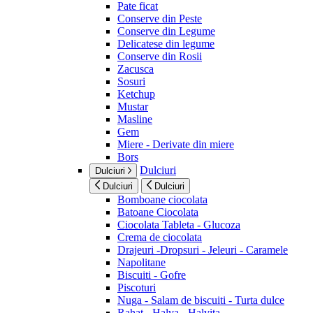
Pate ficat
Conserve din Peste
Conserve din Legume
Delicatese din legume
Conserve din Rosii
Zacusca
Sosuri
Ketchup
Mustar
Masline
Gem
Miere - Derivate din miere
Bors
Dulciuri
Dulciuri
Dulciuri
Dulciuri
Bomboane ciocolata
Batoane Ciocolata
Ciocolata Tableta - Glucoza
Crema de ciocolata
Drajeuri -Dropsuri - Jeleuri - Caramele
Napolitane
Biscuiti - Gofre
Piscoturi
Nuga - Salam de biscuiti - Turta dulce
Rahat - Halva - Halvita