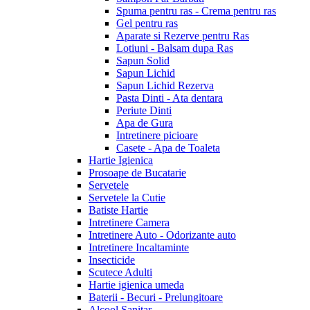
Spuma pentru ras - Crema pentru ras
Gel pentru ras
Aparate si Rezerve pentru Ras
Lotiuni - Balsam dupa Ras
Sapun Solid
Sapun Lichid
Sapun Lichid Rezerva
Pasta Dinti - Ata dentara
Periute Dinti
Apa de Gura
Intretinere picioare
Casete - Apa de Toaleta
Hartie Igienica
Prosoape de Bucatarie
Servetele
Servetele la Cutie
Batiste Hartie
Intretinere Camera
Intretinere Auto - Odorizante auto
Intretinere Incaltaminte
Insecticide
Scutece Adulti
Hartie igienica umeda
Baterii - Becuri - Prelungitoare
Alcool Sanitar