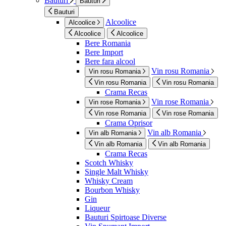
Bauturi
Bauturi
Bauturi
Alcoolice
Alcoolice
Alcoolice
Alcoolice
Bere Romania
Bere Import
Bere fara alcool
Vin rosu Romania
Vin rosu Romania
Vin rosu Romania
Vin rosu Romania
Crama Recas
Vin rose Romania
Vin rose Romania
Vin rose Romania
Vin rose Romania
Crama Oprisor
Vin alb Romania
Vin alb Romania
Vin alb Romania
Vin alb Romania
Crama Recas
Scotch Whisky
Single Malt Whisky
Whisky Cream
Bourbon Whisky
Gin
Liqueur
Bauturi Spirtoase Diverse