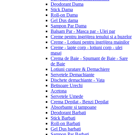
Deodorant Dama
Stick Dama
Roll-on Dama
Gel Dus dama
Sampon Par Dama
Balsam Par - Masca par - Ulei par
Creme pentru ingrijirea tenului si a buzelor
Creme - Lotiuni pentru ingrijirea mainilor
Creme - lapte corp - lotiuni corp - ulei
masaj
Crema de Baie - Spumant de Baie - Sare
de Baie
Lotiuni curatare & Demachiere
Servetele Demachiante
Dischete demachiante - Vata
Betisoare Urechi
Acetona
Servetele Umede
Crema Depilat - Benzi Depilat
Absorbante si tampoane
Deodorant Barbati
Stick Barbati
Roll-on Barbati
Gel Dus barbati
Sampon Par Barbati