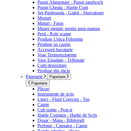
Pungi Alimentare - Pungi sandwich
Pungi Gheata - Hartie Copt
Set Pardoseala - Galeti - Storcatoare
Mopuri
Maturi - Faras
Maner metalic pentru mop-matura
Perii - Role scame
Produse Unica Folosinta
Produse uz caznic
Accesorii bucatarie
Vase Termorezistente
Vase Emailate - Teflonate
Cutii depozitare
Produse din sticla
Papetarie
Papetarie
Papetarie
Plicuri
Instrumente de scris
Lipici - Fluid Corector - Tus
Caiete
Cub notite - Post-it
Hartie Copiator - Hartie de Scris
Dosar - Mapa - Biblioraft
Perfotar - Capsator - Capse
Banda adeziva - sfoara