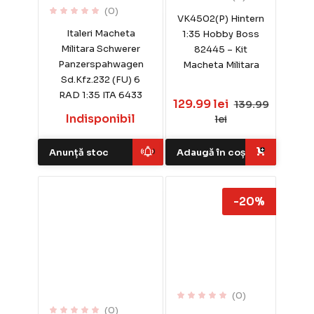
(0)
VK4502(P) Hintern
Italeri Macheta
1:35 Hobby Boss
Militara Schwerer
82445 – Kit
Panzerspahwagen
Macheta Militara
Sd.Kfz.232 (FU) 6
RAD 1:35 ITA 6433
129.99 lei
139.99
Indisponibil
lei
Anunță stoc
Adaugă în coș
-20%
(0)
(0)