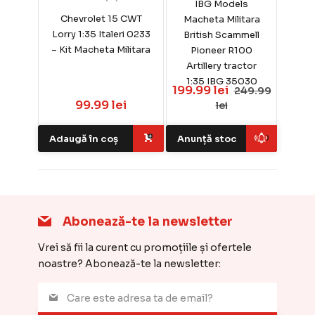
IBG Models
Chevrolet 15 CWT
Macheta Militara
Lorry 1:35 Italeri 0233
British Scammell
– Kit Macheta Militara
Pioneer R100
Artillery tractor
1:35 IBG 35030
199.99 lei
249.99
99.99 lei
lei
Adaugă în coș
Anunță stoc
Abonează-te la newsletter
Vrei să fii la curent cu promoțiile și ofertele
noastre? Abonează-te la newsletter: