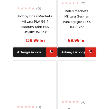
(0)
(0)
Italeri Macheta
Hobby Boss Macheta
Militara German
Militara PLA 59-1
Panzerjager I 1:35
Medium Tank 1:35
ITA 6577
HOBBY 84542
139.99 lei
99.99 lei
Adaugă în coș
Adaugă în coș
(0)
(0)