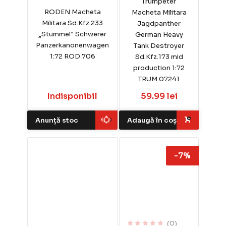
Trumpeter
RODEN Macheta
Macheta Militara
Militara Sd.Kfz.233
Jagdpanther
„Stummel” Schwerer
German Heavy
Panzerkanonenwagen
Tank Destroyer
1:72 ROD 706
Sd.Kfz.173 mid
production 1:72
TRUM 07241
Indisponibil
59.99 lei
Anunță stoc
Adaugă în coș
-7%
(0)