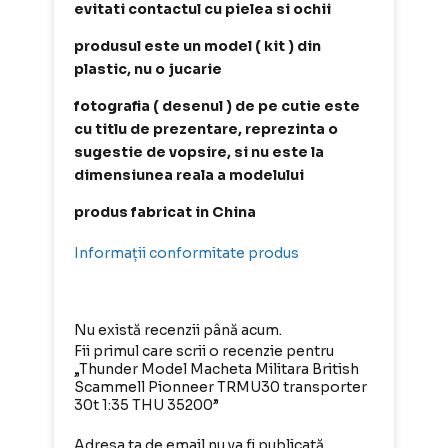
evitati contactul cu pielea si ochii
produsul este un model ( kit ) din
plastic, nu o jucarie
fotografia ( desenul ) de pe cutie este
cu titlu de prezentare, reprezinta o
sugestie de vopsire, si nu este la
dimensiunea reala a modelului
produs fabricat in China
Informații conformitate produs
Nu există recenzii până acum.
Fii primul care scrii o recenzie pentru
„Thunder Model Macheta Militara British
Scammell Pionneer TRMU30 transporter
30t 1:35 THU 35200”
Adresa ta de email nu va fi publicată.