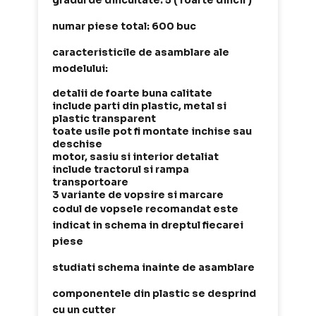
gradul de dificultate: 5 ( foarte dificil )
numar piese total: 600 buc
caracteristicile de asamblare ale
modelului:
detalii de foarte buna calitate
include parti din plastic, metal si
plastic transparent
toate usile pot fi montate inchise sau
deschise
motor, sasiu si interior detaliat
include tractorul si rampa
transportoare
3 variante de vopsire si marcare
codul de vopsele recomandat este
indicat in schema in dreptul fiecarei
piese
studiati schema inainte de asamblare
componentele din plastic se desprind
cu un cutter