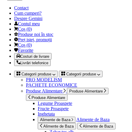
Contact
Cum cumperi?
Despre Gemini
Contul meu
Coș
(
0
)
Produse noi în stoc
Preț isteț, promoții
Coș
(
0
)
Favorite
Costuri de livrare
Livrări telefonice
Categorii produse
Categorii produse
PRO MODELISM
PACHETE ECONOMICE
Produse Alimentare
Produse Alimentare
Produse Alimentare
Legume Proaspete
Fructe Proaspete
Inghetata
Alimente de Baza
Alimente de Baza
Alimente de Baza
Alimente de Baza
Zahar tos alb