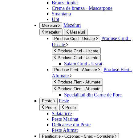
Branza topita
Crema de branza - Mascarpone
Smantana
Unt
Mezeluri
Mezeluri
Mezeluri
Mezeluri
Produse Crud -
Produse Crud - Uscate
Uscate
Produse Crud - Uscate
Produse Crud - Uscate
Salam Crud - Uscat
Produse Fiert -
Produse Fiert - Afumate
Afumate
Produse Fiert - Afumate
Produse Fiert - Afumate
Specialitati din Carne de Porc
Peste
Peste
Peste
Peste
Salata icre
Peste Marinat
Delicatese din Peste
Peste Afumat
Panificatie - Cozonac - Chec - Cornulete