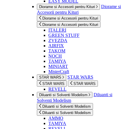
EASY MODEL
Diorame si
Diorame si Accesorii pentru Kituri
Accesorii pentru Kituri
Diorame si Accesorii pentru Kituri
Diorame si Accesorii pentru Kituri
ITALERI
GREEN STUFF
ZVEZDA
AIRFIX
TAKOM
NOCH
TAMIYA
MINIART
MisterCraft
STAR WARS
STAR WARS
STAR WARS
STAR WARS
REVELL
Diluanti si
Diluanti si Solventi Modelism
Solventi Modelism
Diluanti si Solventi Modelism
Diluanti si Solventi Modelism
AMMO
TAMIYA
REVELL