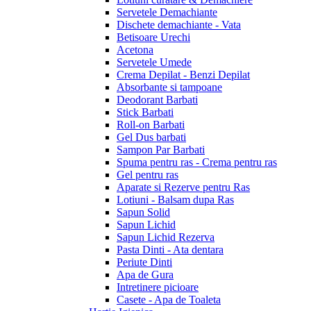
Servetele Demachiante
Dischete demachiante - Vata
Betisoare Urechi
Acetona
Servetele Umede
Crema Depilat - Benzi Depilat
Absorbante si tampoane
Deodorant Barbati
Stick Barbati
Roll-on Barbati
Gel Dus barbati
Sampon Par Barbati
Spuma pentru ras - Crema pentru ras
Gel pentru ras
Aparate si Rezerve pentru Ras
Lotiuni - Balsam dupa Ras
Sapun Solid
Sapun Lichid
Sapun Lichid Rezerva
Pasta Dinti - Ata dentara
Periute Dinti
Apa de Gura
Intretinere picioare
Casete - Apa de Toaleta