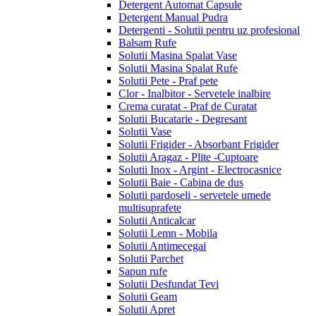
Detergent Automat Capsule
Detergent Manual Pudra
Detergenti - Solutii pentru uz profesional
Balsam Rufe
Solutii Masina Spalat Vase
Solutii Masina Spalat Rufe
Solutii Pete - Praf pete
Clor - Inalbitor - Servetele inalbire
Crema curatat - Praf de Curatat
Solutii Bucatarie - Degresant
Solutii Vase
Solutii Frigider - Absorbant Frigider
Solutii Aragaz - Plite -Cuptoare
Solutii Inox - Argint - Electrocasnice
Solutii Baie - Cabina de dus
Solutii pardoseli - servetele umede
multisuprafete
Solutii Anticalcar
Solutii Lemn - Mobila
Solutii Antimecegai
Solutii Parchet
Sapun rufe
Solutii Desfundat Tevi
Solutii Geam
Solutii Apret