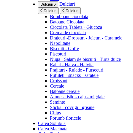
Dulciuri
Dulciuri
Dulciuri
Dulciuri
Bomboane ciocolata
Batoane Ciocolata
Ciocolata Tableta - Glucoza
Crema de ciocolata
Drajeuri -Dropsuri - Jeleuri - Caramele
Napolitane
Biscuiti - Gofre
Piscoturi
Nuga - Salam de biscuiti - Turta dulce
Rahat - Halva - Halvita
Prajituri - Rulade - Fursecuri
Pufuleti - snacks - saratele
Croissant
Cereale
Batoane cereale
Alune - fistic - caju - migdale
Seminte
Sticks - covrigi - grisine
Chips
Porumb floricele
Cafea Solubila
Cafea Macinata