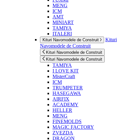
MENG
ICM
AMT
MINIART
TAMIYA
ITALERI
Kituri
Kituri Navomodele de Construit
Navomodele de Construit
Kituri Navomodele de Construit
Kituri Navomodele de Construit
TAMIYA
I LOVE KIT
MisterCraft
ICM
TRUMPETER
HASEGAWA
AIRFIX
ACADEMY
HELLER
MENG
FINEMOLDS
MAGIC FACTORY
ZVEZDA
DRAGON