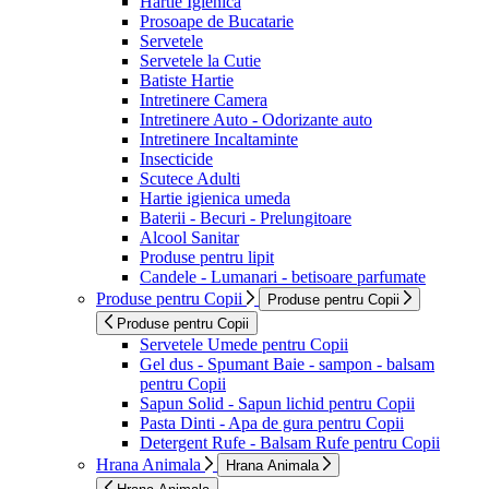
Hartie Igienica
Prosoape de Bucatarie
Servetele
Servetele la Cutie
Batiste Hartie
Intretinere Camera
Intretinere Auto - Odorizante auto
Intretinere Incaltaminte
Insecticide
Scutece Adulti
Hartie igienica umeda
Baterii - Becuri - Prelungitoare
Alcool Sanitar
Produse pentru lipit
Candele - Lumanari - betisoare parfumate
Produse pentru Copii
Produse pentru Copii
Produse pentru Copii
Servetele Umede pentru Copii
Gel dus - Spumant Baie - sampon - balsam
pentru Copii
Sapun Solid - Sapun lichid pentru Copii
Pasta Dinti - Apa de gura pentru Copii
Detergent Rufe - Balsam Rufe pentru Copii
Hrana Animala
Hrana Animala