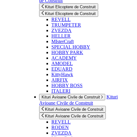
de Construit
Kituri Elicoptere de Construit
Kituri Elicoptere de Construit
REVELL
TRUMPETER
ZVEZDA
HELLER
MIsterCraft
SPECIAL HOBBY
HOBBY PARK
ACADEMY
AMODEL
EDUARD
KittyHawk
AIRFIX
HOBBY BOSS
ITALERI
Kituri
Kituri Avioane Civile de Construit
Avioane Civile de Construit
Kituri Avioane Civile de Construit
Kituri Avioane Civile de Construit
REVELL
RODEN
ZVEZDA