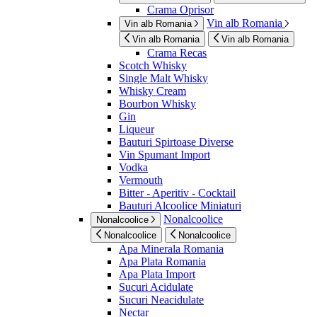
Crama Oprisor
Vin alb Romania
Vin alb Romania
Vin alb Romania
Vin alb Romania
Crama Recas
Scotch Whisky
Single Malt Whisky
Whisky Cream
Bourbon Whisky
Gin
Liqueur
Bauturi Spirtoase Diverse
Vin Spumant Import
Vodka
Vermouth
Bitter - Aperitiv - Cocktail
Bauturi Alcoolice Miniaturi
Nonalcoolice
Nonalcoolice
Nonalcoolice
Nonalcoolice
Apa Minerala Romania
Apa Plata Romania
Apa Plata Import
Sucuri Acidulate
Sucuri Neacidulate
Nectar