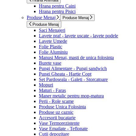
Hrana Animala
Hrana pentru Caini
Hrana pentru Pisici
Produse Menaj
Produse Menaj
Produse Menaj
Saci Menajeri
Lavete praf - lavete uscate - lavete podele
Lavete Umede
Folie Plastic
Folie Aluminiu
Manusi Menaj, masti de unica folosinta
Burete vase
Pungi Alimentare - Pungi sandwich
Pungi Gheata - Hartie Copt
Set Pardoseala - Galeti - Storcatoare
Mopuri
Maturi - Faras
Maner metalic pentru mop-matura
Perii - Role scame
Produse Unica Folosinta
Produse uz caznic
Accesorii bucatarie
Vase Termorezistente
Vase Emailate - Teflonate
Cutii depozitare