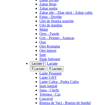
Zahar Brun
Zahar pudra
Zahar plic - Zhar stick - Zahar cubic
Faina - Drojdie
Ulei de floarea soarelui
Ulei de masline
Malai
Orez - Fasole
Gris - Pesmet - Arpacas
Oua
Otet Romania
Otet import
Sare
Paste fainoase
Lactate
Lactate
Lactate
Lactate
Lapte Proaspat
Lapte UHT
Lapte Cafea - Pudra Cafea
Iaurt natural
Sana - Chefir
Telemea - Cas
Cascaval
Branza de Vaci - Branza de burduf