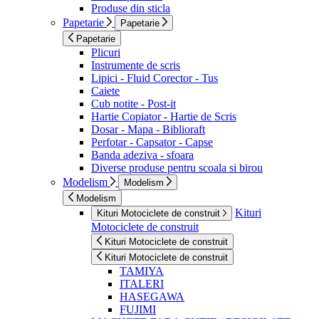
Produse din sticla
Papetarie
Papetarie
Papetarie
Plicuri
Instrumente de scris
Lipici - Fluid Corector - Tus
Caiete
Cub notite - Post-it
Hartie Copiator - Hartie de Scris
Dosar - Mapa - Biblioraft
Perfotar - Capsator - Capse
Banda adeziva - sfoara
Diverse produse pentru scoala si birou
Modelism
Modelism
Modelism
Kituri
Kituri Motociclete de construit
Motociclete de construit
Kituri Motociclete de construit
Kituri Motociclete de construit
TAMIYA
ITALERI
HASEGAWA
FUJIMI