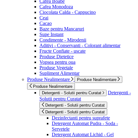
Cafea Boabe
Cafea Monodoza
Ciocolata Calda - Cappucino
Ceai
Cacao
Baze pentru Mancaruri
Supe Instant
Condimente - Mirodenii
Aditivi - Conservanti - Colorant alimentar
Fructe Confiate - uscate
Produse Dietetice
Vopsea pentru oua
Produse Vegetale
Supliment Alimentar
Produse Nealimentare
Produse Nealimentare
Produse Nealimentare
Detergenti -
Detergenti - Solutii pentru Curatat
Solutii pentru Curatat
Detergenti - Solutii pentru Curatat
Detergenti - Solutii pentru Curatat
Dezinfectanti pentru suprafete
Detergent Automat Pudra - Soda -
Servetele
Detergent Automat Lichid - Gel