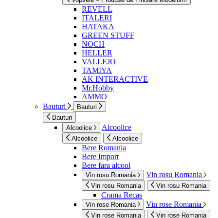
REVELL
ITALERI
HATAKA
GREEN STUFF
NOCH
HELLER
VALLEJO
TAMIYA
AK INTERACTIVE
Mr.Hobby
AMMO
Bauturi
Bauturi
Bauturi
Alcoolice
Alcoolice
Alcoolice
Alcoolice
Bere Romania
Bere Import
Bere fara alcool
Vin rosu Romania
Vin rosu Romania
Vin rosu Romania
Vin rosu Romania
Crama Recas
Vin rose Romania
Vin rose Romania
Vin rose Romania
Vin rose Romania