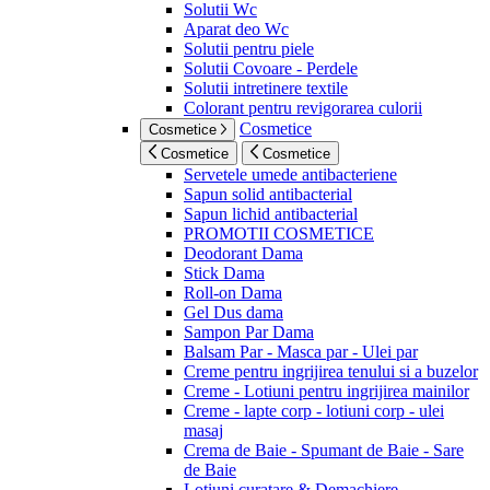
Solutii Wc
Aparat deo Wc
Solutii pentru piele
Solutii Covoare - Perdele
Solutii intretinere textile
Colorant pentru revigorarea culorii
Cosmetice
Cosmetice
Cosmetice
Cosmetice
Servetele umede antibacteriene
Sapun solid antibacterial
Sapun lichid antibacterial
PROMOTII COSMETICE
Deodorant Dama
Stick Dama
Roll-on Dama
Gel Dus dama
Sampon Par Dama
Balsam Par - Masca par - Ulei par
Creme pentru ingrijirea tenului si a buzelor
Creme - Lotiuni pentru ingrijirea mainilor
Creme - lapte corp - lotiuni corp - ulei
masaj
Crema de Baie - Spumant de Baie - Sare
de Baie
Lotiuni curatare & Demachiere