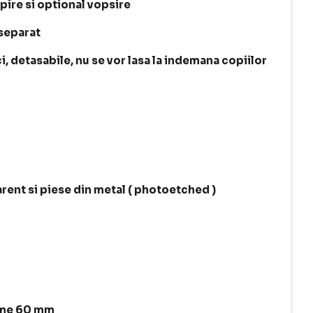
ipire si optional vopsire
 separat
, detasabile, nu se vor lasa la indemana copiilor
arent si piese din metal ( photoetched )
time 60 mm