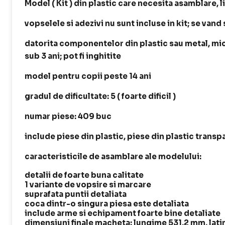
Model ( Kit ) din plastic care necesita asamblare, l
vopselele si adezivi nu sunt incluse in kit; se vand
datorita componentelor din plastic sau metal, mici
sub 3 ani; pot fi inghitite
model pentru copii peste 14 ani
gradul de dificultate: 5 ( foarte dificil )
numar piese: 409 buc
include piese din plastic, piese din plastic transp
caracteristicile de asamblare ale modelului:
detalii de foarte buna calitate
1 variante de vopsire si marcare
suprafata puntii detaliata
coca dintr-o singura piesa este detaliata
include arme si echipament foarte bine detaliate
dimensiuni finale macheta: lungime 531,2 mm, la