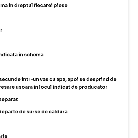
a in dreptul fiecarei piese
r
indicata in schema
secunde intr-un vas cu apa, apoi se desprind de
presare usoara in locul indicat de producator
 separat
 departe de surse de caldura
arie