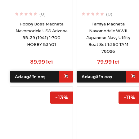
(0)
(0)
Hobby Boss Macheta
Tamiya Macheta
Navomodele USS Arizona
Navomodele WWII
BB-39 (1941) 1:700
Japanese Navy Utility
HOBBY 83401
Boat Set 1:350 TAM
78026
39.99 lei
79.99 lei
Adaugă în coș
Adaugă în coș
-13%
-11%