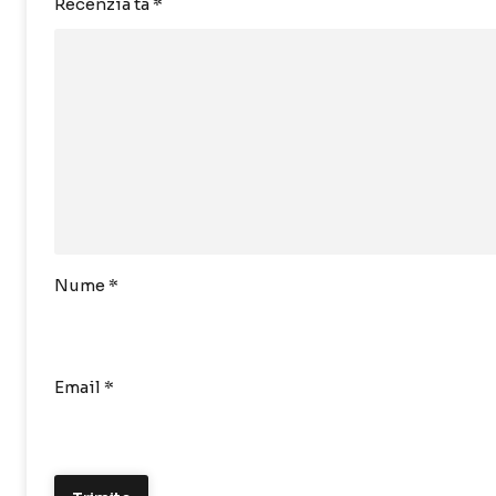
Recenzia ta
*
Nume
*
Email
*