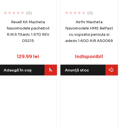
(0)
(0)
Revell Kit Macheta
Airfix Macheta
Navomodele pachebot
Navomodele HMS Belfast
R.M.S Titanic 1:570 REV
cu vopselui pensula si
05215
adeziv 1:600 AIR A50069
129.99 lei
Indisponibil
Adaugă în coș
Anunță stoc