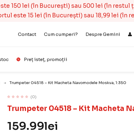
e 150 lei (în București) sau 500 lei (în restul ță
ul este 15 lei (în București) sau 18,99 lei (în r
Contact
Cum cumperi?
Despre Gemini
stoc
Preț isteț, promoții
Coș
(
0
)
t
Trumpeter 04518 – Kit Macheta Navomodele Moskva, 1:350
(0)
Trumpeter 04518 – Kit Macheta 
159.99
lei