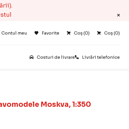
rii).
estul
Contul meu
Favorite
Coș 
(
0
)
Coș 
(
0
)
Favorite
Costuri de livrare
Livrări telefonice
Navomodele Moskva, 1:350