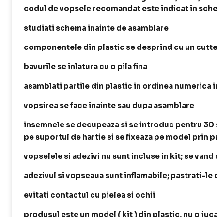
codul de vopsele recomandat este indicat in schem
studiati schema inainte de asamblare
componentele din plastic se desprind cu un cutte
bavurile se inlatura cu o pila fina
asamblati partile din plastic in ordinea numerica 
vopsirea se face inainte sau dupa asamblare
insemnele se decupeaza si se introduc pentru 30 
pe suportul de hartie si se fixeaza pe model prin 
vopselele si adezivi nu sunt incluse in kit; se vand
adezivul si vopseaua sunt inflamabile; pastrati-le
evitati contactul cu pielea si ochii
produsul este un model ( kit ) din plastic, nu o juc