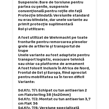
Suspensie: Bare de torsiune pentru
partea cu șenile, suspensie
convențională pentru roțile din față
Protecție blindată: Versiunile standard
nu erau blindate, dar unele variante au
primit protecție suplimentară
Rol și utilizare:
A fost utilizat de Wehrmacht pe toate
fronturile pentru remorcarea pieselor
grele de artilerie și transportul de
trupe
Unele variante au fost adaptate pentru
transport logistic, evacuare tehnică
sau chiar ca platforme de armament
A fost folosit inclusiv în Africa de Nord,
Frontul de Est și Europa, fiind apreciat
pentru mobilitatea sa în teren dificil
Variante:
Sd.Kfz. 7/1: Echipat cu tun antiaerian 2
cm Flakvierling 38 (4x20mm)
Sd.Kfz. 7/2: Montat cu tun antiaerian 3,7
cm FlaK 36
Sd.Kfz. 7/6: Versiune specializată