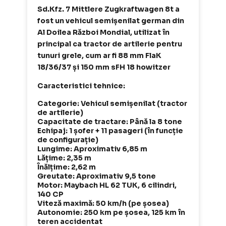
Sd.Kfz. 7 Mittlere Zugkraftwagen 8t a
fost un vehicul semișenilat german din
Al Doilea Război Mondial, utilizat în
principal ca tractor de artilerie pentru
tunuri grele, cum ar fi 88 mm FlaK
18/36/37 și 150 mm sFH 18 howitzer
Caracteristici tehnice:
Categorie: Vehicul semișenilat (tractor
de artilerie)
Capacitate de tractare: Până la 8 tone
Echipaj: 1 șofer + 11 pasageri (în funcție
de configurație)
Lungime: Aproximativ 6,85 m
Lățime: 2,35 m
Înălțime: 2,62 m
Greutate: Aproximativ 9,5 tone
Motor: Maybach HL 62 TUK, 6 cilindri,
140 CP
Viteză maximă: 50 km/h (pe șosea)
Autonomie: 250 km pe șosea, 125 km în
teren accidentat