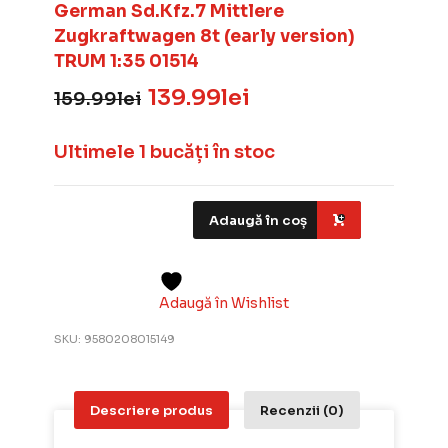
German Sd.Kfz.7 Mittlere
Zugkraftwagen 8t (early version)
TRUM 1:35 01514
139.99
lei
159.99
lei
Prețul
Prețul
inițial
curent
a
este:
Ultimele 1 bucăți în stoc
fost:
139.99lei.
159.99lei.
Adaugă în coș
Adaugă în Wishlist
SKU:
9580208015149
Descriere produs
Recenzii (0)