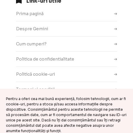
Link-uri utile
Prima pagină
Despre Gemini
Cum cumperi?
Politica de confidentialitate
Politică cookie-uri
Termeni și condiții
Pentru a oferi cea mai bună experiență, folosim tehnologii, cum ar fi
cookie-uri, pentru a stoca și/sau accesa informațiile despre
Contact
dispozitive. Consimțământul pentru aceste tehnologii ne permite
să procesăm date, cum ar fi comportamentul de navigare sau ID-uri
ANPC
unice pe acest site. Dacă nu îți dai consimțământul sau îți retragi
consimțământul dat poate avea afecte negative asupra unor
anumite funcționalități și funcții.