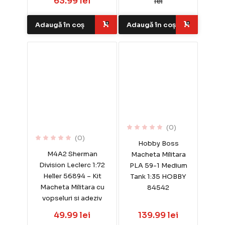
63.99 lei
lei
Adaugă în coș
Adaugă în coș
(0)
(0)
Hobby Boss
M4A2 Sherman
Macheta Militara
Division Leclerc 1:72
PLA 59-1 Medium
Heller 56894 – Kit
Tank 1:35 HOBBY
Macheta Militara cu
84542
vopseluri si adeziv
49.99 lei
139.99 lei