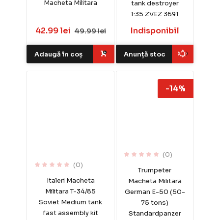
Macheta Militara
tank destroyer
1:35 ZVEZ 3691
42.99 lei
Indisponibil
49.99 lei
Adaugă în coș
Anunță stoc
-14%
(0)
(0)
Trumpeter
Italeri Macheta
Macheta Militara
Militara T-34/85
German E-50 (50-
Soviet Medium tank
75 tons)
fast assembly kit
Standardpanzer