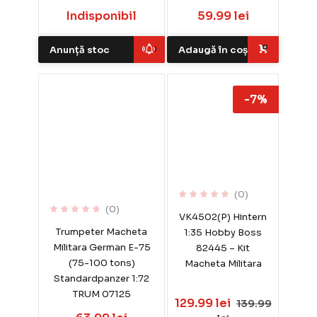
Indisponibil
59.99 lei
Anunță stoc
Adaugă în coș
-7%
(0)
(0)
VK4502(P) Hintern
Trumpeter Macheta
1:35 Hobby Boss
Militara German E-75
82445 – Kit
(75-100 tons)
Macheta Militara
Standardpanzer 1:72
TRUM 07125
129.99 lei
139.99