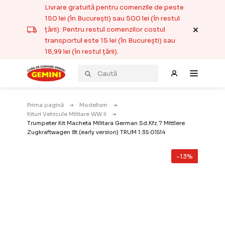
Livrare gratuită pentru comenzile de peste
150 lei (în București) sau 500 lei (în restul
țării). Pentru restul comenzilor costul
transportul este 15 lei (în București) sau
18,99 lei (în restul țării).
Prima pagină
Modelism
Kituri Vehicule Militare WW II
Trumpeter Kit Macheta Militara German Sd.Kfz.7 Mittlere
Zugkraftwagen 8t (early version) TRUM 1:35 01514
-13%