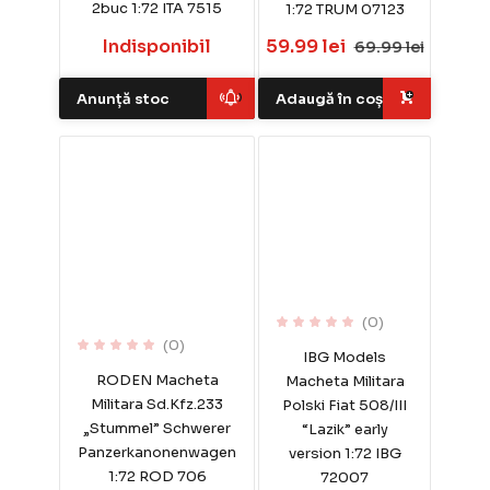
2buc 1:72 ITA 7515
1:72 TRUM 07123
Indisponibil
59.99 lei
69.99 lei
Anunță stoc
Adaugă în coș
(0)
(0)
IBG Models
RODEN Macheta
Macheta Militara
Militara Sd.Kfz.233
Polski Fiat 508/III
„Stummel” Schwerer
“Lazik” early
Panzerkanonenwagen
version 1:72 IBG
1:72 ROD 706
72007