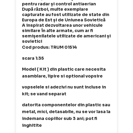
pentru radar și control antiaerian
După război, multe exemplare
capturate au fost utilizate de state din
Europa de Est și de Uniunea Sovietică
A inspirat dezvoltarea unor vehicule
similare în alte armate, cum ar fi
semișenilatele utilizate de americani și
sovietici
Cod produs: TRUM 01514
scara 1:35
Model ( Kit ) din plastic care necesita
asamblare, lipire si optional vopsire
vopselele si adezivi nu sunt incluse in
kit; se vand separat
datorita componentelor din plastic sau
metal, mici, detasabile, nu se vor lasa la
indemana copiilor sub 3 ani; pot fi
inghitite