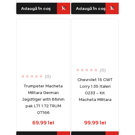
Adaugă în coș
Adaugă în coș
(0)
(0)
Chevrolet 15 CWT
Trumpeter Macheta
Lorry 1:35 Italeri
Militara German
0233 – Kit
Jagdtiger with 88mm
Macheta Militara
pak L71 1:72 TRUM
07166
69.99 lei
99.99 lei