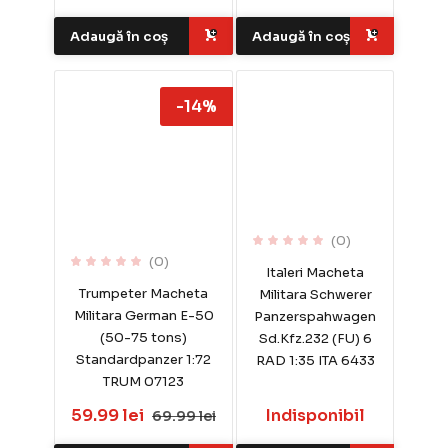
Adaugă în coș
Adaugă în coș
-14%
(0)
(0)
Italeri Macheta
Trumpeter Macheta
Militara Schwerer
Militara German E-50
Panzerspahwagen
(50-75 tons)
Sd.Kfz.232 (FU) 6
Standardpanzer 1:72
RAD 1:35 ITA 6433
TRUM 07123
59.99 lei
Indisponibil
69.99 lei