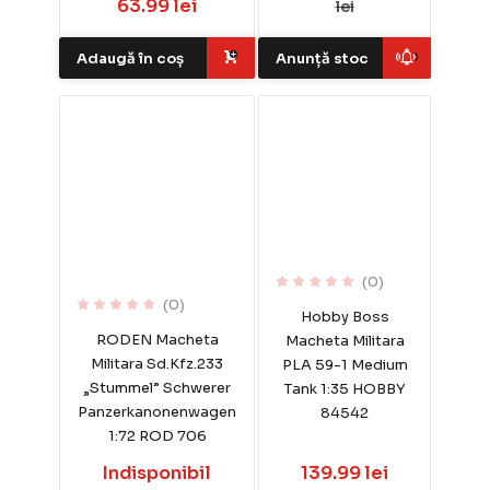
63.99 lei
lei
Adaugă în coș
Anunță stoc
(0)
(0)
Hobby Boss
RODEN Macheta
Macheta Militara
Militara Sd.Kfz.233
PLA 59-1 Medium
„Stummel” Schwerer
Tank 1:35 HOBBY
Panzerkanonenwagen
84542
1:72 ROD 706
Indisponibil
139.99 lei