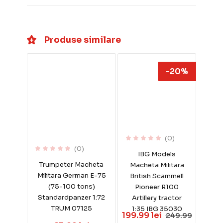
Produse similare
-20%
(0)
(0)
IBG Models
Trumpeter Macheta
Macheta Militara
Militara German E-75
British Scammell
(75-100 tons)
Pioneer R100
Standardpanzer 1:72
Artillery tractor
TRUM 07125
1:35 IBG 35030
199.99 lei
249.99