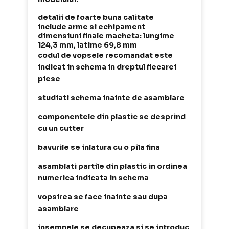
detalii de foarte buna calitate
include arme si echipament
dimensiuni finale macheta: lungime
124,3 mm, latime 69,8 mm
codul de vopsele recomandat este
indicat in schema in dreptul fiecarei
piese
studiati schema inainte de asamblare
componentele din plastic se desprind
cu un cutter
bavurile se inlatura cu o pila fina
asamblati partile din plastic in ordinea
numerica indicata in schema
vopsirea se face inainte sau dupa
asamblare
insemnele se decupeaza si se introduc