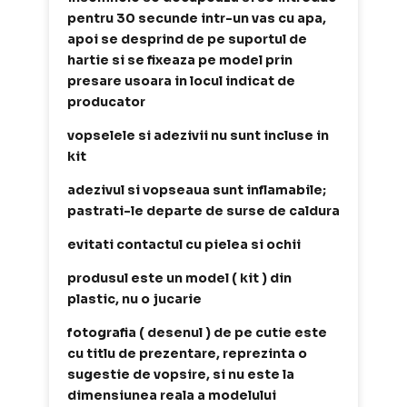
pentru 30 secunde intr-un vas cu apa,
apoi se desprind de pe suportul de
hartie si se fixeaza pe model prin
presare usoara in locul indicat de
producator
vopselele si adezivii nu sunt incluse in
kit
adezivul si vopseaua sunt inflamabile;
pastrati-le departe de surse de caldura
evitati contactul cu pielea si ochii
produsul este un model ( kit ) din
plastic, nu o jucarie
fotografia ( desenul ) de pe cutie este
cu titlu de prezentare, reprezinta o
sugestie de vopsire, si nu este la
dimensiunea reala a modelului