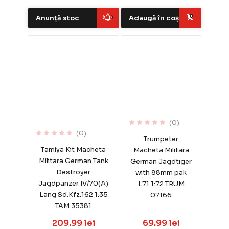
Anunță stoc
Adaugă în coș
(0)
(0)
Trumpeter
Tamiya Kit Macheta
Macheta Militara
Militara German Tank
German Jagdtiger
Destroyer
with 88mm pak
Jagdpanzer IV/70(A)
L71 1:72 TRUM
Lang Sd.Kfz.162 1:35
07166
TAM 35381
209.99 lei
69.99 lei