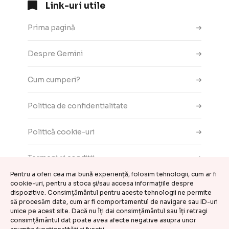
Link-uri utile
Prima pagină
Despre Gemini
Cum cumperi?
Politica de confidentialitate
Politică cookie-uri
Termeni și condiții
Pentru a oferi cea mai bună experiență, folosim tehnologii, cum ar fi
cookie-uri, pentru a stoca și/sau accesa informațiile despre
Contact
dispozitive. Consimțământul pentru aceste tehnologii ne permite
să procesăm date, cum ar fi comportamentul de navigare sau ID-uri
ANPC
unice pe acest site. Dacă nu îți dai consimțământul sau îți retragi
consimțământul dat poate avea afecte negative asupra unor