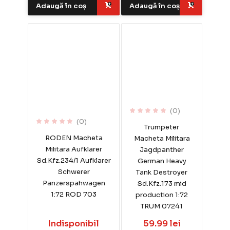
Adaugă în coș
Adaugă în coș
(0)
(0)
Trumpeter
RODEN Macheta
Macheta Militara
Militara Aufklarer
Jagdpanther
Sd.Kfz.234/1 Aufklarer
German Heavy
Schwerer
Tank Destroyer
Panzerspahwagen
Sd.Kfz.173 mid
1:72 ROD 703
production 1:72
TRUM 07241
Indisponibil
59.99 lei