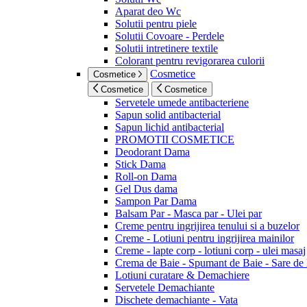
Aparat deo Wc
Solutii pentru piele
Solutii Covoare - Perdele
Solutii intretinere textile
Colorant pentru revigorarea culorii
Cosmetice
Cosmetice
Cosmetice
Cosmetice
Servetele umede antibacteriene
Sapun solid antibacterial
Sapun lichid antibacterial
PROMOTII COSMETICE
Deodorant Dama
Stick Dama
Roll-on Dama
Gel Dus dama
Sampon Par Dama
Balsam Par - Masca par - Ulei par
Creme pentru ingrijirea tenului si a buzelor
Creme - Lotiuni pentru ingrijirea mainilor
Creme - lapte corp - lotiuni corp - ulei masaj
Crema de Baie - Spumant de Baie - Sare de
Lotiuni curatare & Demachiere
Servetele Demachiante
Dischete demachiante - Vata