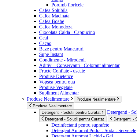
Porumb floricele
Cafea Solubila
Cafea Macinata
Cafea Boabe
Cafea Monodoza
Ciocolata Calda - Cappucino
Ceai
Cacao
Baze pentru Mancaruri
Supe Instant
Condimente - Mirodenii
Aditivi - Conservanti - Colorant alimentar
Fructe Confiate - uscate
Produse Dietetice
Vopsea pentru oua
Produse Vegetale
Supliment Alimentar
Produse Nealimentare
Produse Nealimentare
Produse Nealimentare
Detergenti - Sol
Detergenti - Solutii pentru Curatat
Detergenti - Solutii pentru Curatat
Detergenti - 
Dezinfectanti pentru suprafete
Detergent Automat Pudra - Soda - Servetele
Detergent Automat Lichid - Gel