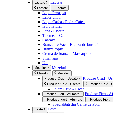
Lactate
Lactate
Lactate
Lactate
Lapte Proaspat
Lapte UHT
Lapte Cafea - Pudra Cafea
Iaurt natural
Sana - Chefir
Telemea - Cas
Cascaval
Branza de Vaci - Branza de burduf
Branza topita
Crema de branza - Mascarpone
Smantana
Unt
Mezeluri
Mezeluri
Mezeluri
Mezeluri
Produse Crud - Us
Produse Crud - Uscate
Produse Crud - Uscate
Produse Crud - 
Salam Crud - Uscat
Produse Fiert - 
Produse Fiert - Afumate
Produse Fiert - Afumate
Produse Fiert -
Specialitati din Carne de Porc
Peste
Peste