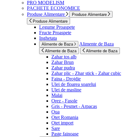
PRO MODELISM
PACHETE ECONOMICE
Produse Alimentare
Produse Alimentare
Produse Alimentare
Legume Proaspete
Fructe Proaspete
Inghetata
Alimente de Baza
Alimente de Baza
Alimente de Baza
Alimente de Baza
Zahar tos alb
Zahar Brun
Zahar pudra
Zahar plic - Zhar stick - Zahar cubic
Faina - Drojdie
Ulei de floarea soarelui
Ulei de masline
Malai
Orez - Fasole
Gris - Pesmet - Arpacas
Oua
Otet Romania
Otet import
Sare
Paste fainoase