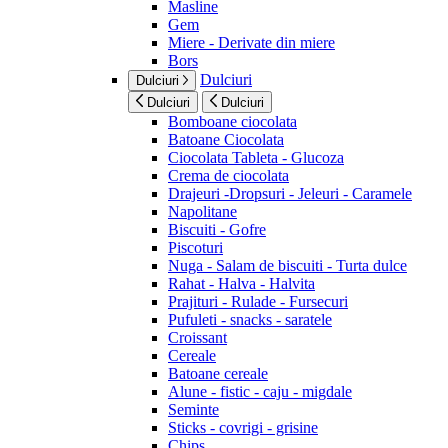
Masline
Gem
Miere - Derivate din miere
Bors
Dulciuri
Dulciuri
Dulciuri
Dulciuri
Bomboane ciocolata
Batoane Ciocolata
Ciocolata Tableta - Glucoza
Crema de ciocolata
Drajeuri -Dropsuri - Jeleuri - Caramele
Napolitane
Biscuiti - Gofre
Piscoturi
Nuga - Salam de biscuiti - Turta dulce
Rahat - Halva - Halvita
Prajituri - Rulade - Fursecuri
Pufuleti - snacks - saratele
Croissant
Cereale
Batoane cereale
Alune - fistic - caju - migdale
Seminte
Sticks - covrigi - grisine
Chips