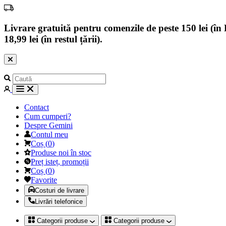
Livrare gratuită pentru comenzile de peste 150 lei (în B
18,99 lei (în restul țării).
Contact
Cum cumperi?
Despre Gemini
Contul meu
Coș
(
0
)
Produse noi în stoc
Preț isteț, promoții
Coș
(
0
)
Favorite
Costuri de livrare
Livrări telefonice
Categorii produse
Categorii produse