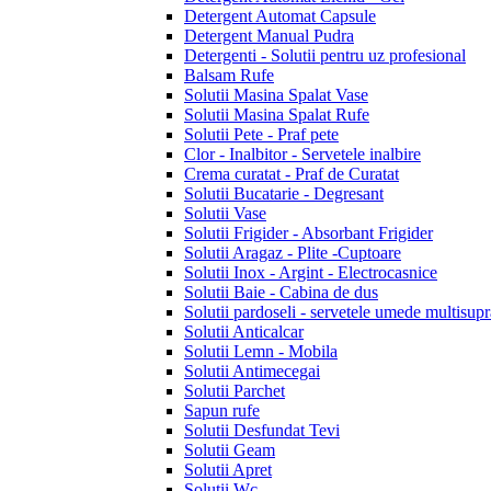
Detergent Automat Capsule
Detergent Manual Pudra
Detergenti - Solutii pentru uz profesional
Balsam Rufe
Solutii Masina Spalat Vase
Solutii Masina Spalat Rufe
Solutii Pete - Praf pete
Clor - Inalbitor - Servetele inalbire
Crema curatat - Praf de Curatat
Solutii Bucatarie - Degresant
Solutii Vase
Solutii Frigider - Absorbant Frigider
Solutii Aragaz - Plite -Cuptoare
Solutii Inox - Argint - Electrocasnice
Solutii Baie - Cabina de dus
Solutii pardoseli - servetele umede multisupr
Solutii Anticalcar
Solutii Lemn - Mobila
Solutii Antimecegai
Solutii Parchet
Sapun rufe
Solutii Desfundat Tevi
Solutii Geam
Solutii Apret
Solutii Wc