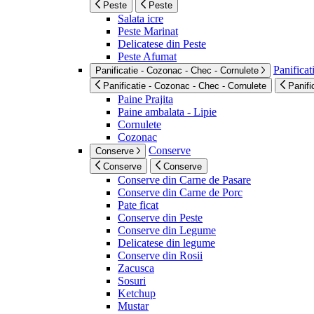
Peste
Peste
Salata icre
Peste Marinat
Delicatese din Peste
Peste Afumat
Panificat
Panificatie - Cozonac - Chec - Cornulete
Panificatie - Cozonac - Chec - Cornulete
Panifi
Paine Prajita
Paine ambalata - Lipie
Cornulete
Cozonac
Conserve
Conserve
Conserve
Conserve
Conserve din Carne de Pasare
Conserve din Carne de Porc
Pate ficat
Conserve din Peste
Conserve din Legume
Delicatese din legume
Conserve din Rosii
Zacusca
Sosuri
Ketchup
Mustar